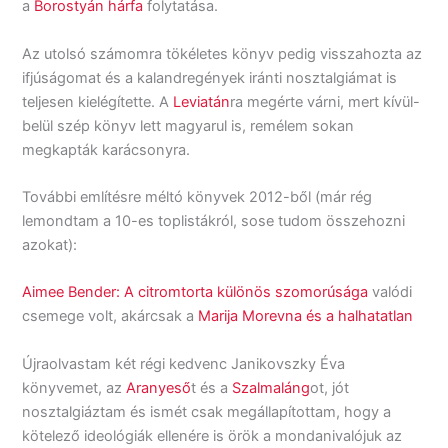
a
Borostyán hárfa
folytatása.
Az utolsó számomra tökéletes könyv pedig visszahozta az
ifjúságomat és a kalandregények iránti nosztalgiámat is
teljesen kielégítette. A
Leviatán
ra megérte várni, mert kívül-
belül szép könyv lett magyarul is, remélem sokan
megkapták karácsonyra.
További említésre méltó könyvek 2012-ből (már rég
lemondtam a 10-es toplistákról, sose tudom összehozni
azokat):
Aimee Bender: A citromtorta különös szomorúsága
valódi
csemege volt, akárcsak a
Marija Morevna és a halhatatlan
Újraolvastam két régi kedvenc Janikovszky Éva
könyvemet, az
Aranyeső
t és a
Szalmaláng
ot, jót
nosztalgiáztam és ismét csak megállapítottam, hogy a
kötelező ideológiák ellenére is örök a mondanivalójuk az