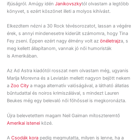
ifjúságról. Amúgy idén
Janikovszky
tól olvastam a legtöbb
könyvet, s ezért köszönet illeti a molyos kihívást.
Elkezdtem nézni a 30 Rock tévésorozatot, lassan a végére
érek, s annyi mindenesetre kiderült számomra, hogy Tina
Fey zseni. Éppen ezért nagy élmény volt az
önéletrajz
a, s
meg kellett állapítanom, vannak jó női humoristák
is Amerikában.
Az Ad Astra kiadótól rosszat nem olvastam még, ugyanis
Marija Morevna és a Leviatán mellett nagyon bejött nekem
a
Zoo City
a maga alternatív valóságával, a látható állatias
bűntudattal és noiros krimiszálával, s mindezt Lauren
Beukes még egy belevaló női főhőssel is megkoronázta.
Újra belevetettem magam Neil Gaiman mítoszteremtő
Amerikai istenei
közé.
A
Csodák kora
pedig megmutatta, milyen is lenne, ha a