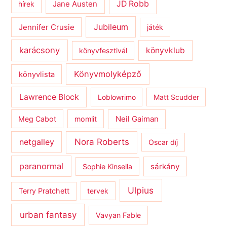
JD Robb
hírek
Jane Austen
Jubileum
Jennifer Crusie
játék
karácsony
könyvklub
könyvfesztivál
Könyvmolyképző
könyvlista
Lawrence Block
Loblowrimo
Matt Scudder
Meg Cabot
momlit
Neil Gaiman
netgalley
Nora Roberts
Oscar díj
paranormal
sárkány
Sophie Kinsella
Ulpius
Terry Pratchett
tervek
urban fantasy
Vavyan Fable