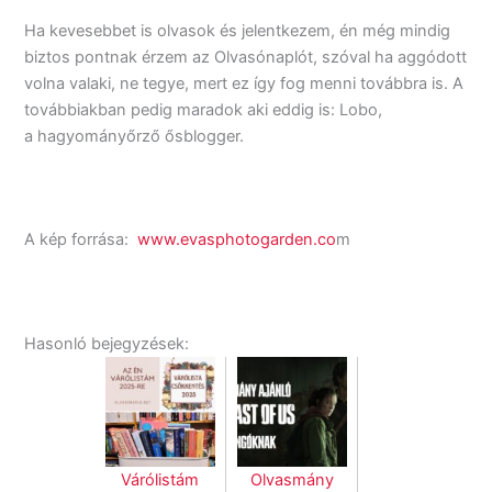
Ha kevesebbet is olvasok és jelentkezem, én még mindig
biztos pontnak érzem az Olvasónaplót, szóval ha aggódott
volna valaki, ne tegye, mert ez így fog menni továbbra is. A
továbbiakban pedig maradok aki eddig is: Lobo,
a hagyományőrző ősblogger.
A kép forrása:
www.evasphotogarden.co
m
Hasonló bejegyzések:
Várólistám
Olvasmány