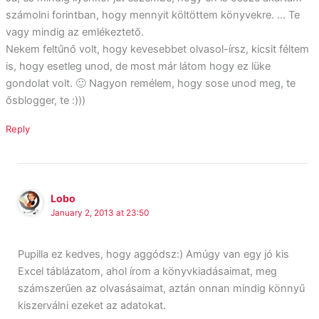
számolni forintban, hogy mennyit költöttem könyvekre. … Te
vagy mindig az emlékeztető.
Nekem feltűnő volt, hogy kevesebbet olvasol-írsz, kicsit féltem
is, hogy esetleg unod, de most már látom hogy ez lüke
gondolat volt. 🙂 Nagyon remélem, hogy sose unod meg, te
ősblogger, te :)))
Reply
Lobo
January 2, 2013 at 23:50
Pupilla ez kedves, hogy aggódsz:) Amúgy van egy jó kis
Excel táblázatom, ahol írom a könyvkiadásaimat, meg
számszerűen az olvasásaimat, aztán onnan mindig könnyű
kiszerválni ezeket az adatokat.