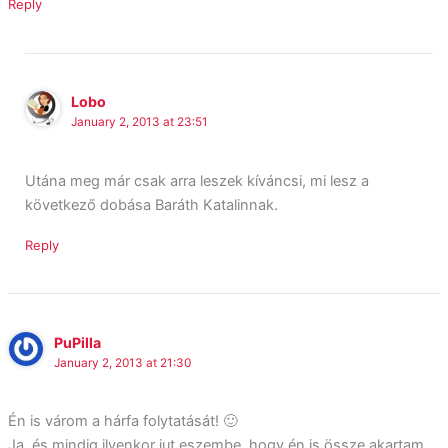
Reply
Lobo
January 2, 2013 at 23:51
Utána meg már csak arra leszek kíváncsi, mi lesz a
következő dobása Baráth Katalinnak.
Reply
PuPilla
January 2, 2013 at 21:30
Én is várom a hárfa folytatását! 🙂
Ja, és mindig ilyenkor jut eszembe, hogy én is össze akartam