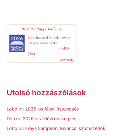
2026 Reading Challenge
Lobo
has read 0 books toward
her goal of 60 books.
0 of 60
(0%)
view books
Utolsó hozzászólások
Lobo
on
2026-os félévi összegzés
Dóri
on
2026-os félévi összegzés
Lobo
on
Freya Sampson: Kíváncsi szomszédok