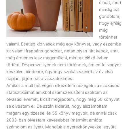
óimat, mert
mindig azt
gondolom,
hogy éjfélig
még
történhet
valami. Esetleg kiolvasok még egy könyvet, vagy eszembe
jut valami frappáns gondolat, netán olyan hírt kapok, amit
még érdemes lesz megemlíteni, mint az előző évben
történt. De persze ilyenek nem történnek, ám én fel vagyok
készülve mindenre, úgyhogy szokás szerint az év első
napján, jöjjön hát a visszatekintés.
Amikor a múlt hét végén elkezdtem nézegetni a szokásos
statisztikáimat amikből számszerűsíteni szoktam az
olvasási évemet, kicsit megijedtem, hogy még 50 könyvet
se olvastam el. De aztán kiderült, hogy elszámoltam
magam egy tízessel és 55 könyv megvolt, de ennél csak
2003-ban olvastam kevesebbet (mármint amióta
számolom az ilyet). Mondjuk a gyerekkönyvekkel együtt