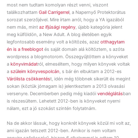
most nem tudtam komolyan részt venni, viszont
találkozhattam
Gail Carrigerrel
, a Napernyő Protektorátus
sorozat szerzőjével. Mire írtam arról, hogy a YA igazából
nem más, mint
az ifjúsági regény
, újabb kategória jelent
meg külföldön, a New Adult. A blog életében egyik
legfontosabb esemény volt a költözés, azaz
otthagytam
én is a freeblogot
és saját domain alá költöztem, s azóta
wordpress a blogmotorom. Összegyűjtöttem a könyveket
a
könyvimádat
ról, elmeséltem, hogy milyen könyvek voltak
a
szüleim könyvespolcán
, s bár én elbuktam a 2012-es
Várólista csökkentés
t, idén még többnek sikerült és megint
sokan (köztük jómagam is) jelentkeztem a 2013 olvasási
versenyre. Decemberben pedig még kiadói
vendéglátás
ban
is részesültem. Lehetett 2012-ben is könyveket nyerni
nálam, ezt a jó szokást szintén folytatnám.
Na de akkor lássuk, hogy konkrét könyvek közül mi volt az,
ami igazán tetszett 2012-ben. Amikor is nem voltam
annyira szőrösszívű, hiszen 6 alkalommal is adtam 10