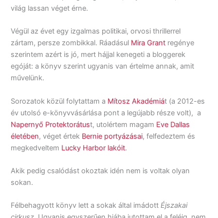
világ lassan véget érne.
Végül az évet egy izgalmas politikai, orvosi thrillerrel
zártam, persze zombikkal. Ráadásul
Mira Grant
regénye
szerintem azért is jó, mert hájjal kenegeti a bloggerek
egóját: a könyv szerint ugyanis van értelme annak, amit
művelünk.
Sorozatok közül folytattam a
Mítosz Akadémiá
t (a 2012-es
év utolsó e-könyvvásárlása pont a legújabb része volt), a
Napernyő Protektorátus
t, utolértem magam
Eve Dallas
életében
, véget értek
Bernie portyázásai
, felfedeztem és
megkedveltem
Lucky Harbor lakóit
.
Akik pedig csalódást okoztak idén nem is voltak olyan
sokan.
Félbehagyott könyv lett a sokak által imádott
Éjszakai
cirkusz
. Ugyanis egyszerűen hiába jutottam el a feléig, nem