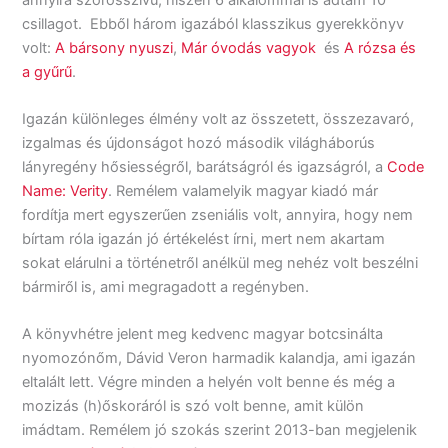
csillagot. Ebből három igazából klasszikus gyerekkönyv
volt:
A bársony nyuszi
,
Már óvodás vagyok
és
A rózsa és
a gyűrű
.
Igazán különleges élmény volt az összetett, összezavaró,
izgalmas és újdonságot hozó második világháborús
lányregény hősiességről, barátságról és igazságról, a
Code
Name: Verity
. Remélem valamelyik magyar kiadó már
fordítja mert egyszerűen zseniális volt, annyira, hogy nem
bírtam róla igazán jó értékelést írni, mert nem akartam
sokat elárulni a történetről anélkül meg nehéz volt beszélni
bármiről is, ami megragadott a regényben.
A könyvhétre jelent meg kedvenc magyar botcsinálta
nyomozónőm, Dávid Veron harmadik kalandja, ami igazán
eltalált lett. Végre minden a helyén volt benne és még a
mozizás (h)őskoráról is szó volt benne, amit külön
imádtam. Remélem jó szokás szerint 2013-ban megjelenik