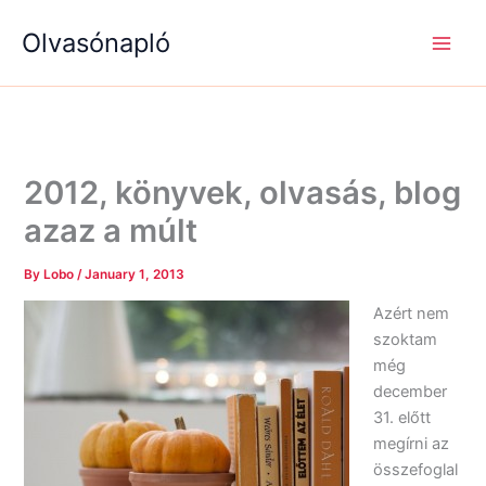
S
R
R
Skip
e
é
é
Olvasónapló
to
a
g
g
content
r
i
i
c
s
s
h
é
é
g
g
e
e
k
k
2012, könyvek, olvasás, blog
azaz a múlt
By
Lobo
/
January 1, 2013
Azért nem
szoktam
még
december
31. előtt
megírni az
összefoglal