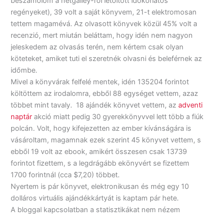
beszámolom a netgalley-ről letöltött időkorlátos
regényeket), 39 volt a saját könyvem, 21-t elektromosan
tettem magamévá. Az olvasott könyvek közül 45% volt a
recenzió, mert miután beláttam, hogy idén nem nagyon
jeleskedem az olvasás terén, nem kértem csak olyan
köteteket, amiket tuti el szeretnék olvasni és beleférnek az
időmbe.
Mivel a könyvárak felfelé mentek, idén 135204 forintot
költöttem az irodalomra, ebből 88 egységet vettem, azaz
többet mint tavaly. 18 ajándék könyvet vettem, az
adventi
naptár
akció miatt pedig 30 gyerekkönyvvel lett több a fiúk
polcán. Volt, hogy kifejezetten az ember kívánságára is
vásároltam, magamnak ezek szerint 45 könyvet vettem, s
ebből 19 volt az ebook, amikért összesen csak 13739
forintot fizettem, s a legdrágább ekönyvért se fizettem
1700 forintnál (cca $7,20) többet.
Nyertem is pár könyvet, elektronikusan és még egy 10
dolláros virtuális ajándékkártyát is kaptam pár hete.
A bloggal kapcsolatban a statisztikákat nem nézem