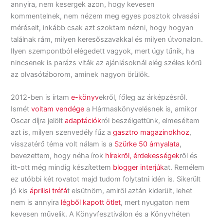
annyira, nem kesergek azon, hogy kevesen
kommentelnek, nem nézem meg egyes posztok olvasási
méréseit, inkább csak azt szoktam nézni, hogy hogyan
találnak rám, milyen keresőszavakkal és milyen útvonalon.
Ilyen szempontból elégedett vagyok, mert úgy tűnik, ha
nincsenek is parázs viták az ajánlásoknál elég széles körű
az olvasótáborom, aminek nagyon örülök.
2012-ben is írtam
e-könyv
ekről, főleg az árképzésről.
Ismét
voltam vendége
a Hármaskönyvelésnek is, amikor
Oscar díjra jelölt
adaptációk
ról beszélgettünk, elmeséltem
azt is, milyen szenvedély fűz a
gasztro magazinokhoz
,
visszatérő téma volt nálam is a
Szürke 50 árnyalata
,
bevezettem, hogy néha írok
hírekről, érdekességek
ről és
itt-ott még mindig készítettem
blogger interjúk
at. Remélem
ez utóbbi két rovatot majd tudom folytatni idén is. Sikerült
jó kis
áprilisi tréfá
t elsütnöm, amiről aztán kiderült, lehet
nem is annyira
légből kapott ötlet
, mert nyugaton nem
kevesen művelik. A Könyvfesztiválon és a Könyvhéten