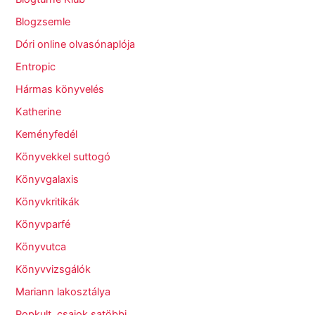
Blogzsemle
Dóri online olvasónaplója
Entropic
Hármas könyvelés
Katherine
Keményfedél
Könyvekkel suttogó
Könyvgalaxis
Könyvkritikák
Könyvparfé
Könyvutca
Könyvvizsgálók
Mariann lakosztálya
Popkult, csajok satöbbi