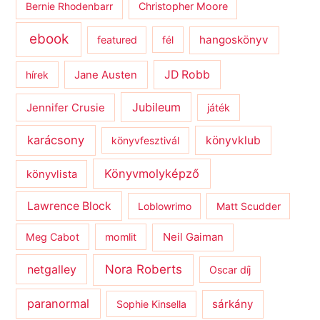
Bernie Rhodenbarr
Christopher Moore
ebook
hangoskönyv
featured
fél
JD Robb
hírek
Jane Austen
Jubileum
Jennifer Crusie
játék
karácsony
könyvklub
könyvfesztivál
Könyvmolyképző
könyvlista
Lawrence Block
Loblowrimo
Matt Scudder
Meg Cabot
momlit
Neil Gaiman
netgalley
Nora Roberts
Oscar díj
paranormal
sárkány
Sophie Kinsella