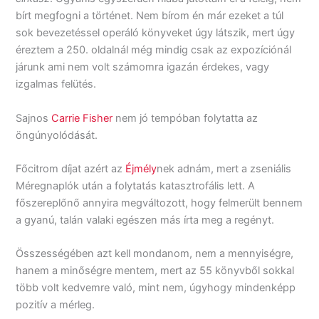
bírt megfogni a történet. Nem bírom én már ezeket a túl
sok bevezetéssel operáló könyveket úgy látszik, mert úgy
éreztem a 250. oldalnál még mindig csak az expozíciónál
járunk ami nem volt számomra igazán érdekes, vagy
izgalmas felütés.
Sajnos
Carrie Fisher
nem jó tempóban folytatta az
öngúnyolódását.
Főcitrom díjat azért az
Éjmély
nek adnám, mert a zseniális
Méregnaplók után a folytatás katasztrofális lett. A
főszereplőnő annyira megváltozott, hogy felmerült bennem
a gyanú, talán valaki egészen más írta meg a regényt.
Összességében azt kell mondanom, nem a mennyiségre,
hanem a minőségre mentem, mert az 55 könyvből sokkal
több volt kedvemre való, mint nem, úgyhogy mindenképp
pozitív a mérleg.