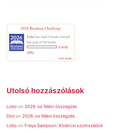
2026 Reading Challenge
Lobo
has read 0 books toward
her goal of 60 books.
0 of 60
(0%)
view books
Utolsó hozzászólások
Lobo
on
2026-os félévi összegzés
Dóri
on
2026-os félévi összegzés
Lobo
on
Freya Sampson: Kíváncsi szomszédok