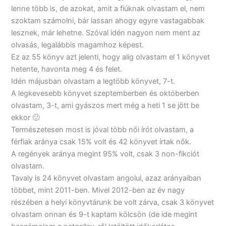
lenne több is, de azokat, amit a fiúknak olvastam el, nem
szoktam számolni, bár lassan ahogy egyre vastagabbak
lesznek, már lehetne. Szóval idén nagyon nem ment az
olvasás, legalábbis magamhoz képest.
Ez az 55 könyv azt jelenti, hogy alig olvastam el 1 könyvet
hetente, havonta meg 4 és felet.
Idén májusban olvastam a legtöbb könyvet, 7-t.
A legkevesebb könyvet szeptemberben és októberben
olvastam, 3-t, ami gyászos mert még a heti 1 se jött be
ekkor 🙁
Természetesen most is jóval több női írót olvastam, a
férfiak aránya csak 15% volt és 42 könyvet írtak nők.
A regények aránya megint 95% volt, csak 3 non-fikciót
olvastam.
Tavaly is 24 könyvet olvastam angolul, azaz arányaiban
többet, mint 2011-ben. Mivel 2012-ben az év nagy
részében a helyi könyvtárunk be volt zárva, csak 3 könyvet
olvastam onnan és 9-t kaptam kölcsön (de ide megint