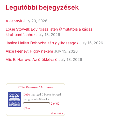
Legutóbbi bejegyzések
A Jennyk
July 23, 2026
Louie Stowell: Egy ​rossz isten útmutatója a káosz
kirobbantásához
July 18, 2026
Janice Hallett Dobozba zárt gyilkosságok
July 16, 2026
Alice Feeney: Higgy nekem
July 15, 2026
Alix E. Harrow: Az örökkévaló
July 13, 2026
2026 Reading Challenge
Lobo
has read 0 books toward
her goal of 60 books.
0 of 60
(0%)
view books