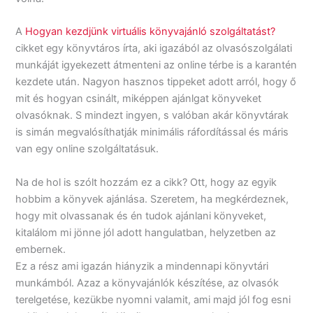
A
Hogyan kezdjünk virtuális könyvajánló szolgáltatást?
cikket egy könyvtáros írta, aki igazából az olvasószolgálati
munkáját igyekezett átmenteni az online térbe is a karantén
kezdete után. Nagyon hasznos tippeket adott arról, hogy ő
mit és hogyan csinált, miképpen ajánlgat könyveket
olvasóknak. S mindezt ingyen, s valóban akár könyvtárak
is simán megvalósíthatják minimális ráfordítással és máris
van egy online szolgáltatásuk.
Na de hol is szólt hozzám ez a cikk? Ott, hogy az egyik
hobbim a könyvek ajánlása. Szeretem, ha megkérdeznek,
hogy mit olvassanak és én tudok ajánlani könyveket,
kitalálom mi jönne jól adott hangulatban, helyzetben az
embernek.
Ez a rész ami igazán hiányzik a mindennapi könyvtári
munkámból. Azaz a könyvajánlók készítése, az olvasók
terelgetése, kezükbe nyomni valamit, ami majd jól fog esni