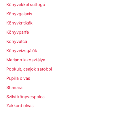
Könyvekkel suttogó
Könyvgalaxis
Könyvkritikák
Könyvparfé
Könyvutca
Könyvvizsgálók
Mariann lakosztálya
Popkult, csajok satöbbi
Pupilla olvas
Shanara
Szilvi könyvespolca
Zakkant olvas