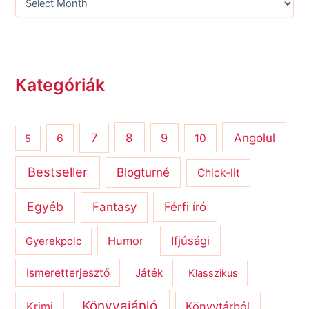
Kategóriák
8
Angolul
7
9
6
10
5
Bestseller
Blogturné
Chick-lit
Egyéb
Férfi író
Fantasy
Humor
Ifjúsági
Gyerekpolc
Ismeretterjesztő
Játék
Klasszikus
Könyvajánló
Krimi
Könyvtárból