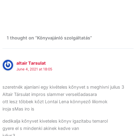
1 thought on “Könyvajánló szolgáltatás”
altair Tarsulat
June 4, 2021 at 18:05
szeretnék ajanlani egy kivételes kőnyvet s meghivni julius 3
Altair Társulat impros slammer verselőadasara
ott lesz tőbbek kőzt Lontai Lena könnyező liliomok
iroja sMas iro is
dedikalja kőnyvet kiveteles könyv igazitabu temarol
gyere el s mindenki akinek kedve van
julius3