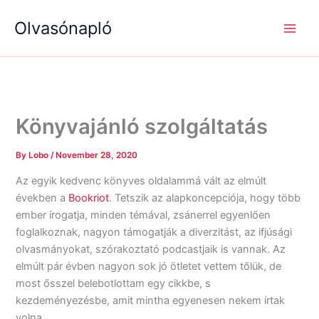
S
R
R
Skip
e
é
é
Olvasónapló
to
a
g
g
content
r
i
i
c
s
s
h
é
é
g
g
e
e
k
k
Könyvajánló szolgáltatás
By
Lobo
/
November 28, 2020
Az egyik kedvenc könyves oldalammá vált az elmúlt
években a
Bookriot
. Tetszik az alapkoncepciója, hogy több
ember írogatja, minden témával, zsánerrel egyenlően
foglalkoznak, nagyon támogatják a diverzitást, az ifjúsági
olvasmányokat, szórakoztató podcastjaik is vannak. Az
elmúlt pár évben nagyon sok jó ötletet vettem tőlük, de
most ősszel belebotlottam egy cikkbe, s
kezdeményezésbe, amit mintha egyenesen nekem írtak
volna.