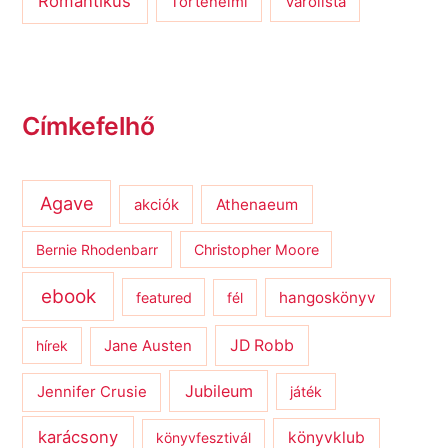
Romantikus
Várólista
Történelmi
Címkefelhő
Agave
Athenaeum
akciók
Bernie Rhodenbarr
Christopher Moore
ebook
hangoskönyv
featured
fél
JD Robb
hírek
Jane Austen
Jubileum
Jennifer Crusie
játék
karácsony
könyvklub
könyvfesztivál