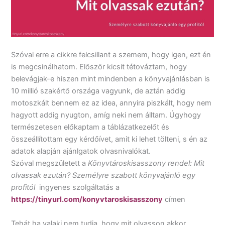
Szóval erre a cikkre felcsillant a szemem, hogy igen, ezt én
is megcsinálhatom. Először kicsit tétováztam, hogy
belevágjak-e hiszen mint mindenben a könyvajánlásban is
10 millió szakértő országa vagyunk, de aztán addig
motoszkált bennem ez az idea, annyira piszkált, hogy nem
hagyott addig nyugton, amíg neki nem álltam. Úgyhogy
természetesen előkaptam a táblázatkezelőt és
összeállítottam egy kérdőívet, amit ki lehet tölteni, s én az
adatok alapján ajánlgatok olvasnivalókat.
Szóval megszületett a
Könyvtároskisasszony rendel: Mit
olvassak ezután? Személyre szabott könyvajánló egy
profitól
ingyenes szolgáltatás a
https://tinyurl.com/konyvtaroskisasszony
címen
Tehát ha valaki nem tudja, hogy mit olvasson akkor