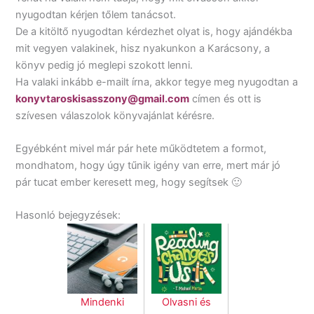
nyugodtan kérjen tőlem tanácsot.
De a kitöltő nyugodtan kérdezhet olyat is, hogy ajándékba
mit vegyen valakinek, hisz nyakunkon a Karácsony, a
könyv pedig jó meglepi szokott lenni.
Ha valaki inkább e-mailt írna, akkor tegye meg nyugodtan a
konyvtaroskisasszony@gmail.com
címen és ott is
szívesen válaszolok könyvajánlat kérésre.
Egyébként mivel már pár hete működtetem a formot,
mondhatom, hogy úgy tűnik igény van erre, mert már jó
pár tucat ember keresett meg, hogy segítsek 🙂
Hasonló bejegyzések:
Mindenki
Olvasni és