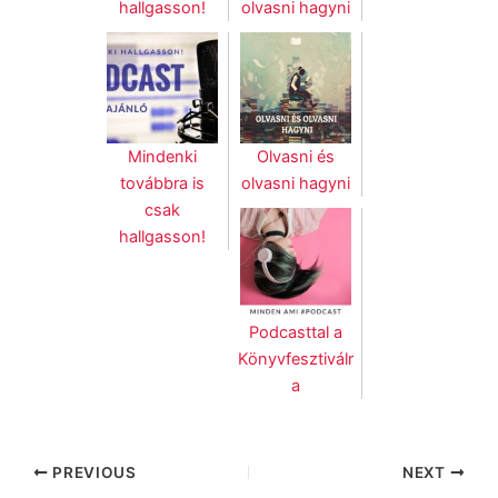
hallgasson!
olvasni hagyni
Mindenki
Olvasni és
továbbra is
olvasni hagyni
csak
hallgasson!
Podcasttal a
Könyvfesztiválr
a
PREVIOUS
NEXT