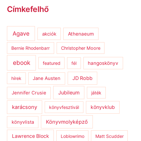
Címkefelhő
Agave
Athenaeum
akciók
Bernie Rhodenbarr
Christopher Moore
ebook
hangoskönyv
featured
fél
JD Robb
hírek
Jane Austen
Jubileum
Jennifer Crusie
játék
karácsony
könyvklub
könyvfesztivál
Könyvmolyképző
könyvlista
Lawrence Block
Loblowrimo
Matt Scudder