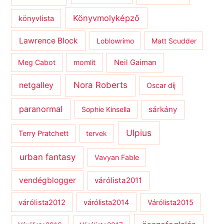
Könyvmolyképző
könyvlista
Lawrence Block
Loblowrimo
Matt Scudder
Meg Cabot
momlit
Neil Gaiman
netgalley
Nora Roberts
Oscar díj
paranormal
sárkány
Sophie Kinsella
Ulpius
Terry Pratchett
tervek
urban fantasy
Vavyan Fable
vendégblogger
várólista2011
várólista2012
várólista2014
Várólista2015