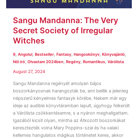
Sangu Mandanna: The Very
Secret Society of Irregular
Witches
,
,
,
,
,
,
9
Angolul
Bestseller
Fantasy
Hangoskönyv
Könyvajánló
,
,
,
,
Női író
Olvastam 2024ben
Regény
Romantikus
Várólista
August 27, 2024
Sangu Mandanna regényét amolyan bájos
boszorkányosnak harangozták be, ami beillik a jelenleg
népszerű kényelmes fantasyk körébe. Nekem már egy
ideje az audible könyvtáramban lapult, úgyhogy felkerült
a Várólista csökkentésemre, s a nyáron meghallgattam.
Igazából kicsit olyan, mintha az Átkozott boszorkákat
keresztezték volna Mary Poppins-szal és ha valaki
kellemes hangulatos mágikus történetet keres, akkor