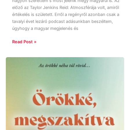
nagyon szerettem s most jelenik megy magyarul is. Az
előző az Taylor Jenkins Reid: Atmoszférája volt, amiről
értékelés is született. Erről a regényről azonban csak a
tavalyi évet lezáró podcast adásunkban beszéltem,
úgyhogy a magyar megjelenés és
Read Post »
Taylor
Jenkins
Reid:
Örökké,
megszakítva