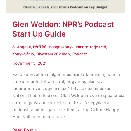
Glen Weldon: NPR’s Podcast
Start Up Guide
,
,
,
,
,
8
Angolul
Férfi író
Hangoskönyv
Ismeretterjesztő
,
,
Könyvajánló
Olvastam 2021ben
Podcast
November 5, 2021
Ezt a könyvet nem algoritmus ajánlotta nekem, hanem
amikor már hallottam arról, hogy megjelenik, a
radaromon volt, ugyanis az NPR azaz az amerikai
National Public Radio és Glen Weldon neve elég garancia
arra, hogy valami korrekt kötet lesz. Az egyik első
podcast, amit hallgatni kezdtem, a Pop Culture Happy
Hour volt, mert már a neve
Read Post »