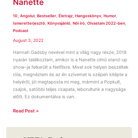
Nanette
,
,
,
,
,
,
10
Angolul
Bestseller
Életrajz
Hangoskönyv
Humor
,
,
,
,
Ismeretterjesztő
Könyvajánló
Női író
Olvastam 2022-ben
Podcast
August 3, 2022
Hannah Gadsby nevével mint a világ nagy része, 2018
nyarán találkoztam, amikor is a Nanette című stand-up
show-ja felkerült a Netflixre. Mivel sok helyen beszéltek
róla, megnéztem és az én szívemet is szépen kitépte a
helyéről, jól megtaposta mi meg, mármint a Popkult,
csajok, satöbbi teljes csapata, leborultunk a nagysága
előtt. Ez dokumentálva is van.
Read Post »
Glen
Weldon: