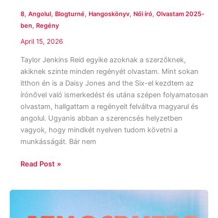
,
,
,
,
,
8
Angolul
Blogturné
Hangoskönyv
Női író
Olvastam 2025-
,
ben
Regény
April 15, 2026
Taylor Jenkins Reid egyike azoknak a szerzőknek,
akiknek szinte minden regényét olvastam. Mint sokan
itthon én is a Daisy Jones and the Six-el kezdtem az
írónővel való ismerkedést és utána szépen folyamatosan
olvastam, hallgattam a regényeit felváltva magyarul és
angolul. Ugyanis abban a szerencsés helyzetben
vagyok, hogy mindkét nyelven tudom követni a
munkásságát. Bár nem
Read Post »
Taylor
Jenkins