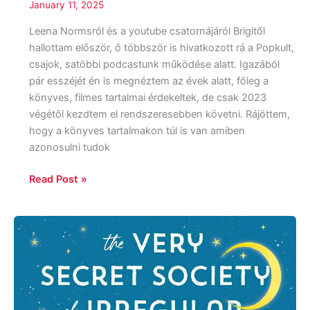
January 11, 2025
Leena Normsról és a youtube csatornájáról Brigitől
hallottam először, ő többször is hivatkozott rá a Popkult,
csajok, satöbbi podcastunk működése alatt. Igazából
pár esszéjét én is megnéztem az évek alatt, főleg a
könyves, filmes tartalmai érdekeltek, de csak 2023
végétől kezdtem el rendszeresebben követni. Rájöttem,
hogy a könyves tartalmakon túl is van amiben
azonosulni tudok
Read Post »
Sangu
Mandanna:
The
Very
Secret
Society