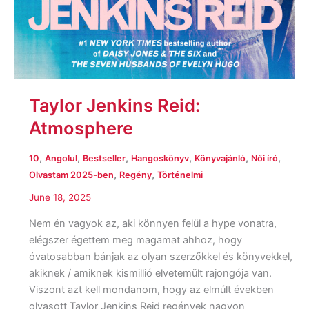
Taylor Jenkins Reid:
Atmosphere
,
,
,
,
,
,
10
Angolul
Bestseller
Hangoskönyv
Könyvajánló
Női író
,
,
Olvastam 2025-ben
Regény
Történelmi
June 18, 2025
Nem én vagyok az, aki könnyen felül a hype vonatra,
elégszer égettem meg magamat ahhoz, hogy
óvatosabban bánjak az olyan szerzőkkel és könyvekkel,
akiknek / amiknek kismillió elvetemült rajongója van.
Viszont azt kell mondanom, hogy az elmúlt években
olvasott Taylor Jenkins Reid regények nagyon