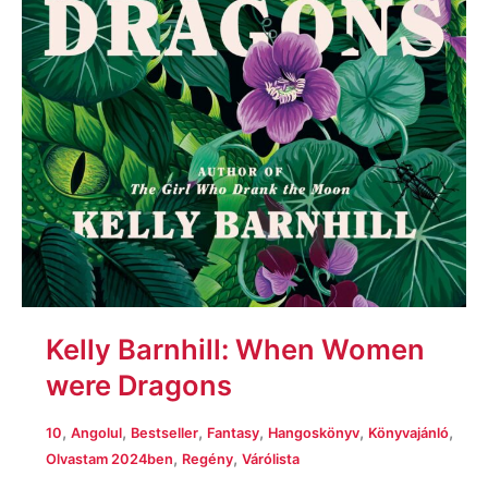
Kelly Barnhill: When Women
were Dragons
,
,
,
,
,
,
10
Angolul
Bestseller
Fantasy
Hangoskönyv
Könyvajánló
,
,
Olvastam 2024ben
Regény
Várólista