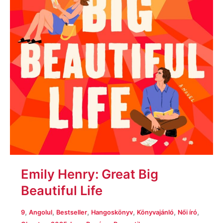
Emily Henry: Great Big
Beautiful Life
,
,
,
,
,
,
9
Angolul
Bestseller
Hangoskönyv
Könyvajánló
Női író