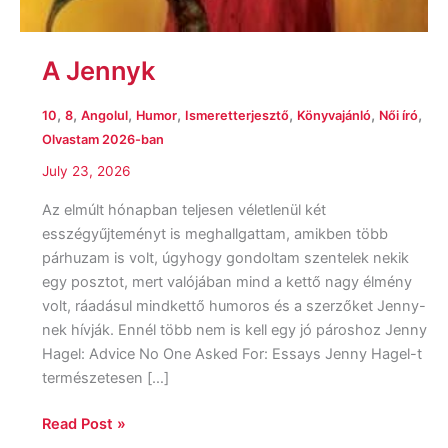
A Jennyk
,
,
,
,
,
,
,
10
8
Angolul
Humor
Ismeretterjesztő
Könyvajánló
Női író
Olvastam 2026-ban
July 23, 2026
Az elmúlt hónapban teljesen véletlenül két
esszégyűjteményt is meghallgattam, amikben több
párhuzam is volt, úgyhogy gondoltam szentelek nekik
egy posztot, mert valójában mind a kettő nagy élmény
volt, ráadásul mindkettő humoros és a szerzőket Jenny-
nek hívják. Ennél több nem is kell egy jó pároshoz Jenny
Hagel: Advice No One Asked For: Essays Jenny Hagel-t
természetesen […]
Read Post »