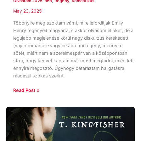
,
,
Olvastam 2025-ben
Regény
Romantikus
May 23, 2025
Többnyire meg szoktam várni, mire lefordítják Emily
Henry regényeit magyarra, s akkor olvasom el őket, de a
legújabb megjelenése körül nagy diskurzus kerekedett
(vajon románc-e vagy inkább női regény, mennyire
sötét, miért nem a szerelmespár van a középpontban
stb.), hogy kedvet kaptam már most megtudni, miért lett
ennyire megosztó. Úgyhogy betáraztam hallgatásra,
ráadásul szokás szerint
Read Post »
T.
Kingfisher:
Nettle
and
Bone