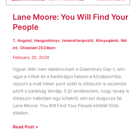
Lane Moore: You ​Will Find Your
People
,
,
,
,
,
7
Angolul
Hangoskönyv
Ismeretterjesztő
Könyvajánló
Női
,
író
Olvastam 2024ben
February 20, 2024
Ugyan idén nem reklámoztam a Galentine’s Day-t, ami
ugye a nőket és a barátságot helyezi a középpontba,
viszont a múlt héten pont ezért is többször is eszembe
jutott a barátság témája. S jól emlékeztem, hogy tavaly is
többször hallottam egy kötetről, ami ezt dolgozza fel.
Lane Moore: You Will Find Your People kötetét több
oldalon,
Read Post »