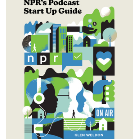
NPR’s
Podcast
Start
Up
Guide