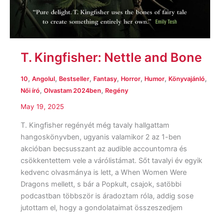
T. Kingfisher: Nettle and Bone
,
,
,
,
,
,
,
10
Angolul
Bestseller
Fantasy
Horror
Humor
Könyvajánló
,
,
Női író
Olvastam 2024ben
Regény
May 19, 2025
T. Kingfisher regényét még tavaly hallgattam
hangoskönyvben, ugyanis valamikor 2 az 1-ben
akcióban becsusszant az audible accountomra és
csökkentettem vele a várólistámat. Sőt tavalyi év egyik
kedvenc olvasmánya is lett, a When Women Were
Dragons mellett, s bár a Popkult, csajok, satöbbi
podcastban többször is áradoztam róla, addig sose
jutottam el, hogy a gondolataimat összeszedjem