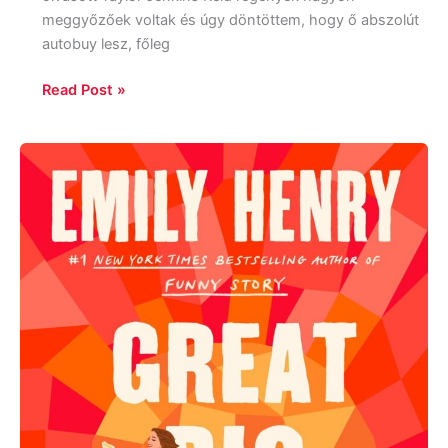
meggyőzőek voltak és úgy döntöttem, hogy ő abszolút
autobuy lesz, főleg
Read Post »
Emily
Henry:
Great
Big
Beautiful
Life