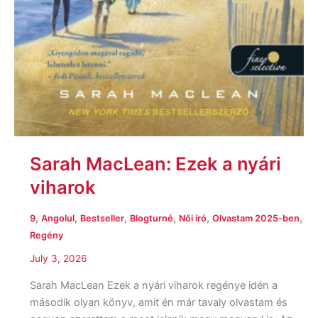
Sarah MacLean: Ezek a nyári
viharok
,
,
,
,
,
,
9
Angolul
Bestseller
Blogturné
Női író
Olvastam 2025-ben
Regény
July 3, 2026
Sarah MacLean Ezek a nyári viharok regénye idén a
második olyan könyv, amit én már tavaly olvastam és