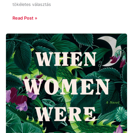
tökéletes választás
Read Post »
Kelly
Barnhill:
When
Women
were
Dragons