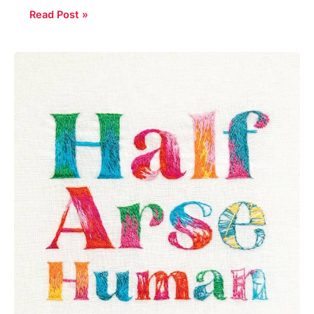
Read Post »
Leena
Norms:
Half-
Arse
Human