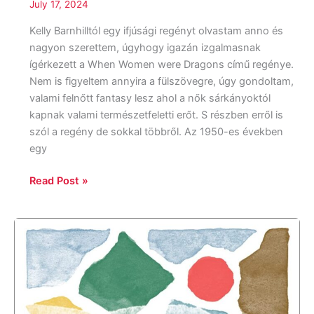
July 17, 2024
Kelly Barnhilltól egy ifjúsági regényt olvastam anno és
nagyon szerettem, úgyhogy igazán izgalmasnak
ígérkezett a When Women were Dragons című regénye.
Nem is figyeltem annyira a fülszövegre, úgy gondoltam,
valami felnőtt fantasy lesz ahol a nők sárkányoktól
kapnak valami természetfeletti erőt. S részben erről is
szól a regény de sokkal többről. Az 1950-es években
egy
Read Post »
Lane
Moore:
You
Will
Find