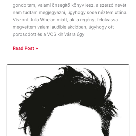
gondoltam, valami önsegítő könyv lesz, a szerző nevét
nem tudtam megjegyezni, úgyhogy sose néztem utána.
Viszont Julia Whelan miatt, aki a regényt felolvassa
megvettem valami audible akcióban, úgyhogy ott
porosodott és a VCS kihívásra úgy
Read Post »
Hannah
Gadsby:
Ten
Steps
to
Nanette