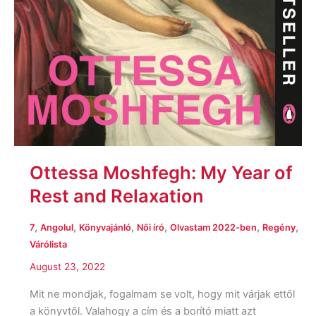
Ottessa Moshfegh: My Year of
Rest and Relaxation
,
,
,
,
,
,
7
Angolul
Könyvajánló
Női író
Olvastam 2022-ben
Regény
Várólista
August 23, 2022
Mit ne mondjak, fogalmam se volt, hogy mit várjak ettől
a könyvtől. Valahogy a cím és a borító miatt azt