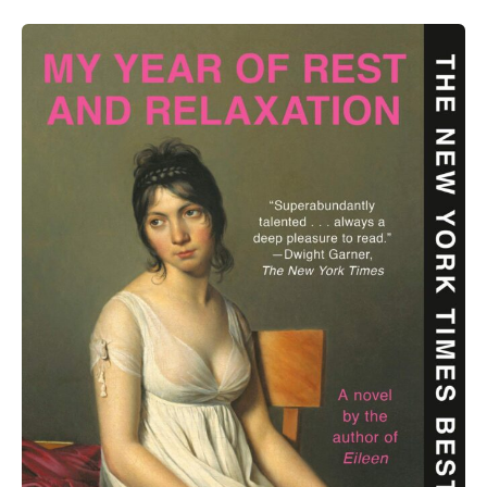
Ottessa
Moshfegh:
My
Year
of
Rest
and
Relaxation