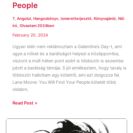
People
,
,
,
,
,
7
Angolul
Hangoskönyv
Ismeretterjesztő
Könyvajánló
Női
,
író
Olvastam 2024ben
February 20, 2024
Ugyan idén nem reklámoztam a Galentine’s Day-t, ami
ugye a nőket és a barátságot helyezi a középpontba,
viszont a múlt héten pont ezért is többször is eszembe
jutott a barátság témája. S jól emlékeztem, hogy tavaly is
többször hallottam egy kötetről, ami ezt dolgozza fel.
Lane Moore: You Will Find Your People kötetét több
oldalon,
Read Post »
Hannah
Gadsby: