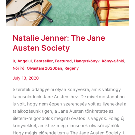
Natalie Jenner: The Jane
Austen Society
,
,
,
,
,
,
9
Angolul
Bestseller
Featured
Hangoskönyv
Könyvajánló
,
,
Női író
Olvastam 2020ban
Regény
July 13, 2020
Szeretek odafigyelni olyan könyvekre, amik valahogy
kapcsolódnak Jane Austen-hez. De mivel mostanában
is volt, hogy nem éppen szerencsés volt az ilyenekkel a
találkozásunk (igen, a Jane Austen tönkretette az
életem-re gondolok megint) óvatos is vagyok. Főleg új
könyvekkel, amikhez még nincsenek olvasói ajánlók.
Hogy mégis előrendeltem a The Jane Austen Society-t