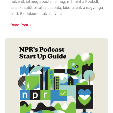
helyéről, jól megtaposta mi meg, mármint a Popkult,
csajok, satöbbi teljes csapata, leborultunk a nagysága
előtt. Ez dokumentálva is van.
Read Post »
Glen
Weldon:
NPR’s
Podcast
Start
Up
Guide