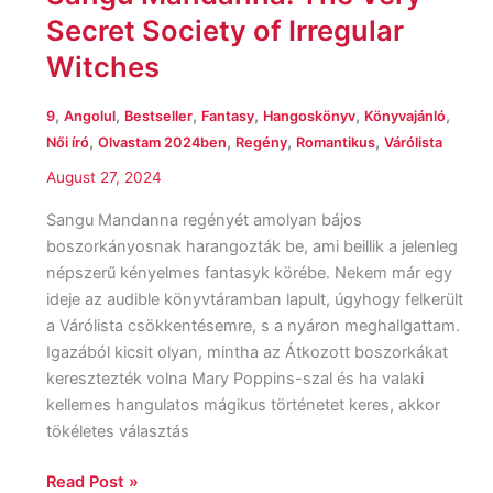
Secret Society of Irregular
Witches
,
,
,
,
,
,
9
Angolul
Bestseller
Fantasy
Hangoskönyv
Könyvajánló
,
,
,
,
Női író
Olvastam 2024ben
Regény
Romantikus
Várólista
August 27, 2024
Sangu Mandanna regényét amolyan bájos
boszorkányosnak harangozták be, ami beillik a jelenleg
népszerű kényelmes fantasyk körébe. Nekem már egy
ideje az audible könyvtáramban lapult, úgyhogy felkerült
a Várólista csökkentésemre, s a nyáron meghallgattam.
Igazából kicsit olyan, mintha az Átkozott boszorkákat
keresztezték volna Mary Poppins-szal és ha valaki
kellemes hangulatos mágikus történetet keres, akkor
tökéletes választás
Read Post »