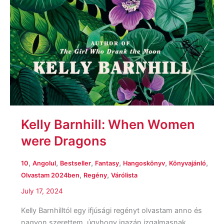
Kelly Barnhill: When Women
were Dragons
,
,
,
,
,
,
10
Angolul
Bestseller
Fantasy
Hangoskönyv
Könyvajánló
,
,
Olvastam 2024ben
Regény
Várólista
July 17, 2024
Kelly Barnhilltól egy ifjúsági regényt olvastam anno és
nagyon szerettem, úgyhogy igazán izgalmasnak