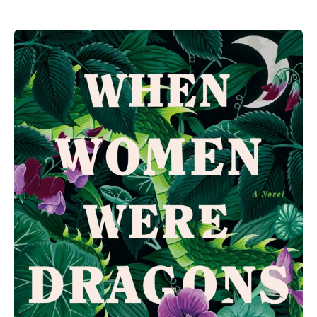
Kelly
Barnhill:
When
Women
were
Dragons