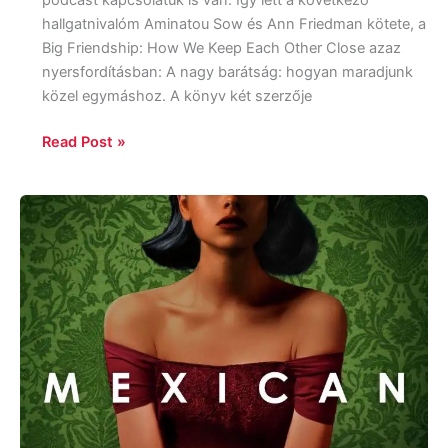
podcast kapcsolatuk is van. Így lett a következő
hallgatnivalóm Aminatou Sow és Ann Friedman kötete, a
Big Friendship: How We Keep Each Other Close azaz
nyersfordításban: A nagy barátság: hogyan maradjunk
közel egymáshoz. A könyv két szerzője
Read Post »
Silvia
Moreno-
Garcia:
Mexican
Gothic