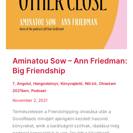
Aminatou Sow – Ann Friedman:
Big Friendship
,
,
,
,
,
7
Angolul
Hangoskönyv
Könyvajánló
Női író
Olvastam
,
2021ben
Podcast
November 2, 2021
Természetesen a Friendshipping olvasása után a
GoodReads mindjárt ajánlgatni kezdett hasonló
könyveket, amik a barátságról szólnak, ráadásul még