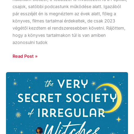
csajok, satöbbi podcastunk működése alatt. Igazából
pár esszéjét én is megnéztem az évek alatt, főleg a
könyves, filmes tartalmai érdekeltek, de csak 2023
végétől kezdtem el rendszeresebben követni. Rájöttem,
hogy a könyves tartalmakon túl is van amiben
azonosulni tudok
Read Post »
Sangu
Mandanna:
The
Very
Secret
Society
of
Irregular
Witches