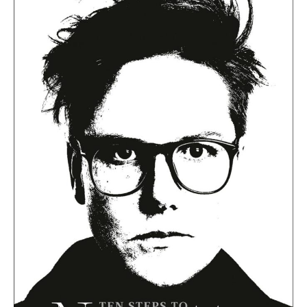
Ten
Steps
to
Nanette