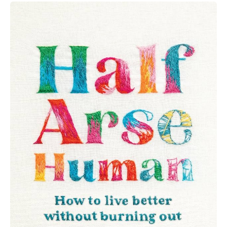
Leena
Norms:
Half-
Arse
Human