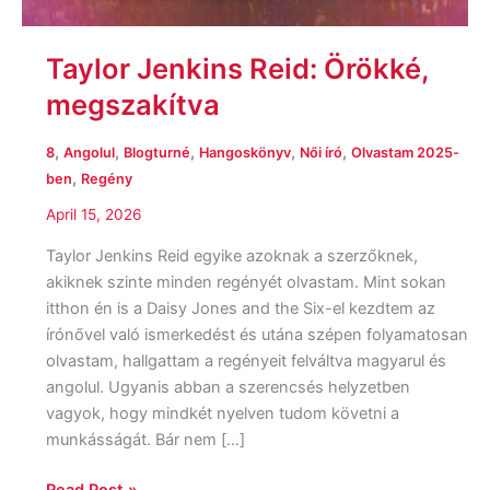
Taylor Jenkins Reid: Örökké,
megszakítva
,
,
,
,
,
8
Angolul
Blogturné
Hangoskönyv
Női író
Olvastam 2025-
,
ben
Regény
April 15, 2026
Taylor Jenkins Reid egyike azoknak a szerzőknek,
akiknek szinte minden regényét olvastam. Mint sokan
itthon én is a Daisy Jones and the Six-el kezdtem az
írónővel való ismerkedést és utána szépen folyamatosan
olvastam, hallgattam a regényeit felváltva magyarul és
angolul. Ugyanis abban a szerencsés helyzetben
vagyok, hogy mindkét nyelven tudom követni a
munkásságát. Bár nem […]
Read Post »