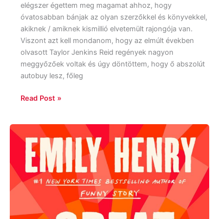
elégszer égettem meg magamat ahhoz, hogy
óvatosabban bánjak az olyan szerzőkkel és könyvekkel,
akiknek / amiknek kismillió elvetemült rajongója van.
Viszont azt kell mondanom, hogy az elmúlt években
olvasott Taylor Jenkins Reid regények nagyon
meggyőzőek voltak és úgy döntöttem, hogy ő abszolút
autobuy lesz, főleg
Read Post »
Emily
Henry:
Great
Big
Beautiful
Life