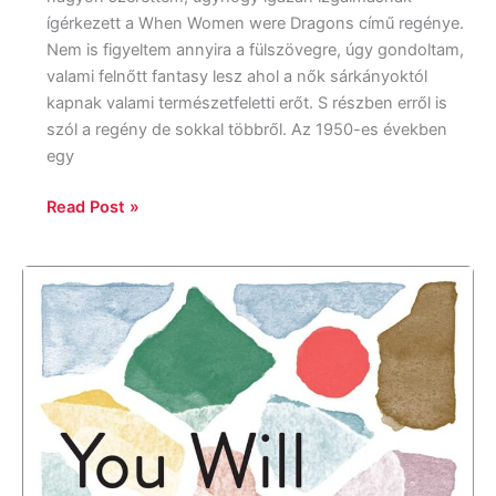
ígérkezett a When Women were Dragons című regénye.
Nem is figyeltem annyira a fülszövegre, úgy gondoltam,
valami felnőtt fantasy lesz ahol a nők sárkányoktól
kapnak valami természetfeletti erőt. S részben erről is
szól a regény de sokkal többről. Az 1950-es években
egy
Read Post »
Lane
Moore:
You
Will
Find
Your
People