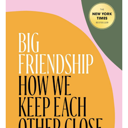
Sow
–
Ann
Friedman:
Big
Friendship