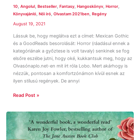
,
,
,
,
,
,
10
Angolul
Bestseller
Fantasy
Hangoskönyv
Horror
,
,
,
Könyvajánló
Női író
Olvastam 2021ben
Regény
August 19, 2021
Lássuk be, hogy meglátva ezt a címet: Mexican Gothic
és a GoodReads besorolását: Horror (ráadásul ennek a
kategóriának a győztese is volt tavaly) senkinek se fog
elsőre eszébe jutni, hogy oké, kukkantsuk meg, hogy az
Olvasónaplo.net-en mit írt róla Lobo. Mert akárhogy is
nézzük, pontosan a komfortzónámon kívül esnek az
ilyen stílusú regények. De annyi
Read Post »
Natalie
Jenner:
The
Jane