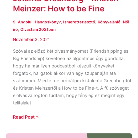
Meinzer: How to be Fine
,
,
,
,
,
9
Angolul
Hangoskönyv
Ismeretterjesztő
Könyvajánló
Női
,
író
Olvastam 2021ben
November 3, 2021
Szóval az előző két olvasmányomat (Friendshipping és
Big Friendship) követően az algoritmus úgy gondolta,
hogy ha már ilyen podcastból készült könyveket
forgatok, hallgatok akkor van egy szuper ajánlata
számomra. Miért is ne próbáljam ki Jolenta Greenbergtől
és Kristen Meinzertől a How to be Fine-t. A fülszöveget
elolvasva rögtön tudtam, hogy tényleg ez megint egy
telitalálat
Read Post »
Aminatou