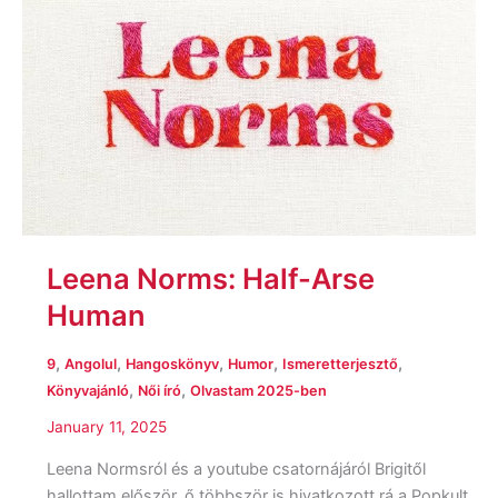
Leena Norms: Half-Arse
Human
,
,
,
,
,
9
Angolul
Hangoskönyv
Humor
Ismeretterjesztő
,
,
Könyvajánló
Női író
Olvastam 2025-ben
January 11, 2025
Leena Normsról és a youtube csatornájáról Brigitől
hallottam először, ő többször is hivatkozott rá a Popkult,