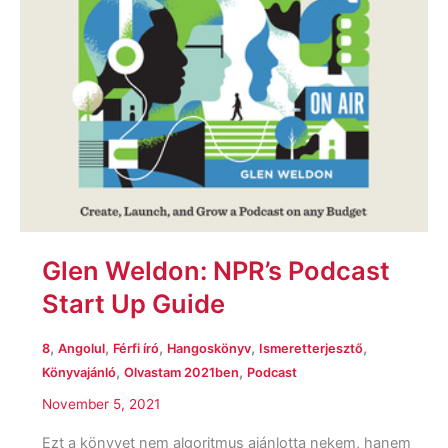
Glen Weldon: NPR’s Podcast
Start Up Guide
,
,
,
,
,
8
Angolul
Férfi író
Hangoskönyv
Ismeretterjesztő
,
,
Könyvajánló
Olvastam 2021ben
Podcast
November 5, 2021
Ezt a könyvet nem algoritmus ajánlotta nekem, hanem