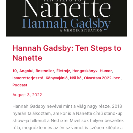
Hannah Gadsby: Ten Steps to
Nanette
,
,
,
,
,
,
10
Angolul
Bestseller
Életrajz
Hangoskönyv
Humor
,
,
,
,
Ismeretterjesztő
Könyvajánló
Női író
Olvastam 2022-ben
Podcast
August 3, 2022
Hannah Gadsby nevével mint a világ nagy része, 2018
nyarán találkoztam, amikor is a Nanette című stand-up
show-ja felkerült a Netflixre. Mivel sok helyen beszéltek
róla, megnéztem és az én szívemet is szépen kitépte a