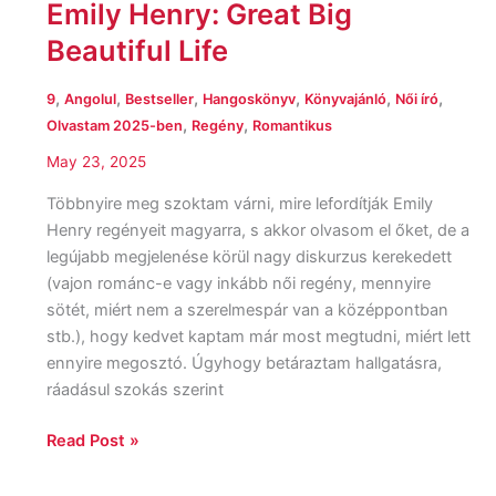
Emily Henry: Great Big
Beautiful Life
,
,
,
,
,
,
9
Angolul
Bestseller
Hangoskönyv
Könyvajánló
Női író
,
,
Olvastam 2025-ben
Regény
Romantikus
May 23, 2025
Többnyire meg szoktam várni, mire lefordítják Emily
Henry regényeit magyarra, s akkor olvasom el őket, de a
legújabb megjelenése körül nagy diskurzus kerekedett
(vajon románc-e vagy inkább női regény, mennyire
sötét, miért nem a szerelmespár van a középpontban
stb.), hogy kedvet kaptam már most megtudni, miért lett
ennyire megosztó. Úgyhogy betáraztam hallgatásra,
ráadásul szokás szerint
Read Post »