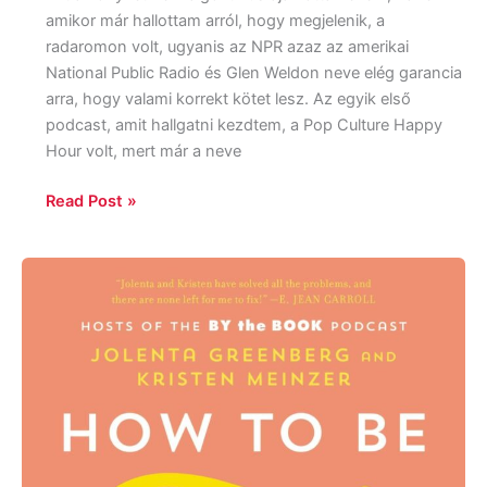
amikor már hallottam arról, hogy megjelenik, a
radaromon volt, ugyanis az NPR azaz az amerikai
National Public Radio és Glen Weldon neve elég garancia
arra, hogy valami korrekt kötet lesz. Az egyik első
podcast, amit hallgatni kezdtem, a Pop Culture Happy
Hour volt, mert már a neve
Read Post »
Jolenta
Greenberg
–
Kristen
Meinzer:
How
to
be
Fine