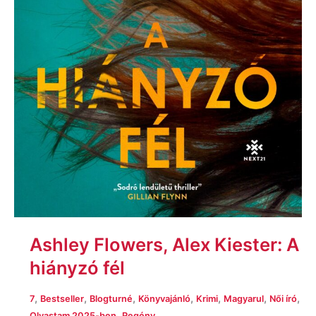
Ashley Flowers, Alex Kiester: A
hiányzó fél
,
,
,
,
,
,
,
7
Bestseller
Blogturné
Könyvajánló
Krimi
Magyarul
Női író
,
Olvastam 2025-ben
Regény