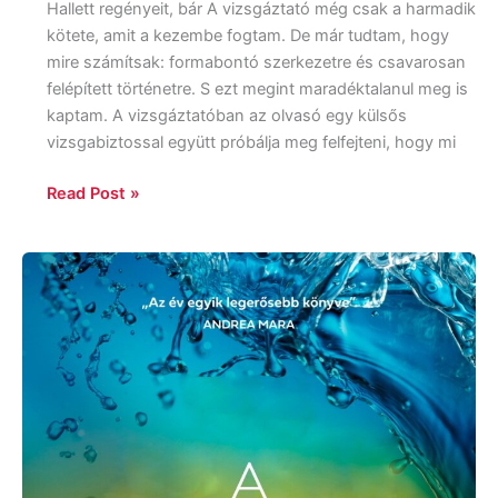
Hallett regényeit, bár A vizsgáztató még csak a harmadik
kötete, amit a kezembe fogtam. De már tudtam, hogy
mire számítsak: formabontó szerkezetre és csavarosan
felépített történetre. S ezt megint maradéktalanul meg is
kaptam. A vizsgáztatóban az olvasó egy külsős
vizsgabiztossal együtt próbálja meg felfejteni, hogy mi
Read Post »
Lucy
Clarke:
A
Szörfház