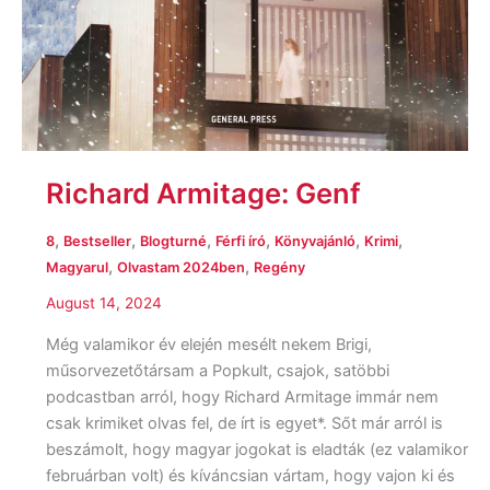
Richard Armitage: Genf
,
,
,
,
,
,
8
Bestseller
Blogturné
Férfi író
Könyvajánló
Krimi
,
,
Magyarul
Olvastam 2024ben
Regény
August 14, 2024
Még valamikor év elején mesélt nekem Brigi,
műsorvezetőtársam a Popkult, csajok, satöbbi
podcastban arról, hogy Richard Armitage immár nem
csak krimiket olvas fel, de írt is egyet*. Sőt már arról is
beszámolt, hogy magyar jogokat is eladták (ez valamikor
februárban volt) és kíváncsian vártam, hogy vajon ki és