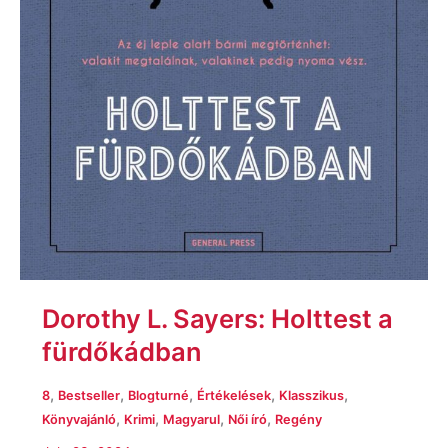
Dorothy L. Sayers: Holttest a
fürdőkádban
,
,
,
,
,
8
Bestseller
Blogturné
Értékelések
Klasszikus
,
,
,
,
Könyvajánló
Krimi
Magyarul
Női író
Regény