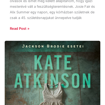
olvasok és ismét meg kellett állapítanom, hogy igazi
mesterévé vált a feszültségteremtésnek. Josie Fair és
Alix Summer egy napon, egy kórházban születnek de
csak a 45. születésnapjukat ünnepelve tudják
Read Post »
Kate
Atkinson:
Szent
lányok