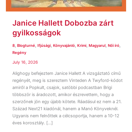
Janice Hallett Dobozba zárt
gyilkosságok
,
,
,
,
,
,
,
8
Blogturné
Ifjúsági
Könyvajánló
Krimi
Magyarul
Női író
Regény
July 16, 2026
Alighogy befejeztem Janice Hallett A vizsgáztató című
regényét, meg is szereztem Vinteden A Twyford-kódot
amiről a Popkult, csajok, satöbbi podcastban Brigi
többször is áradozott, amikor észrevettem, hogy a
szerzőnek jön egy újabb kötete. Ráadásul ez nem a 21.
Század Next21 kiadónál, hanem a Manó Könyveknél.
Ugyanis nem felnőttek a célcsoportja, hanem a 10-12
éves korosztály. […]