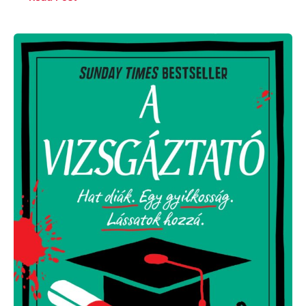
Janice
Hallett:
A
vizsgáztató