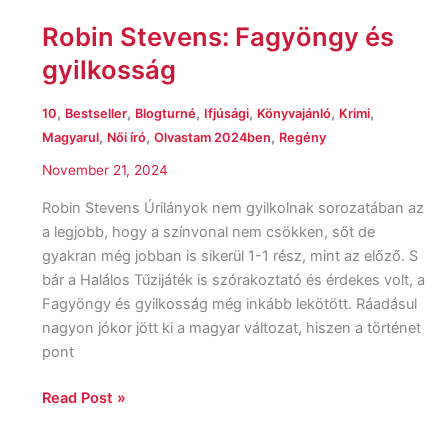
Robin Stevens: Fagyöngy és
gyilkosság
,
,
,
,
,
,
10
Bestseller
Blogturné
Ifjúsági
Könyvajánló
Krimi
,
,
,
Magyarul
Női író
Olvastam 2024ben
Regény
November 21, 2024
Robin Stevens Úrilányok nem gyilkolnak sorozatában az
a legjobb, hogy a színvonal nem csökken, sőt de
gyakran még jobban is sikerül 1-1 rész, mint az előző. S
bár a Halálos Tűzijáték is szórakoztató és érdekes volt, a
Fagyöngy és gyilkosság még inkább lekötött. Ráadásul
nagyon jókor jött ki a magyar változat, hiszen a történet
pont
Read Post »