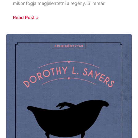
mikor fogja megjelentetni a regény. S immár
Read Post »
Dorothy
L.
Sayers:
Holttest
a
fürdőkádban