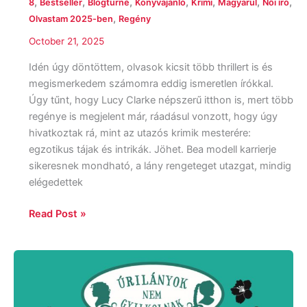
,
,
,
,
,
,
,
8
Bestseller
Blogturné
Könyvajánló
Krimi
Magyarul
Női író
,
Olvastam 2025-ben
Regény
October 21, 2025
Idén úgy döntöttem, olvasok kicsit több thrillert is és
megismerkedem számomra eddig ismeretlen írókkal.
Úgy tűnt, hogy Lucy Clarke népszerű itthon is, mert több
regénye is megjelent már, ráadásul vonzott, hogy úgy
hivatkoztak rá, mint az utazós krimik mesterére:
egzotikus tájak és intrikák. Jöhet. Bea modell karrierje
sikeresnek mondható, a lány rengeteget utazgat, mindig
elégedettek
Read Post »
Robin
Stevens:
Hajtű-
rejtély