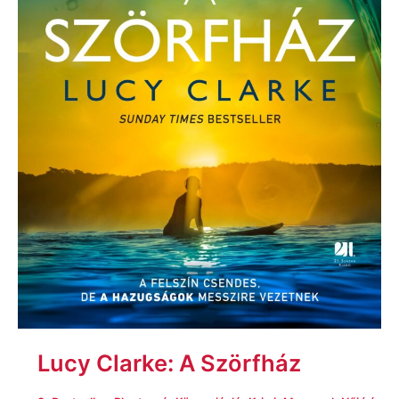
Lucy Clarke: A ​Szörfház