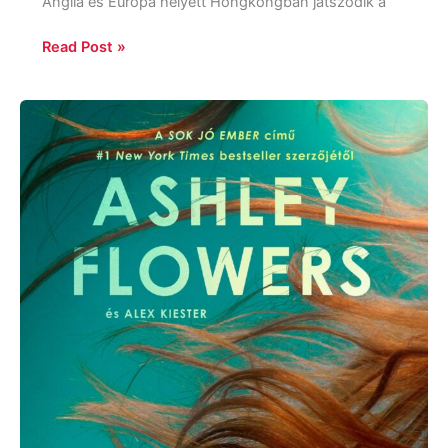
Anglia és Európa helyett Hongkongban játszódik a
Read Post »
Ashley
Flowers,
Alex
Kiester:
A
hiányzó
fél