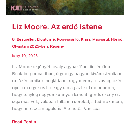
Liz Moore: Az erdő istene
,
,
,
,
,
,
,
8
Bestseller
Blogturné
Könyvajánló
Krimi
Magyarul
Női író
,
Olvastam 2025-ben
Regény
May 10, 2025
Liz Moore regényét tavaly agyba-főbe dicsérték a
Bookriot podcastban, úgyhogy nagyon kíváncsi voltam
rá. Azért amikor megláttam, hogy mennyire vastag azért
nyeltem egy kicsit, de így utólag azt kell mondanom,
hogy tényleg nagyon könnyen lement, gördülékeny és
izgalmas volt, valóban faltam a sorokat, s tudni akartam,
hogy mi lesz a megoldás. A tehetős Van Laar
Read Post »