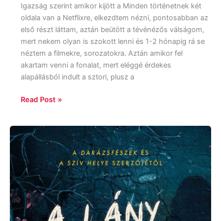
Igazság szerint amikor kijött a Minden történetnek két
oldala van a Netflixre, elkezdtem nézni, pontosabban az
első részt láttam, aztán beütött a tévénézős válságom,
mert nekem olyan is szokott lenni és 1-2 hónapig rá se
néztem a filmekre, sorozatokra. Aztán amikor fel
akartam venni a fonalat, mert eléggé érdekes
alapállásból indult a sztori, plusz a
Read Post »
Sarah
Crossan:
A
lány,
akinek
nyoma
veszett