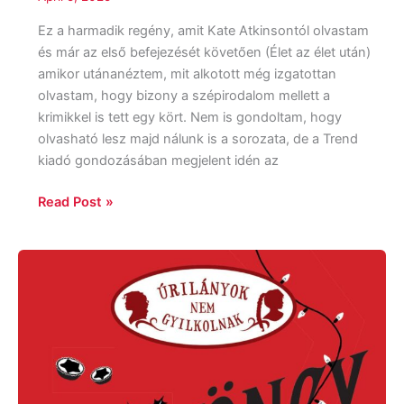
Ez a harmadik regény, amit Kate Atkinsontól olvastam
és már az első befejezését követően (Élet az élet után)
amikor utánanéztem, mit alkotott még izgatottan
olvastam, hogy bizony a szépirodalom mellett a
krimikkel is tett egy kört. Nem is gondoltam, hogy
olvasható lesz majd nálunk is a sorozata, de a Trend
kiadó gondozásában megjelent idén az
Read Post »
Robin
Stevens:
Fagyöngy
és
gyilkosság