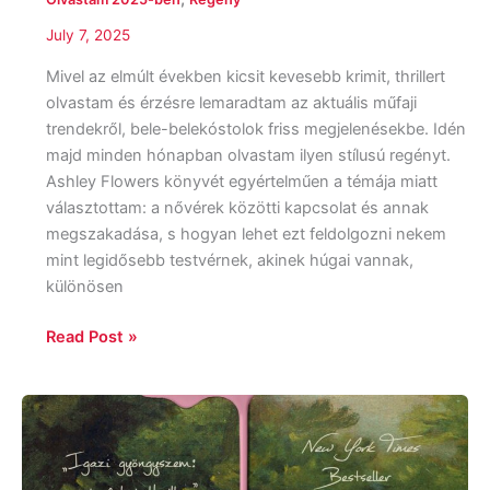
July 7, 2025
Mivel az elmúlt években kicsit kevesebb krimit, thrillert
olvastam és érzésre lemaradtam az aktuális műfaji
trendekről, bele-belekóstolok friss megjelenésekbe. Idén
majd minden hónapban olvastam ilyen stílusú regényt.
Ashley Flowers könyvét egyértelműen a témája miatt
választottam: a nővérek közötti kapcsolat és annak
megszakadása, s hogyan lehet ezt feldolgozni nekem
mint legidősebb testvérnek, akinek húgai vannak,
különösen
Read Post »
Liz
Moore:
Az
erdő