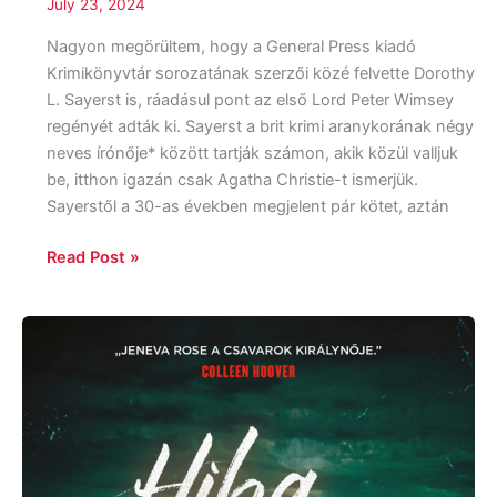
July 23, 2024
Nagyon megörültem, hogy a General Press kiadó
Krimikönyvtár sorozatának szerzői közé felvette Dorothy
L. Sayerst is, ráadásul pont az első Lord Peter Wimsey
regényét adták ki. Sayerst a brit krimi aranykorának négy
neves írónője* között tartják számon, akik közül valljuk
be, itthon igazán csak Agatha Christie-t ismerjük.
Sayerstől a 30-as években megjelent pár kötet, aztán
Read Post »
Jeneva
Rose:
Hiba
volt
idejönnöd