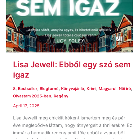
Lisa Jewell: Ebből ​egy szó sem
igaz
,
,
,
,
,
,
,
8
Bestseller
Blogturné
Könyvajánló
Krimi
Magyarul
Női író
,
Olvastam 2025-ben
Regény
April 17, 2025
Lisa Jewellt még chicklit íróként ismertem meg és pár
éve meglepődve láttam, hogy átnyergelt a thrillerekre. Ez
immár a harmadik regény amit tőle ebből a zsánerből