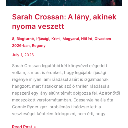
Sarah Crossan: A lány, akinek
nyoma veszett
,
,
,
,
,
,
8
Blogturné
Ifjúsági
Krimi
Magyarul
Női író
Olvastam
,
2026-ban
Regény
July 1, 2026
Sarah Crossan legutóbbi két könyvével elégedett
voltam, s most is érdekelt, hogy legújabb ifjúsági
regénye milyen, ami ráadásul azért is izgalmasnak
hangzott, mert fiataloknak szóló thriller, ráadásul a
népszerű egy lány eltűnt témát dolgozza fel. Az írónőtől
megszokott versformátumban. Édesanyja halála óta
Connie Ryder igazi problémás tinédzser lett: a
veszteséget képtelen feldogozni, nem érti, hogy
Read Post »