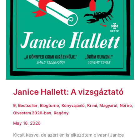
Janice Hallett: A vizsgáztató
,
,
,
,
,
,
,
9
Bestseller
Blogturné
Könyvajánló
Krimi
Magyarul
Női író
,
Olvastam 2026-ban
Regény
May 18, 2026
Kicsit késve, de azért én is elkezdtem olvasni Janice