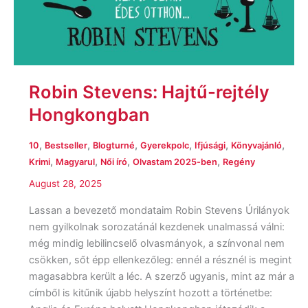
Robin Stevens: Hajtű-rejtély
Hongkongban
,
,
,
,
,
,
10
Bestseller
Blogturné
Gyerekpolc
Ifjúsági
Könyvajánló
,
,
,
,
Krimi
Magyarul
Női író
Olvastam 2025-ben
Regény
August 28, 2025
Lassan a bevezető mondataim Robin Stevens Úrilányok
nem gyilkolnak sorozatánál kezdenek unalmassá válni:
még mindig lebilincselő olvasmányok, a színvonal nem
csökken, sőt épp ellenkezőleg: ennél a résznél is megint
magasabbra került a léc. A szerző ugyanis, mint az már a
címből is kitűnik újabb helyszínt hozott a történetbe: