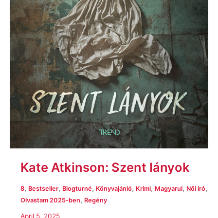
Kate Atkinson: Szent lányok
,
,
,
,
,
,
,
8
Bestseller
Blogturné
Könyvajánló
Krimi
Magyarul
Női író
,
Olvastam 2025-ben
Regény
April 5, 2025