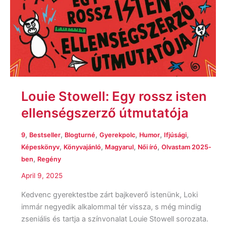
Louie Stowell: Egy rossz isten
ellenségszerző útmutatója
,
,
,
,
,
,
9
Bestseller
Blogturné
Gyerekpolc
Humor
Ifjúsági
,
,
,
,
Képeskönyv
Könyvajánló
Magyarul
Női író
Olvastam 2025-
,
ben
Regény
April 9, 2025
Kedvenc gyerektestbe zárt bajkeverő istenünk, Loki
immár negyedik alkalommal tér vissza, s még mindig
zseniális és tartja a színvonalat Louie Stowell sorozata.