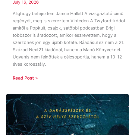
July 16, 2026
Alighogy befejeztem Janice Hallett A vizsgáztató című
regényét, meg is szereztem Vinteden A Twyford-kódot
amiről a Popkult, csajok, satöbbi podcastban Brigi
többször is áradozott, amikor észrevettem, hogy a
szerzőnek jön egy újabb kötete. Ráadásul ez nem a 21.
Század Next21 kiadónál, hanem a Manó Könyveknél.
Ugyanis nem felnőttek a célcsoportja, hanem a 10-12
éves korosztály.
Read Post »
Sarah
Crossan:
A
lány,
akinek
nyoma