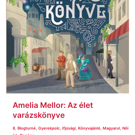
Amelia Mellor: Az élet
varázskönyve
,
,
,
,
,
,
8
Blogturné
Gyerekpolc
Ifjúsági
Könyvajánló
Magyarul
Női