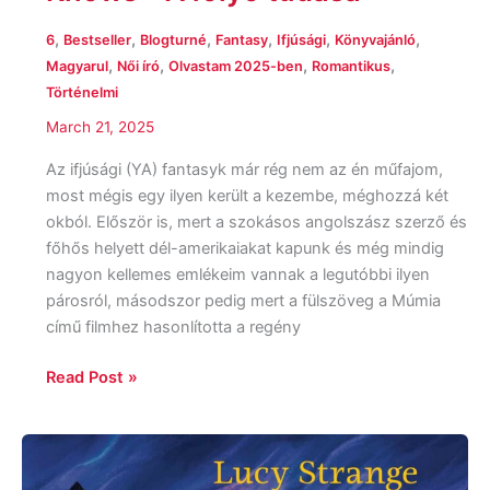
,
,
,
,
,
,
6
Bestseller
Blogturné
Fantasy
Ifjúsági
Könyvajánló
,
,
,
,
Magyarul
Női író
Olvastam 2025-ben
Romantikus
Történelmi
March 21, 2025
Az ifjúsági (YA) fantasyk már rég nem az én műfajom,
most mégis egy ilyen került a kezembe, méghozzá két
okból. Először is, mert a szokásos angolszász szerző és
főhős helyett dél-amerikaiakat kapunk és még mindig
nagyon kellemes emlékeim vannak a legutóbbi ilyen
párosról, másodszor pedig mert a fülszöveg a Múmia
című filmhez hasonlította a regény
Read Post »
Lucy
Strange: