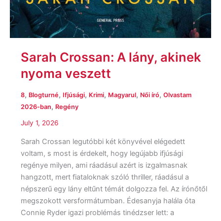
Sarah Crossan: A lány, akinek
nyoma veszett
,
,
,
,
,
,
8
Blogturné
Ifjúsági
Krimi
Magyarul
Női író
Olvastam
,
2026-ban
Regény
July 1, 2026
Sarah Crossan legutóbbi két könyvével elégedett
voltam, s most is érdekelt, hogy legújabb ifjúsági
regénye milyen, ami ráadásul azért is izgalmasnak
hangzott, mert fiataloknak szóló thriller, ráadásul a
népszerű egy lány eltűnt témát dolgozza fel. Az írónőtől
megszokott versformátumban. Édesanyja halála óta
Connie Ryder igazi problémás tinédzser lett: a