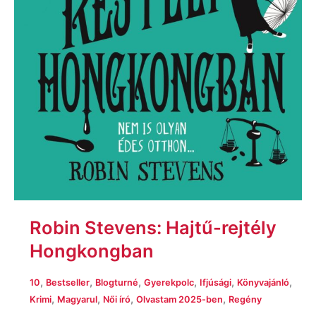
Robin Stevens: Hajtű-rejtély
Hongkongban
,
,
,
,
,
,
10
Bestseller
Blogturné
Gyerekpolc
Ifjúsági
Könyvajánló
,
,
,
,
Krimi
Magyarul
Női író
Olvastam 2025-ben
Regény