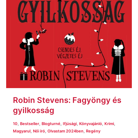
Robin Stevens: Fagyöngy és
gyilkosság
,
,
,
,
,
,
10
Bestseller
Blogturné
Ifjúsági
Könyvajánló
Krimi
,
,
,
Magyarul
Női író
Olvastam 2024ben
Regény