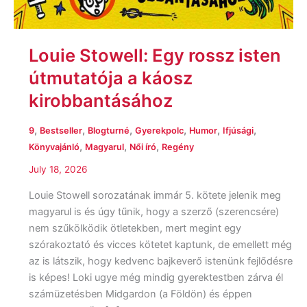
Louie Stowell: Egy ​rossz isten
útmutatója a káosz
kirobbantásához
,
,
,
,
,
,
9
Bestseller
Blogturné
Gyerekpolc
Humor
Ifjúsági
,
,
,
Könyvajánló
Magyarul
Női író
Regény
July 18, 2026
Louie Stowell sorozatának immár 5. kötete jelenik meg
magyarul is és úgy tűnik, hogy a szerző (szerencsére)
nem szűkölködik ötletekben, mert megint egy
szórakoztató és vicces kötetet kaptunk, de emellett még
az is látszik, hogy kedvenc bajkeverő istenünk fejlődésre
is képes! Loki ugye még mindig gyerektestben zárva él
számüzetésben Midgardon (a Földön) és éppen