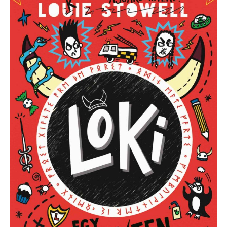
Stowell:
Egy
rossz
isten
ellenségszerző
útmutatója