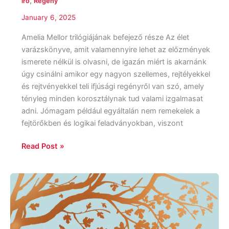
,
író
Regény
January 6, 2025
Amelia Mellor trilógiájának befejező része Az élet
varázskönyve, amit valamennyire lehet az előzmények
ismerete nélkül is olvasni, de igazán miért is akarnánk
úgy csinálni amikor egy nagyon szellemes, rejtélyekkel
és rejtvényekkel teli ifjúsági regényről van szó, amely
tényleg minden korosztálynak tud valami izgalmasat
adni. Jómagam például egyáltalán nem remekelek a
fejtörőkben és logikai feladványokban, viszont
Read Post »
Laura
Wood:
A
Single
Thread