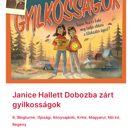
Janice Hallett Dobozba zárt
gyilkosságok
,
,
,
,
,
,
,
8
Blogturné
Ifjúsági
Könyvajánló
Krimi
Magyarul
Női író
Regény