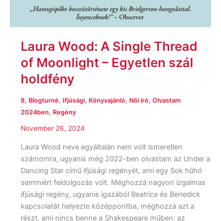
Laura Wood: A Single Thread
of Moonlight – Egyetlen szál
holdfény
,
,
,
,
,
8
Blogturné
Ifjúsági
Könyvajánló
Női író
Olvastam
,
2024ben
Regény
November 26, 2024
Laura Wood neve egyáltalán nem volt ismeretlen
számomra, ugyanis még 2022-ben olvastam az Under a
Dancing Star című ifjúsági regényét, ami egy Sok hűhó
semmiért feldolgozás volt. Méghozzá nagyon izgalmas
ifjúsági regény, ugyanis igazából Beatrice és Benedick
kapcsolatát helyezte középpontba, méghozzá azt a
részt, ami nincs benne a Shakespeare műben: az