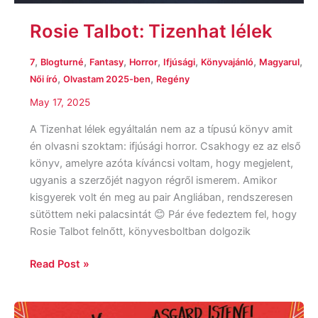
Rosie Talbot: Tizenhat lélek
,
,
,
,
,
,
,
7
Blogturné
Fantasy
Horror
Ifjúsági
Könyvajánló
Magyarul
,
,
Női író
Olvastam 2025-ben
Regény
May 17, 2025
A Tizenhat lélek egyáltalán nem az a típusú könyv amit
én olvasni szoktam: ifjúsági horror. Csakhogy ez az első
könyv, amelyre azóta kíváncsi voltam, hogy megjelent,
ugyanis a szerzőjét nagyon régről ismerem. Amikor
kisgyerek volt én meg au pair Angliában, rendszeresen
sütöttem neki palacsintát 😊 Pár éve fedeztem fel, hogy
Rosie Talbot felnőtt, könyvesboltban dolgozik
Read Post »
Louie