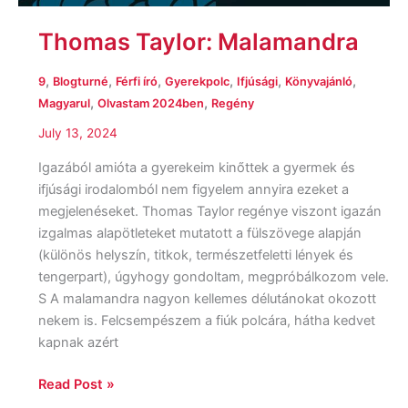
Thomas Taylor: Malamandra
,
,
,
,
,
,
9
Blogturné
Férfi író
Gyerekpolc
Ifjúsági
Könyvajánló
,
,
Magyarul
Olvastam 2024ben
Regény
July 13, 2024
Igazából amióta a gyerekeim kinőttek a gyermek és
ifjúsági irodalomból nem figyelem annyira ezeket a
megjelenéseket. Thomas Taylor regénye viszont igazán
izgalmas alapötleteket mutatott a fülszövege alapján
(különös helyszín, titkok, természetfeletti lények és
tengerpart), úgyhogy gondoltam, megpróbálkozom vele.
S A malamandra nagyon kellemes délutánokat okozott
nekem is. Felcsempészem a fiúk polcára, hátha kedvet
kapnak azért
Read Post »