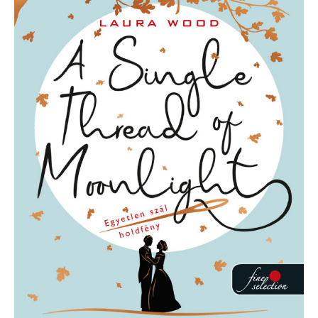
of
Moonlight
–
Egyetlen
szál
holdfény