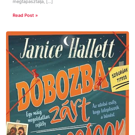
megtapasztalja, […]
Read Post »
Janice
Hallett
Dobozba
zárt
gyilkosságok