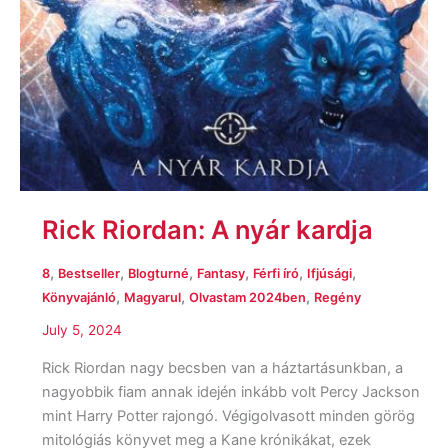
Rick Riordan: A nyár kardja
,
,
,
,
,
,
8
Bestseller
Blogturné
Fantasy
Férfi író
Ifjúsági
,
,
,
Könyvajánló
Magyarul
Olvastam 2024ben
Regény
July 5, 2024
Rick Riordan nagy becsben van a háztartásunkban, a
nagyobbik fiam annak idején inkább volt Percy Jackson
mint Harry Potter rajongó. Végigolvasott minden görög
mitológiás könyvet meg a Kane krónikákat, ezek