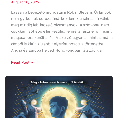
August 28, 2025
Lassan a bevezető mondataim Robin Stevens Úrilányok
nem gyilkolnak sorozatánál kezdenek unalmassá válni:
még mindig lebilincselő olvasmányok, a színvonal nem
csökken, sőt épp ellenkezőleg: ennél a résznél is megint
magasabbra került a léc. A szerző ugyanis, mint az már a
címből is kitűnik újabb helyszínt hozott a történetbe:
Anglia és Európa helyett Hongkongban játszódik a
Read Post »
Rosie
Talbot:
Tizenhat
lélek