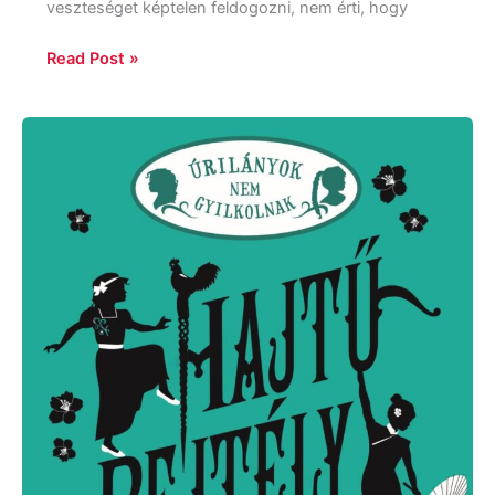
veszteséget képtelen feldogozni, nem érti, hogy
Read Post »
Robin
Stevens:
Hajtű-
rejtély
Hongkongban