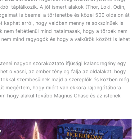
ból táplálkozik. A jól ismert alakok (Thor, Loki, Odin,
 fogalmat is beemel a történetbe és közel 500 oldalon át
t kaphat arról, hogy valóban mennyire sokszínűek is
ok nem feltétlenül mind hatalmasak, hogy a törpék nem
k nem mind ragyogók és hogy a valkűrök között is lehet
tenei nagyon szórakoztató ifjúsági kalandregény egy
ehet olvasni, az ember tényleg falja az oldalakat, hogy
latokkal szembesülnek majd a szereplők és közben még
zolút megértem, hogy miért van ekkora rajongótábora
om hogy alakul tovább Magnus Chase és az istenek