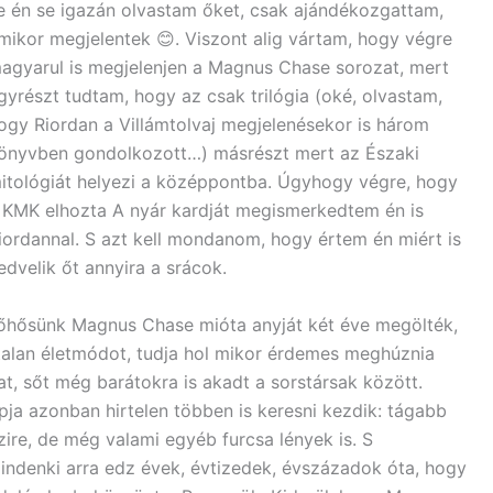
e én se igazán olvastam őket, csak ajándékozgattam,
mikor megjelentek 😊. Viszont alig vártam, hogy végre
agyarul is megjelenjen a Magnus Chase sorozat, mert
gyrészt tudtam, hogy az csak trilógia (oké, olvastam,
ogy Riordan a Villámtolvaj megjelenésekor is három
önyvben gondolkozott…) másrészt mert az Északi
itológiát helyezi a középpontba. Úgyhogy végre, hogy
 KMK elhozta A nyár kardját megismerkedtem én is
iordannal. S azt kell mondanom, hogy értem én miért is
edvelik őt annyira a srácok.
őhősünk Magnus Chase mióta anyját két éve megölték,
éktalan életmódot, tudja hol mikor érdemes meghúznia
at, sőt még barátokra is akadt a sorstársak között.
pja azonban hirtelen többen is keresni kezdik: tágabb
zire, de még valami egyéb furcsa lények is. S
mindenki arra edz évek, évtizedek, évszázadok óta, hogy