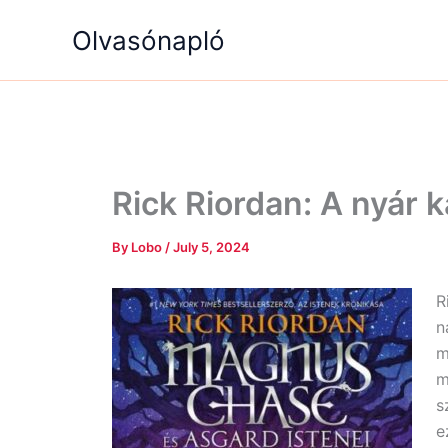
Skip
Olvasónapló
to
content
Rick Riordan: A nyár k
By
Lobo
/
July 5, 2024
R
n
m
m
s
e