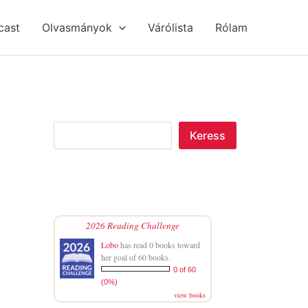
S
R
R
e
é
é
cast
Olvasmányok
Várólista
Rólam
a
g
g
r
i
i
c
s
s
h
é
é
g
g
e
e
k
k
Keress
2026 Reading Challenge
Lobo
has read 0 books toward
her goal of 60 books.
0 of 60
(0%)
view books