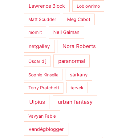
Lawrence Block
Loblowrimo
Matt Scudder
Meg Cabot
momlit
Neil Gaiman
netgalley
Nora Roberts
paranormal
Oscar díj
sárkány
Sophie Kinsella
Terry Pratchett
tervek
Ulpius
urban fantasy
Vavyan Fable
vendégblogger