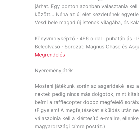
járhat. Egy ponton azonban választania kell
között… Néha az új élet kezdetének egyetle
Vesd bele magad új istenek világába, és kal
Könyvmolyképző · 496 oldal · puhatáblás · 
Beleolvasó · Sorozat: Magnus Chase és Asga
Megrendelés
Nyereményjáték
Mostani játékunk során az asgaridaké lesz a
nektek pedig nincs más dolgotok, mint kitalá
beírni a rafflecopter doboz megfelelő soráb
(Figyelem! A megfejtéseket elküldés után ne
válaszolnia kell a kiértesítő e-mailre, ellen
magyarországi címre postáz.)