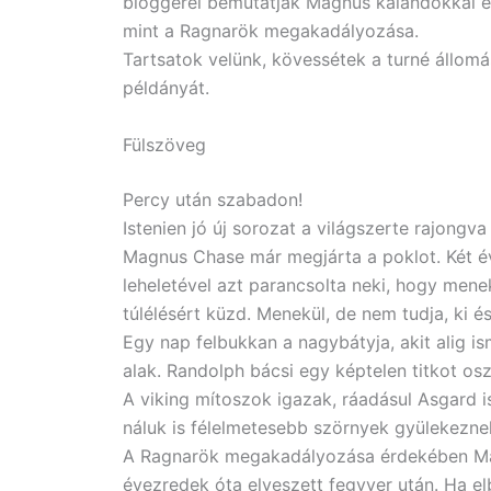
bloggerei bemutatják Magnus kalandokkal és 
mint a Ragnarök megakadályozása.
Tartsatok velünk, kövessétek a turné állomás
példányát.
Fülszöveg
Percy ​után szabadon!
Istenien jó új sorozat a világszerte rajongva
Magnus Chase már megjárta a poklot. Két évv
leheletével azt parancsolta neki, hogy menek
túlélésért küzd. Menekül, de nem tudja, ki és
Egy nap felbukkan a nagybátyja, akit alig ism
alak. Randolph bácsi egy képtelen titkot os
A viking mítoszok igazak, ráadásul Asgard i
náluk is félelmetesebb szörnyek gyülekeznek
A Ragnarök megakadályozása érdekében Magn
évezredek óta elveszett fegyver után. Ha el