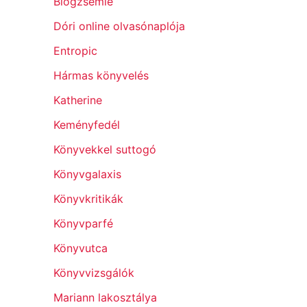
Blogzsemle
Dóri online olvasónaplója
Entropic
Hármas könyvelés
Katherine
Keményfedél
Könyvekkel suttogó
Könyvgalaxis
Könyvkritikák
Könyvparfé
Könyvutca
Könyvvizsgálók
Mariann lakosztálya