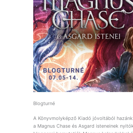
Blogturné
A Könyvmolyképző Kiadó jóvoltából hazánkb
a Magnus Chase és Asgard isteneinek nyitók