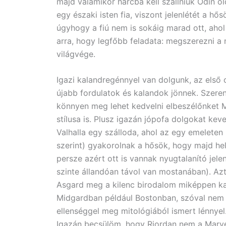
majd valamikor harcba kell szállniuk Odin 
egy északi isten fia, viszont jelenlétét a h
úgyhogy a fiú nem is sokáig marad ott, ahol
arra, hogy legfőbb feladata: megszerezni a
világvége.
Igazi kalandregénnyel van dolgunk, az első 
újabb fordulatok és kalandok jönnek. Szere
könnyen meg lehet kedvelni elbeszélőnket M
stílusa is. Plusz igazán jópofa dolgokat kev
Valhalla egy szálloda, ahol az egy emeleten
szerint) gyakorolnak a hősök, hogy majd hely
persze azért ott is vannak nyugtalanító jel
szinte állandóan távol van mostanában). A
Asgard meg a kilenc birodalom miképpen kap
Midgardban például Bostonban, szóval nem c
ellenséggel meg mitológiából ismert lénnyel
Igazán becsülöm, hogy Riordan nem a Marvel