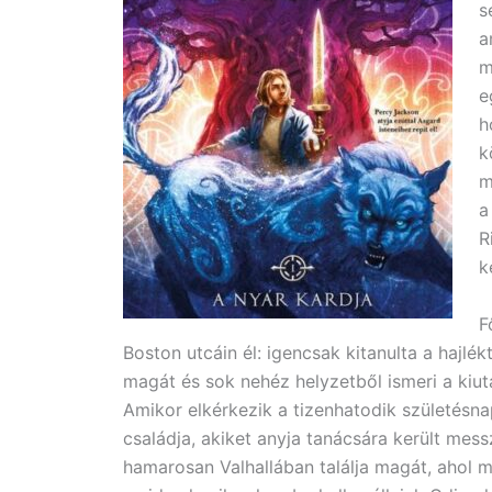
s
a
m
e
h
k
m
a
R
k
F
Boston utcáin él: igencsak kitanulta a hajl
magát és sok nehéz helyzetből ismeri a kiut
Amikor elkérkezik a tizenhatodik születésna
családja, akiket anyja tanácsára került mess
hamarosan Valhallában találja magát, ahol 