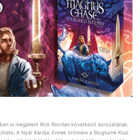
an is megjelent Rick Riordan következő sorozatának,
ötete, A Nyár Kardja. Ennek örömére a Blogturné Klub