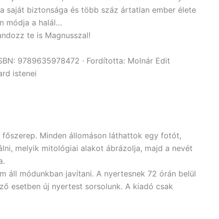
 a saját biztonsága és több száz ártatlan ember élete
n módja a halál…
andozz te is Magnusszal!
ISBN: 9789635978472 · Fordította: Molnár Edit
rd istenei
 főszerep. Minden állomáson láthattok egy fotót,
lni, melyik mitológiai alakot ábrázolja, majd a nevét
a.
m áll módunkban javítani. A nyertesnek 72 órán belül
kező esetben új nyertest sorsolunk. A kiadó csak