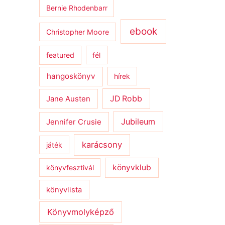
Bernie Rhodenbarr
ebook
Christopher Moore
featured
fél
hangoskönyv
hírek
JD Robb
Jane Austen
Jubileum
Jennifer Crusie
karácsony
játék
könyvklub
könyvfesztivál
könyvlista
Könyvmolyképző