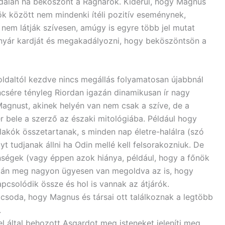
oldalán ha beköszönt a Ragnarök. Kiderül, hogy Magnus
ősök között nem mindenki ítéli pozitív eseménynek,
 nem látják szívesen, amúgy is egyre több jel mutat
 nyár kardját és megakadályozni, hogy beköszöntsön a
oldaltól kezdve nincs megállás folyamatosan újabbnál
ncsére tényleg Riordan igazán dinamikusan ír nagy
agnust, akinek helyén van nem csak a szíve, de a
er bele a szerző az északi mitológiába. Például hogy
 lakók összetartanak, s minden nap életre-halálra (szó
t tudjanak állni ha Odin mellé kell felsorakozniuk. De
enségek (vagy éppen azok hiánya, például, hogy a főnök
ztán meg nagyon ügyesen van megoldva az is, hogy
csolódik össze és hol is vannak az átjárók.
soda, hogy Magnus és társai ott találkoznak a legtöbb
.
 által behozott Asgardot meg isteneket jeleníti meg,