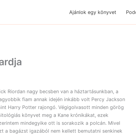
Ajánlok egy könyvet
Pod
ardja
ick Riordan nagy becsben van a háztartásunkban, a
agyobbik fiam annak idején inkább volt Percy Jackson
int Harry Potter rajongó. Végigolvasott minden görög
itológiás könyvet meg a Kane krónikákat, ezek
zerintem mindegyike ott is sorakozik a polcán. Mivel
zt a bagázst igazából nem kellett bemutatni senkinek