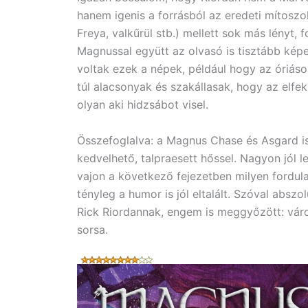
hanem igenis a forrásból az eredeti mítoszok
Freya, valkűrül stb.) mellett sok más lényt,
Magnussal együtt az olvasó is tisztább képe
voltak ezek a népek, például hogy az óriás
túl alacsonyak és szakállasak, hogy az elfe
olyan aki hidzsábot visel.
Összefoglalva: a Magnus Chase és Asgard is
kedvelhető, talpraesett hőssel. Nagyon jól l
vajon a következő fejezetben milyen fordu
tényleg a humor is jól eltalált. Szóval abs
Rick Riordannak, engem is meggyőzött: vár
sorsa.