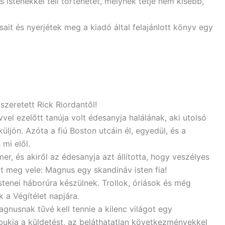
istenekkel teli történetét, melynek tétje nem kisebb,
ait és nyerjétek meg a kiadó által felajánlott könyv egy
 szeretett Rick Riordantől!
el ezelőtt tanúja volt édesanyja halálának, aki utolsó
üljön. Azóta a fiú Boston utcáin él, egyedül, és a
 mi elől.
er, és akiről az édesanyja azt állította, hogy veszélyes
zt meg vele: Magnus egy skandináv isten fia!
stenei háborúra készülnek. Trollok, óriások és még
 a Végítélet napjára.
usnak tűvé kell tennie a kilenc világot egy
bukja a küldetést, az beláthatatlan következményekkel