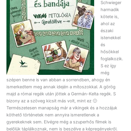
Schwieger
harmadik
kötete is,
ahol az
északi
istenekkel
és
hősökkel
foglalkozik.
S ez így
még
szépen benne is van abban a sorrendben, ahogy én
ismerkedtem meg annak idején a mítoszokkal. A görög
majd a római regék után jöttek a Germán-Kelta regék. S
bizony az a szöveg kicsit más volt, mint ez 🙂
Természetesen manapság már a vikingek és a hozzájuk
köthető történetek nem annyira ismeretlenek a
gyerekeknek sem. Elvégre még a szuperhős filmek is
belőlük táplálkoznak, nem is beszélve a képregényekről.