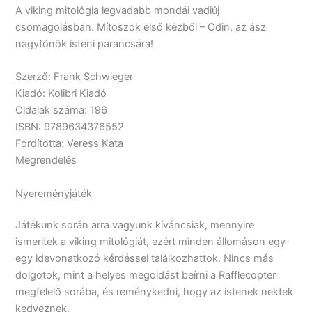
A viking mitológia legvadabb mondái vadiúj
csomagolásban. Mítoszok első kézből – Odin, az ász
nagyfőnök isteni parancsára!
Szerző: Frank Schwieger
Kiadó: Kolibri Kiadó
Oldalak száma: 196
ISBN: 9789634376552
Fordította: Veress Kata
Megrendelés
Nyereményjáték
Játékunk során arra vagyunk kíváncsiak, mennyire
ismeritek a viking mitológiát, ezért minden állomáson egy-
egy idevonatkozó kérdéssel találkozhattok. Nincs más
dolgotok, mint a helyes megoldást beírni a Rafflecopter
megfelelő sorába, és reménykedni, hogy az istenek nektek
kedveznek.