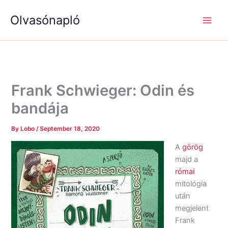
S
R
R
Skip
e
é
é
Olvasónapló
to
a
g
g
content
r
i
i
c
s
s
h
é
é
g
g
e
e
k
k
Frank Schwieger: Odin és
bandája
By
Lobo
/
September 18, 2020
A
görög
majd a
római
mitológia
után
megjelent
Frank