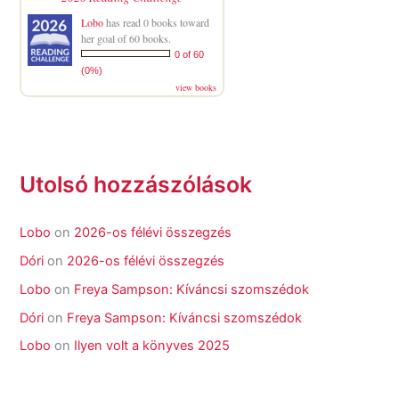
Lobo
has read 0 books toward
her goal of 60 books.
0 of 60
(0%)
view books
Utolsó hozzászólások
Lobo
on
2026-os félévi összegzés
Dóri
on
2026-os félévi összegzés
Lobo
on
Freya Sampson: Kíváncsi szomszédok
Dóri
on
Freya Sampson: Kíváncsi szomszédok
Lobo
on
Ilyen volt a könyves 2025