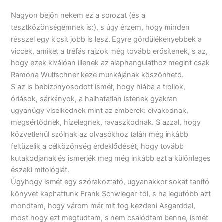
Nagyon bejön nekem ez a sorozat (és a
tesztközönségemnek is:), s úgy érzem, hogy minden
résszel egy kicsit jobb is lesz. Egyre gördülékenyebbek a
viccek, amiket a tréfás rajzok még tovább erősítenek, s az,
hogy ezek kiválóan illenek az alaphangulathoz megint csak
Ramona Wultschner keze munkájának köszönhető.
S az is bebizonyosodott ismét, hogy hiába a trollok,
óriások, sárkányok, a halhatatlan istenek gyakran
ugyanúgy viselkednek mint az emberek: civakodnak,
megsértődnek, hízelegnek, ravaszkodnak. S azzal, hogy
közvetlenül szólnak az olvasókhoz talán még inkább
feltüzelik a célközönség érdeklődését, hogy tovább
kutakodjanak és ismerjék meg még inkább ezt a különleges
északi mitológiát.
Úgyhogy ismét egy szórakoztató, ugyanakkor sokat tanító
könyvet kaphattunk Frank Schwieger-től, s ha legutóbb azt
mondtam, hogy várom már mit fog kezdeni Asgarddal,
most hogy ezt megtudtam, s nem csalódtam benne, ismét