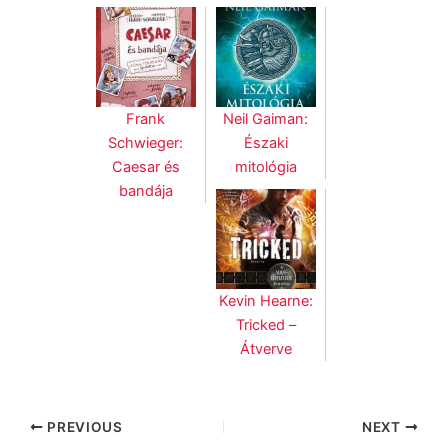
Frank
Neil Gaiman:
Schwieger:
Északi
Caesar és
mitológia
bandája
Kevin Hearne:
Tricked –
Átverve
PREVIOUS
NEXT