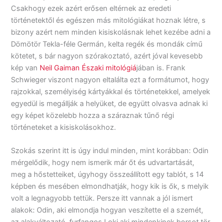
Csakhogy ezek azért erősen eltérnek az eredeti
történetektől és egészen más mitológiákat hoznak létre, s
bizony azért nem minden kisiskolásnak lehet kezébe adni a
Dömötör Tekla-féle Germán, kelta regék és mondák című
kötetet, s bár nagyon szórakoztató, azért jóval kevesebb
kép van
Neil Gaiman Északi mitológiá
jában is. Frank
Schwieger viszont nagyon eltalálta ezt a formátumot, hogy
rajzokkal, személyiség kártyákkal és történetekkel, amelyek
egyedül is megállják a helyüket, de együtt olvasva adnak ki
egy képet közelebb hozza a száraznak tűnő régi
történeteket a kisiskolásokhoz.
Szokás szerint itt is úgy indul minden, mint korábban: Odin
mérgelődik, hogy nem ismerik már őt és udvartartását,
meg a hőstetteiket, úgyhogy összeállított egy tablót, s 14
képben és mesében elmondhatják, hogy kik is ők, s melyik
volt a legnagyobb tettük. Persze itt vannak a jól ismert
alakok: Odin, aki elmondja hogyan veszítette el a szemét,