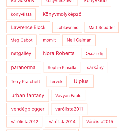
karácsony
könyvklub
könyvfesztivál
Könyvmolyképző
könyvlista
Lawrence Block
Loblowrimo
Matt Scudder
Meg Cabot
momlit
Neil Gaiman
netgalley
Nora Roberts
Oscar díj
paranormal
sárkány
Sophie Kinsella
Ulpius
Terry Pratchett
tervek
urban fantasy
Vavyan Fable
vendégblogger
várólista2011
várólista2012
várólista2014
Várólista2015