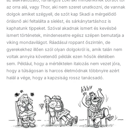
az alakváltozató, furfangos Loki aki mindenkinek borsot tör
az orra alá, vagy Thor, aki nem szeret unatkozni, de vannak
dolgok amiket szégyell, de szót kap Skadi a mérgelődő
óriásnő aki feltalálta a síelést, és sárkánytartáshoz is
kaphatunk tippeket. Szóval akadnak ismert és kevésbé
ismert történetek, mindenesetre egész szépen bemutatja a
viking mondavilágot. Ráadásul roppant őszintén, de
gyerekekhez illően szól olyan dolgokról is, amik talán nem
voltak annyira követendő példák ezen hősök életében
sem. Például, hogy a mértéktelen italozás nem vezet jóra,
hogy a túlságosan is harcos életmódnak többnyire azért
halál a vége, hogy a kapzsiság rossz tanácsadó.