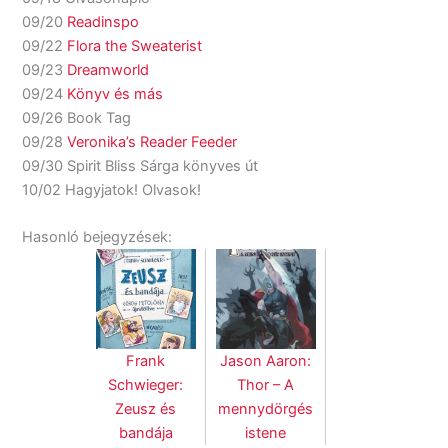
09/20
Readinspo
09/22
Flora the Sweaterist
09/23
Dreamworld
09/24
Könyv és más
09/26 Book Tag
09/28
Veronika’s Reader Feeder
09/30 Spirit Bliss Sárga könyves út
10/02 Hagyjatok! Olvasok!
Hasonló bejegyzések:
Frank
Jason Aaron:
Schwieger:
Thor – ​A
Zeusz és
mennydörgés
bandája
istene