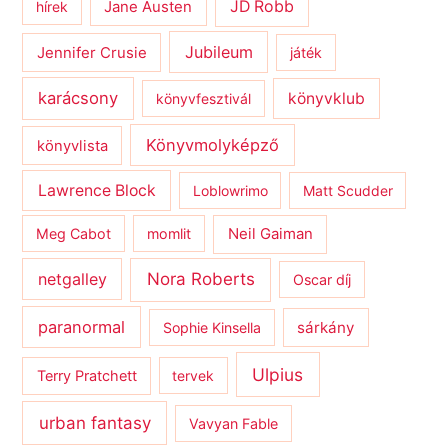
JD Robb
hírek
Jane Austen
Jubileum
Jennifer Crusie
játék
karácsony
könyvklub
könyvfesztivál
Könyvmolyképző
könyvlista
Lawrence Block
Loblowrimo
Matt Scudder
Meg Cabot
momlit
Neil Gaiman
netgalley
Nora Roberts
Oscar díj
paranormal
sárkány
Sophie Kinsella
Ulpius
Terry Pratchett
tervek
urban fantasy
Vavyan Fable