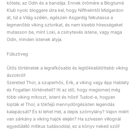
kötete, az Odin és a bandája. Ennek örömére a Blogturné
Klub nyolc bloggere útra kel, hogy Niflheimtől Midgardon
át, túl a Világ szélén, egészen Asgardig felkutassa a
legmenőbb viking sztorikat, és nem kisebb hírességeket
mutasson be, mint Loki, a csínytevés istene, vagy maga
Odin, minden istenek atyja.
Fülszöveg
Ütős történetek a legrafkósabb és legtökkelütöttebb viking
ászokról!
Szereted Thor, a szuperhős, Erik, a viking vagy épp Hablaty
és Fogatlan történeteit? Itt az idő, hogy megismerj még
több viking mítoszt, istent és hőst! Tudod-e, hogyan
lopták el Thor, a tökfejű mennydörgésisten legendás
kalapácsát? És ki lehet Hel, a depis szörnylány? Vajon miért
van sárkány a viking hajók elején? Ha szívesen villognál
egyedülálló mitikus tudásoddal, ez a könyv neked szól!