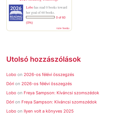
Lobo
has read 0 books toward
her goal of 60 books.
0 of 60
(0%)
view books
Utolsó hozzászólások
Lobo
on
2026-os félévi összegzés
Dóri
on
2026-os félévi összegzés
Lobo
on
Freya Sampson: Kíváncsi szomszédok
Dóri
on
Freya Sampson: Kíváncsi szomszédok
Lobo
on
Ilyen volt a könyves 2025