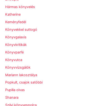
Hármas könyvelés
Katherine
Keményfedél
Könyvekkel suttogó
Könyvgalaxis
Könyvkritikák
Könyvparfé
Könyvutca
Könyvvizsgálók
Mariann lakosztálya
Popkult, csajok satöbbi
Pupilla olvas
Shanara
Szilvi könyvespolca