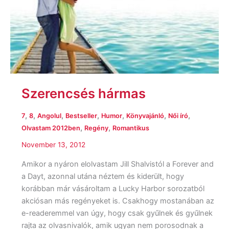
Szerencsés hármas
,
,
,
,
,
,
,
7
8
Angolul
Bestseller
Humor
Könyvajánló
Női író
,
,
Olvastam 2012ben
Regény
Romantikus
November 13, 2012
Amikor a nyáron elolvastam Jill Shalvistól a Forever and
a Dayt, azonnal utána néztem és kiderült, hogy
korábban már vásároltam a Lucky Harbor sorozatból
akciósan más regényeket is. Csakhogy mostanában az
e-readeremmel van úgy, hogy csak gyűlnek és gyűlnek
rajta az olvasnivalók, amik ugyan nem porosodnak a