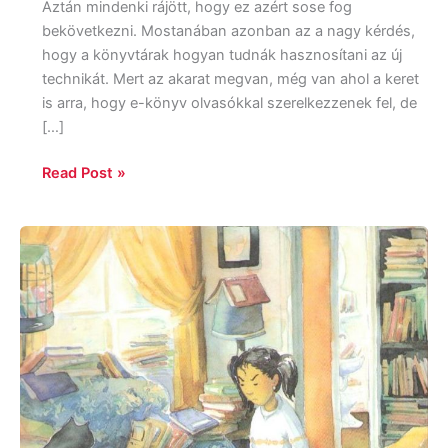
Aztán mindenki rájött, hogy ez azért sose fog
bekövetkezni. Mostanában azonban az a nagy kérdés,
hogy a könyvtárak hogyan tudnák hasznosítani az új
technikát. Mert az akarat megvan, még van ahol a keret
is arra, hogy e-könyv olvasókkal szerelkezzenek fel, de
[…]
Read Post »
Manjusha
Pawagi
–
Leanne
Franson:
A
lány,
aki
utálta