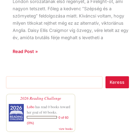
London sorozatának első regényét, a Firelight-ot, ami
nagyon tetszett. Főleg a kedvenc “Szépség és a
szörnyeteg” feldolgozása miatt. Kíváncsi voltam, hogy
milyen titkokat rejthet még ez az alternatív, viktoriánus
Anglia. Daisy Ellis Craigmor víg özvegy, vére letelt az egy
év, amióta brutális férje meghalt s levetheti a
Read Post »
Keress
2026 Reading Challenge
Lobo
has read 0 books toward
her goal of 60 books.
0 of 60
(0%)
view books