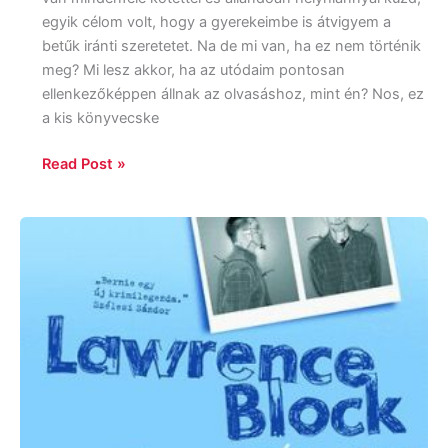
egyik célom volt, hogy a gyerekeimbe is átvigyem a
betűk iránti szeretetet. Na de mi van, ha ez nem történik
meg? Mi lesz akkor, ha az utódaim pontosan
ellenkezőképpen állnak az olvasáshoz, mint én? Nos, ez
a kis könyvecske
Read Post »
Lawrence
Block:
A
betörő,
aki
portyára
indult