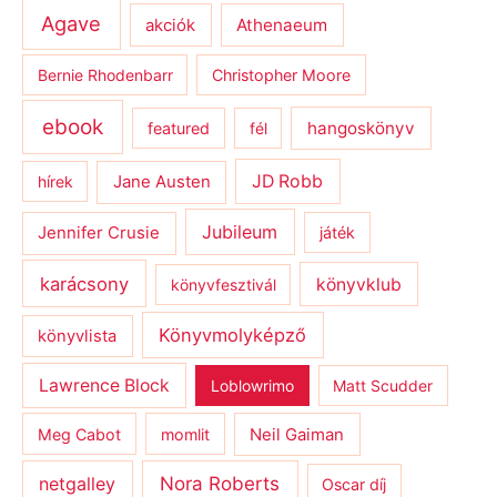
Agave
Athenaeum
akciók
Bernie Rhodenbarr
Christopher Moore
ebook
hangoskönyv
featured
fél
JD Robb
hírek
Jane Austen
Jubileum
Jennifer Crusie
játék
karácsony
könyvklub
könyvfesztivál
Könyvmolyképző
könyvlista
Lawrence Block
Loblowrimo
Matt Scudder
Meg Cabot
momlit
Neil Gaiman
netgalley
Nora Roberts
Oscar díj