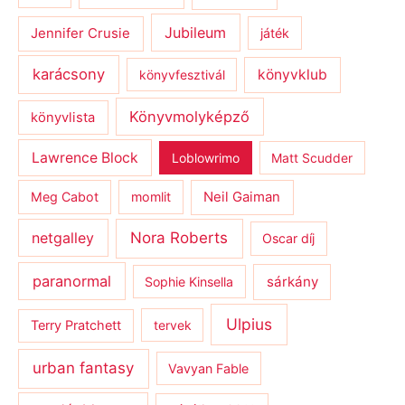
Jubileum
Jennifer Crusie
játék
karácsony
könyvklub
könyvfesztivál
Könyvmolyképző
könyvlista
Lawrence Block
Loblowrimo
Matt Scudder
Meg Cabot
momlit
Neil Gaiman
netgalley
Nora Roberts
Oscar díj
paranormal
sárkány
Sophie Kinsella
Ulpius
Terry Pratchett
tervek
urban fantasy
Vavyan Fable