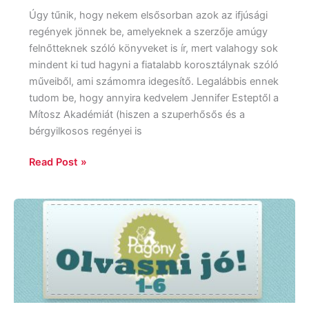
Úgy tűnik, hogy nekem elsősorban azok az ifjúsági
regények jönnek be, amelyeknek a szerzője amúgy
felnőtteknek szóló könyveket is ír, mert valahogy sok
mindent ki tud hagyni a fiatalabb korosztálynak szóló
műveiből, ami számomra idegesítő. Legalábbis ennek
tudom be, hogy annyira kedvelem Jennifer Esteptől a
Mítosz Akadémiát (hiszen a szuperhősős és a
bérgyilkosos regényei is
Read Post »
Segítség
gyerekkönyvekhez