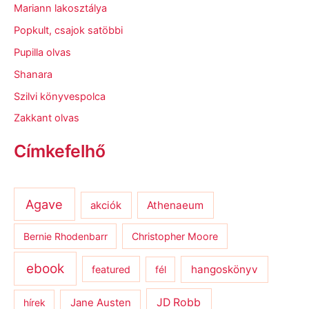
Mariann lakosztálya
Popkult, csajok satöbbi
Pupilla olvas
Shanara
Szilvi könyvespolca
Zakkant olvas
Címkefelhő
Agave
Athenaeum
akciók
Bernie Rhodenbarr
Christopher Moore
ebook
hangoskönyv
featured
fél
JD Robb
hírek
Jane Austen