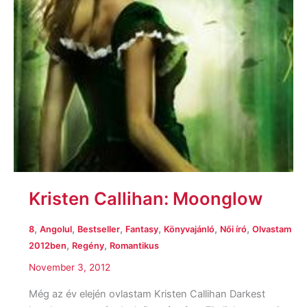
Kristen Callihan: Moonglow
,
,
,
,
,
,
8
Angolul
Bestseller
Fantasy
Könyvajánló
Női író
Olvastam
,
,
2012ben
Regény
Romantikus
November 3, 2012
Még az év elején ovlastam Kristen Callihan Darkest