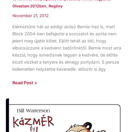
,
Olvastam 2012ben
Regény
November 21, 2012
Elérkeztünk hát az eddigi utolsó Bernie-hez is, mert
Block 2004-ben befejezte a sorozatot és azóta nem
jelent meg újabb kötet. Eljött tehát az idő, hogy
elbúcsúzzunk a kedvenc betörőnktől. Bernie most arra
készül, hogy ismerősnek tegyen a kedvére, de előtte
kicsit viszket a tenyere és elmegy portyázni. S persze
kellemetlen helyzetbe keveredik: először is ágy
Read Post »
Ajánlatok