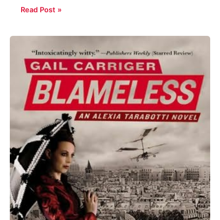
Read Post »
Gail
Carriger:
Blameless