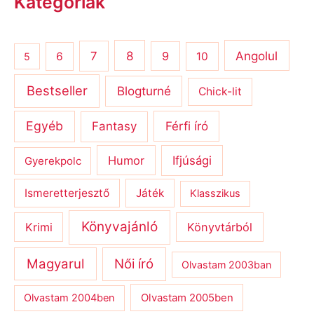
Kategóriák
8
Angolul
7
9
6
10
5
Bestseller
Blogturné
Chick-lit
Egyéb
Férfi író
Fantasy
Humor
Ifjúsági
Gyerekpolc
Ismeretterjesztő
Játék
Klasszikus
Könyvajánló
Krimi
Könyvtárból
Magyarul
Női író
Olvastam 2003ban
Olvastam 2004ben
Olvastam 2005ben