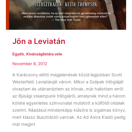
Jön a Leviatán
,
Egyéb
Kívánságlistára vele
November 8, 2012
A Karácsony előtti megjelenések közül legjobban Scott
Westerfeld: Leviatánját várom. Mikor a Szépek trilógiáját
olvastam és utánanéztem az írónak, már hallottam erről
az ifjúsági steampunk trilógiáról, amelynek mind a három
kötete egyenletes színvonalat mutatott a külföldi oldalak
szerint. Ráadásul mindenképp külsőre is izgalmas könyv,
mert klassz illusztrációi vannak. Az Ad Astra Kiadó pedig
már megint