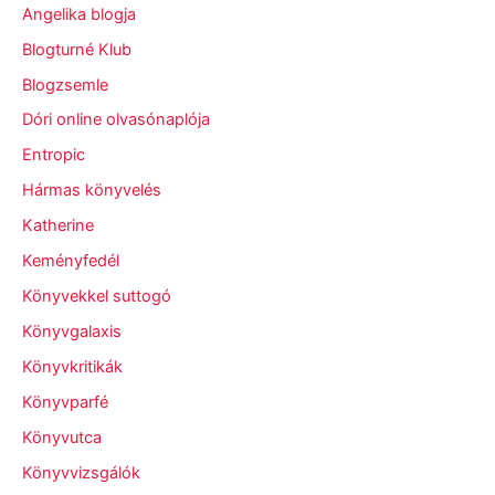
Angelika blogja
Blogturné Klub
Blogzsemle
Dóri online olvasónaplója
Entropic
Hármas könyvelés
Katherine
Keményfedél
Könyvekkel suttogó
Könyvgalaxis
Könyvkritikák
Könyvparfé
Könyvutca
Könyvvizsgálók