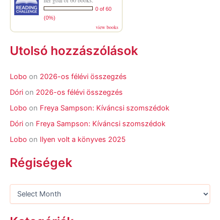
her goal of 60 books.
0 of 60
(0%)
view books
Utolsó hozzászólások
Lobo
on
2026-os félévi összegzés
Dóri
on
2026-os félévi összegzés
Lobo
on
Freya Sampson: Kíváncsi szomszédok
Dóri
on
Freya Sampson: Kíváncsi szomszédok
Lobo
on
Ilyen volt a könyves 2025
Régiségek