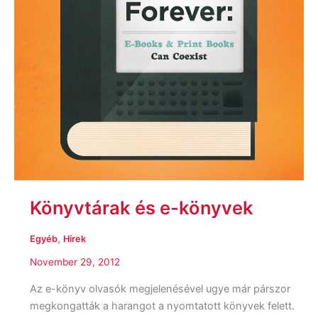
Könyvtárak és e-könyvek
,
Egyéb
Hírek
November 29, 2012
Az e-könyv olvasók megjelenésével ugye már párszor
megkongatták a harangot a nyomtatott könyvek felett.