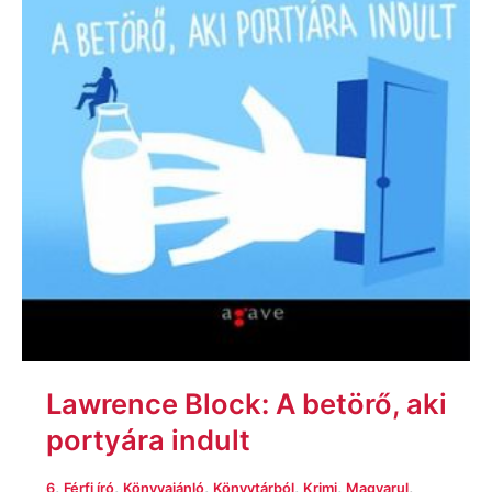
Lawrence Block: A betörő, aki
portyára indult
,
,
,
,
,
,
6
Férfi író
Könyvajánló
Könyvtárból
Krimi
Magyarul