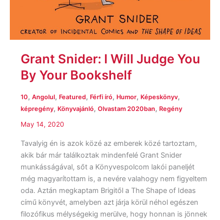
Grant Snider: I Will Judge You
By Your Bookshelf
,
,
,
,
,
,
10
Angolul
Featured
Férfi író
Humor
Képeskönyv
,
,
,
képregény
Könyvajánló
Olvastam 2020ban
Regény
May 14, 2020
Tavalyig én is azok közé az emberek közé tartoztam,
akik bár már találkoztak mindenfelé Grant Snider
munkásságával, sőt a Könyvespolcom lakói paneljét
még magyarítottam is, a nevére valahogy nem figyeltem
oda. Aztán megkaptam Brigitől a The Shape of Ideas
című könyvét, amelyben azt járja körül néhol egészen
filozófikus mélységekig merülve, hogy honnan is jönnek