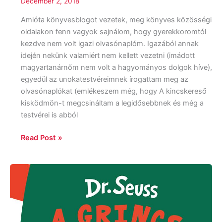
December 2, 2018
Amióta könyvesblogot vezetek, meg könyves közösségi
oldalakon fenn vagyok sajnálom, hogy gyerekkoromtól
kezdve nem volt igazi olvasónaplóm. Igazából annak
idején nekünk valamiért nem kellett vezetni (imádott
magyartanárnőm nem volt a hagyományos dolgok híve),
egyedül az unokatestvéreimnek írogattam meg az
olvasónaplókat (emlékeszem még, hogy A kincskereső
kisködmön-t megcsináltam a legidősebbnek és még a
testvérei is abból
Read Post »
Dr.
Seuss:
A
Grincs