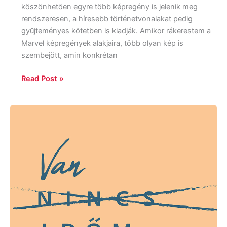
köszönhetően egyre több képregény is jelenik meg
rendszeresen, a híresebb történetvonalakat pedig
gyűjteményes kötetben is kiadják. Amikor rákerestem a
Marvel képregények alakjaira, több olyan kép is
szembejött, amin konkrétan
Read Post »
Szabados
Ágnes:
Van
időm
olvasni
–
Olvasónapló