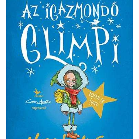
Haig:
Az
igazmondó
Glimpi