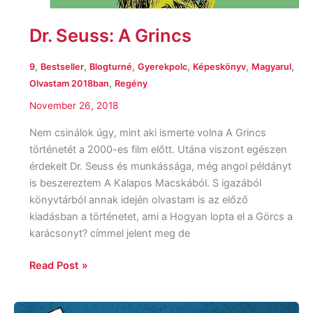
Dr. Seuss: A Grincs
,
,
,
,
,
,
9
Bestseller
Blogturné
Gyerekpolc
Képeskönyv
Magyarul
,
Olvastam 2018ban
Regény
November 26, 2018
Nem csinálok úgy, mint aki ismerte volna A Grincs
történetét a 2000-es film előtt. Utána viszont egészen
érdekelt Dr. Seuss és munkássága, még angol példányt
is beszereztem A Kalapos Macskából. S igazából
könyvtárból annak idején olvastam is az előző
kiadásban a történetet, ami a Hogyan ​lopta el a Görcs a
karácsonyt? címmel jelent meg de
Read Post »
Frank