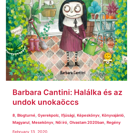
Barbara Cantini: Halálka és az
undok unokaöccs
,
,
,
,
,
,
8
Blogturné
Gyerekpolc
Ifjúsági
Képeskönyv
Könyvajánló
,
,
,
,
Magyarul
Mesekönyv
Női író
Olvastam 2020ban
Regény
February 13, 2020