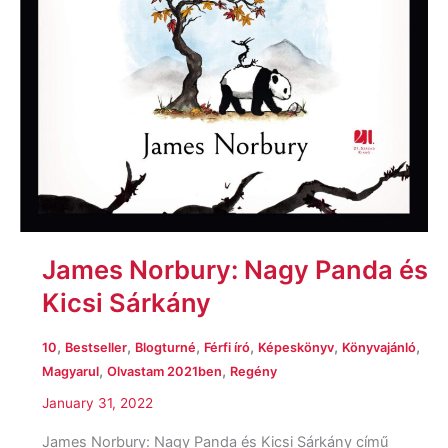
James Norbury: Nagy ​Panda és
Kicsi Sárkány
,
,
,
,
,
,
10
Bestseller
Blogturné
Férfi író
Képeskönyv
Könyvajánló
,
,
Magyarul
Olvastam 2021ben
Regény
January 31, 2022
James Norbury: Nagy Panda és Kicsi Sárkány című