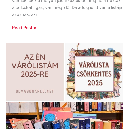
vannak, akik a molyon jelentkeztek de még nem hozták
a polcukat. Igaz, van még idő. De addig is itt van a listája
azoknak, aki
Read Post »
Várólistám
2025-
re