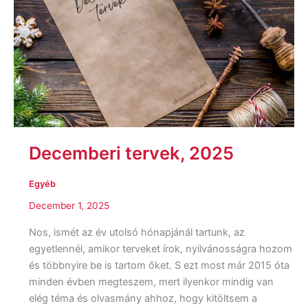
Decemberi tervek, 2025
Egyéb
December 1, 2025
Nos, ismét az év utolsó hónapjánál tartunk, az
egyetlennél, amikor terveket írok, nyilvánosságra hozom
és többnyire be is tartom őket. S ezt most már 2015 óta
minden évben megteszem, mert ilyenkor mindig van
elég téma és olvasmány ahhoz, hogy kitöltsem a