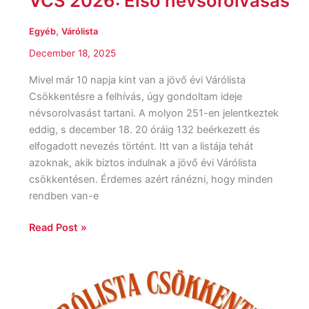
VCS 2026: Első névsorolvasás
,
Egyéb
Várólista
December 18, 2025
Mivel már 10 napja kint van a jövő évi Várólista
Csökkentésre a felhívás, úgy gondoltam ideje
névsorolvasást tartani. A molyon 251-en jelentkeztek
eddig, s december 18. 20 óráig 132 beérkezett és
elfogadott nevezés történt. Itt van a listája tehát
azoknak, akik biztos indulnak a jövő évi Várólista
csökkentésen. Érdemes azért ránézni, hogy minden
rendben van-e
Read Post »
Várólista
csökkentés
2026