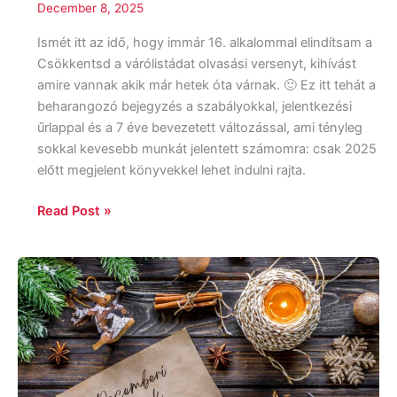
December 8, 2025
Ismét itt az idő, hogy immár 16. alkalommal elindítsam a
Csökkentsd a várólistádat olvasási versenyt, kihívást
amire vannak akik már hetek óta várnak. 🙂 Ez itt tehát a
beharangozó bejegyzés a szabályokkal, jelentkezési
űrlappal és a 7 éve bevezetett változással, ami tényleg
sokkal kevesebb munkát jelentett számomra: csak 2025
előtt megjelent könyvekkel lehet indulni rajta.
Read Post »
Decemberi
tervek,
2025