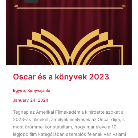
Oscar és a könyvek 2023
,
Egyéb
Könyvajánló
January 24, 2024
Tegnap az Amerikai Filmakadémia kihirdette azokat a
2023-as filmeket, amelyek esélyesek az Oscar díjra, s
most örömmel konstatáltam, hogy már eleve a 10
legjobb film kategórában szereplők felének van valami