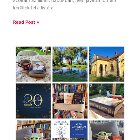
szóltam az elmúlt napokban, nem javított, ő nem
kerültek fel a listára.
Read Post »
2023
az
Olvasónaplón