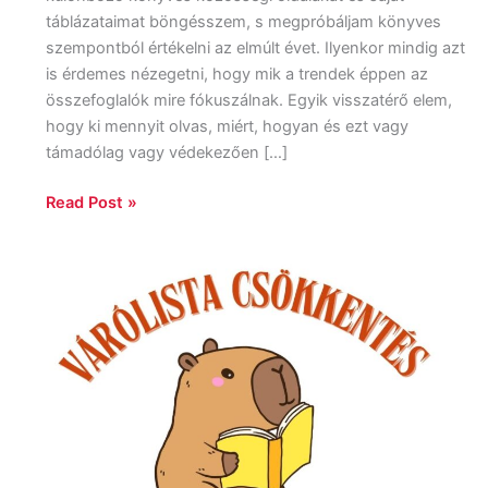
táblázataimat böngésszem, s megpróbáljam könyves
szempontból értékelni az elmúlt évet. Ilyenkor mindig azt
is érdemes nézegetni, hogy mik a trendek éppen az
összefoglalók mire fókuszálnak. Egyik visszatérő elem,
hogy ki mennyit olvas, miért, hogyan és ezt vagy
támadólag vagy védekezően […]
Read Post »
Várólista
csökkentés
2026:
Start!