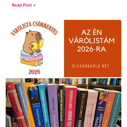
Read Post »
Várólistám
2026-
ra