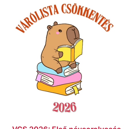
VCS
2026:
Első
névsorolvasás