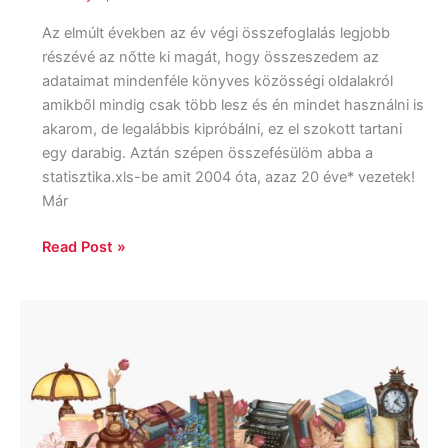
Az elmúlt években az év végi összefoglalás legjobb
részévé az nőtte ki magát, hogy összeszedem az
adataimat mindenféle könyves közösségi oldalakról
amikből mindig csak több lesz és én mindet használni is
akarom, de legalábbis kipróbálni, ez el szokott tartani
egy darabig. Aztán szépen összefésülöm abba a
statisztika.xls-be amit 2004 óta, azaz 20 éve* vezetek!
Már
Read Post »
Várólista
csökkentés
2025:
Start!