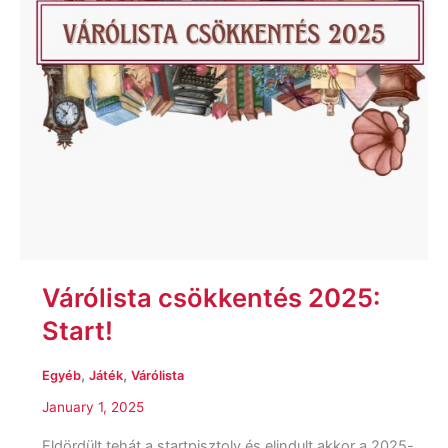
Várólista csökkentés 2025:
Start!
,
,
Egyéb
Játék
Várólista
January 1, 2025
Eldördült tehát a startpisztoly és elindult akkor a 2025-