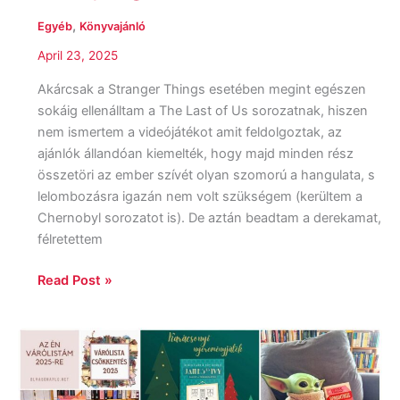
,
Egyéb
Könyvajánló
April 23, 2025
Akárcsak a Stranger Things esetében megint egészen
sokáig ellenálltam a The Last of Us sorozatnak, hiszen
nem ismertem a videójátékot amit feldolgoztak, az
ajánlók állandóan kiemelték, hogy majd minden rész
összetöri az ember szívét olyan szomorú a hangulata, s
lelombozásra igazán nem volt szükségem (kerültem a
Chernobyl sorozatot is). De aztán beadtam a derekamat,
félretettem
Read Post »
2024
és
az