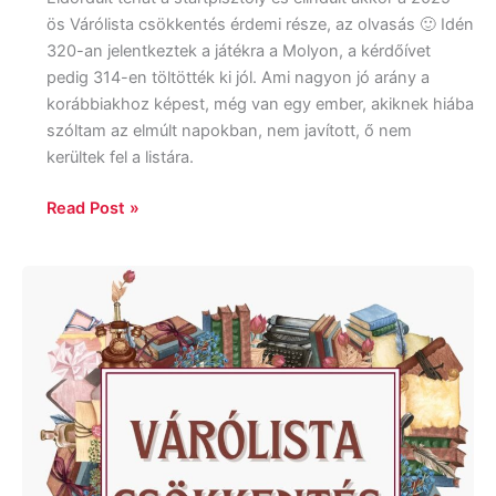
ös Várólista csökkentés érdemi része, az olvasás 🙂 Idén
320-an jelentkeztek a játékra a Molyon, a kérdőívet
pedig 314-en töltötték ki jól. Ami nagyon jó arány a
korábbiakhoz képest, még van egy ember, akiknek hiába
szóltam az elmúlt napokban, nem javított, ő nem
kerültek fel a listára.
Read Post »
VCS
2025:
Első
névsorolvasás