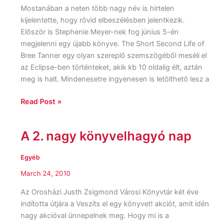
Mostanában a neten több nagy név is hirtelen
kijelentette, hogy rövid elbeszélésben jelentkezik.
Először is Stephenie Meyer-nek fog június 5-én
megjelenni egy újabb könyve. The Short Second Life of
Bree Tanner egy olyan szereplő szemszögéből meséli el
az Eclipse-ben történteket, akik kb 10 oldalig élt, aztán
meg is halt. Mindenesetre ingyenesen is letölthető lesz a
Read Post »
A 2. nagy könyvelhagyó nap
A
2.
nagy
Egyéb
könyvelhagyó
March 24, 2010
nap
Az Orosházi Justh Zsigmond Városi Könyvtár két éve
indította útjára a Veszíts el egy könyvet! akciót, amit idén
nagy akcióval ünnepelnek meg. Hogy mi is a