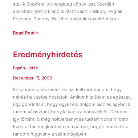
stb. A Bookline-on rengeteg könyv lesz Szerdán
akcióban mert 3 kiadó is részt vesz: Helikon, Hvg és
Pozsonyi Pagony. Be lehet vásárolni gyerkőcöknek
Read Post »
Eredményhirdetés
Eredményhirdetés
,
Egyéb
Játék
December 15, 2009
Köszönöm a részvételt és azt kell mondanom, hogy
nehéz helyzetbe hoztatok. Amikor kitaláltam az egészet,
úgy gondoltam, hogy egyszerű dolgom lesz és egyből ki
tudom választani, hogy ki kapja a könyvjelzőt. De nem
így történt. S még holtversenyt se tudtam volna hirdetni.
Ezért aztán megkérdeztem a párom, hogy is működik a
random függvény a számológépén.