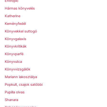
Entropic
Hármas könyvelés
Katherine
Keményfedél
Könyvekkel suttogó
Könyvgalaxis
Könyvkritikák
Könyvparfé
Könyvutca
Könyvvizsgálók
Mariann lakosztálya
Popkult, csajok satöbbi
Pupilla olvas
Shanara