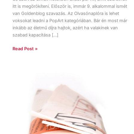
itt is megörökíteni. Először is, immár 9. alkalommal ismét
van Goldenblog szavazás. Az Olvasónaplóra is lehet
voksokat leadni a PopArt kategóriában. Bár én most már
inkább az életmű díjra hajtok, azért ha valakinek van
szabad kapacitása […]
Read Post »
Szabad
a
rajz