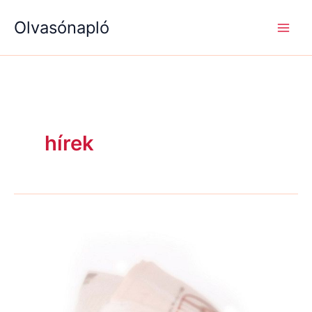
S
R
R
Skip
e
é
é
Olvasónapló
to
a
g
g
content
r
i
i
c
s
s
h
é
é
g
g
e
e
k
k
hírek
Hírcsokor