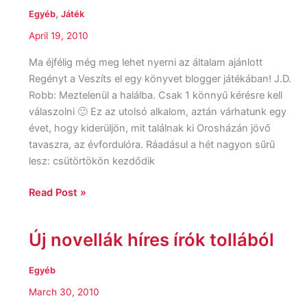
,
Egyéb
Játék
April 19, 2010
Ma éjfélig még meg lehet nyerni az általam ajánlott
Regényt a Veszíts el egy könyvet blogger játékában! J.D.
Robb: Meztelenül a halálba. Csak 1 könnyű kérésre kell
válaszolni 🙂 Ez az utolsó alkalom, aztán várhatunk egy
évet, hogy kiderüljön, mit találnak ki Orosházán jövő
tavaszra, az évfordulóra. Ráadásul a hét nagyon sűrű
lesz: csütörtökön kezdődik
Read Post »
Új novellák híres írók tollából
Új
novellák
híres
Egyéb
írók
March 30, 2010
tollából