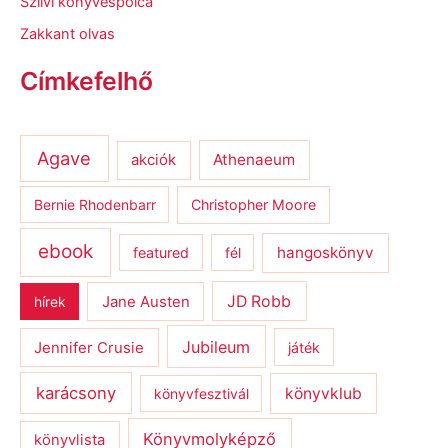
Szilvi könyvespolca
Zakkant olvas
Címkefelhő
Agave
Athenaeum
akciók
Bernie Rhodenbarr
Christopher Moore
ebook
hangoskönyv
featured
fél
JD Robb
hírek
Jane Austen
Jubileum
Jennifer Crusie
játék
karácsony
könyvklub
könyvfesztivál
Könyvmolyképző
könyvlista