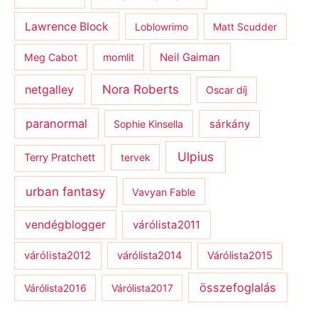
Lawrence Block
Loblowrimo
Matt Scudder
Meg Cabot
momlit
Neil Gaiman
netgalley
Nora Roberts
Oscar díj
paranormal
sárkány
Sophie Kinsella
Ulpius
Terry Pratchett
tervek
urban fantasy
Vavyan Fable
vendégblogger
várólista2011
várólista2012
várólista2014
Várólista2015
összefoglalás
Várólista2016
Várólista2017