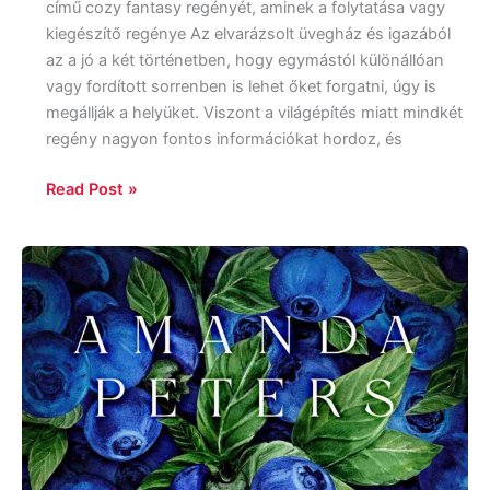
című cozy fantasy regényét, aminek a folytatása vagy
kiegészítő regénye Az elvarázsolt üvegház és igazából
az a jó a két történetben, hogy egymástól különállóan
vagy fordított sorrenben is lehet őket forgatni, úgy is
megállják a helyüket. Viszont a világépítés miatt mindkét
regény nagyon fontos információkat hordoz, és
Read Post »
Amanda
Peters:
Áfonyaszedők