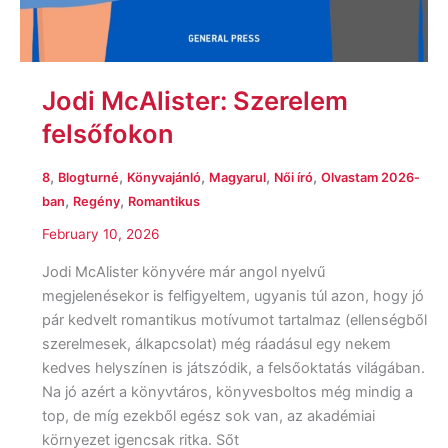
Jodi McAlister: Szerelem ​
felsőfokon
,
,
,
,
,
8
Blogturné
Könyvajánló
Magyarul
Női író
Olvastam 2026-
,
,
ban
Regény
Romantikus
February 10, 2026
Jodi McAlister könyvére már angol nyelvű
megjelenésekor is felfigyeltem, ugyanis túl azon, hogy jó
pár kedvelt romantikus motívumot tartalmaz (ellenségből
szerelmesek, álkapcsolat) még ráadásul egy nekem
kedves helyszínen is játszódik, a felsőoktatás világában.
Na jó azért a könyvtáros, könyvesboltos még mindig a
top, de míg ezekből egész sok van, az akadémiai
környezet igencsak ritka. Sőt