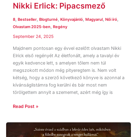
Nikki Erlick: Pipacsmező
,
,
,
,
,
,
8
Bestseller
Blogturné
Könyvajánló
Magyarul
Női író
,
Olvastam 2025-ben
Regény
September 24, 2025
Majdnem pontosan egy évvel ezelőtt olvastam Nikki
Elrick első regényét Az életfonált, amely a tavalyi év
egyik kedvence lett, s amelyen tőlem nem túl
megszokott módon még pityeregtem is. Nem volt
kétség, hogy a szerző következő könyve is azonnal a
kívánságlistámra fog kerülni és bár most nem
törölgettem annyit a szememet, azért még így is
Read Post »
Sarah
Beth