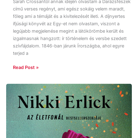
Sarah Crossantól annak idején olvastam a Darázsfészek
című verses regényt, ami egész sokáig velem maradt,
főleg ami a témáját és a kivitelezését illeti. A díjnyertes
ifjúsági könyvét az Egy-et nem olvastam, viszont a
legújabb megjelenése megint a látókörömbe került és
izgalmasnak hangzott: ír történelem és versbe szedett
szívfájdalom. 1846-ban járunk Írországba, ahol egyre
terjed a
Read Post »
Nikki
Erlick:
Pipacsmező