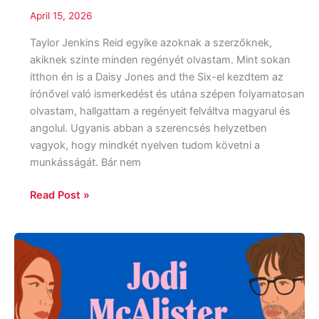
April 15, 2026
Taylor Jenkins Reid egyike azoknak a szerzőknek,
akiknek szinte minden regényét olvastam. Mint sokan
itthon én is a Daisy Jones and the Six-el kezdtem az
írónővel való ismerkedést és utána szépen folyamatosan
olvastam, hallgattam a regényeit felváltva magyarul és
angolul. Ugyanis abban a szerencsés helyzetben
vagyok, hogy mindkét nyelven tudom követni a
munkásságát. Bár nem
Read Post »
Jodi
McAlister:
Szerelem
felsőfokon