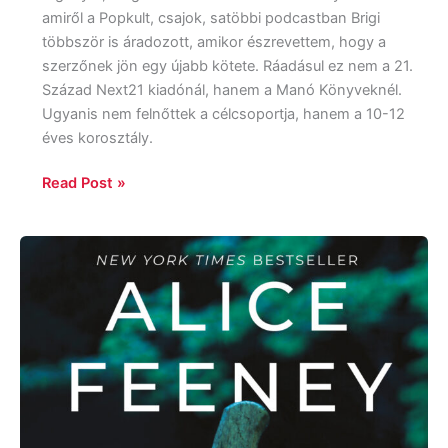
amiről a Popkult, csajok, satöbbi podcastban Brigi
többször is áradozott, amikor észrevettem, hogy a
szerzőnek jön egy újabb kötete. Ráadásul ez nem a 21.
Század Next21 kiadónál, hanem a Manó Könyveknél.
Ugyanis nem felnőttek a célcsoportja, hanem a 10-12
éves korosztály.
Read Post »
Alice
Feeney:
Higgy
nekem