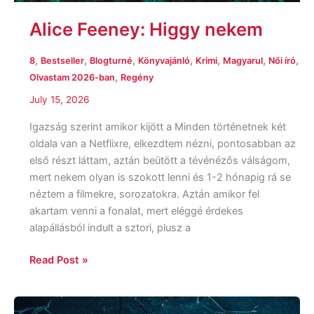
Alice Feeney: Higgy nekem
,
,
,
,
,
,
,
8
Bestseller
Blogturné
Könyvajánló
Krimi
Magyarul
Női író
,
Olvastam 2026-ban
Regény
July 15, 2026
Igazság szerint amikor kijött a Minden történetnek két
oldala van a Netflixre, elkezdtem nézni, pontosabban az
első részt láttam, aztán beütött a tévénézős válságom,
mert nekem olyan is szokott lenni és 1-2 hónapig rá se
néztem a filmekre, sorozatokra. Aztán amikor fel
akartam venni a fonalat, mert eléggé érdekes
alapállásból indult a sztori, plusz a
Read Post »
Sarah