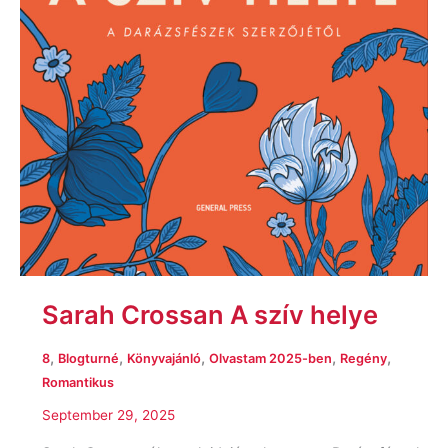
Sarah Crossan A szív helye
,
,
,
,
,
8
Blogturné
Könyvajánló
Olvastam 2025-ben
Regény
Romantikus
September 29, 2025