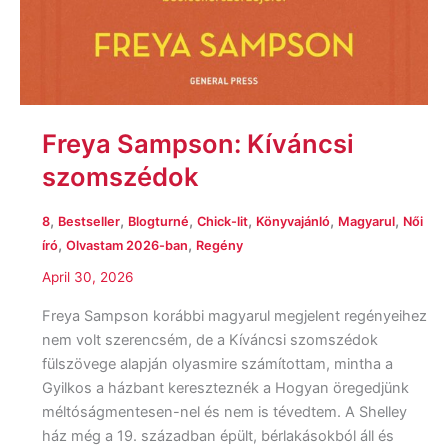
Freya Sampson: Kíváncsi
szomszédok
,
,
,
,
,
,
8
Bestseller
Blogturné
Chick-lit
Könyvajánló
Magyarul
Női
,
,
író
Olvastam 2026-ban
Regény
April 30, 2026
Freya Sampson korábbi magyarul megjelent regényeihez
nem volt szerencsém, de a Kíváncsi szomszédok
fülszövege alapján olyasmire számítottam, mintha a
Gyilkos a házbant kereszteznék a Hogyan öregedjünk
méltóságmentesen-nel és nem is tévedtem. A Shelley
ház még a 19. században épült, bérlakásokból áll és