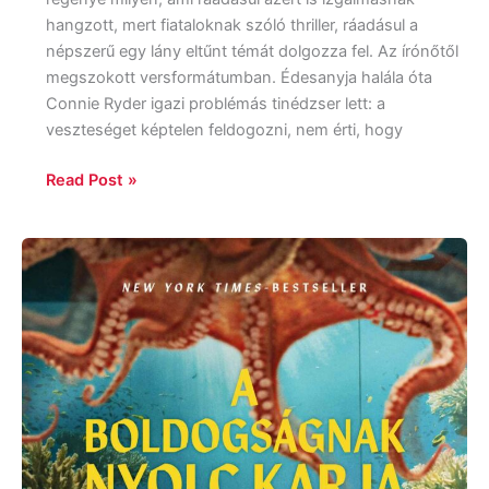
hangzott, mert fiataloknak szóló thriller, ráadásul a
népszerű egy lány eltűnt témát dolgozza fel. Az írónőtől
megszokott versformátumban. Édesanyja halála óta
Connie Ryder igazi problémás tinédzser lett: a
veszteséget képtelen feldogozni, nem érti, hogy
Read Post »
Shelby
Van
Pelt:
A
boldogságnak
nyolc
karja
van