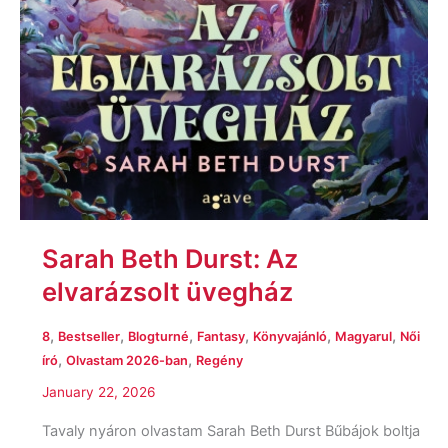
Sarah Beth Durst: Az
elvarázsolt üvegház
,
,
,
,
,
,
8
Bestseller
Blogturné
Fantasy
Könyvajánló
Magyarul
Női
,
,
író
Olvastam 2026-ban
Regény
January 22, 2026
Tavaly nyáron olvastam Sarah Beth Durst Bűbájok boltja