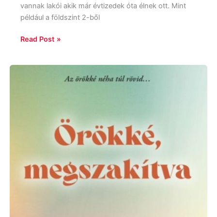
vannak lakói akik már évtizedek óta élnek ott. Mint
például a földszint 2-ből
Read Post »
Taylor
Jenkins
Reid:
Örökké,
megszakítva