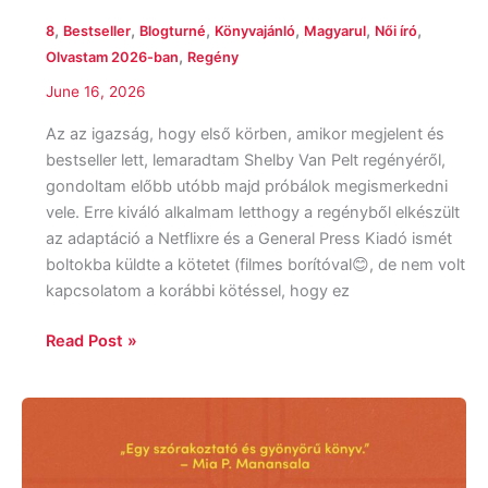
,
,
,
,
,
,
8
Bestseller
Blogturné
Könyvajánló
Magyarul
Női író
,
Olvastam 2026-ban
Regény
June 16, 2026
Az az igazság, hogy első körben, amikor megjelent és
bestseller lett, lemaradtam Shelby Van Pelt regényéről,
gondoltam előbb utóbb majd próbálok megismerkedni
vele. Erre kiváló alkalmam letthogy a regényből elkészült
az adaptáció a Netflixre és a General Press Kiadó ismét
boltokba küldte a kötetet (filmes borítóval😊, de nem volt
kapcsolatom a korábbi kötéssel, hogy ez
Read Post »
Freya
Sampson:
Kíváncsi