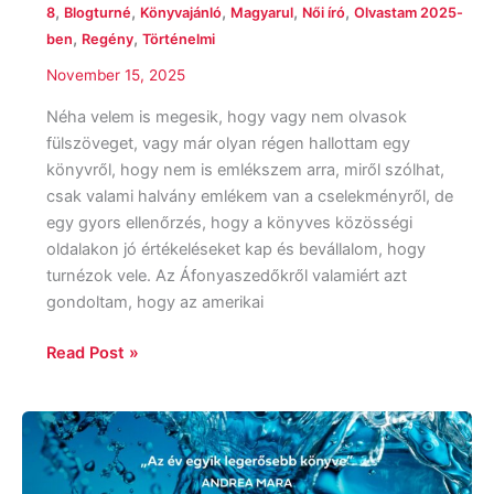
,
,
,
,
,
8
Blogturné
Könyvajánló
Magyarul
Női író
Olvastam 2025-
,
,
ben
Regény
Történelmi
November 15, 2025
Néha velem is megesik, hogy vagy nem olvasok
fülszöveget, vagy már olyan régen hallottam egy
könyvről, hogy nem is emlékszem arra, miről szólhat,
csak valami halvány emlékem van a cselekményről, de
egy gyors ellenőrzés, hogy a könyves közösségi
oldalakon jó értékeléseket kap és bevállalom, hogy
turnézok vele. Az Áfonyaszedőkről valamiért azt
gondoltam, hogy az amerikai
Read Post »
Lucy
Clarke:
A