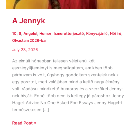
A Jennyk
,
,
,
,
,
,
,
10
8
Angolul
Humor
Ismeretterjesztő
Könyvajánló
Női író
Olvastam 2026-ban
July 23, 2026
Az elmúlt hónapban teljesen véletlenül két
esszégyűjteményt is meghallgattam, amikben több
párhuzam is volt, úgyhogy gondoltam szentelek nekik
egy posztot, mert valójában mind a kettő nagy élmény
volt, ráadásul mindkettő humoros és a szerzőket Jenny-
nek hívják. Ennél több nem is kell egy jó pároshoz Jenny
Hagel: Advice No One Asked For: Essays Jenny Hagel-t
természetesen […]
Read Post »