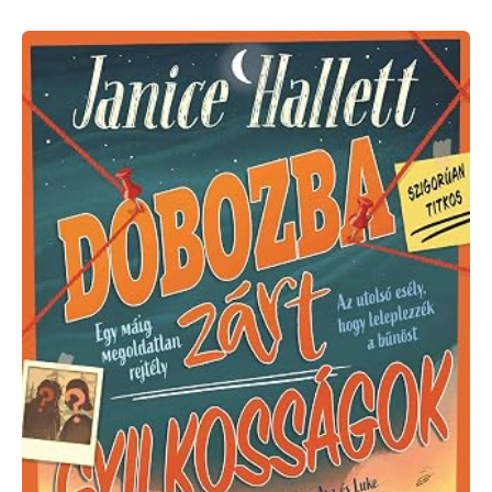
Janice
Hallett
Dobozba
zárt
gyilkosságok