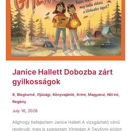
Janice Hallett Dobozba zárt
gyilkosságok
,
,
,
,
,
,
,
8
Blogturné
Ifjúsági
Könyvajánló
Krimi
Magyarul
Női író
Regény
July 16, 2026
Alighogy befejeztem Janice Hallett A vizsgáztató című
regényét, meg is szereztem Vinteden A Twyford-kódot