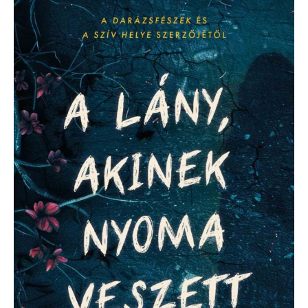
Crossan:
A
lány,
akinek
nyoma
veszett