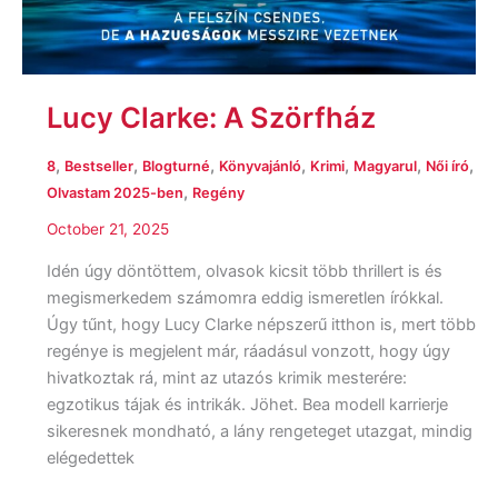
Lucy Clarke: A ​Szörfház
,
,
,
,
,
,
,
8
Bestseller
Blogturné
Könyvajánló
Krimi
Magyarul
Női író
,
Olvastam 2025-ben
Regény
October 21, 2025
Idén úgy döntöttem, olvasok kicsit több thrillert is és
megismerkedem számomra eddig ismeretlen írókkal.
Úgy tűnt, hogy Lucy Clarke népszerű itthon is, mert több
regénye is megjelent már, ráadásul vonzott, hogy úgy
hivatkoztak rá, mint az utazós krimik mesterére:
egzotikus tájak és intrikák. Jöhet. Bea modell karrierje
sikeresnek mondható, a lány rengeteget utazgat, mindig
elégedettek