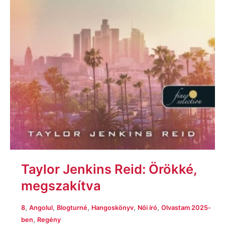
Taylor Jenkins Reid: Örökké,
megszakítva
,
,
,
,
,
8
Angolul
Blogturné
Hangoskönyv
Női író
Olvastam 2025-
,
ben
Regény