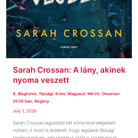
Sarah Crossan: A lány, akinek
nyoma veszett
,
,
,
,
,
,
8
Blogturné
Ifjúsági
Krimi
Magyarul
Női író
Olvastam
,
2026-ban
Regény
July 1, 2026
Sarah Crossan legutóbbi két könyvével elégedett
voltam, s most is érdekelt, hogy legújabb ifjúsági
regénye milyen, ami ráadásul azért is izgalmasnak