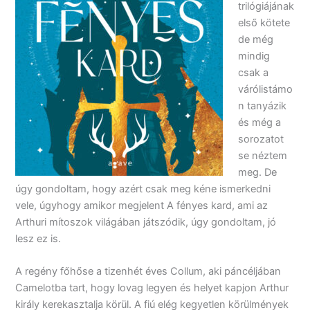
trilógiájának
első kötete
de még
mindig
csak a
várólistámo
n tanyázik
és még a
sorozatot
se néztem
meg. De
úgy gondoltam, hogy azért csak meg kéne ismerkedni
vele, úgyhogy amikor megjelent A fényes kard, ami az
Arthuri mítoszok világában játszódik, úgy gondoltam, jó
lesz ez is.
A regény főhőse a tizenhét éves Collum, aki páncéljában
Camelotba tart, hogy lovag legyen és helyet kapjon Arthur
király kerekasztalja körül. A fiú elég kegyetlen körülmények