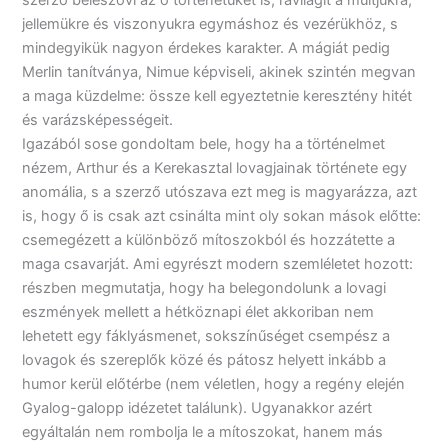
jellemükre és viszonyukra egymáshoz és vezérükhöz, s
mindegyikük nagyon érdekes karakter. A mágiát pedig
Merlin tanítványa, Nimue képviseli, akinek szintén megvan
a maga küzdelme: össze kell egyeztetnie keresztény hitét
és varázsképességeit.
Igazából sose gondoltam bele, hogy ha a történelmet
nézem, Arthur és a Kerekasztal lovagjainak története egy
anomália, s a szerző utószava ezt meg is magyarázza, azt
is, hogy ő is csak azt csinálta mint oly sokan mások előtte:
csemegézett a különböző mítoszokból és hozzátette a
maga csavarját. Ami egyrészt modern szemléletet hozott:
részben megmutatja, hogy ha belegondolunk a lovagi
eszmények mellett a hétköznapi élet akkoriban nem
lehetett egy fáklyásmenet, sokszínűséget csempész a
lovagok és szereplők közé és pátosz helyett inkább a
humor kerül előtérbe (nem véletlen, hogy a regény elején
Gyalog-galopp idézetet találunk). Ugyanakkor azért
egyáltalán nem rombolja le a mítoszokat, hanem más