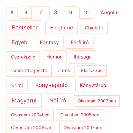
8
Angolul
7
9
6
10
5
Bestseller
Blogturné
Chick-lit
Egyéb
Férfi író
Fantasy
Humor
Ifjúsági
Gyerekpolc
Ismeretterjesztő
Játék
Klasszikus
Könyvajánló
Krimi
Könyvtárból
Magyarul
Női író
Olvastam 2003ban
Olvastam 2004ben
Olvastam 2005ben
Olvastam 2006ban
Olvastam 2007ben