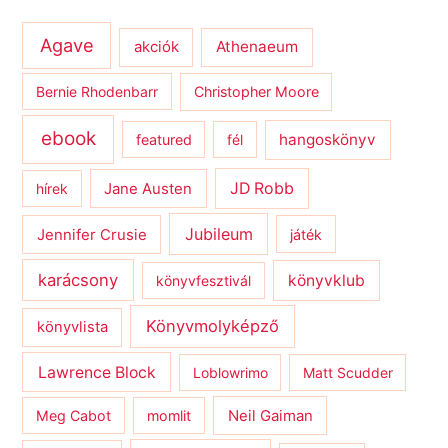
Agave
Athenaeum
akciók
Bernie Rhodenbarr
Christopher Moore
ebook
hangoskönyv
featured
fél
JD Robb
hírek
Jane Austen
Jubileum
Jennifer Crusie
játék
karácsony
könyvklub
könyvfesztivál
Könyvmolyképző
könyvlista
Lawrence Block
Loblowrimo
Matt Scudder
Meg Cabot
momlit
Neil Gaiman