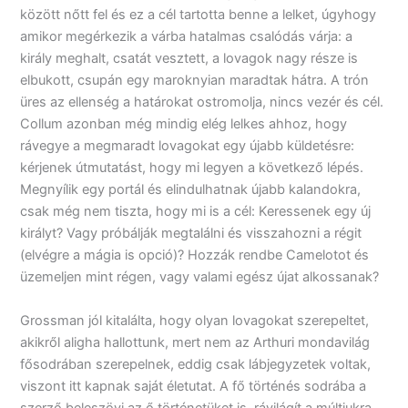
között nőtt fel és ez a cél tartotta benne a lelket, úgyhogy
amikor megérkezik a várba hatalmas csalódás várja: a
király meghalt, csatát vesztett, a lovagok nagy része is
elbukott, csupán egy maroknyian maradtak hátra. A trón
üres az ellenség a határokat ostromolja, nincs vezér és cél.
Collum azonban még mindig elég lelkes ahhoz, hogy
rávegye a megmaradt lovagokat egy újabb küldetésre:
kérjenek útmutatást, hogy mi legyen a következő lépés.
Megnyílik egy portál és elindulhatnak újabb kalandokra,
csak még nem tiszta, hogy mi is a cél: Keressenek egy új
királyt? Vagy próbálják megtalálni és visszahozni a régit
(elvégre a mágia is opció)? Hozzák rendbe Camelotot és
üzemeljen mint régen, vagy valami egész újat alkossanak?
Grossman jól kitalálta, hogy olyan lovagokat szerepeltet,
akikről aligha hallottunk, mert nem az Arthuri mondavilág
fősodrában szerepelnek, eddig csak lábjegyzetek voltak,
viszont itt kapnak saját életutat. A fő történés sodrába a
szerző beleszövi az ő történetüket is, rávilágít a múltjukra,