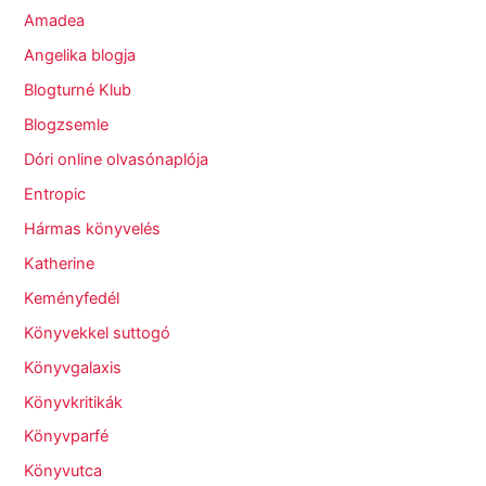
Amadea
Angelika blogja
Blogturné Klub
Blogzsemle
Dóri online olvasónaplója
Entropic
Hármas könyvelés
Katherine
Keményfedél
Könyvekkel suttogó
Könyvgalaxis
Könyvkritikák
Könyvparfé
Könyvutca