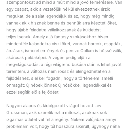
szempontokat ad mind a múlt mind a jövő felmérésére. Van
egy csapat, akik a vezetőjük nélkül elveszettnek érzik
magukat, de a saját legendájuk és az, hogy még mindig
vannak akik hisznek benne és bennük arra készteti őket,
hogy újabb feladatra vállalkozzanak és küldetést
teljesítsenek. Amely a jó fantasy szokásokhoz híven
mindenféle kalandokra viszi őket, vannak harcok, csapdák,
árulások, ismeretlen lények és persze Collum is hőssé válik,
akárcsak példaképei. A végén pedig eljön a
megvilágosodás: a régi világrend bukása után is lehet jövőt
teremteni, a változás nem rossz és elengedhetetlen a
fejlődéshez, s el kell fogadni, hogy a történelem ismétli
önmagát: új népek jönnek új hősökkel, legendákkal és
ezzel segítik elő a fejlődést.
Nagyon alapos és kidolgozott világot hozott Lev
Grossman, akik szeretik ezt a mítoszt, azoknak sok
izgalmas ötletet vet fel a regény. Nekem valójában annyi
problémám volt, hogy túl hosszúra sikerült, úgyhogy néha