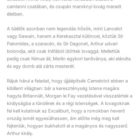
camlanni csatában, és csupán maroknyi lovag maradt
életben.
A túlélők azonban nem legendás hősök, mint Lancelot
vagy Gawain, hanem a Kerekasztal különcei, köztük Sir
Palomides, a szaracén, és Sir Dagonet, Arthur udvari
bolondja, akit csak tréfából ütöttek lovaggá. Mellettük
pedig csak Nimue áll, Merlin egykori tanítványa, aki elárulta
és egy domb alá zárta mesterét.
Rájuk hárul a feladat, hogy újjáépítsék Camelotot ebben a
kibillent világban: bár a kereszténység Istene magára
hagyta Britanniát, Morgan le Fay vezetésével visszatértek a
királyságba a tündérek és a régi istenségek. A lovagoknak
fel kell kutatniuk az Excaliburt, hogy a romokban heverő
ország ismét egyesülhessen, ám előtte még meg kell
fejteniük, hogyan bukhatott el a magányos és nagyszerű
Arthur király.