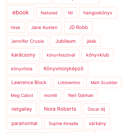
ebook
hangoskönyv
featured
fél
JD Robb
hírek
Jane Austen
Jubileum
Jennifer Crusie
játék
karácsony
könyvklub
könyvfesztivál
Könyvmolyképző
könyvlista
Lawrence Block
Loblowrimo
Matt Scudder
Meg Cabot
momlit
Neil Gaiman
netgalley
Nora Roberts
Oscar díj
paranormal
sárkány
Sophie Kinsella