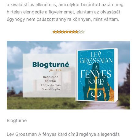
a kiváló stílus ellenére is, ami olykor berántott aztán meg
hirtelen elengedte a figyelmemet, eluntam az olvasását
úgyhogy nem csúszott annyira könnyen, mint vártam.
Blogturné
Lev Grossman A fényes kard című regénye a legendás