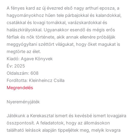
A fényes kard az új évezred első nagy arthuri eposza, a
hagyományokhoz hűen tele párbajokkal és kalandokkal,
csatákkal és lovagi tornákkal, varázskardokkal és
halászkirályokkal. Ugyanakkor esendő és mégis erős
férfiak és nők története, akik annak ellenére próbálják
meggyógyítani széttört világukat, hogy őket magukat is
megtörte az élet.
Kiadó: Agave Könyvek
Év: 2025
Oldalszám: 608
Fordította: Kleinheincz Csilla
Megrendelés
Nyereményjáték
Játékunk a Kerekasztal ismert és kevésbé ismert lovagjaira
összpontosít. A feladatotok, hogy az állomásokon
található leírások alapján tippeljétek meg, melyik lovagra