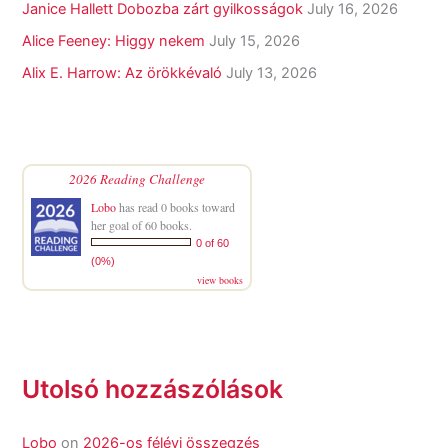
Janice Hallett Dobozba zárt gyilkosságok
July 16, 2026
Alice Feeney: Higgy nekem
July 15, 2026
Alix E. Harrow: Az örökkévaló
July 13, 2026
2026 Reading Challenge
Lobo
has read 0 books toward
her goal of 60 books.
0 of 60
(0%)
view books
Utolsó hozzászólások
Lobo
on
2026-os félévi összegzés