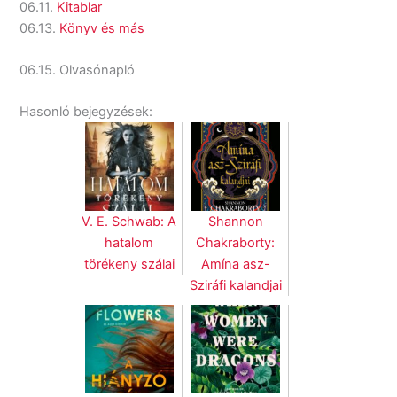
06.11.
Kitablar
06.13.
Könyv és más
06.15. Olvasónapló
Hasonló bejegyzések:
V. E. Schwab: A
Shannon
hatalom
Chakraborty:
törékeny szálai
Amína ​asz-
Sziráfi kalandjai