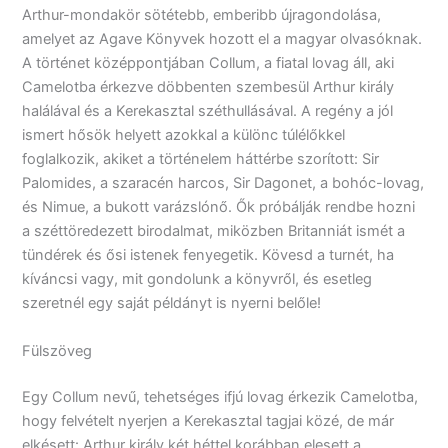
Arthur-mondakör sötétebb, emberibb újragondolása,
amelyet az Agave Könyvek hozott el a magyar olvasóknak.
A történet középpontjában Collum, a fiatal lovag áll, aki
Camelotba érkezve döbbenten szembesül Arthur király
halálával és a Kerekasztal széthullásával. A regény a jól
ismert hősök helyett azokkal a különc túlélőkkel
foglalkozik, akiket a történelem háttérbe szorított: Sir
Palomides, a szaracén harcos, Sir Dagonet, a bohóc-lovag,
és Nimue, a bukott varázslónő. Ők próbálják rendbe hozni
a széttöredezett birodalmat, miközben Britanniát ismét a
tündérek és ősi istenek fenyegetik. Kövesd a turnét, ha
kíváncsi vagy, mit gondolunk a könyvről, és esetleg
szeretnél egy saját példányt is nyerni belőle!
Fülszöveg
Egy ​Collum nevű, tehetséges ifjú lovag érkezik Camelotba,
hogy felvételt nyerjen a Kerekasztal tagjai közé, de már
elkésett: Arthur király két héttel korábban elesett a