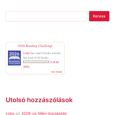
Keress
2026 Reading Challenge
Lobo
has read 0 books toward
her goal of 60 books.
0 of 60
(0%)
view books
Utolsó hozzászólások
Lobo
on
2026-os félévi összegzés