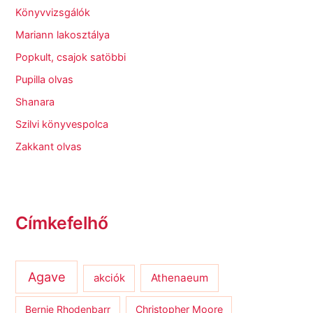
Könyvvizsgálók
Mariann lakosztálya
Popkult, csajok satöbbi
Pupilla olvas
Shanara
Szilvi könyvespolca
Zakkant olvas
Címkefelhő
Agave
Athenaeum
akciók
Bernie Rhodenbarr
Christopher Moore