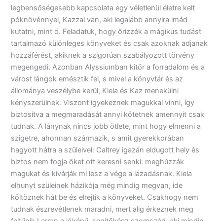
legbensőségesebb kapcsolata egy véletlenül életre kelt
póknövénnyel, Kazzal van, aki legalább annyira imád
kutatni, mint ő. Feladatuk, hogy őrizzék a mágikus tudást
tartalmazó különleges könyveket és csak azoknak adjanak
hozzáférést, akiknek a szigorúan szabályozott törvény
megengedi. Azonban Alyssiumban kitör a forradalom és a
várost lángok emésztik fel, s mivel a könyvtár és az
állománya veszélybe kerül, Kiela és Kaz menekülni
kényszerülnek. Viszont igyekeznek magukkal vinni, így
biztosítva a megmaradását annyi kötetnek amennyit csak
tudnak. A lánynak nincs jobb ötlete, mint hogy elmenni a
szigetre, ahonnan származik, s amit gyerekkorában
hagyott hátra a szüleivel: Caltrey igazán eldugott hely és
biztos nem fogja őket ott keresni senki: meghúzzák
magukat és kivárják mi lesz a vége a lázadásnak. Kiela
elhunyt szüleinek házikója még mindig megvan, ide
költöznek hát be és elrejtik a könyveket. Csakhogy nem
tudnak észrevétlenek maradni, mert alig érkeznek meg