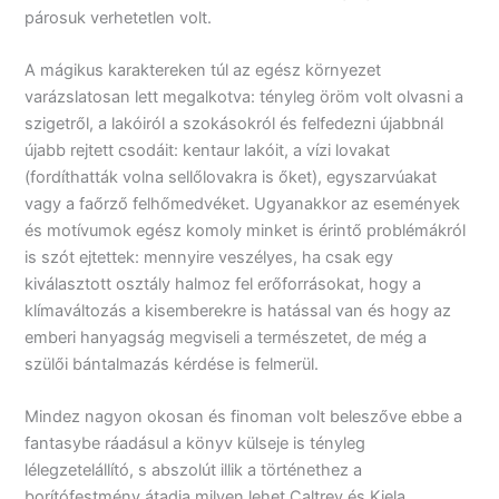
párosuk verhetetlen volt.
A mágikus karaktereken túl az egész környezet
varázslatosan lett megalkotva: tényleg öröm volt olvasni a
szigetről, a lakóiról a szokásokról és felfedezni újabbnál
újabb rejtett csodáit: kentaur lakóit, a vízi lovakat
(fordíthatták volna sellőlovakra is őket), egyszarvúakat
vagy a faőrző felhőmedvéket. Ugyanakkor az események
és motívumok egész komoly minket is érintő problémákról
is szót ejtettek: mennyire veszélyes, ha csak egy
kiválasztott osztály halmoz fel erőforrásokat, hogy a
klímaváltozás a kisemberekre is hatással van és hogy az
emberi hanyagság megviseli a természetet, de még a
szülői bántalmazás kérdése is felmerül.
Mindez nagyon okosan és finoman volt beleszőve ebbe a
fantasybe ráadásul a könyv külseje is tényleg
lélegzetelállító, s abszolút illik a történethez a
borítófestmény átadja milyen lehet Caltrey és Kiela