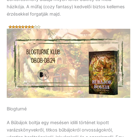
házikója. A műfaj (cozy fantasy) kedvelői biztos kellemes
érzésekkel forgatják majd.
Blogturné
A Bűbájok boltja egy mesésen idilli történet lopott
varázskönyvekről, titkos bűbájokról orvosságokról,