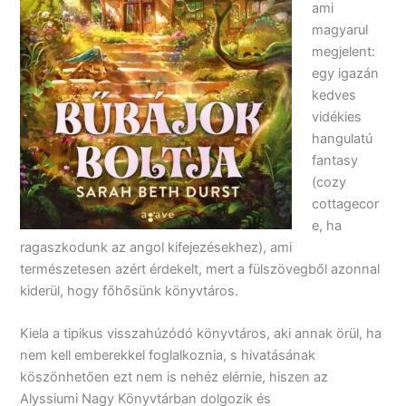
ami
magyarul
megjelent:
egy igazán
kedves
vidékies
hangulatú
fantasy
(cozy
cottagecor
e, ha
ragaszkodunk az angol kifejezésekhez), ami
természetesen azért érdekelt, mert a fülszövegből azonnal
kiderül, hogy főhősünk könyvtáros.
Kiela a tipikus visszahúzódó könyvtáros, aki annak örül, ha
nem kell emberekkel foglalkoznia, s hivatásának
köszönhetően ezt nem is nehéz elérnie, hiszen az
Alyssiumi Nagy Könyvtárban dolgozik és