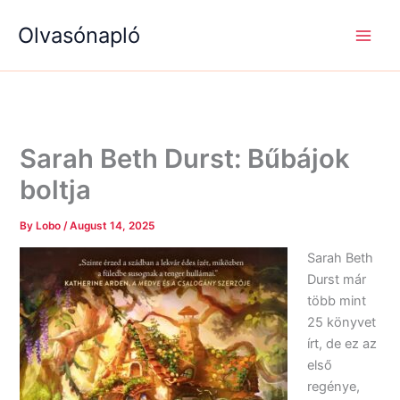
S
R
R
Skip
e
é
é
Olvasónapló
to
a
g
g
content
r
i
i
c
s
s
h
é
é
g
g
e
e
k
k
Sarah Beth Durst: Bűbájok
boltja
By
Lobo
/
August 14, 2025
Sarah Beth
Durst már
több mint
25 könyvet
írt, de ez az
első
regénye,