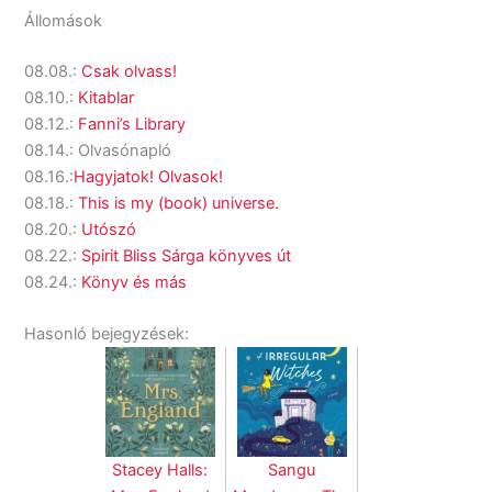
Állomások
08.08.:
Csak olvass!
08.10.:
Kitablar
08.12.:
Fanni’s Library
08.14.: Olvasónapló
08.16.:
Hagyjatok! Olvasok!
08.18.:
This is my (book) universe.
08.20.:
Utószó
08.22.:
Spirit Bliss Sárga könyves út
08.24.:
Könyv és más
Hasonló bejegyzések:
Stacey Halls:
Sangu