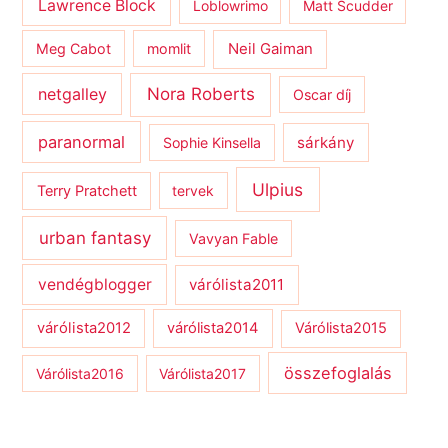
Lawrence Block
Loblowrimo
Matt Scudder
Meg Cabot
momlit
Neil Gaiman
netgalley
Nora Roberts
Oscar díj
paranormal
sárkány
Sophie Kinsella
Ulpius
Terry Pratchett
tervek
urban fantasy
Vavyan Fable
vendégblogger
várólista2011
várólista2012
várólista2014
Várólista2015
összefoglalás
Várólista2016
Várólista2017