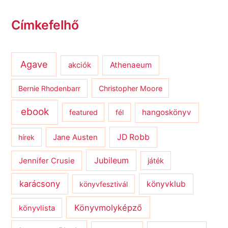
Címkefelhő
Agave
Athenaeum
akciók
Bernie Rhodenbarr
Christopher Moore
ebook
hangoskönyv
featured
fél
JD Robb
hírek
Jane Austen
Jubileum
Jennifer Crusie
játék
karácsony
könyvklub
könyvfesztivál
Könyvmolyképző
könyvlista