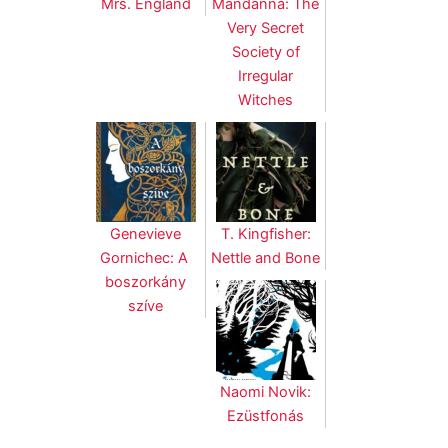
Mrs. England
Mandanna: The
Very Secret
Society of
Irregular
Witches
Genevieve
T. Kingfisher:
Gornichec: A ​
Nettle and Bone
boszorkány
szíve
Naomi Novik:
Ezüstfonás