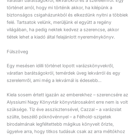
váratlan barátságokról, lekvárokról és a szerelemről. Egy
történet arról, hogy mi történik akkor, ha kilépünk a
biztonságos csigaházunkból és elkezdünk nyitni a többiek
felé. Tartsatok velünk, merüljünk el együtt a regény
világában, ha pedig nektek kedvez a szerencse, akkor
tiétek lehet a kiadó által felajánlott nyereménykönyv.
Fülszöveg
Egy mesésen idilli történet lopott varázskönyvekről,
váratlan barátságokról, temérdek üveg lekvárról és egy
szerelemről, ami még a lekvárnál is édesebb…
Kiela sosem értett igazán az emberekhez – szerencsére az
Alyssiumi Nagy Könyvtár könyvtárosaként erre nem is volt
szüksége. Tíz éve asszisztensével, Cazzal – a varázslat
szülte, beszélő póknövénnyel – a Félhold-szigetek
birodalmának legféltettebb mágikus könyveit őrizte,
ügyelve arra, hogy titkos tudásuk csak az arra méltókhoz