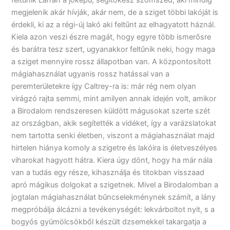
feltűnik Larran a jóképű, segítőkész szomszéd, aki mindig
megjelenik akár hívják, akár nem, de a sziget többi lakóját is
érdekli, ki az a régi-új lakó aki feltűnt az elhagyatott háznál.
Kiela azon veszi észre magát, hogy egyre több ismerősre
és barátra tesz szert, ugyanakkor feltűnik neki, hogy maga
a sziget mennyire rossz állapotban van. A központosított
mágiahasználat ugyanis rossz hatással van a
peremterületekre így Caltrey-ra is: már rég nem olyan
virágzó rajta semmi, mint amilyen annak idején volt, amikor
a Birodalom rendszeresen küldött mágusokat szerte szét
az országban, akik segítették a vidéket, így a varázslatokat
nem tartotta senki életben, viszont a mágiahasználat majd
hirtelen hiánya komoly a szigetre és lakóira is életveszélyes
viharokat hagyott hátra. Kiera úgy dönt, hogy ha már nála
van a tudás egy része, kihasználja és titokban visszaad
apró mágikus dolgokat a szigetnek. Mivel a Birodalomban a
jogtalan mágiahasználat bűncselekménynek számít, a lány
megpróbálja álcázni a tevékenységét: lekvárboltot nyit, s a
bogyós gyümölcsökből készült dzsemekkel takargatja a