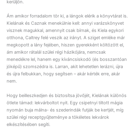
kerüljön.
Ám amikor forradalom tör ki, a lángok elérik a könyvtárat is.
Kielának és Caznak menekülnie kell: annyi varázskönyvet
visznek magukkal, amennyit csak bírnak, és Kiela egykori
otthona, Caltrey felé veszik az irányt. A sziget emléke már
megkopott a lány fejében, hiszen gyerekként költözött el,
ám amikor rátalál szülei régi házikójára, nemcsak
menedékre lel, hanem egy kíváncsiskodó (és bosszantóan
jóképű) szomszédra is. Larran, akit lehetetlen lerázni, újra
és újra felbukkan, hogy segítsen – akár kérték erre, akár
nem.
Hogy beilleszkedjen és biztosítsa jövőjét, Kielának különös
ötlete támad: lekvárboltot nyit. Egy csipetnyi tiltott mágia
nyomán buja málna- és szederindák futják be kertjét, míg
szülei régi receptgyűjteménye a tökéletes lekvárok
elkészítésében segíti.