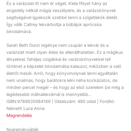
És a varázslat itt nem ér véget. Kiela fittyet hány az
engedély nélküli mágia veszélyeire, és a varázskönyvek
segítségével igyekszik szebbé tenni a szigetlakók életét.
Így válik Caltrey lekvárboltja a bűbájok aprócska
birodalmává.
Sarah Beth Durst regénye nem csupán a lekvár és a
varázslat miatt olyan édes és ellenállhatatlan. Ez a mágikus
lényekkel, fahéjas csigákkal és varázskönyvekkel teli
történet a képzelet birodalmába kalauzol, miközben a való
életről mesél. Arról, hogy könyvmolynak lenni egyáltalán
nem unalmas, hogy barátokra lelni néha kockázatos, de
minden percet megér – és hogy az első szerelem íze még a
legédesebb málnalekvárnál is mennyeibb…
ISBN:9789635984169 | Oldalszám: 480 oldal | Fordító:
Németh Luca Anna
Megrendelés
Nyereményjáték