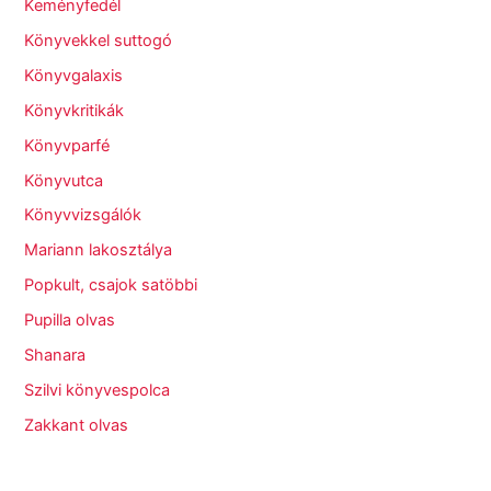
Keményfedél
Könyvekkel suttogó
Könyvgalaxis
Könyvkritikák
Könyvparfé
Könyvutca
Könyvvizsgálók
Mariann lakosztálya
Popkult, csajok satöbbi
Pupilla olvas
Shanara
Szilvi könyvespolca
Zakkant olvas