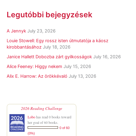
Legutóbbi bejegyzések
A Jennyk
July 23, 2026
Louie Stowell: Egy ​rossz isten útmutatója a káosz
kirobbantásához
July 18, 2026
Janice Hallett Dobozba zárt gyilkosságok
July 16, 2026
Alice Feeney: Higgy nekem
July 15, 2026
Alix E. Harrow: Az örökkévaló
July 13, 2026
2026 Reading Challenge
Lobo
has read 0 books toward
her goal of 60 books.
0 of 60
(0%)