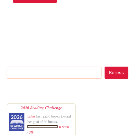
Keress
2026 Reading Challenge
Lobo
has read 0 books toward
her goal of 60 books.
0 of 60
(0%)