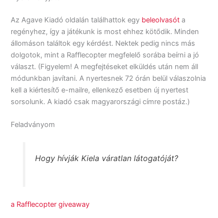
Az Agave Kiadó oldalán találhattok egy
beleolvasót
a
regényhez, így a játékunk is most ehhez kötődik. Minden
állomáson találtok egy kérdést. Nektek pedig nincs más
dolgotok, mint a Rafflecopter megfelelő sorába beírni a jó
választ. (Figyelem! A megfejtéseket elküldés után nem áll
módunkban javítani. A nyertesnek 72 órán belül válaszolnia
kell a kiértesítő e-mailre, ellenkező esetben új nyertest
sorsolunk. A kiadó csak magyarországi címre postáz.)
Feladványom
Hogy hívják Kiela váratlan látogatóját?
a Rafflecopter giveaway