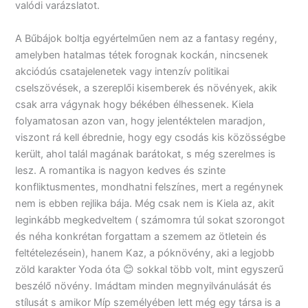
valódi varázslatot.
A Bűbájok boltja egyértelműen nem az a fantasy regény,
amelyben hatalmas tétek forognak kockán, nincsenek
akciódús csatajelenetek vagy intenzív politikai
cselszövések, a szereplői kisemberek és növények, akik
csak arra vágynak hogy békében élhessenek. Kiela
folyamatosan azon van, hogy jelentéktelen maradjon,
viszont rá kell ébrednie, hogy egy csodás kis közösségbe
került, ahol talál magának barátokat, s még szerelmes is
lesz. A romantika is nagyon kedves és szinte
konfliktusmentes, mondhatni felszínes, mert a regénynek
nem is ebben rejlika bája. Még csak nem is Kiela az, akit
leginkább megkedveltem ( számomra túl sokat szorongot
és néha konkrétan forgattam a szemem az ötletein és
feltételezésein), hanem Kaz, a póknövény, aki a legjobb
zöld karakter Yoda óta 😊 sokkal több volt, mint egyszerű
beszélő növény. Imádtam minden megnyilvánulását és
stílusát s amikor Míp személyében lett még egy társa is a