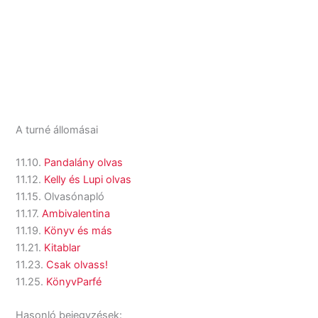
A turné állomásai
11.10.
Pandalány olvas
11.12.
Kelly és Lupi olvas
11.15. Olvasónapló
11.17.
Ambivalentina
11.19.
Könyv és más
11.21.
Kitablar
11.23.
Csak olvass!
11.25.
KönyvParfé
Hasonló bejegyzések: