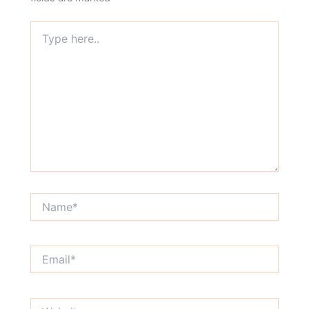
Type
here..
Name*
Email*
Website