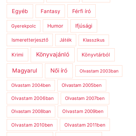
Egyéb
Férfi író
Fantasy
Humor
Ifjúsági
Gyerekpolc
Ismeretterjesztő
Játék
Klasszikus
Könyvajánló
Krimi
Könyvtárból
Magyarul
Női író
Olvastam 2003ban
Olvastam 2004ben
Olvastam 2005ben
Olvastam 2006ban
Olvastam 2007ben
Olvastam 2009ben
Olvastam 2008ban
Olvastam 2010ben
Olvastam 2011ben