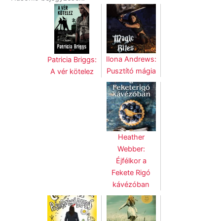
Ilona Andrews:
Patricia Briggs:
Pusztító mágia
A vér kötelez
Heather
Webber:
Éjfélkor ​a
Fekete Rigó
kávézóban