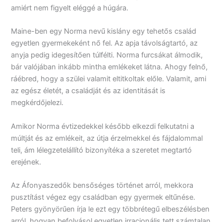
amiért nem figyelt eléggé a húgára.
Maine-ben egy Norma nevű kislány egy tehetős család
egyetlen gyermekeként nő fel. Az apja távolságtartó, az
anyja pedig idegesítően túlfélti. Norma furcsákat álmodik,
bár valójában inkább mintha emlékeket látna. Ahogy felnő,
ráébred, hogy a szülei valamit eltitkoltak előle. Valamit, ami
az egész életét, a családját és az identitását is
megkérdőjelezi.
Amikor Norma évtizedekkel később elkezdi felkutatni a
múltját és az emlékeit, az útja érzelmekkel és fájdalommal
teli, ám lélegzetelállító bizonyítéka a szeretet megtartó
erejének.
Az Áfonyaszedők bensőséges történet arról, mekkora
pusztítást végez egy családban egy gyermek eltűnése.
Peters gyönyörűen írja le ezt egy többrétegű elbeszélésben
arról, hogyan befolyásol egyetlen irracionális tett számtalan