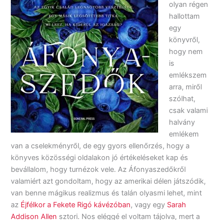
olyan régen
hallottam
egy
könyvről,
hogy nem
is
emlékszem
arra, miről
szólhat,
csak valami
halvány
emlékem
van a cselekményről, de egy gyors ellenőrzés, hogy a
könyves közösségi oldalakon jó értékeléseket kap és
bevállalom, hogy turnézok vele. Az Áfonyaszedőkről
valamiért azt gondoltam, hogy az amerikai délen játszódik,
van benne mágikus realizmus és talán olyasmi lehet, mint
az
Éjfélkor a Fekete Rigó kávézóban
, vagy egy
Sarah
Addison Allen
sztori. Nos eléggé el voltam tájolva, mert a