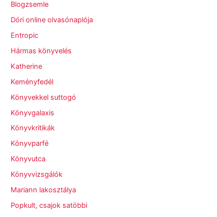
Blogzsemle
Dóri online olvasónaplója
Entropic
Hármas könyvelés
Katherine
Keményfedél
Könyvekkel suttogó
Könyvgalaxis
Könyvkritikák
Könyvparfé
Könyvutca
Könyvvizsgálók
Mariann lakosztálya
Popkult, csajok satöbbi