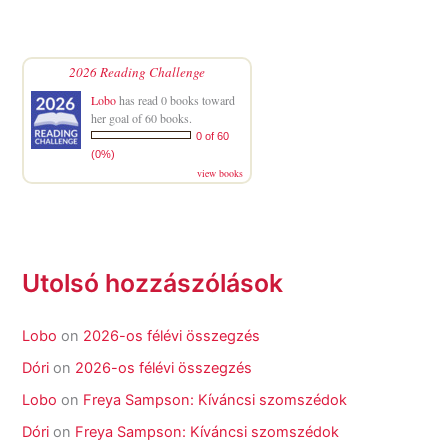
2026 Reading Challenge
Lobo
has read 0 books toward
her goal of 60 books.
0 of 60
(0%)
view books
Utolsó hozzászólások
Lobo
on
2026-os félévi összegzés
Dóri
on
2026-os félévi összegzés
Lobo
on
Freya Sampson: Kíváncsi szomszédok
Dóri
on
Freya Sampson: Kíváncsi szomszédok