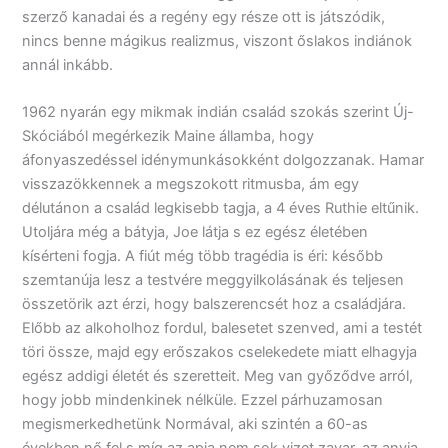
szerző kanadai és a regény egy része ott is játszódik,
nincs benne mágikus realizmus, viszont őslakos indiánok
annál inkább.
1962 nyarán egy mikmak indián család szokás szerint Új-
Skóciából megérkezik Maine államba, hogy
áfonyaszedéssel idénymunkásokként dolgozzanak. Hamar
visszazökkennek a megszokott ritmusba, ám egy
délutánon a család legkisebb tagja, a 4 éves Ruthie eltűnik.
Utoljára még a bátyja, Joe látja s ez egész életében
kísérteni fogja. A fiút még több tragédia is éri: később
szemtanúja lesz a testvére meggyilkolásának és teljesen
összetörik azt érzi, hogy balszerencsét hoz a családjára.
Előbb az alkoholhoz fordul, balesetet szenved, ami a testét
töri össze, majd egy erőszakos cselekedete miatt elhagyja
egész addigi életét és szeretteit. Meg van győződve arról,
hogy jobb mindenkinek nélküle. Ezzel párhuzamosan
megismerkedhetünk Normával, aki szintén a 60-as