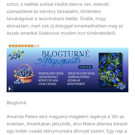
sztori, a realitás sokkal inkább benne van, esendő
szereplőkkel és kemény társadalmi, történelmi
tanulságokat is levonhatunk belőle. Örülök, hogy
elolvastam, mert sok új dologgal ismerkedhettem meg az
észak-amerikai őslakosok modern kori történelméből.
Blogturné
Amanda Peters első magyarul megjelent regénye a ‘60-as
években, Amerikában játszódik, ahol Maine államba érkezik
egy indián család idénymunkára áfonyát szedni. Egy nap a