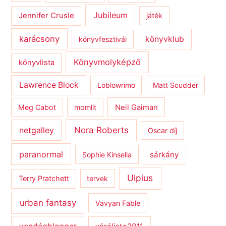
Jubileum
Jennifer Crusie
játék
karácsony
könyvklub
könyvfesztivál
Könyvmolyképző
könyvlista
Lawrence Block
Loblowrimo
Matt Scudder
Meg Cabot
momlit
Neil Gaiman
netgalley
Nora Roberts
Oscar díj
paranormal
sárkány
Sophie Kinsella
Ulpius
Terry Pratchett
tervek
urban fantasy
Vavyan Fable