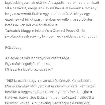
legkisebb gyermek eltűnik. A tragédia napról napra emészti
fel a családot, mégis sok év múltán is él bennük a remény,
hogy a szeretett Ruthie egyszer hazatér. A könyv egy
érzelmekkel teli utazás, melyben egyetlen rossz döntés
hatással van két család életére is.
Tartsatok bloggereinkkel és a General Press Kiadó
jóvoltából esélyetek nyílik nyerni egy példányt a könyvből!
Fülszöveg
Az egyik család legnagyobb vesztesége.
Egy másik legsötétebb titka.
Mi lesz, ha kiderül az igazság?
1962 júliusában egy indián család érkezik Kanadából a
Maine állambeli áfonyaföldekre idénymunkára. Pár héttel
később a négyéves Ruthie-nak nyoma vész. Utoljára a
hatéves bátyja, Joe látta, amint a mező szélén üldögél a
kedvenc kövén. A fiút évekig marcangolja a bűntudat,