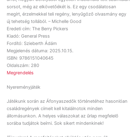
sorsot, még az elkövetőékét is. Ez egy csodálatosan
megírt, érzelmekkel teli regény, lenyűgöző olvasmány egy
új tehetség tollából. – Michelle Good
Eredeti cím: The Berry Pickers
Kiadó: General Press
Fordító: Szieberth Ádám
Megjelenés dátuma: 2025.10.15.
ISBN: 9786151040645
Oldalszám: 280
Megrendelés
Nyereményjáték
Játékunk során az Áfonyaszedők történetéhez hasonlóan
családregények címeit kell kitalálnotok minden
állomásunkon. A helyes válaszokat az űrlap megfelelő
sorába tudjátok beírni. Sok sikert mindenkinek!