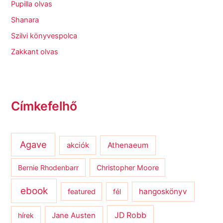
Pupilla olvas
Shanara
Szilvi könyvespolca
Zakkant olvas
Címkefelhő
Agave
Athenaeum
akciók
Bernie Rhodenbarr
Christopher Moore
ebook
hangoskönyv
featured
fél
JD Robb
hírek
Jane Austen