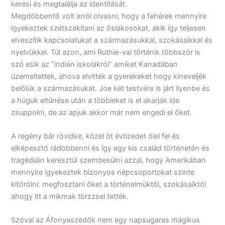
keresi és megtalálja az identitását.
Megdöbbentő volt arról olvasni, hogy a fehérek mennyire
igyekeztek szétszakítani az őslakosokat, akik így teljesen
elveszítik kapcsolatukat a származásukkal, szokásaikkal és
nyelvükkel. Túl azon, ami Ruthie-val történik többször is
szó esik az “indián iskolákról” amiket Kanadában
üzemeltettek, ahova elvitték a gyerekeket hogy kineveljék
belőlük a származásukat. Joe két testvére is járt ilyenbe és
a húguk eltűnése után a többieket is el akarják ide
zsuppolni, de az apjuk akkor már nem engedi el őket.
A regény bár rövidke, közel öt évtizedet ölel fel és
elképesztő rádöbbenni és így egy kis család történetén és
tragédiáin keresztül szembesülni azzal, hogy Amerikában
mennyire igyekeztek bizonyos népcsoportokat szinte
kitörölni: megfosztani őket a történelmüktől, szokásaiktól
ahogy itt a mikmak törzzsel tették.
Szóval az Áfonyaszedők nem egy napsugaras mágikus