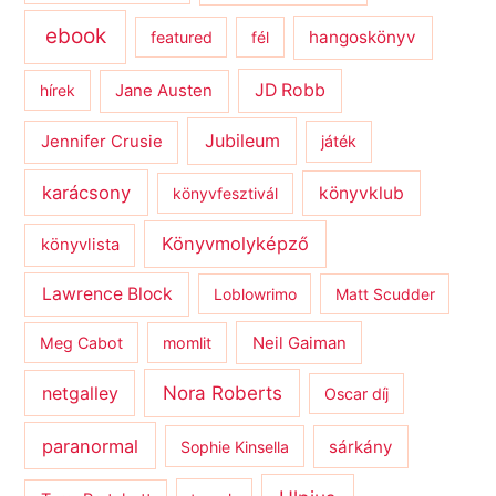
ebook
hangoskönyv
featured
fél
JD Robb
hírek
Jane Austen
Jubileum
Jennifer Crusie
játék
karácsony
könyvklub
könyvfesztivál
Könyvmolyképző
könyvlista
Lawrence Block
Loblowrimo
Matt Scudder
Meg Cabot
momlit
Neil Gaiman
netgalley
Nora Roberts
Oscar díj
paranormal
sárkány
Sophie Kinsella