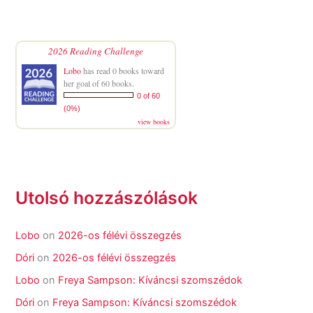
2026 Reading Challenge
Lobo
has read 0 books toward
her goal of 60 books.
0 of 60
(0%)
view books
Utolsó hozzászólások
Lobo
on
2026-os félévi összegzés
Dóri
on
2026-os félévi összegzés
Lobo
on
Freya Sampson: Kíváncsi szomszédok
Dóri
on
Freya Sampson: Kíváncsi szomszédok