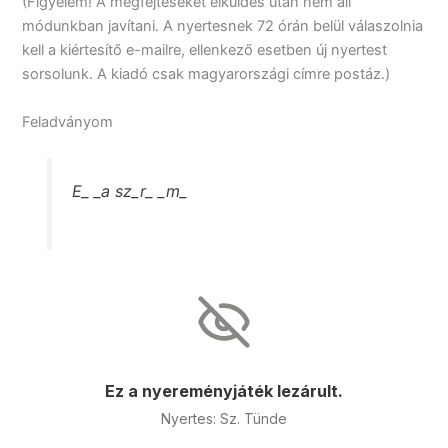
(Figyelem! A megfejtéseket elküldés után nem áll
módunkban javítani. A nyertesnek 72 órán belül válaszolnia
kell a kiértesítő e-mailre, ellenkező esetben új nyertest
sorsolunk. A kiadó csak magyarországi címre postáz.)
Feladványom
E_ _a sz_r_ _m_