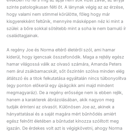
években nő fel s míg az apja nem sok vizet zavar, az anyja
szinte patologikusan félti őt. A lánynak végig az az érzése,
hogy valami nem stimmel körülötte, főleg hogy már
kisgyerekként feltűnik, mennyire másképpen néz ki mint a
szülei: a bőre sokkal sötétebb mint a soha le nem barnuló ír
családtagjainak.
A regény Joe és Norma eltérő életéről szól, ami hamar
kiderül, hogy igencsak összefonódik. Maga a rejtély egész
hamar világossá válik az olvasó számára, Amanda Peters
nem árul zsákbamacskát, sőt őszintén szólva minden elég
átlátszó és a titok felkutatása egyáltalán nincs túlbonyolítva
(egy ponton előkerül egy újságcikk ami majd mindent
megmagyaráz). De a regény erőssége nem is ebben rejlik,
hanem a karakterek ábrázolásában, akik nagyon meg
tudják érinteni az olvasót. Különösen Joe az, akinek a
hányattatásai és a saját magára mért bűnhődés amiért
egész felnőtt életében a bűntudat kínozza szólított meg
igazán. De érdekes volt azt is végigkövetni, ahogy Norma