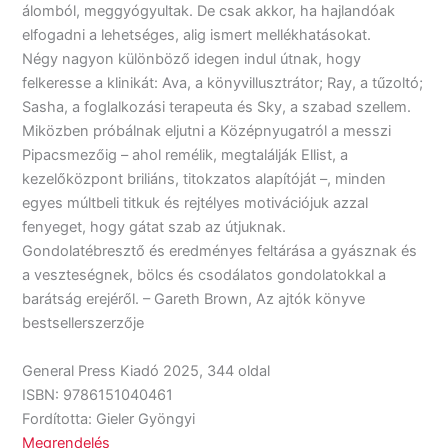
álomból, meggyógyultak. De csak akkor, ha hajlandóak
elfogadni a lehetséges, alig ismert mellékhatásokat.
Négy nagyon különböző idegen indul útnak, hogy
felkeresse a klinikát: Ava, a könyvillusztrátor; Ray, a tűzoltó;
Sasha, a foglalkozási terapeuta és Sky, a szabad szellem.
Miközben próbálnak eljutni a Középnyugatról a messzi
Pipacsmezőig – ahol remélik, megtalálják Ellist, a
kezelőközpont briliáns, titokzatos alapítóját –, minden
egyes múltbeli titkuk és rejtélyes motivációjuk azzal
fenyeget, hogy gátat szab az útjuknak.
Gondolatébresztő és eredményes feltárása a gyásznak és
a veszteségnek, bölcs és csodálatos gondolatokkal a
barátság erejéről. – Gareth Brown, Az ajtók könyve
bestsellerszerzője
General Press Kiadó 2025, 344 oldal
ISBN: 9786151040461
Fordította: Gieler Gyöngyi
Megrendelés