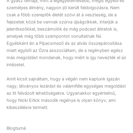
A gyász témája, mint a legegyetemesebb, mégis egyedi és
személyes élmény, nagyon jól került feldolgozásra. Nem
csak a főbb szereplők életét szövi át a veszteség, de a
fejezetek közé be vannak szúrva újságcikkek, interjúk a
jelentkezőkkel, beszámolók és még podcast átiratok is,
amelyek még több szempontot vonultatnak fel.
Egyébként én a Pipacsmező és az alvás összepárosítása
miatt egyből az Ózra asszociáltam, de a regényben egész
más megoldást mondanak, hogy miért is így nevezték el az
intézetet.
Amit kicsit sajnáltam, hogy a végén nem kaptunk igazán
nagy, látványos lezárást és valamiféle egységes megoldást
az itt felvázolt lehetőségekre. Ugyanakkor egyértelmű,
hogy Nicki Erlick második regénye is olyan könyv, ami
kibeszélésre termett.
Blogturné