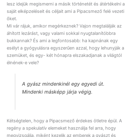
lesz idejük megismerni a másik történetét és átértékelni a
saját elképzeléseit és céljait ami a Pipacsmező felé vezeti
őket.
Mi vár rájuk, amikor megérkeznek? Vajon megtalálják az
áhított lezárást, vagy valami sokkal nyugtalanítóbbra
bukkannak? És ami a legfontosabb: ha kapnának egy
esélyt a gyógyulásra egyszerűen azzal, hogy lehunyják a
szemüket, és egy- két hónapra elszakadjanak a világtól
élnének-e vele?
A gyász mindenkinél egy egyedi út.
Mindenki másképp járja végig.
Kétségtelen, hogy a Pipacsmező érdekes ötletre épül. A
regény a spekulatív elemeket használja fel arra, hogy
megvizsgálja, miként kezelik az emberek a gyászt és