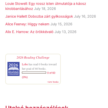
Louie Stowell: Egy ​rossz isten útmutatója a káosz
kirobbantásához
July 18, 2026
Janice Hallett Dobozba zárt gyilkosságok
July 16, 2026
Alice Feeney: Higgy nekem
July 15, 2026
Alix E. Harrow: Az örökkévaló
July 13, 2026
2026 Reading Challenge
Lobo
has read 0 books toward
her goal of 60 books.
0 of 60
(0%)
view books