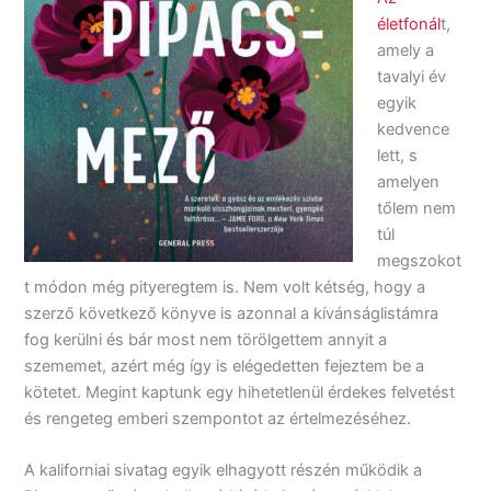
életfonál
t,
amely a
tavalyi év
egyik
kedvence
lett, s
amelyen
tőlem nem
túl
megszokot
t módon még pityeregtem is. Nem volt kétség, hogy a
szerző következő könyve is azonnal a kívánságlistámra
fog kerülni és bár most nem törölgettem annyit a
szememet, azért még így is elégedetten fejeztem be a
kötetet. Megint kaptunk egy hihetetlenül érdekes felvetést
és rengeteg emberi szempontot az értelmezéséhez.
A kaliforniai sivatag egyik elhagyott részén működik a