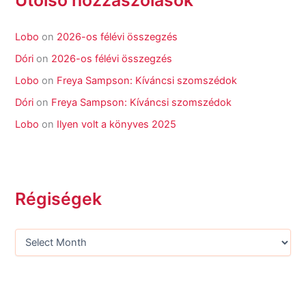
Utolsó hozzászólások
Lobo
on
2026-os félévi összegzés
Dóri
on
2026-os félévi összegzés
Lobo
on
Freya Sampson: Kíváncsi szomszédok
Dóri
on
Freya Sampson: Kíváncsi szomszédok
Lobo
on
Ilyen volt a könyves 2025
Régiségek