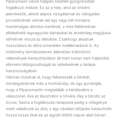
Pipacsmező névre hallgató kísérleti gyógymóddal
foglalkozó intézet. Ez az a hely, ahol az önként
jelentkezők, akiket alapos vizsgálatnak és válogatási
procedúrának vetnek alá egy vagy két hónapra
mesterséges álomba merülnek, s mire felébrednek
elfeledhetik legnagyobb bánatukat és érzelmileg megújulva
térhetnek vissza az életükbe. Csakhogy akadnak
hosszútávú és előre ismeretlen mellékhatások is. Az
intézmény természetesen állandóan különböző
vélemények kereszttüzében áll mert sokan nem hajlandók
elismerni létjogosultságát és kételkednek a terápia
hasznosságában.
Hárman indulnak el, hogy felkeressék a klinikát,
mindegyiküknek más a motivációja, de úgy gondolják,
hogy a Pipacsmezőn megtalálják a kérdéseikre a
válaszokat. Ava az illusztrátor a nővére, Ray a tűzoltó az
öccse, Sasha a foglalkozási terapeuta pedig a vőlegénye
miatt vállalkozik az útra, s egy váratlan időjárási katasztrófa
hozza össze őket és az együtt töltött napok alatt bőven