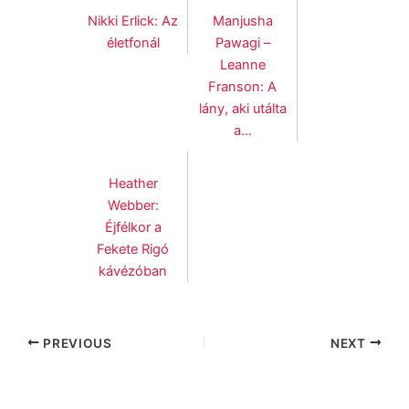
Nikki Erlick: Az
Manjusha
életfonál
Pawagi –
Leanne
Franson: A
lány, aki utálta
a…
Heather
Webber:
Éjfélkor ​a
Fekete Rigó
kávézóban
PREVIOUS
NEXT