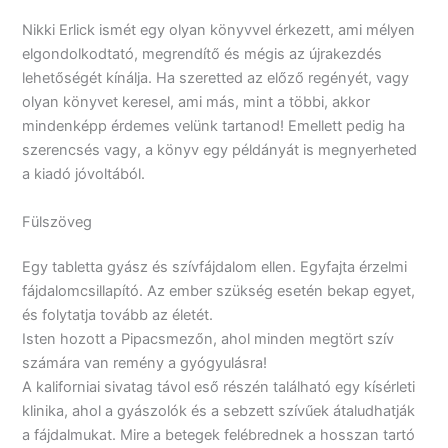
Nikki Erlick ismét egy olyan könyvvel érkezett, ami mélyen
elgondolkodtató, megrendítő és mégis az újrakezdés
lehetőségét kínálja. Ha szeretted az előző regényét, vagy
olyan könyvet keresel, ami más, mint a többi, akkor
mindenképp érdemes velünk tartanod! Emellett pedig ha
szerencsés vagy, a könyv egy példányát is megnyerheted
a kiadó jóvoltából.
Fülszöveg
Egy tabletta gyász és szívfájdalom ellen. Egyfajta érzelmi
fájdalomcsillapító. Az ember szükség esetén bekap egyet,
és folytatja tovább az életét.
Isten hozott a Pipacsmezőn, ahol minden megtört szív
számára van remény a gyógyulásra!
A kaliforniai sivatag távol eső részén található egy kísérleti
klinika, ahol a gyászolók és a sebzett szívűek átaludhatják
a fájdalmukat. Mire a betegek felébrednek a hosszan tartó