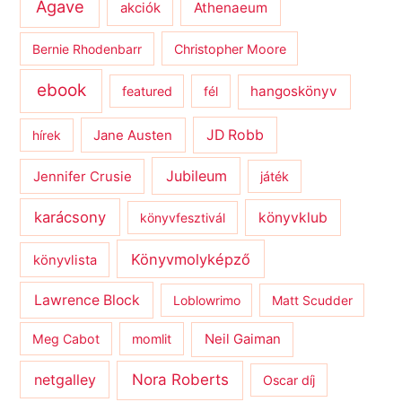
Agave
Athenaeum
akciók
Bernie Rhodenbarr
Christopher Moore
ebook
hangoskönyv
featured
fél
JD Robb
hírek
Jane Austen
Jubileum
Jennifer Crusie
játék
karácsony
könyvklub
könyvfesztivál
Könyvmolyképző
könyvlista
Lawrence Block
Loblowrimo
Matt Scudder
Meg Cabot
momlit
Neil Gaiman
netgalley
Nora Roberts
Oscar díj