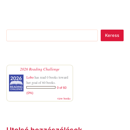
Keress
2026 Reading Challenge
Lobo
has read 0 books toward
her goal of 60 books.
0 of 60
(0%)
view books
Utolsó hozzászólások