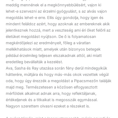
meddig mennének el a megkönnyebbülésért, vajon ki
lehet-e szervezni az érzelmi gyógyulást, s az alvás vajon
megoldás lehet-e erre. Ellis úgy gondolja, hogy igen és
mindent feláldoz azért, hogy azoknak az embereknek akik
jelentkeznek hozzá, mert a veszteség ami éri őket felőrli az
életüket megoldást nyújtson. De ő is folyamatosan
megkérdőjelezi az eredményeit, főleg a váratlan
mellékhatások miatt, amelyek után bizonyos betegek
például érzelmileg teljesen elszakadnak attól, aki miatt
eredetileg bevállalták a kezelést.
Ava, Sasha és Ray utazása során fény derül mindegyikük
hátterére, múltjára és hogy más-más okok vezettek végül
oda, hogy úgy érezzék a megoldást a Pipacsmezőn találják
majd meg. Természetesen a közösen elfogyasztott
mérföldek alkalmat adnak arra, hogy reflektáljanak,
értékeljenek és a titkaikat is megosszák egymással.
Nagyon szerettem olvasni ezeket a részeket is.