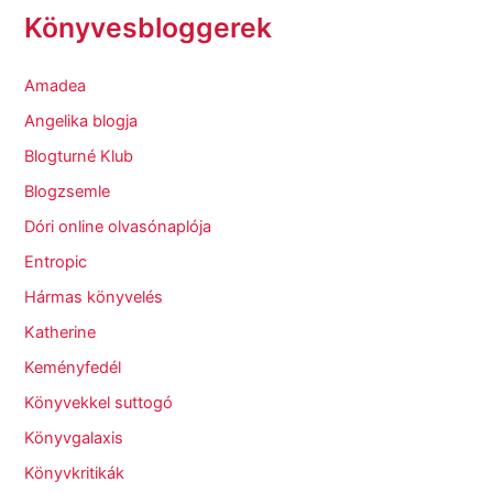
Könyvesbloggerek
Amadea
Angelika blogja
Blogturné Klub
Blogzsemle
Dóri online olvasónaplója
Entropic
Hármas könyvelés
Katherine
Keményfedél
Könyvekkel suttogó
Könyvgalaxis
Könyvkritikák