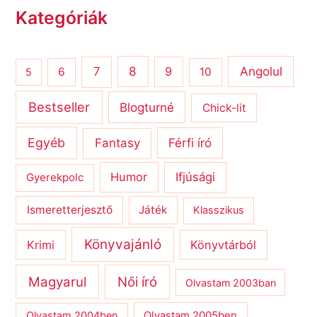
Kategóriák
8
Angolul
7
9
6
10
5
Bestseller
Blogturné
Chick-lit
Egyéb
Férfi író
Fantasy
Humor
Ifjúsági
Gyerekpolc
Ismeretterjesztő
Játék
Klasszikus
Könyvajánló
Krimi
Könyvtárból
Magyarul
Női író
Olvastam 2003ban
Olvastam 2004ben
Olvastam 2005ben