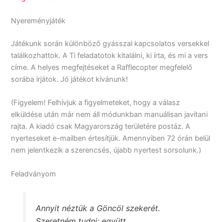
Nyereményjáték
Játékunk során különböző gyásszal kapcsolatos versekkel
találkozhattok. A Ti feladatotok kitalálni, ki írta, és mi a vers
címe. A helyes megfejtéseket a Rafflecopter megfelelő
sorába írjátok. Jó játékot kívánunk!
(Figyelem! Felhívjuk a figyelmeteket, hogy a válasz
elküldése után már nem áll módunkban manuálisan javítani
rajta. A kiadó csak Magyarország területére postáz. A
nyerteseket e-mailben értesítjük. Amennyiben 72 órán belül
nem jelentkezik a szerencsés, újabb nyertest sorsolunk.)
Feladványom
Annyit néztük a Göncöl szekerét.
Szeretném tudni: együtt,