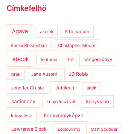
Címkefelhő
Agave
Athenaeum
akciók
Bernie Rhodenbarr
Christopher Moore
ebook
hangoskönyv
featured
fél
JD Robb
hírek
Jane Austen
Jubileum
Jennifer Crusie
játék
karácsony
könyvklub
könyvfesztivál
Könyvmolyképző
könyvlista
Lawrence Block
Loblowrimo
Matt Scudder