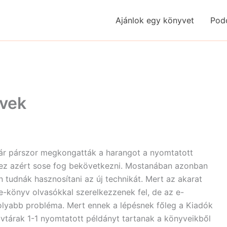
Ajánlok egy könyvet
Pod
yvek
ár párszor megkongatták a harangot a nyomtatott
y ez azért sose fog bekövetkezni. Mostanában azonban
 tudnák hasznosítani az új technikát. Mert az akarat
e-könyv olvasókkal szerelkezzenek fel, de az e-
olyabb probléma. Mert ennek a lépésnek főleg a Kiadók
yvtárak 1-1 nyomtatott példányt tartanak a könyveikből