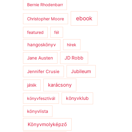
Bernie Rhodenbarr
ebook
Christopher Moore
featured
fél
hangoskönyv
hírek
JD Robb
Jane Austen
Jubileum
Jennifer Crusie
karácsony
játék
könyvklub
könyvfesztivál
könyvlista
Könyvmolyképző