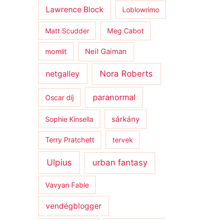
Lawrence Block
Loblowrimo
Matt Scudder
Meg Cabot
momlit
Neil Gaiman
netgalley
Nora Roberts
paranormal
Oscar díj
sárkány
Sophie Kinsella
Terry Pratchett
tervek
Ulpius
urban fantasy
Vavyan Fable
vendégblogger