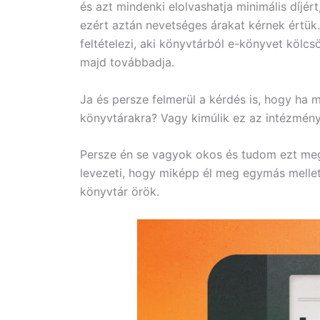
és azt mindenki elolvashatja minimális díjé
ezért aztán nevetséges árakat kérnek értük.
feltételezi, aki könyvtárból e-könyvet kölcs
majd továbbadja.
Ja és persze felmerül a kérdés is, hogy ha
könyvtárakra? Vagy kimúlik ez az intézmény 
Persze én se vagyok okos és tudom ezt meg
levezeti, hogy miképp él meg egymás melle
könyvtár örök.