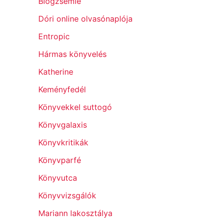
Blogzsemle
Dóri online olvasónaplója
Entropic
Hármas könyvelés
Katherine
Keményfedél
Könyvekkel suttogó
Könyvgalaxis
Könyvkritikák
Könyvparfé
Könyvutca
Könyvvizsgálók
Mariann lakosztálya