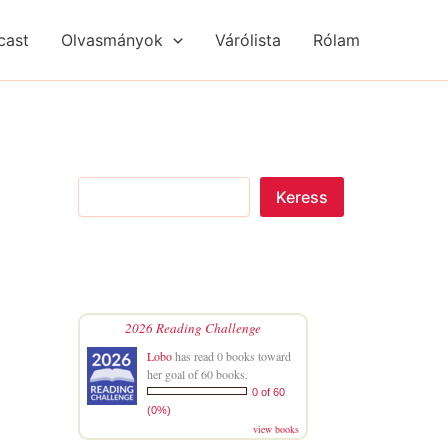
S
R
R
e
é
é
cast
Olvasmányok
Várólista
Rólam
a
g
g
r
i
i
c
s
s
h
é
é
g
g
e
e
k
k
Keress
2026 Reading Challenge
Lobo
has read 0 books toward
her goal of 60 books.
0 of 60
(0%)
view books