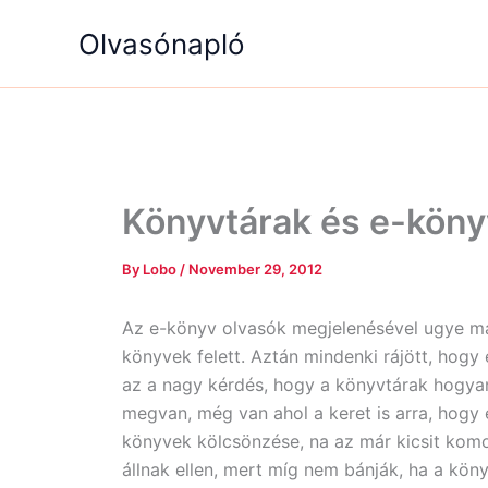
Skip
Olvasónapló
to
content
Könyvtárak és e-kön
By
Lobo
/
November 29, 2012
Az e-könyv olvasók megjelenésével ugye m
könyvek felett. Aztán mindenki rájött, hog
az a nagy kérdés, hogy a könyvtárak hogyan
megvan, még van ahol a keret is arra, hogy 
könyvek kölcsönzése, na az már kicsit kom
állnak ellen, mert míg nem bánják, ha a kön