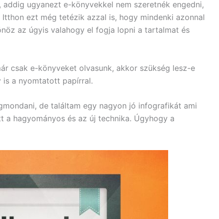
rt, addig ugyanezt e-könyvekkel nem szeretnék engedni,
 Itthon ezt még tetézik azzal is, hogy mindenki azonnal
önöz az úgyis valahogy el fogja lopni a tartalmat és
 már csak e-könyveket olvasunk, akkor szükség lesz-e
is a nyomtatott papírral.
mondani, de találtam egy nagyon jó infografikát ami
tt a hagyományos és az új technika. Úgyhogy a