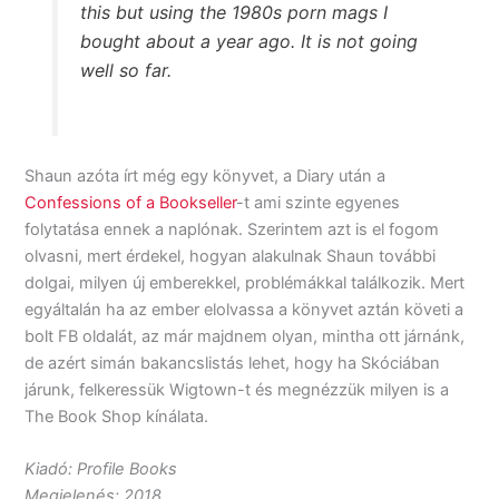
this but using the 1980s porn mags I
bought about a year ago. It is not going
well so far.
Shaun azóta írt még egy könyvet, a Diary után a
Confessions of a Bookseller
-t ami szinte egyenes
folytatása ennek a naplónak. Szerintem azt is el fogom
olvasni, mert érdekel, hogyan alakulnak Shaun további
dolgai, milyen új emberekkel, problémákkal találkozik. Mert
egyáltalán ha az ember elolvassa a könyvet aztán követi a
bolt FB oldalát, az már majdnem olyan, mintha ott járnánk,
de azért simán bakancslistás lehet, hogy ha Skóciában
járunk, felkeressük Wigtown-t és megnézzük milyen is a
The Book Shop kínálata.
Kiadó: Profile Books
Megjelenés: 2018