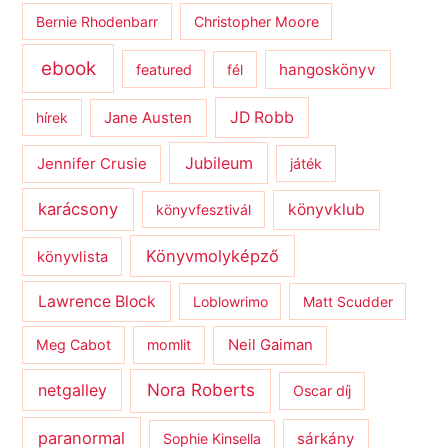
Bernie Rhodenbarr
Christopher Moore
ebook
hangoskönyv
featured
fél
JD Robb
hírek
Jane Austen
Jubileum
Jennifer Crusie
játék
karácsony
könyvklub
könyvfesztivál
Könyvmolyképző
könyvlista
Lawrence Block
Loblowrimo
Matt Scudder
Meg Cabot
momlit
Neil Gaiman
netgalley
Nora Roberts
Oscar díj
paranormal
sárkány
Sophie Kinsella