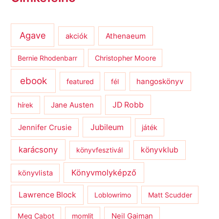
Agave
Athenaeum
akciók
Bernie Rhodenbarr
Christopher Moore
ebook
hangoskönyv
featured
fél
JD Robb
hírek
Jane Austen
Jubileum
Jennifer Crusie
játék
karácsony
könyvklub
könyvfesztivál
Könyvmolyképző
könyvlista
Lawrence Block
Loblowrimo
Matt Scudder
Meg Cabot
momlit
Neil Gaiman