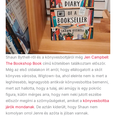
Shaun Bythell-ről és a könyvesboltjáról még
Jen Campbell:
The Bookshop Book
című kötetében találkoztam először.
Még az első oldalakon írt arról, hogy ellátogatott a skót
könyves városba, Wigtown-ba, ahol eleinte nem is mert a
leghíresebb, legnagyobb antikvár könyvesboltba bemenni,
mert azt hallotta, hogy a tulaj, aki amúgy is egy pokróc
figura, külön mérges arra, hogy nem neki jutott eszébe
először megírni a szörnyűségeket, amiket a
könyvesboltba
járók mondanak
. De aztán kiderült, hogy Shaun nem
komolyan orrol Jenre és azóta is jóban vannak.