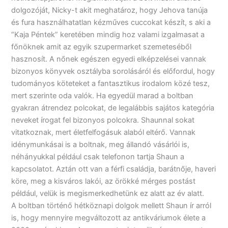
dolgozóját, Nicky-t akit meghatároz, hogy Jehova tanúja
és fura használhatatlan kézműves cuccokat készít, s aki a
“Kaja Péntek” keretében mindig hoz valami izgalmasat a
főnöknek amit az egyik szupermarket szemeteséből
hasznosít. A nőnek egészen egyedi elképzelései vannak
bizonyos könyvek osztályba sorolásáról és előfordul, hogy
tudományos köteteket a fantasztikus irodalom közé tesz,
mert szerinte oda valók. Ha egyedül marad a boltban
gyakran átrendez polcokat, de legalábbis sajátos kategória
neveket írogat fel bizonyos polcokra. Shaunnal sokat
vitatkoznak, mert életfelfogásuk alaból eltérő. Vannak
idénymunkásai is a boltnak, meg állandó vásárlói is,
néhányukkal például csak telefonon tartja Shaun a
kapcsolatot. Aztán ott van a férfi családja, barátnője, haveri
köre, meg a kisváros lakói, az örökké mérges postást
például, velük is megismerkedhetünk ez alatt az év alatt.
A boltban történő hétköznapi dolgok mellett Shaun ír arról
is, hogy mennyire megváltozott az antikváriumok élete a