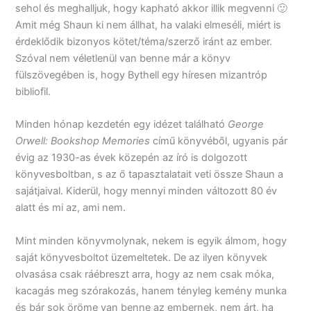
sehol és meghalljuk, hogy kapható akkor illik megvenni 🙂
Amit még Shaun ki nem állhat, ha valaki elmeséli, miért is
érdeklődik bizonyos kötet/téma/szerző iránt az ember.
Szóval nem véletlenül van benne már a könyv
fülszövegében is, hogy Bythell egy híresen mizantróp
bibliofil.
Minden hónap kezdetén egy idézet található
George
Orwell: Bookshop Memories
című könyvéből, ugyanis pár
évig az 1930-as évek közepén az író is dolgozott
könyvesboltban, s az ő tapasztalatait veti össze Shaun a
sajátjaival. Kiderül, hogy mennyi minden változott 80 év
alatt és mi az, ami nem.
Mint minden könyvmolynak, nekem is egyik álmom, hogy
saját könyvesboltot üzemeltetek. De az ilyen könyvek
olvasása csak ráébreszt arra, hogy az nem csak móka,
kacagás meg szórakozás, hanem tényleg kemény munka
és bár sok öröme van benne az embernek, nem árt, ha