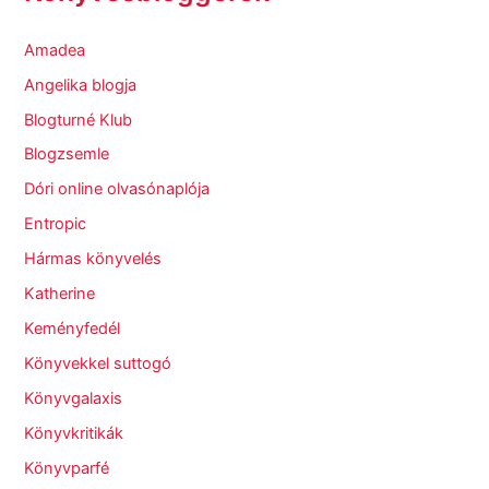
Amadea
Angelika blogja
Blogturné Klub
Blogzsemle
Dóri online olvasónaplója
Entropic
Hármas könyvelés
Katherine
Keményfedél
Könyvekkel suttogó
Könyvgalaxis
Könyvkritikák
Könyvparfé