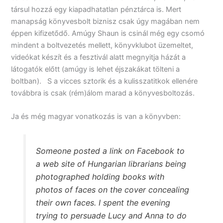
társul hozzá egy kiapadhatatlan pénztárca is. Mert
manapság könyvesbolt biznisz csak úgy magában nem
éppen kifizetődő. Amúgy Shaun is csinál még egy csomó
mindent a boltvezetés mellett, könyvklubot üzemeltet,
videókat készít és a fesztivál alatt megnyitja házát a
látogatók előtt (amúgy is lehet éjszakákat tölteni a
boltban). S a vicces sztorik és a kulisszatitkok ellenére
továbbra is csak (rém)álom marad a könyvesboltozás.
Ja és még magyar vonatkozás is van a könyvben:
Someone posted a link on Facebook to
a web site of Hungarian librarians being
photographed holding books with
photos of faces on the cover concealing
their own faces. I spent the evening
trying to persuade Lucy and Anna to do