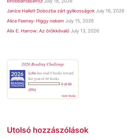
kirobbantásához
July 18, 2026
Janice Hallett Dobozba zárt gyilkosságok
July 16, 2026
Alice Feeney: Higgy nekem
July 15, 2026
Alix E. Harrow: Az örökkévaló
July 13, 2026
2026 Reading Challenge
Lobo
has read 0 books toward
her goal of 60 books.
0 of 60
(0%)
view books
Utolsó hozzászólások