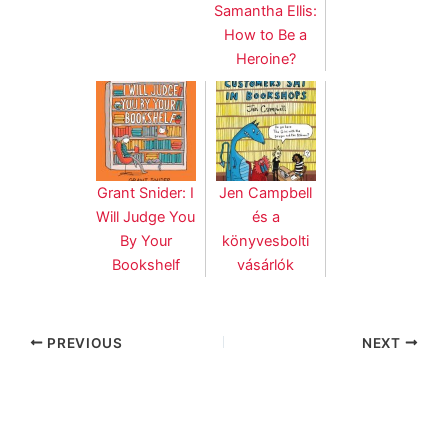
Samantha Ellis:
How to Be a
Heroine?
Grant Snider: I
Jen Campbell
Will Judge You
és a
By Your
könyvesbolti
Bookshelf
vásárlók
PREVIOUS
NEXT