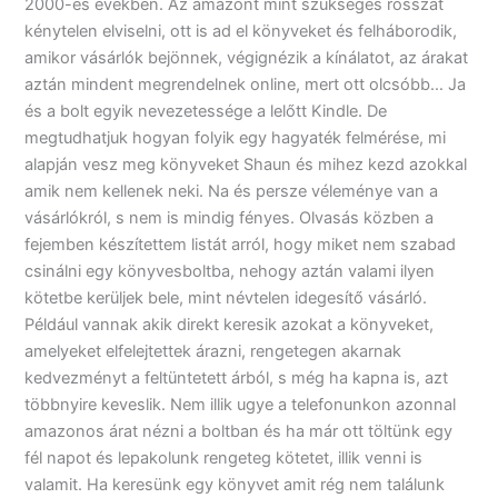
2000-es években. Az amazont mint szükséges rosszat
kénytelen elviselni, ott is ad el könyveket és felháborodik,
amikor vásárlók bejönnek, végignézik a kínálatot, az árakat
aztán mindent megrendelnek online, mert ott olcsóbb… Ja
és a bolt egyik nevezetessége a lelőtt Kindle. De
megtudhatjuk hogyan folyik egy hagyaték felmérése, mi
alapján vesz meg könyveket Shaun és mihez kezd azokkal
amik nem kellenek neki. Na és persze véleménye van a
vásárlókról, s nem is mindig fényes. Olvasás közben a
fejemben készítettem listát arról, hogy miket nem szabad
csinálni egy könyvesboltba, nehogy aztán valami ilyen
kötetbe kerüljek bele, mint névtelen idegesítő vásárló.
Például vannak akik direkt keresik azokat a könyveket,
amelyeket elfelejtettek árazni, rengetegen akarnak
kedvezményt a feltüntetett árból, s még ha kapna is, azt
többnyire keveslik. Nem illik ugye a telefonunkon azonnal
amazonos árat nézni a boltban és ha már ott töltünk egy
fél napot és lepakolunk rengeteg kötetet, illik venni is
valamit. Ha keresünk egy könyvet amit rég nem találunk