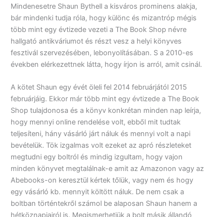
Mindenesetre Shaun Bythell a kisváros prominens alakja,
bár mindenki tudja róla, hogy különc és mizantróp mégis
több mint egy évtizede vezeti a The Book Shop névre
hallgató antikváriumot és részt vesz a helyi könyves
fesztivál szervezésében, lebonyolításában. S a 2010-es
években elérkezettnek látta, hogy írjon is arról, amit csinál.
A kötet Shaun egy évét öleli fel 2014 februárjától 2015
februárjáig. Ekkor már több mint egy évtizede a The Book
Shop tulajdonosa és a könyv konkrétan minden nap leírja,
hogy mennyi online rendelése volt, ebből mit tudtak
teljesíteni, hány vásárló járt náluk és mennyi volt a napi
bevételük. Tök izgalmas volt ezeket az apró részleteket
megtudni egy boltról és mindig izgultam, hogy vajon
minden könyvet megtalálnak-e amit az Amazonon vagy az
Abebooks-on keresztül kértek tőlük, vagy nem és hogy
egy vásárló kb. mennyit költött náluk. De nem csak a
boltban történtekről számol be alaposan Shaun hanem a
hétköznapjairól is. Megismerhetjük a bolt másik állandó