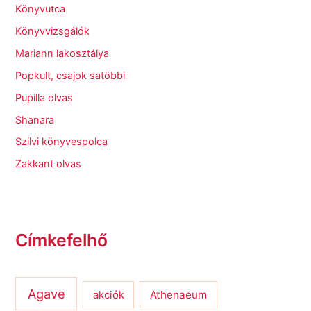
Könyvutca
Könyvvizsgálók
Mariann lakosztálya
Popkult, csajok satöbbi
Pupilla olvas
Shanara
Szilvi könyvespolca
Zakkant olvas
Címkefelhő
Agave
Athenaeum
akciók