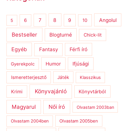
8
Angolul
7
9
6
10
5
Bestseller
Blogturné
Chick-lit
Egyéb
Férfi író
Fantasy
Humor
Ifjúsági
Gyerekpolc
Ismeretterjesztő
Játék
Klasszikus
Könyvajánló
Krimi
Könyvtárból
Magyarul
Női író
Olvastam 2003ban
Olvastam 2004ben
Olvastam 2005ben