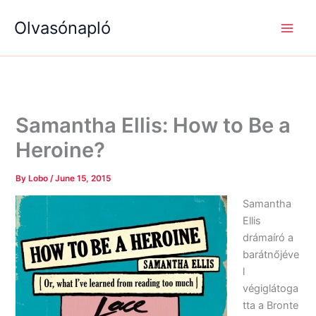
S
R
R
Skip
e
é
é
Olvasónapló
to
a
g
g
content
r
i
i
c
s
s
h
é
é
g
g
e
e
k
k
Samantha Ellis: How to Be a
Heroine?
By
Lobo
/
June 15, 2015
Samantha
Ellis
drámaíró a
barátnőjéve
l
végiglátoga
tta a Bronte