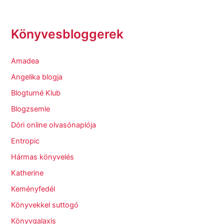
Könyvesbloggerek
Amadea
Angelika blogja
Blogturné Klub
Blogzsemle
Dóri online olvasónaplója
Entropic
Hármas könyvelés
Katherine
Keményfedél
Könyvekkel suttogó
Könyvgalaxis