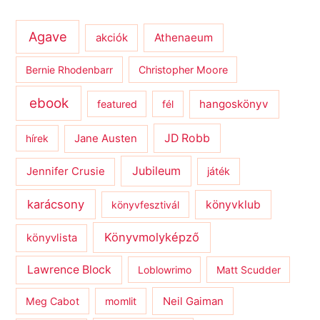
Agave
Athenaeum
akciók
Bernie Rhodenbarr
Christopher Moore
ebook
hangoskönyv
featured
fél
JD Robb
hírek
Jane Austen
Jubileum
Jennifer Crusie
játék
karácsony
könyvklub
könyvfesztivál
Könyvmolyképző
könyvlista
Lawrence Block
Loblowrimo
Matt Scudder
Meg Cabot
momlit
Neil Gaiman