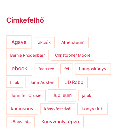
Címkefelhő
Agave
Athenaeum
akciók
Bernie Rhodenbarr
Christopher Moore
ebook
hangoskönyv
featured
fél
JD Robb
hírek
Jane Austen
Jubileum
Jennifer Crusie
játék
karácsony
könyvklub
könyvfesztivál
Könyvmolyképző
könyvlista