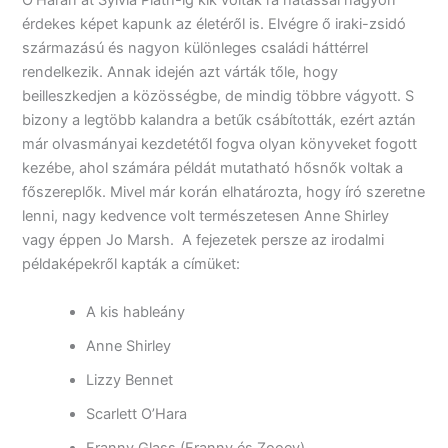
O’Harán át Sylvia Plath-ig kik voltak rá hatással nagyon
érdekes képet kapunk az életéről is. Elvégre ő iraki-zsidó
származású és nagyon különleges családi háttérrel
rendelkezik. Annak idején azt várták tőle, hogy
beilleszkedjen a közösségbe, de mindig többre vágyott. S
bizony a legtöbb kalandra a betűk csábították, ezért aztán
már olvasmányai kezdetétől fogva olyan könyveket fogott
kezébe, ahol számára példát mutatható hősnők voltak a
főszereplők. Mivel már korán elhatározta, hogy író szeretne
lenni, nagy kedvence volt természetesen Anne Shirley
vagy éppen Jo Marsh. A fejezetek persze az irodalmi
példaképekről kapták a címüket:
A kis hableány
Anne Shirley
Lizzy Bennet
Scarlett O’Hara
Franny Glass (Franny és Zooey)