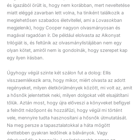
és igazából örült is, hogy nem korábban, mert neveltetése
miatt eléggé zavarban lett volna, ha tiniként találkozik a
meglehetősen szabados életvitellel, ami a
Lovasok
ban
megjelenik), hogy Cooper nagyon olvasmányosan és
magával ragadóan ír. De például elolvasta az Alkonyat
trilógiát is, és feltűnik az olvasmánylistájában nem egy
olyan kötet, amiről nem is gondolnák, hogy szerepet kap
egy ilyen írásban.
Úgyhogy végül szinte két szálon fut a dolog: Ellis
visszaemlékezik arra, hogy mikor, miért olvasta az adott
regényeket, milyen életkörülmények között, mi volt az, amit
a hősnők jelentettek neki, milyen dolgokat vélt elsajátítani
tőlük. Aztán most, hogy újra előveszi a könyveket befigyel
a felnőtt nézőpont és hozzáfűzi, hogy végül mi történt
vele, mennyire tudta hasznosítani a hősnők útmutatását.
Na meg persze a tapasztalatokkal a háta mögött
érettebben gyakran ledőlnek a bálványok. Vagy