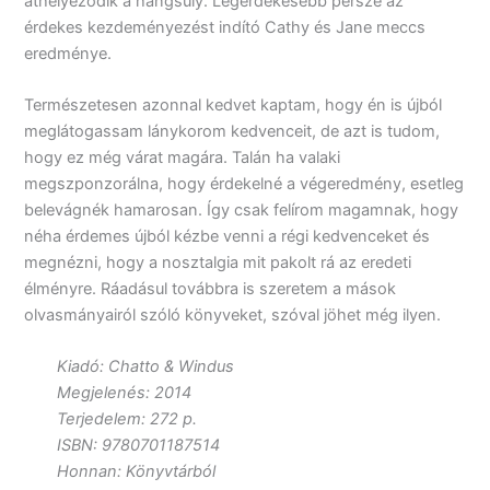
áthelyeződik a hangsúly. Legérdekesebb persze az
érdekes kezdeményezést indító Cathy és Jane meccs
eredménye.
Természetesen azonnal kedvet kaptam, hogy én is újból
meglátogassam lánykorom kedvenceit, de azt is tudom,
hogy ez még várat magára. Talán ha valaki
megszponzorálna, hogy érdekelné a végeredmény, esetleg
belevágnék hamarosan. Így csak felírom magamnak, hogy
néha érdemes újból kézbe venni a régi kedvenceket és
megnézni, hogy a nosztalgia mit pakolt rá az eredeti
élményre. Ráadásul továbbra is szeretem a mások
olvasmányairól szóló könyveket, szóval jöhet még ilyen.
Kiadó: Chatto & Windus
Megjelenés: 2014
Terjedelem: 272 p.
ISBN: 9780701187514
Honnan: Könyvtárból