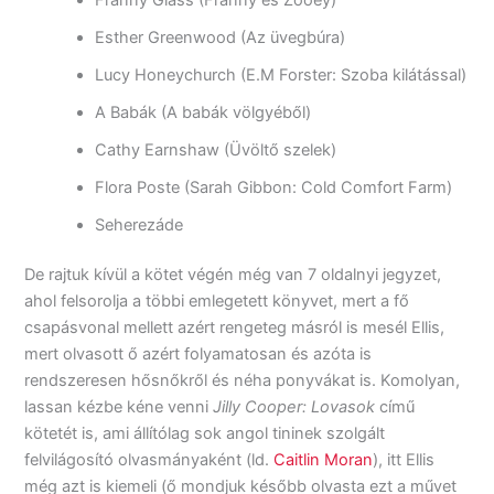
Esther Greenwood (Az üvegbúra)
Lucy Honeychurch (E.M Forster: Szoba kilátással)
A Babák (A babák völgyéből)
Cathy Earnshaw (Üvöltő szelek)
Flora Poste (Sarah Gibbon: Cold Comfort Farm)
Seherezáde
De rajtuk kívül a kötet végén még van 7 oldalnyi jegyzet,
ahol felsorolja a többi emlegetett könyvet, mert a fő
csapásvonal mellett azért rengeteg másról is mesél Ellis,
mert olvasott ő azért folyamatosan és azóta is
rendszeresen hősnőkről és néha ponyvákat is. Komolyan,
lassan kézbe kéne venni
Jilly Cooper: Lovasok
című
kötetét is, ami állítólag sok angol tininek szolgált
felvilágosító olvasmányaként (ld.
Caitlin Moran
), itt Ellis
még azt is kiemeli (ő mondjuk később olvasta ezt a művet