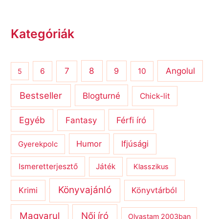
Kategóriák
8
Angolul
7
9
6
10
5
Bestseller
Blogturné
Chick-lit
Egyéb
Férfi író
Fantasy
Humor
Ifjúsági
Gyerekpolc
Ismeretterjesztő
Játék
Klasszikus
Könyvajánló
Krimi
Könyvtárból
Magyarul
Női író
Olvastam 2003ban