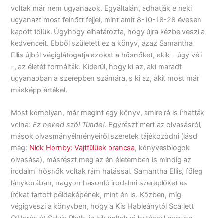
voltak már nem ugyanazok. Egyáltalán, adhatják e neki
ugyanazt most felnőtt fejjel, mint amit 8-10-18-28 évesen
kapott tőlük. Úgyhogy elhatározta, hogy újra kézbe veszi a
kedvenceit. Ebből született ez a könyv, azaz Samantha
Ellis újból végiglátogatja azokat a hősnőket, akik – úgy véli
-, az életét formálták. Kiderül, hogy ki az, aki maradt
ugyanabban a szerepben számára, s ki az, akit most már
másképp értékel.
Most komolyan, már megint egy könyv, amire rá is írhatták
volna:
Ez neked szól Tünde!
. Egyrészt mert az olvasásról,
mások olvasmányélményeiről szeretek tájékozódni (lásd
még:
Nick Hornby: Vájtfülűek brancsa
, könyvesblogok
olvasása), másrészt meg az én életemben is mindig az
irodalmi hősnők voltak rám hatással. Samantha Ellis, főleg
lánykorában, nagyon hasonló irodalmi szereplőket és
írókat tartott példaképének, mint én is. Közben, míg
végigveszi a könyvben, hogy a Kis Hableánytól Scarlett