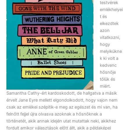
testvérek
emlékhelyei
t és
elkezdtek
azon
vitatkozni,
hogy
melyikükne
k ki volt a
kedvenc
hősnője
tőlük és
miért.
Samantha Cathy-ért kardoskodott, de hallgatva a másik
érveit Jane Eyre mellett elgondolkodott, hogy vajon nem
csak az emlékei szépítik-e meg az egészet és mi van, ha
felnőtt fejjel újra olvasva azoknak a hősnőknek a
történetét, akik annak idején utat mutattak neki, akikhez
fordult amikor választások előtt állt, akik a példaképei