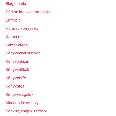
Blogzsemle
Dóri online olvasónaplója
Entropic
Hármas könyvelés
Katherine
Keményfedél
Könyvekkel suttogó
Könyvgalaxis
Könyvkritikák
Könyvparfé
Könyvutca
Könyvvizsgálók
Mariann lakosztálya
Popkult, csajok satöbbi