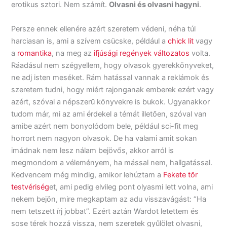
erotikus sztori. Nem számít.
Olvasni és olvasni hagyni
.
Persze ennek ellenére azért szeretem védeni, néha túl
harciasan is, ami a szívem csücske, például a
chick lit
vagy
a
romantika
, na meg az
ifjúsági regények változatos
volta.
Ráadásul nem szégyellem, hogy olvasok gyerekkönyveket,
ne adj isten meséket. Rám hatással vannak a reklámok és
szeretem tudni, hogy miért rajonganak emberek ezért vagy
azért, szóval a népszerű könyvekre is bukok. Ugyanakkor
tudom már, mi az ami érdekel a témát illetően, szóval van
amibe azért nem bonyolódom bele, például sci-fit meg
horrort nem nagyon olvasok. De ha valami amit sokan
imádnak nem lesz nálam bejövős, akkor arról is
megmondom a véleményem, ha mással nem, hallgatással.
Kedvencem még mindig, amikor lehúztam a
Fekete tőr
testvériség
et, ami pedig elvileg pont olyasmi lett volna, ami
nekem bejön, mire megkaptam az adu visszavágást: “Ha
nem tetszett írj jobbat”. Ezért aztán Wardot letettem és
sose térek hozzá vissza, nem szeretek gyűlölet olvasni,