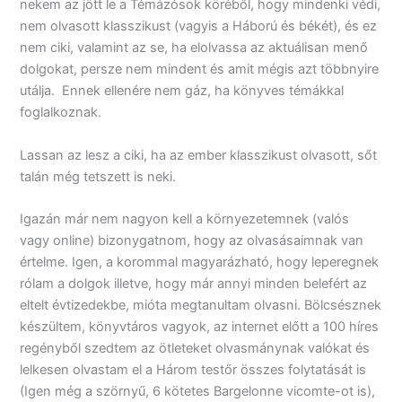
nekem az jött le a Témázósok köréből, hogy mindenki védi,
nem olvasott klasszikust (vagyis a Háború és békét), és ez
nem ciki, valamint az se, ha elolvassa az aktuálisan menő
dolgokat, persze nem mindent és amit mégis azt többnyire
utálja. Ennek ellenére nem gáz, ha könyves témákkal
foglalkoznak.
Lassan az lesz a ciki, ha az ember klasszikust olvasott, sőt
talán még tetszett is neki.
Igazán már nem nagyon kell a környezetemnek (valós
vagy online) bizonygatnom, hogy az olvasásaimnak van
értelme. Igen, a korommal magyarázható, hogy leperegnek
rólam a dolgok illetve, hogy már annyi minden belefért az
eltelt évtizedekbe, mióta megtanultam olvasni. Bölcsésznek
készültem, könyvtáros vagyok, az internet előtt a 100 híres
regényből szedtem az ötleteket olvasmánynak valókat és
lelkesen olvastam el a Három testőr összes folytatását is
(Igen még a szörnyű, 6 kötetes Bargelonne vicomte-ot is),