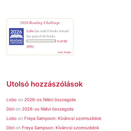
2026 Reading Challenge
Lobo
has read 0 books toward
her goal of 60 books.
0 of 60
(0%)
view books
Utolsó hozzászólások
Lobo
on
2026-os félévi összegzés
Dóri
on
2026-os félévi összegzés
Lobo
on
Freya Sampson: Kíváncsi szomszédok
Dóri
on
Freya Sampson: Kíváncsi szomszédok