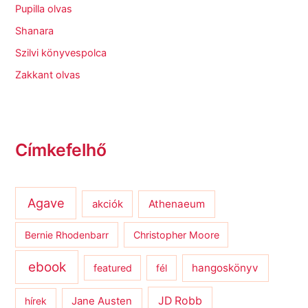
Pupilla olvas
Shanara
Szilvi könyvespolca
Zakkant olvas
Címkefelhő
Agave
Athenaeum
akciók
Bernie Rhodenbarr
Christopher Moore
ebook
hangoskönyv
featured
fél
JD Robb
hírek
Jane Austen