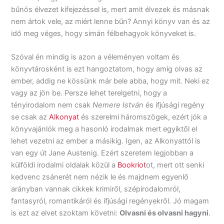
bűnös élvezet kifejezéssel is, mert amit élvezek és másnak
nem ártok vele, az miért lenne bűn? Annyi könyv van és az
idő meg véges, hogy simán félbehagyok könyveket is.
Szóval én mindig is azon a véleményen voltam és
könyvtárosként is ezt hangoztatom, hogy amíg olvas az
ember, addig ne kössünk már bele abba, hogy mit. Neki ez
vagy az jön be. Persze lehet terelgetni, hogy a
tényirodalom nem csak
Nemere István
és ifjúsági regény
se csak az
Alkonyat
és szerelmi háromszögek, ezért jók a
könyvajánlók meg a hasonló irodalmak mert egyiktől el
lehet vezetni az ember a másikig. Igen, az Alkonyattól is
van egy út Jane Austenig. Ezért szeretem legjobban a
külföldi irodalmi oldalak közül a
Bookriot
ot, mert ott senki
kedvenc zsánerét nem nézik le és majdnem egyenlő
arányban vannak cikkek krimiről, szépirodalomról,
fantasyról, romantikáról és ifjúsági regényekről. Jó magam
is ezt az elvet szoktam követni:
Olvasni és olvasni hagyni
.