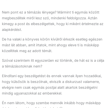
Nem pont ez a témázás lényege? Mármint ti egymás között
megbeszélitek miről lesz szó, mindenki feldolgozza. Aztán
kimegy a post és elbeszélgettek, hogy ki miként értelmezte az
alapkérdést.
De ha valaki a könyves körön kívülről érkezik esetleg egészen
mást lát abban, amit írtatok, mint ahogy eleve ti is másképp
közelítitek meg az adott témát.
Szóval szerintem itt egyszerűen ez történik, de hát ez is a célja
a témázásotoknak nem?
Elindítani egy beszélgetést és ennek vannak ilyen hozadékai,
hogy külsősök is beszólnak, elviszik a diskurzust valamerre,
elvégre nem csak egymás postjai alatt akartok beszélgetni
mindig ugyanazokkal az emberekkel.
Én nem látom, hogy szembe mennék inkább hogy másképp