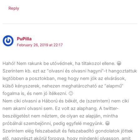
Reply
PuPilla
February 26, 2019 at 22:17
Hahó! Nem rakunk be utóvédnek, ha tiltakozol ellene. 😀
Szerintem kb. ezt az “olvasni és olvasni hagyni”-t hangoztattuk
legtöbben a posztokban, meg hogy nem jók az elvárások,
külső kényszerek, nehezen meghatározható az “alapmű”
fogalma is, és nem jó ítélkezni. 🙂
Nem ciki olvasni a Háború és békét, de (szerintem) nem ciki
nem akarni olvasni sem. Ez volt az alaphang. A twitter-
beszélgetést nem néztem, de olyan ez alapján, mintha
próbálnál szembejönni, pedig egyfelé megyünk. 😀
Szerintem elég felszabadult és felszabadító gondolatok jöttek
elő, nagyrészt akörül forogva, hogy mindenki olvasson, amit