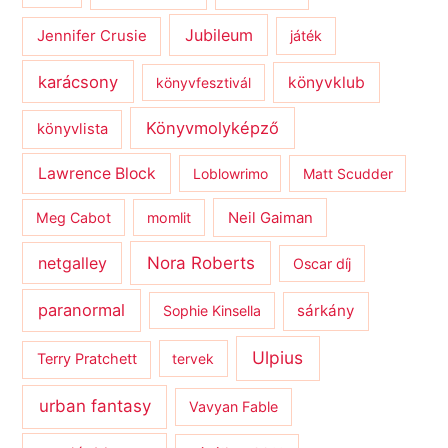
Jubileum
Jennifer Crusie
játék
karácsony
könyvklub
könyvfesztivál
Könyvmolyképző
könyvlista
Lawrence Block
Loblowrimo
Matt Scudder
Meg Cabot
momlit
Neil Gaiman
netgalley
Nora Roberts
Oscar díj
paranormal
sárkány
Sophie Kinsella
Ulpius
Terry Pratchett
tervek
urban fantasy
Vavyan Fable