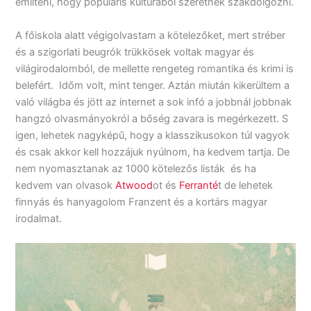
említeni, hogy populáris kultúrából szeretnék szakdolgozni.
A főiskola alatt végigolvastam a kötelezőket, mert stréber
és a szigorlati beugrók trükkösek voltak magyar és
világirodalomból, de mellette rengeteg romantika és krimi is
belefért. Időm volt, mint tenger. Aztán miután kikerültem a
való világba és jött az internet a sok infó a jobbnál jobbnak
hangzó olvasmányokról a bőség zavara is megérkezett. S
igen, lehetek nagyképű, hogy a klasszikusokon túl vagyok
és csak akkor kell hozzájuk nyúlnom, ha kedvem tartja. De
nem nyomasztanak az 1000 kötelezős listák és ha
kedvem van olvasok
Atwood
ot és
Ferranté
t de lehetek
finnyás és hanyagolom Franzent és a kortárs magyar
irodalmat.