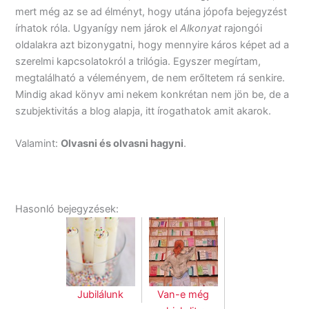
mert még az se ad élményt, hogy utána jópofa bejegyzést
írhatok róla. Ugyanígy nem járok el
Alkonyat
rajongói
oldalakra azt bizonygatni, hogy mennyire káros képet ad a
szerelmi kapcsolatokról a trilógia. Egyszer megírtam,
megtalálható a véleményem, de nem erőltetem rá senkire.
Mindig akad könyv ami nekem konkrétan nem jön be, de a
szubjektivitás a blog alapja, itt írogathatok amit akarok.
Valamint:
Olvasni és olvasni hagyni
.
Hasonló bejegyzések:
Jubilálunk
Van-e még