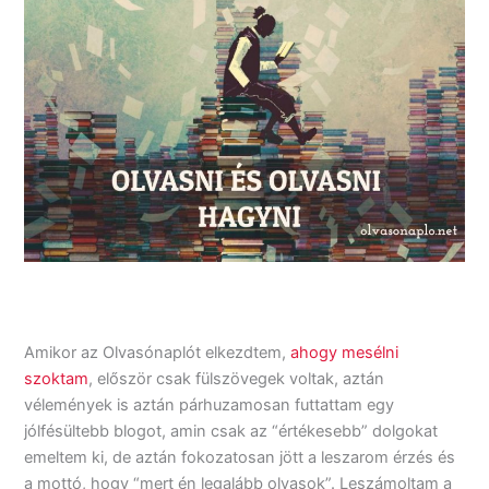
Amikor az Olvasónaplót elkezdtem,
ahogy mesélni
szoktam
, először csak fülszövegek voltak, aztán
vélemények is aztán párhuzamosan futtattam egy
jólfésültebb blogot, amin csak az “értékesebb” dolgokat
emeltem ki, de aztán fokozatosan jött a leszarom érzés és
a mottó, hogy “mert én legalább olvasok”. Leszámoltam a