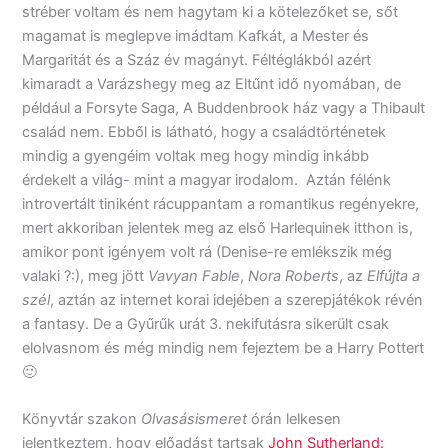
stréber voltam és nem hagytam ki a kötelezőket se, sőt
magamat is meglepve imádtam Kafkát, a Mester és
Margaritát és a Száz év magányt. Féltéglákból azért
kimaradt a Varázshegy meg az Eltűnt idő nyomában, de
például a Forsyte Saga, A Buddenbrook ház vagy a Thibault
család nem. Ebből is látható, hogy a családtörténetek
mindig a gyengéim voltak meg hogy mindig inkább
érdekelt a világ- mint a magyar irodalom. Aztán félénk
introvertált tiniként rácuppantam a romantikus regényekre,
mert akkoriban jelentek meg az első Harlequinek itthon is,
amikor pont igényem volt rá (Denise-re emlékszik még
valaki ?:), meg jött
Vavyan Fable
,
Nora Roberts
, az
Elfújta a
szél
, aztán az internet korai idejében a szerepjátékok révén
a fantasy. De a Gyűrűk urát 3. nekifutásra sikerült csak
elolvasnom és még mindig nem fejeztem be a Harry Pottert
🙂
Könyvtár szakon
Olvasásismeret
órán lelkesen
jelentkeztem, hogy előadást tartsak
John Sutherland: