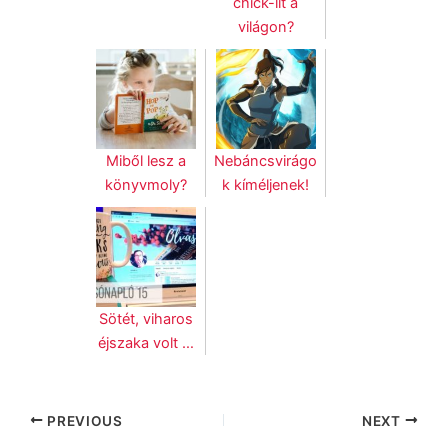
chick-lit a
világon?
Miből lesz a
Nebáncsvirágo
könyvmoly?
k kíméljenek!
Sötét, viharos
éjszaka volt …
PREVIOUS
NEXT