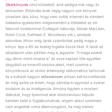
Sikerkönyvek
című kötetéből, amit addigra már vagy 3x
elolvastam (főiskolás évek végig nagyon sok könyvet
olvastam újra, kösz, hogy nem voltál, internet) és mindent
beleadva igyekeztem megismertetni a többieket az ott
felsorolt irodalommal (Csillagok háborúja, Alistair MacLean,
Robin Cook, Kathleen E. Woodiwiss stb.), amelyek
akkoriban itthon még újnak számítottak pedig maga a
könyv épp a 80-as évekig foglalta össze őket. A tanár az
előadásom után pikírten meg is jegyezte: “S maga ezeket
úgy látom mind olvasta is” és sose kaptam tőle egyetlen
tárgyából se innentől kezdve jelest, mert szerinte a
könyvtárosok az utolsó értelmiségi védvonalhoz tartoznak
és a kultúrát nagyon
erőszakosan
erősen kell közvetíteniük
én meg azóta se értem, hogy zárhatja ki egymást a zsáner
irodalom és az intelligencia. Annyira irigylem a mostani
diákokat, hogy ilyesmivel akár doktorandusz képzés
keretein belül is foglalkozhatnak, engem akkor szerintem
nem engedtek volna államvizsgázni, ha meg merem