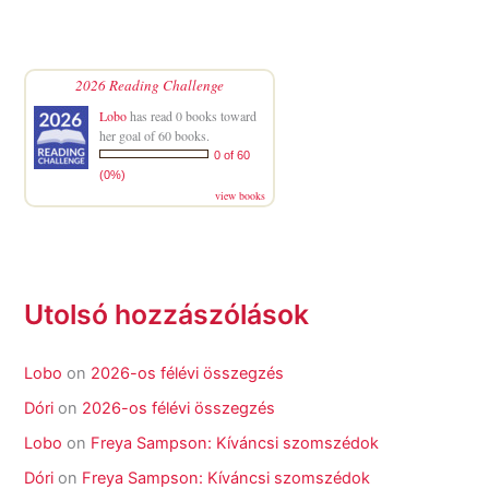
2026 Reading Challenge
Lobo
has read 0 books toward
her goal of 60 books.
0 of 60
(0%)
view books
Utolsó hozzászólások
Lobo
on
2026-os félévi összegzés
Dóri
on
2026-os félévi összegzés
Lobo
on
Freya Sampson: Kíváncsi szomszédok
Dóri
on
Freya Sampson: Kíváncsi szomszédok