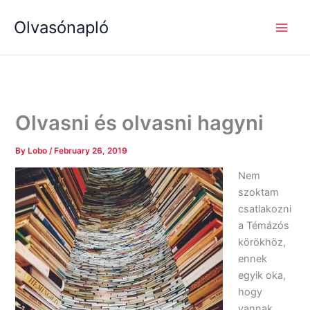
S
R
R
Skip
e
é
é
Olvasónapló
to
a
g
g
content
r
i
i
c
s
s
h
é
é
g
g
e
e
k
k
Olvasni és olvasni hagyni
By
Lobo
/
February 26, 2019
Nem
szoktam
csatlakozni
a Témázós
körökhöz,
ennek
egyik oka,
hogy
vannak