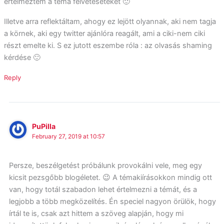
értelmeztem a téma felvetéseteket 🙂
Illetve arra reflektáltam, ahogy ez lejött olyannak, aki nem tagja
a körnek, aki egy twitter ajánlóra reagált, ami a ciki-nem ciki
részt emelte ki. S ez jutott eszembe róla : az olvasás shaming
kérdése 🙂
Reply
PuPilla
February 27, 2019 at 10:57
Persze, beszélgetést próbálunk provokálni vele, meg egy
kicsit pezsgőbb blogéletet. 😉 A témakiírásokkon mindig ott
van, hogy totál szabadon lehet értelmezni a témát, és a
legjobb a több megközelítés. Én speciel nagyon örülök, hogy
írtál te is, csak azt hittem a szöveg alapján, hogy mi