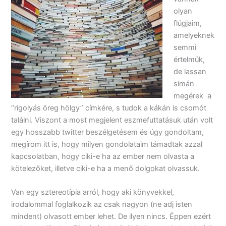
olyan
flúgjaim,
amelyeknek
semmi
értelmük,
de lassan
simán
megérek a
“rigolyás öreg hölgy” címkére, s tudok a kákán is csomót
találni. Viszont a most megjelent eszmefuttatásuk után volt
egy hosszabb twitter beszélgetésem és úgy gondoltam,
megírom itt is, hogy milyen gondolataim támadtak azzal
kapcsolatban, hogy ciki-e ha az ember nem olvasta a
kötelezőket, illetve ciki-e ha a menő dolgokat olvassuk.
Van egy sztereotípia arról, hogy aki könyvekkel,
irodalommal foglalkozik az csak nagyon (ne adj isten
mindent) olvasott ember lehet. De ilyen nincs. Éppen ezért