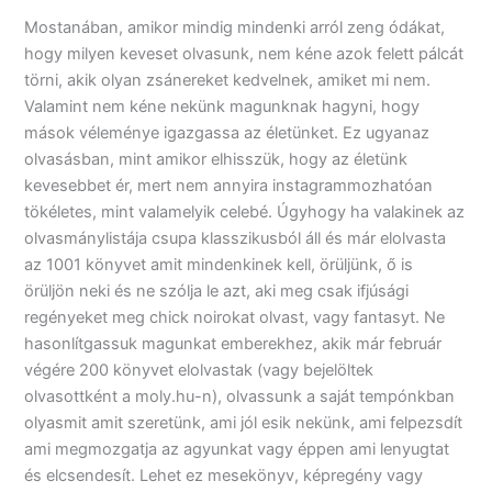
Mostanában, amikor mindig mindenki arról zeng ódákat,
hogy milyen keveset olvasunk, nem kéne azok felett pálcát
törni, akik olyan zsánereket kedvelnek, amiket mi nem.
Valamint nem kéne nekünk magunknak hagyni, hogy
mások véleménye igazgassa az életünket. Ez ugyanaz
olvasásban, mint amikor elhisszük, hogy az életünk
kevesebbet ér, mert nem annyira instagrammozhatóan
tökéletes, mint valamelyik celebé. Úgyhogy ha valakinek az
olvasmánylistája csupa klasszikusból áll és már elolvasta
az 1001 könyvet amit mindenkinek kell, örüljünk, ő is
örüljön neki és ne szólja le azt, aki meg csak ifjúsági
regényeket meg chick noirokat olvast, vagy fantasyt. Ne
hasonlítgassuk magunkat emberekhez, akik már február
végére 200 könyvet elolvastak (vagy bejelöltek
olvasottként a moly.hu-n), olvassunk a saját tempónkban
olyasmit amit szeretünk, ami jól esik nekünk, ami felpezsdít
ami megmozgatja az agyunkat vagy éppen ami lenyugtat
és elcsendesít. Lehet ez mesekönyv, képregény vagy