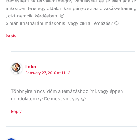
idegesítettünk fel valami megnyilvánulással, és az ellen ágálsz,
miközben te is egy oldalon kampányolsz az olvasás-shaming
, ciki-nemciki kérdésben. 😉
Simán írhatnál ám máskor is. Vagy ciki a Témázás? 😉
Reply
Lobo
February 27, 2019 at 11:12
Többnyire nincs időm a témázáshoz írni, vagy éppen
gondolatom 🙂 De most volt yay 🙂
Reply