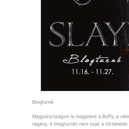
Blogturné
Magyarországon is megjelent a Buffy, a vám
regény. A blogturnén nem csak a történetet 