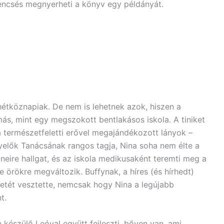
encsés megnyerheti a könyv egy példányát.
hétköznapiak. De nem is lehetnek azok, hiszen a
más, mint egy megszokott bentlakásos iskola. A tiniket
ra természetfeletti erővel megajándékozott lányok –
gyelők Tanácsának rangos tagja, Nina soha nem élte a
öneire hallgat, és az iskola medikusaként teremti meg a
e örökre megváltozik. Buffynak, a híres (és hírhedt)
letét vesztette, nemcsak hogy Nina a legújabb
t.
készülő Leóval együtt fejleszti, bőven van, ami