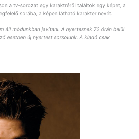
on a tv-sorozat egy karaktréről találtok egy képet, a
egfelelő sorába, a képen látható karakter nevét.
m áll módunkban javítani. A nyertesnek 72 órán belül
kező esetben új nyertest sorsolunk. A kiadó csak