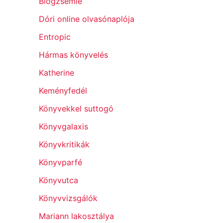
Blogzsemle
Dóri online olvasónaplója
Entropic
Hármas könyvelés
Katherine
Keményfedél
Könyvekkel suttogó
Könyvgalaxis
Könyvkritikák
Könyvparfé
Könyvutca
Könyvvizsgálók
Mariann lakosztálya