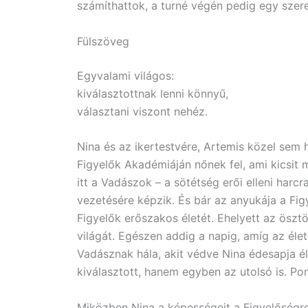
számíthattok, a turné végén pedig egy szer
Fülszöveg
Egyvalami világos:
kiválasztottnak lenni könnyű,
választani viszont nehéz.
Nina és az ikertestvére, Artemis közel sem 
Figyelők Akadémiáján nőnek fel, ami kicsit 
itt a Vadászok – a sötétség erői elleni harc
vezetésére képzik. És bár az anyukája a Fi
Figyelők erőszakos életét. Ehelyett az öszt
világát. Egészen addig a napig, amíg az élet
Vadásznak hála, akit védve Nina édesapja é
kiválasztott, hanem egyben az utolsó is. Pon
Miközben Nina a képességeit a Figyelőségre 