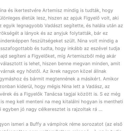
ina és ikertestvére Artemisz mindig is tudták, hogy
ülönleges életük lesz, hiszen az apjuk Figyelő volt, aki
z egyik legnagyobb Vadászt segítette, és halála után az
rökségét a lányok és az anyjuk folytatták, bár ez
indenképpen feszültségeket szült. Nina volt mindig a
isszafogottabb és tudta, hogy inkább az eszével tudja
ajd segíteni a Figyelőket, míg Artemiszből még akár
iválasztott is lehet, hiszen benne megvan minden, amit
lvárnak egy hőstől. Az ikrek nagyon közel állnak
gymáshoz és bármit megtennének a másikért. Amikor
zonban kiderül, hogy mégis Nina lett a Vadász, az
tvérek és a Figyelők Tanácsa tagjai között is. S ez még
is meg kell menteni na meg kitalálni hogyan is mentheti
i egyben jó nagy célkeresztet is rajzoltak rá …
on ismeri a Buffy a vámpírok réme sorozatot (az első