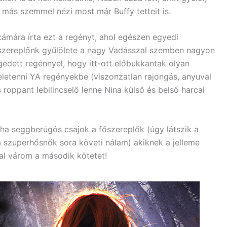
 más szemmel nézi most már Buffy tetteit is.
zámára írta ezt a regényt, ahol egészen egyedi
őszereplőnk gyűlölete a nagy Vadásszal szemben nagyon
gedett regénnyel, hogy itt-ott előbukkantak olyan
letenni YA regényekbe (viszonzatlan rajongás, anyuval
s roppant lebilincselő lenne Nina külső és belső harcai
 ha seggberúgós csajok a főszereplők (úgy látszik a
szuperhősnők sora követi nálam) akiknek a jelleme
l várom a második kötetet!