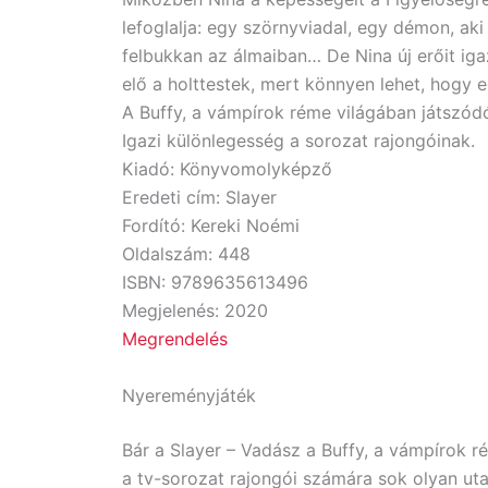
lefoglalja: egy szörnyviadal, egy démon, ak
felbukkan az álmaiban… De Nina új erőit ig
elő a holttestek, mert könnyen lehet, hogy 
A Buffy, a vámpírok réme világában játszódó
Igazi különlegesség a sorozat rajongóinak.
Kiadó: Könyvomolyképző
Eredeti cím: Slayer
Fordító: Kereki Noémi
Oldalszám: 448
ISBN: 9789635613496
Megjelenés: 2020
Megrendelés
Nyereményjáték
Bár a Slayer – Vadász a Buffy, a vámpírok ré
a tv-sorozat rajongói számára sok olyan uta