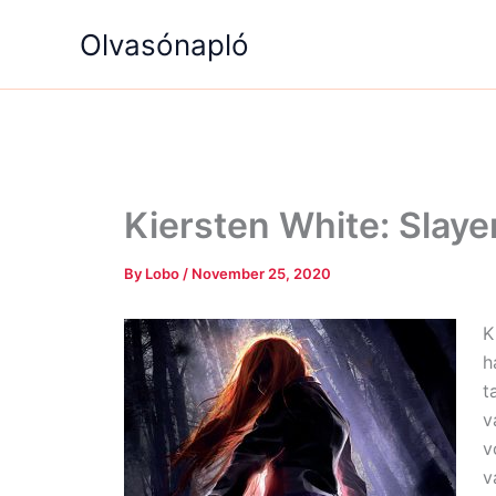
Skip
Olvasónapló
to
content
Kiersten White: Slaye
By
Lobo
/
November 25, 2020
K
h
t
v
v
v