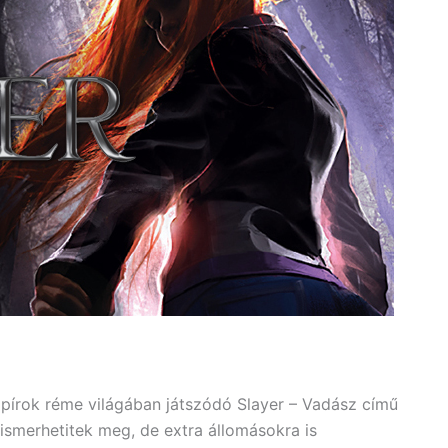
pírok réme világában játszódó Slayer – Vadász című
ismerhetitek meg, de extra állomásokra is