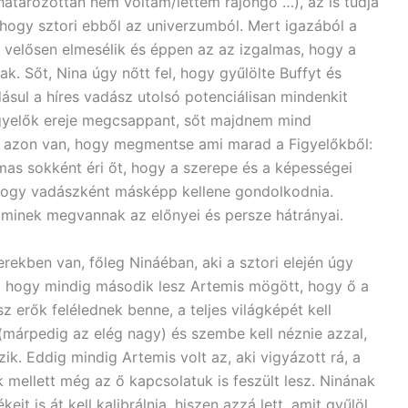
határozottan nem voltam/lettem rajongó …), az is tudja
 hogy sztori ebből az univerzumból. Mert igazából a
de velősen elmesélik és éppen az az izgalmas, hogy a
k. Sőt, Nina úgy nőtt fel, hogy gyűlölte Buffyt és
adásul a híres vadász utolsó potenciálisan mindenkit
gyelők ereje megcsappant, sőt majdnem mind
nt azon van, hogy megmentse ami marad a Figyelőkből:
mas sokként éri őt, hogy a szerepe és a képességei
 hogy vadászként másképp kellene gondolkodnia.
aminek megvannak az előnyei és persze hátrányai.
ekben van, főleg Nináéban, aki a sztori elején úgy
l, hogy mindig második lesz Artemis mögött, hogy ő a
 erők felélednek benne, a teljes világképét kell
 (márpedig az elég nagy) és szembe kell néznie azzal,
ik. Eddig mindig Artemis volt az, aki vigyázott rá, a
k mellett még az ő kapcsolatuk is feszült lesz. Ninának
eit is át kell kalibrálnia, hiszen azzá lett, amit gyűlöl,