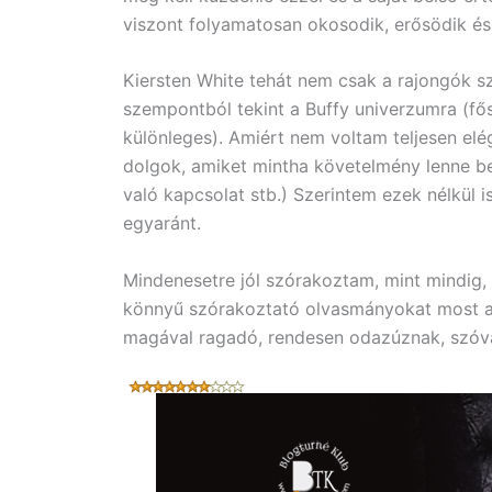
viszont folyamatosan okosodik, erősödik és
Kiersten White tehát nem csak a rajongók s
szempontból tekint a Buffy univerzumra (f
különleges). Amiért nem voltam teljesen elé
dolgok, amiket mintha követelmény lenne be
való kapcsolat stb.) Szerintem ezek nélkül i
egyaránt.
Mindenesetre jól szórakoztam, mint mindig,
könnyű szórakoztató olvasmányokat most a 
magával ragadó, rendesen odazúznak, szóva