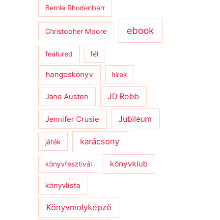
Bernie Rhodenbarr
ebook
Christopher Moore
featured
fél
hangoskönyv
hírek
JD Robb
Jane Austen
Jubileum
Jennifer Crusie
karácsony
játék
könyvklub
könyvfesztivál
könyvlista
Könyvmolyképző