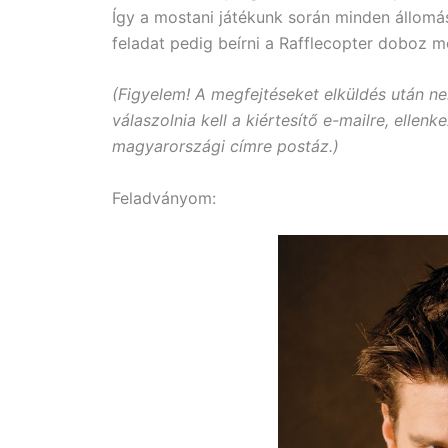
Így a mostani játékunk során minden állomás
feladat pedig beírni a Rafflecopter doboz m
(Figyelem! A megfejtéseket elküldés után ne
válaszolnia kell a kiértesítő e-mailre, ellen
magyarországi címre postáz.)
Feladványom: