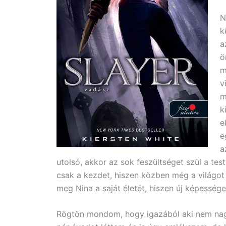
N
k
a
ö
m
v
m
k
e
e
a
utolsó, akkor az sok feszültséget szül a tes
csak a kezdet, hiszen közben még a világot 
meg Nina a saját életét, hiszen új képessége
Rögtön mondom, hogy igazából aki nem nagy