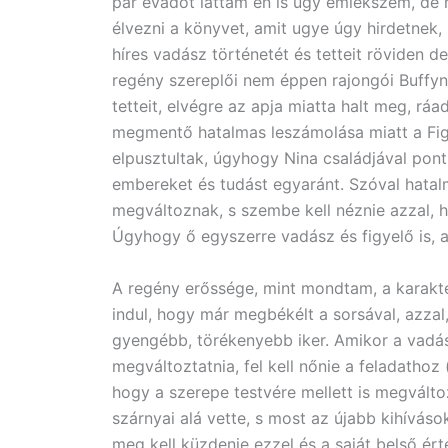
pár évadot láttam én is úgy emlékszem, de 
élvezni a könyvet, amit ugye úgy hirdetnek,
híres vadász történetét és tetteit röviden 
regény szereplői nem éppen rajongói Buffyna
tetteit, elvégre az apja miatta halt meg, rá
megmentő hatalmas leszámolása miatt a Fi
elpusztultak, úgyhogy Nina családjával po
embereket és tudást egyaránt. Szóval hatal
megváltoznak, s szembe kell néznie azzal,
Úgyhogy ő egyszerre vadász és figyelő is, 
A regény erőssége, mint mondtam, a karakter
indul, hogy már megbékélt a sorsával, azza
gyengébb, törékenyebb iker. Amikor a vadász
megváltoztatnia, fel kell nőnie a feladathoz
hogy a szerepe testvére mellett is megváltoz
szárnyai alá vette, s most az újabb kihíváso
meg kell küzdenie ezzel és a saját belső érték