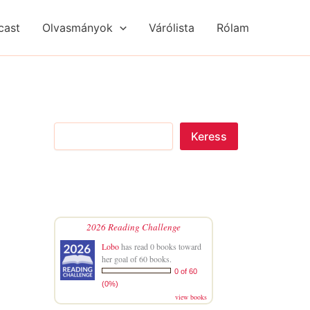
S
R
R
e
é
é
cast
Olvasmányok
Várólista
Rólam
a
g
g
r
i
i
c
s
s
h
é
é
g
g
e
e
k
k
Keress
2026 Reading Challenge
Lobo
has read 0 books toward
her goal of 60 books.
0 of 60
(0%)
view books