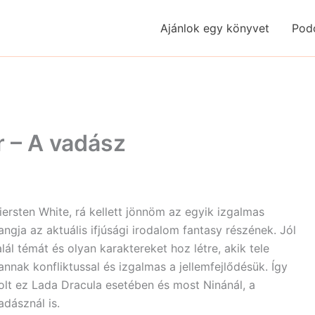
Ajánlok egy könyvet
Pod
r – A vadász
iersten White, rá kellett jönnöm az egyik izgalmas
angja az aktuális ifjúsági irodalom fantasy részének. Jól
alál témát és olyan karaktereket hoz létre, akik tele
annak konfliktussal és izgalmas a jellemfejlődésük. Így
olt ez Lada Dracula esetében és most Ninánál, a
adásznál is.