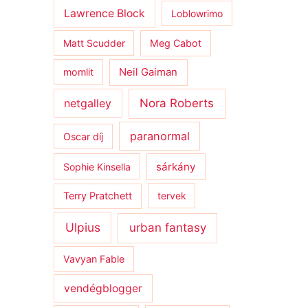
Lawrence Block
Loblowrimo
Matt Scudder
Meg Cabot
momlit
Neil Gaiman
netgalley
Nora Roberts
paranormal
Oscar díj
sárkány
Sophie Kinsella
Terry Pratchett
tervek
Ulpius
urban fantasy
Vavyan Fable
vendégblogger