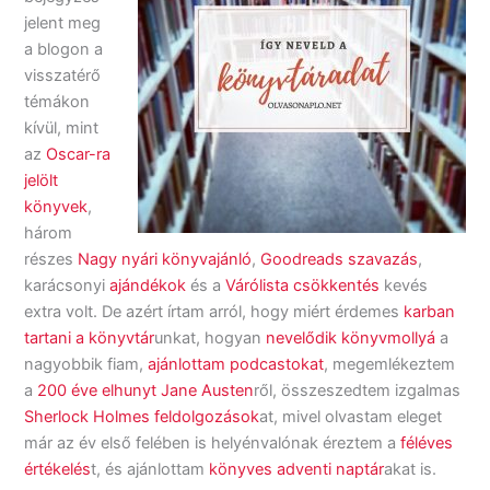
jelent meg
a blogon a
visszatérő
témákon
kívül, mint
az
Oscar-ra
jelölt
könyvek
,
három
részes
Nagy nyári könyvajánló
,
Goodreads szavazás
,
karácsonyi
ajándékok
és a
Várólista csökkentés
kevés
extra volt. De azért írtam arról, hogy miért érdemes
karban
tartani a könyvtár
unkat, hogyan
nevelődik könyvmollyá
a
nagyobbik fiam,
ajánlottam podcastokat
, megemlékeztem
a
200 éve elhunyt Jane Austen
ről, összeszedtem izgalmas
Sherlock Holmes feldolgozások
at, mivel olvastam eleget
már az év első felében is helyénvalónak éreztem a
féléves
értékelés
t, és ajánlottam
könyves adventi naptár
akat is.