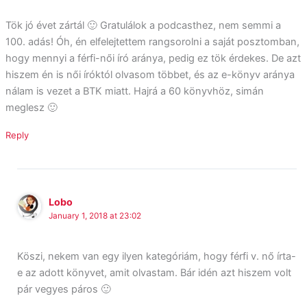
Tök jó évet zártál 🙂 Gratulálok a podcasthez, nem semmi a
100. adás! Óh, én elfelejtettem rangsorolni a saját posztomban,
hogy mennyi a férfi-női író aránya, pedig ez tök érdekes. De azt
hiszem én is női íróktól olvasom többet, és az e-könyv aránya
nálam is vezet a BTK miatt. Hajrá a 60 könyvhöz, simán
meglesz 🙂
Reply
Lobo
January 1, 2018 at 23:02
Köszi, nekem van egy ilyen kategóriám, hogy férfi v. nő írta-
e az adott könyvet, amit olvastam. Bár idén azt hiszem volt
pár vegyes páros 🙂