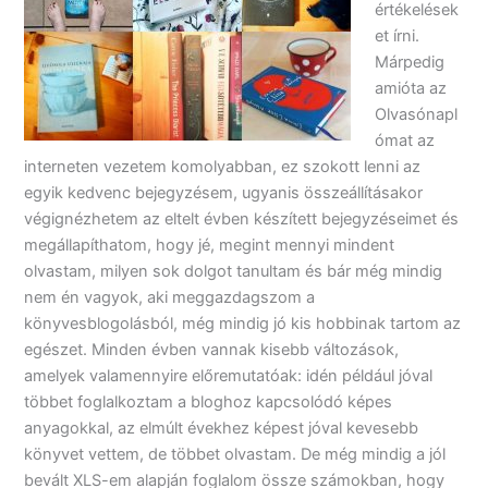
értékelések
et írni.
Márpedig
amióta az
Olvasónapl
ómat az
interneten vezetem komolyabban, ez szokott lenni az
egyik kedvenc bejegyzésem, ugyanis összeállításakor
végignézhetem az eltelt évben készített bejegyzéseimet és
megállapíthatom, hogy jé, megint mennyi mindent
olvastam, milyen sok dolgot tanultam és bár még mindig
nem én vagyok, aki meggazdagszom a
könyvesblogolásból, még mindig jó kis hobbinak tartom az
egészet. Minden évben vannak kisebb változások,
amelyek valamennyire előremutatóak: idén például jóval
többet foglalkoztam a bloghoz kapcsolódó képes
anyagokkal, az elmúlt évekhez képest jóval kevesebb
könyvet vettem, de többet olvastam. De még mindig a jól
bevált XLS-em alapján foglalom össze számokban, hogy