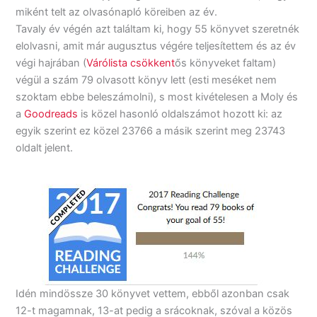
miként telt az olvasónapló köreiben az év.
Tavaly év végén azt találtam ki, hogy 55 könyvet szeretnék
elolvasni, amit már augusztus végére teljesítettem és az év
végi hajrában (
Várólista csökkent
ős könyveket faltam)
végül a szám 79 olvasott könyv lett (esti meséket nem
szoktam ebbe beleszámolni), s most kivételesen a Moly és
a
Goodreads
is közel hasonló oldalszámot hozott ki: az
egyik szerint ez közel 23766 a másik szerint meg 23743
oldalt jelent.
Idén mindössze 30 könyvet vettem, ebből azonban csak
12-t magamnak, 13-at pedig a srácoknak, szóval a közös