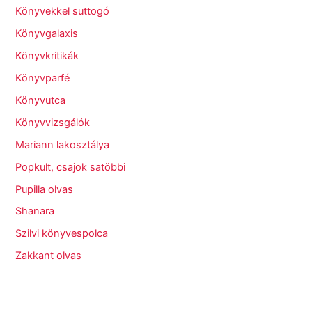
Könyvekkel suttogó
Könyvgalaxis
Könyvkritikák
Könyvparfé
Könyvutca
Könyvvizsgálók
Mariann lakosztálya
Popkult, csajok satöbbi
Pupilla olvas
Shanara
Szilvi könyvespolca
Zakkant olvas