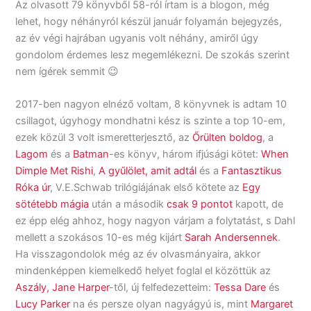
Az olvasott 79 könyvből 58-ról írtam is a blogon, még
lehet, hogy néhányról készül január folyamán bejegyzés,
az év végi hajrában ugyanis volt néhány, amiről úgy
gondolom érdemes lesz megemlékezni. De szokás szerint
nem ígérek semmit 😉
2017-ben nagyon elnéző voltam, 8 könyvnek is adtam 10
csillagot, úgyhogy mondhatni kész is szinte a top 10-em,
ezek közül 3 volt ismeretterjesztő, az
Őrülten boldog
, a
Lagom
és a
Batman
-es könyv, három ifjúsági kötet:
When
Dimple Met Rishi
,
A gyűlölet, amit adtál
és a
Fantasztikus
Róka úr
, V.E.Schwab trilógiájának első kötete az
Egy
sötétebb mágia
után a második
csak 9 pontot
kapott, de
ez épp elég ahhoz, hogy nagyon várjam a folytatást, s Dahl
mellett a szokásos 10-es még kijárt
Sarah Andersennek
.
Ha visszagondolok még az év olvasmányaira, akkor
mindenképpen kiemelkedő helyet foglal el közöttük az
Aszály, Jane Harper
-től, új felfedezetteim:
Tessa Dare
és
Lucy Parker
na és persze olyan nagyágyú is, mint
Margaret