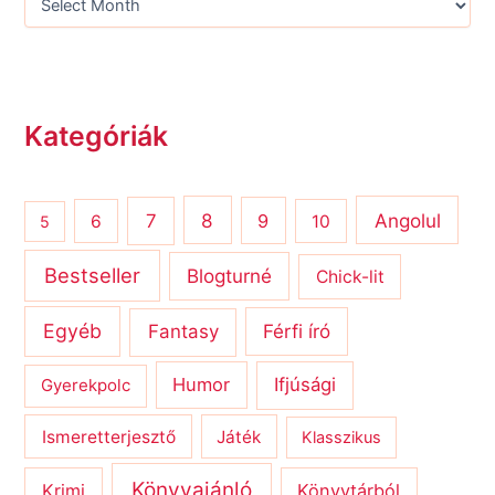
Kategóriák
8
Angolul
7
9
6
10
5
Bestseller
Blogturné
Chick-lit
Egyéb
Férfi író
Fantasy
Humor
Ifjúsági
Gyerekpolc
Ismeretterjesztő
Játék
Klasszikus
Könyvajánló
Krimi
Könyvtárból