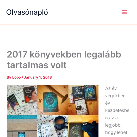
S
R
R
Skip
e
é
é
Olvasónapló
to
a
g
g
content
r
i
i
c
s
s
h
é
é
g
g
e
e
k
k
2017 könyvekben legalább
tartalmas volt
By
Lobo
/
January 1, 2018
Az év
végékben
év
kezdetekbe
n az a
legjobb,
hogy lehet