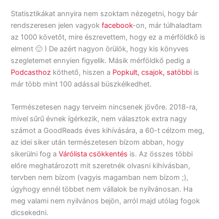
Statisztikákat annyira nem szoktam nézegetni, hogy bár
rendszeresen jelen vagyok
facebook
-on, már túlhaladtam
az 1000 követőt, mire észrevettem, hogy ez a mérföldkő is
elment 🙂 ) De azért nagyon örülök, hogy kis könyves
szegletemet ennyien figyelik. Másik mérföldkő pedig a
Podcasthoz
köthető, hiszen a
Popkult, csajok, satöbbi
is
már több mint 100 adással büszkélkedhet.
Természetesen nagy terveim nincsenek jövőre. 2018-ra,
mivel sűrű évnek ígérkezik, nem választok extra nagy
számot a GoodReads éves kihívására, a 60-t célzom meg,
az idei siker után természetesen bízom abban, hogy
sikerülni fog a
Várólista csökkentés
is. Az összes többi
előre meghatározott mit szeretnék olvasni kihívásban,
tervben nem bízom (vagyis magamban nem bízom ;),
úgyhogy ennél többet nem vállalok be nyilvánosan. Ha
meg valami nem nyilvános bejön, arról majd utólag fogok
dicsekedni.