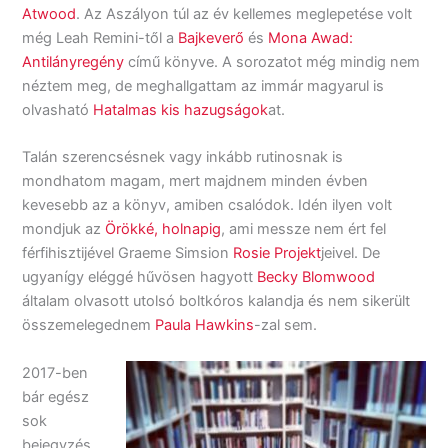
Atwood
. Az Aszályon túl az év kellemes meglepetése volt
még Leah Remini-től a
Bajkeverő
és
Mona Awad:
Antilányregény
című könyve. A sorozatot még mindig nem
néztem meg, de meghallgattam az immár magyarul is
olvasható
Hatalmas kis hazugságok
at.
Talán szerencsésnek vagy inkább rutinosnak is
mondhatom magam, mert majdnem minden évben
kevesebb az a könyv, amiben csalódok. Idén ilyen volt
mondjuk az
Örökké, holnapig
, ami messze nem ért fel
férfihisztijével Graeme Simsion
Rosie Projekt
jeivel. De
ugyanígy eléggé hűvösen hagyott
Becky Blomwood
általam olvasott utolsó boltkóros kalandja és nem sikerült
összemelegednem
Paula Hawkins
-zal sem.
2017-ben
bár egész
sok
bejegyzés