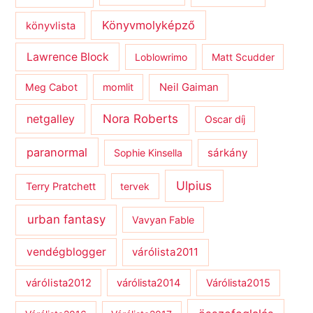
Könyvmolyképző
könyvlista
Lawrence Block
Loblowrimo
Matt Scudder
Meg Cabot
momlit
Neil Gaiman
netgalley
Nora Roberts
Oscar díj
paranormal
sárkány
Sophie Kinsella
Ulpius
Terry Pratchett
tervek
urban fantasy
Vavyan Fable
vendégblogger
várólista2011
várólista2012
várólista2014
Várólista2015