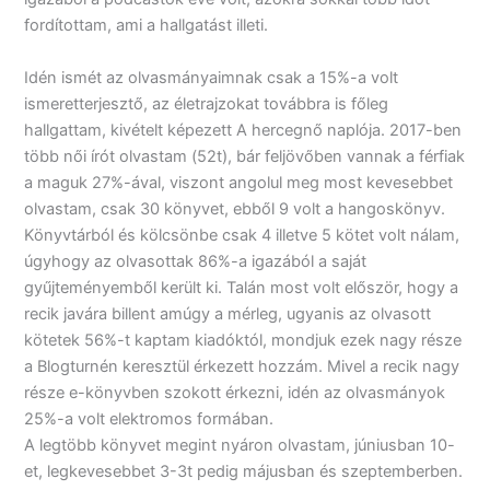
fordítottam, ami a hallgatást illeti.
Idén ismét az olvasmányaimnak csak a 15%-a volt
ismeretterjesztő, az életrajzokat továbbra is főleg
hallgattam, kivételt képezett A hercegnő naplója. 2017-ben
több női írót olvastam (52t), bár feljövőben vannak a férfiak
a maguk 27%-ával, viszont angolul meg most kevesebbet
olvastam, csak 30 könyvet, ebből 9 volt a hangoskönyv.
Könyvtárból és kölcsönbe csak 4 illetve 5 kötet volt nálam,
úgyhogy az olvasottak 86%-a igazából a saját
gyűjteményemből került ki. Talán most volt először, hogy a
recik javára billent amúgy a mérleg, ugyanis az olvasott
kötetek 56%-t kaptam kiadóktól, mondjuk ezek nagy része
a Blogturnén keresztül érkezett hozzám. Mivel a recik nagy
része e-könyvben szokott érkezni, idén az olvasmányok
25%-a volt elektromos formában.
A legtöbb könyvet megint nyáron olvastam, júniusban 10-
et, legkevesebbet 3-3t pedig májusban és szeptemberben.