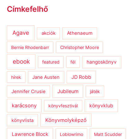
Címkefelhő
Agave
Athenaeum
akciók
Bernie Rhodenbarr
Christopher Moore
ebook
hangoskönyv
featured
fél
JD Robb
hírek
Jane Austen
Jubileum
Jennifer Crusie
játék
karácsony
könyvklub
könyvfesztivál
Könyvmolyképző
könyvlista
Lawrence Block
Loblowrimo
Matt Scudder