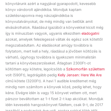
könyvtárunk azért a nagyjával gyarapodott, kevesebb
könyv vándorolt ajándékba. Mondjuk kaptam
születésnapomra meg nászajándékba is
könyvutalványokat, de még mindig van belőlük amit
elvásárolhatok. Ráadásul igazából a könyvekkel kicsit még
így is mínuszban vagyok, ugyanis elkezdtem
eladogatni
azokat, amelyek feleslegessé váltak és egész sok kötettől
megszabadultam. Az eladásokat amúgy továbbra is
folytatom, mert kell a hely, ráadásul a jövőben költözés is
várható, úgyhogy továbbra is igyekszem minimalistán
tartani a könyvbeszerzéseket. Átlagban 2300Ft-ot
költöttem egy kötetre, legolcsóbb a
Szikomorfán születtem
volt (590Ft), legdrágább pedig
Kelly Jensen: Here We Are
című kötete (3200Ft). A havi 1 audible kreditemet még
mindig nem számítom a könyvek közé, pedig lehet, hogy
kéne. Elvégre idén is vagy 15 könyvet vettem ott, mert
párszor beváltottam az 1-t fizet 2-t kap akciókat. Mondjuk
idén kevesebb hangoskönyvet füleltem, csak 9-t, de 2017
igazából a podcastok éve volt, azokra sokkal több időt