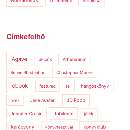
Romantikus
Várólista
Történelmi
Címkefelhő
Agave
Athenaeum
akciók
Bernie Rhodenbarr
Christopher Moore
ebook
hangoskönyv
featured
fél
JD Robb
hírek
Jane Austen
Jubileum
Jennifer Crusie
játék
karácsony
könyvklub
könyvfesztivál