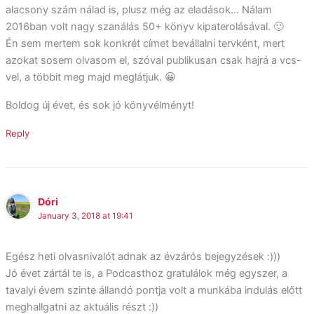
alacsony szám nálad is, plusz még az eladások… Nálam
2016ban volt nagy szanálás 50+ könyv kipaterolásával. 🙂
Én sem mertem sok konkrét címet bevállalni tervként, mert
azokat sosem olvasom el, szóval publikusan csak hajrá a vcs-
vel, a többit meg majd meglátjuk. 😀
Boldog új évet, és sok jó könyvélményt!
Reply
Dóri
January 3, 2018 at 19:41
Egész heti olvasnivalót adnak az évzárós bejegyzések :)))
Jó évet zártál te is, a Podcasthoz gratulálok még egyszer, a
tavalyi évem szinte állandó pontja volt a munkába indulás előtt
meghallgatni az aktuális részt :))