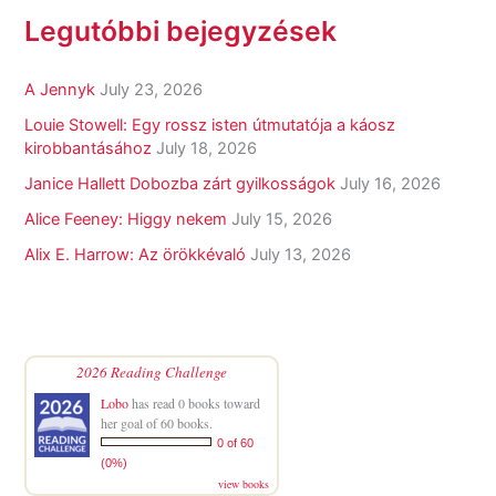
Legutóbbi bejegyzések
A Jennyk
July 23, 2026
Louie Stowell: Egy ​rossz isten útmutatója a káosz
kirobbantásához
July 18, 2026
Janice Hallett Dobozba zárt gyilkosságok
July 16, 2026
Alice Feeney: Higgy nekem
July 15, 2026
Alix E. Harrow: Az örökkévaló
July 13, 2026
2026 Reading Challenge
Lobo
has read 0 books toward
her goal of 60 books.
0 of 60
(0%)
view books