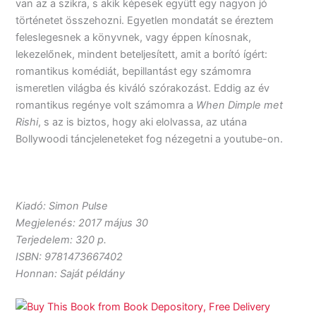
van az a szikra, s akik képesek együtt egy nagyon jó
történetet összehozni. Egyetlen mondatát se éreztem
feleslegesnek a könyvnek, vagy éppen kínosnak,
lekezelőnek, mindent beteljesített, amit a borító ígért:
romantikus komédiát, bepillantást egy számomra
ismeretlen világba és kiváló szórakozást. Eddig az év
romantikus regénye volt számomra a
When Dimple met
Rishi
, s az is biztos, hogy aki elolvassa, az utána
Bollywoodi táncjeleneteket fog nézegetni a youtube-on.
Kiadó: Simon Pulse
Megjelenés: 2017 május 30
Terjedelem: 320 p.
ISBN: 9781473667402
Honnan: Saját példány