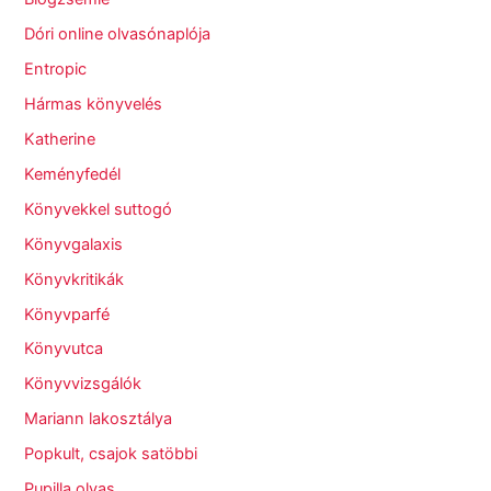
Dóri online olvasónaplója
Entropic
Hármas könyvelés
Katherine
Keményfedél
Könyvekkel suttogó
Könyvgalaxis
Könyvkritikák
Könyvparfé
Könyvutca
Könyvvizsgálók
Mariann lakosztálya
Popkult, csajok satöbbi
Pupilla olvas