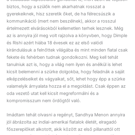
biztos, hogy a szülők nem akarhatnak rosszat a
gyerekeiknek, hisz szeretik őket, de ha félrecsúszik a
kommunikáció (mert nem beszélnek), akkor a rosszul
értelmezett elvárásokból kellemetlen terhek lesznek. Még
az is annyira jól meg volt rajzolva a könyvben, hogy Dimple
és Rishi azért hiába 18 évesek ez az első valódi
kirándulásuk a felnőttek világába és mint minden fiatal csak
fekete és fehérben tudnak gondolkozni. Meg kell tehát
tanulniuk azt is, hogy a világ nem ilyen és anélkül is lehet
kicsit belemenni a szürke dolgokba, hogy feladnák a saját
elképzeléseiket és vágyaikat, sőt, lehet hogy épp a szürke
valamelyik árnyalata hozza el a megoldást. Csak éppen az
oda vezető utat kell kicsit megreformálni és a
kompromisszum nem ördögtől való.
Imádtam tehát olvasni a regényt, Sandhya Menon annyira
jól ábrázolta az indiai-amerikai fiatalok életét, elragadó
főszereplőket alkotott, akik között az első pillanattól ott