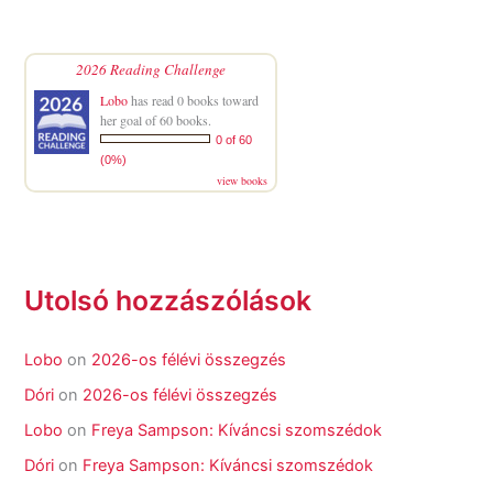
2026 Reading Challenge
Lobo
has read 0 books toward
her goal of 60 books.
0 of 60
(0%)
view books
Utolsó hozzászólások
Lobo
on
2026-os félévi összegzés
Dóri
on
2026-os félévi összegzés
Lobo
on
Freya Sampson: Kíváncsi szomszédok
Dóri
on
Freya Sampson: Kíváncsi szomszédok