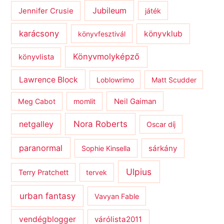
Jubileum
Jennifer Crusie
játék
karácsony
könyvklub
könyvfesztivál
Könyvmolyképző
könyvlista
Lawrence Block
Loblowrimo
Matt Scudder
Meg Cabot
momlit
Neil Gaiman
netgalley
Nora Roberts
Oscar díj
paranormal
sárkány
Sophie Kinsella
Ulpius
Terry Pratchett
tervek
urban fantasy
Vavyan Fable
vendégblogger
várólista2011