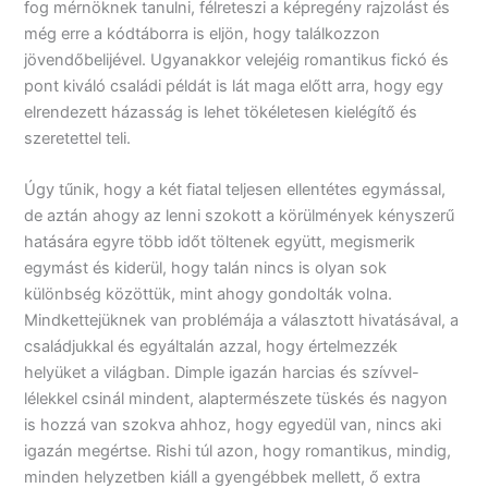
fog mérnöknek tanulni, félreteszi a képregény rajzolást és
még erre a kódtáborra is eljön, hogy találkozzon
jövendőbelijével. Ugyanakkor velejéig romantikus fickó és
pont kiváló családi példát is lát maga előtt arra, hogy egy
elrendezett házasság is lehet tökéletesen kielégítő és
szeretettel teli.
Úgy tűnik, hogy a két fiatal teljesen ellentétes egymással,
de aztán ahogy az lenni szokott a körülmények kényszerű
hatására egyre több időt töltenek együtt, megismerik
egymást és kiderül, hogy talán nincs is olyan sok
különbség közöttük, mint ahogy gondolták volna.
Mindkettejüknek van problémája a választott hivatásával, a
családjukkal és egyáltalán azzal, hogy értelmezzék
helyüket a világban. Dimple igazán harcias és szívvel-
lélekkel csinál mindent, alaptermészete tüskés és nagyon
is hozzá van szokva ahhoz, hogy egyedül van, nincs aki
igazán megértse. Rishi túl azon, hogy romantikus, mindig,
minden helyzetben kiáll a gyengébbek mellett, ő extra