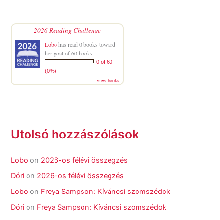
2026 Reading Challenge
Lobo
has read 0 books toward
her goal of 60 books.
0 of 60
(0%)
view books
Utolsó hozzászólások
Lobo
on
2026-os félévi összegzés
Dóri
on
2026-os félévi összegzés
Lobo
on
Freya Sampson: Kíváncsi szomszédok
Dóri
on
Freya Sampson: Kíváncsi szomszédok