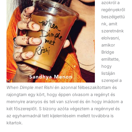
azokról a
regényekről
beszélgettü
nk, amit
szeretnénk
elolvasni,
amikor
Bridge
említette,
hogy
listáján
szerepel a
When Dimple met Rishi
én azonnal félbeszakítottam és
rajongtam egy kört, hogy éppen olvasom a regényt és
mennyire aranyos és teli van szívvel és én hogy imádom a
két főszereplőt. S bizony azóta végeztem a regénnyel és
az egyharmadnál tett kijelentéseim mellett továbbra is
kitartok.