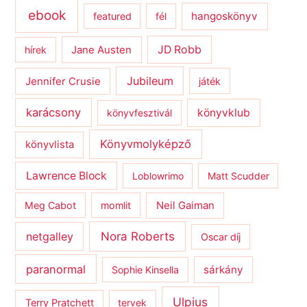
ebook
hangoskönyv
featured
fél
JD Robb
hírek
Jane Austen
Jubileum
Jennifer Crusie
játék
karácsony
könyvklub
könyvfesztivál
Könyvmolyképző
könyvlista
Lawrence Block
Loblowrimo
Matt Scudder
Meg Cabot
momlit
Neil Gaiman
netgalley
Nora Roberts
Oscar díj
paranormal
sárkány
Sophie Kinsella
Ulpius
Terry Pratchett
tervek