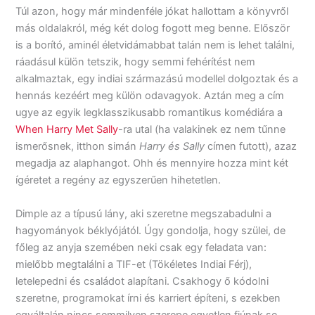
Túl azon, hogy már mindenféle jókat hallottam a könyvről
más oldalakról, még két dolog fogott meg benne. Először
is a borító, aminél életvidámabbat talán nem is lehet találni,
ráadásul külön tetszik, hogy semmi fehérítést nem
alkalmaztak, egy indiai származású modellel dolgoztak és a
hennás kezéért meg külön odavagyok. Aztán meg a cím
ugye az egyik legklasszikusabb romantikus komédiára a
When Harry Met Sally
-ra utal (ha valakinek ez nem tűnne
ismerősnek, itthon simán
Harry és Sally
címen futott), azaz
megadja az alaphangot. Ohh és mennyire hozza mint két
ígéretet a regény az egyszerűen hihetetlen.
Dimple az a típusú lány, aki szeretne megszabadulni a
hagyományok béklyójától. Úgy gondolja, hogy szülei, de
főleg az anyja szemében neki csak egy feladata van:
mielőbb megtalálni a TIF-et (Tökéletes Indiai Férj),
letelepedni és családot alapítani. Csakhogy ő kódolni
szeretne, programokat írni és karriert építeni, s ezekben
egyáltalán nincs semmilyen szerepe egyetlen fiúnak se.