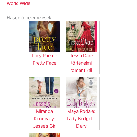
Hasonló bejegyzések:
Lucy Parker:
Tessa Dare
Pretty Face
történelmi
romantikái
Miranda
Maya Rodale:
Kenneally:
Lady Bridget’s
Jesse’s Girl
Diary