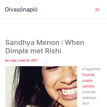
S
R
R
Skip
e
é
é
Olvasónapló
to
a
g
g
content
r
i
i
c
s
s
h
é
é
g
g
e
e
k
k
Sandhya Menon : When
Dimple met Rishi
By
Lobo
/
June 18, 2017
A legutóbbi
Popkult,
csajok,
satöbbi
podcast
adásban,
ahol