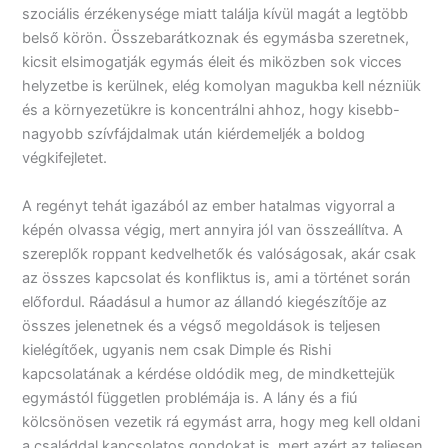
szociális érzékenysége miatt találja kívül magát a legtöbb
belső körön. Összebarátkoznak és egymásba szeretnek,
kicsit elsimogatják egymás éleit és miközben sok vicces
helyzetbe is kerülnek, elég komolyan magukba kell nézniük
és a környezetükre is koncentrálni ahhoz, hogy kisebb-
nagyobb szívfájdalmak után kiérdemeljék a boldog
végkifejletet.
A regényt tehát igazából az ember hatalmas vigyorral a
képén olvassa végig, mert annyira jól van összeállítva. A
szereplők roppant kedvelhetők és valóságosak, akár csak
az összes kapcsolat és konfliktus is, ami a történet során
előfordul. Ráadásul a humor az állandó kiegészítője az
összes jelenetnek és a végső megoldások is teljesen
kielégítőek, ugyanis nem csak Dimple és Rishi
kapcsolatának a kérdése oldódik meg, de mindkettejük
egymástól független problémája is. A lány és a fiú
kölcsönösen vezetik rá egymást arra, hogy meg kell oldani
a családdal kapcsolatos gondokat is, mert azért az teljesen