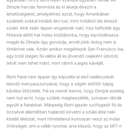
Dimple harcias feminista és ki akarja élvezni a
lehetőségeket, amelyekhez azzal, hogy Amerikában
született sokkal inkább élni tud, mint Indiából ide érkező
szülei. Akik talán éppen engednek neki, hisz befizetik egy
főiskola előtti hat hetes kódtáborba, hogy kipróbálhassa
magát és Dimple úgy gondolja, ennél jobb dolog nem is
történhet vele. Aztán amikor megérkezik San Francisco-ba,
egy totál idegen fiú elébe áll és jövendő nejeként üdvözli,
tehát nem tehet mást, mint ráönti a jeges kávéját.
Rishi Patel nem éppen így képzelte el első találkozását
leendő menyasszonyával, hogy a végén tetőtől-talpig
kávéba öltöztetik. Fel se merült benne, hogy Dimple esetleg
nem tud arról, hogy szüleik megbeszélték, szívesen látnák
együtt a fiatalokat. Márpedig Rishi igazán szófogadó fiú és
öccsével ellentétben hajlandó követni a szülei által neki
kitalált életutat, mert hihetetlenül komolyan veszi az indiai
örökséget, ami a vállát nyomja: arra készül, hogy az MIT-n