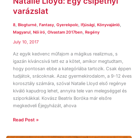
Natalie Lloyd: Egy csipetnyi
varázslat
,
,
,
,
,
,
8
Blogturné
Fantasy
Gyerekpolc
Ifjúsági
Könyvajánló
,
,
,
Magyarul
Női író
Olvastam 2017ben
Regény
July 10, 2017
Az egyik kedvenc műfajom a mágikus realizmus, s
igazán kíváncsivá tett ez a kötet, amikor megtudtam,
hogy pontosan ebbe a kategóriába tartozik. Csak éppen
tudjátok, srácoknak. Azaz gyermekirodalom, a 9-12 éves
korosztály számára, szóval Natalie Lloyd első regénye
kiváló kapudrog lehet, annyira tele van melegséggel és
sziporkákkal. Kovász Beatrix Boróka már elsőre
megkedveli Éjegyházát, ahova
Read Post »