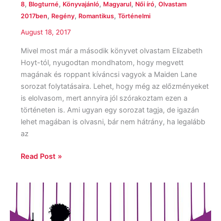
,
,
,
,
,
8
Blogturné
Könyvajánló
Magyarul
Női író
Olvastam
,
,
,
2017ben
Regény
Romantikus
Történelmi
August 18, 2017
Mivel most már a második könyvet olvastam Elizabeth
Hoyt-tól, nyugodtan mondhatom, hogy megvett
magának és roppant kíváncsi vagyok a Maiden Lane
sorozat folytatásaira. Lehet, hogy még az előzményeket
is elolvasom, mert annyira jól szórakoztam ezen a
történeten is. Ami ugyan egy sorozat tagja, de igazán
lehet magában is olvasni, bár nem hátrány, ha legalább
az
Read Post »
Graeme
Simsion:
Örökké,