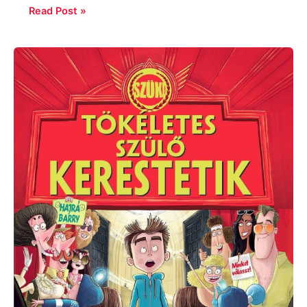
Read Post »
David
Baddiel:
Tökéletes
szülő
kerestetik