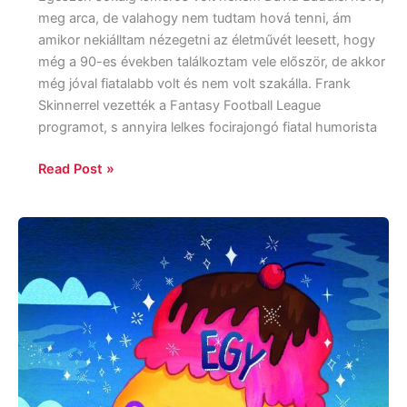
meg arca, de valahogy nem tudtam hová tenni, ám
amikor nekiálltam nézegetni az életművét leesett, hogy
még a 90-es években találkoztam vele először, de akkor
még jóval fiatalabb volt és nem volt szakálla. Frank
Skinnerrel vezették a Fantasy Football League
programot, s annyira lelkes focirajongó fiatal humorista
Read Post »
Natalie
Lloyd:
Egy
csipetnyi
varázslat