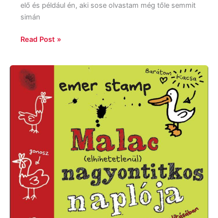
elő és például én, aki sose olvastam még tőle semmit
simán
Read Post »
Emer
Stamp:
Malac
(elhihetetlenül)
nagyontitkos
naplója