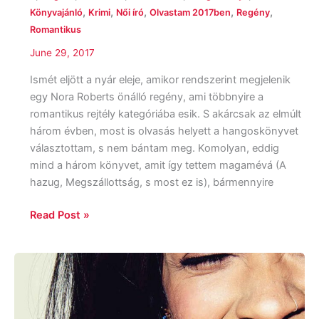
,
,
,
,
,
Könyvajánló
Krimi
Női író
Olvastam 2017ben
Regény
Romantikus
June 29, 2017
Ismét eljött a nyár eleje, amikor rendszerint megjelenik
egy Nora Roberts önálló regény, ami többnyire a
romantikus rejtély kategóriába esik. S akárcsak az elmúlt
három évben, most is olvasás helyett a hangoskönyvet
választottam, s nem bántam meg. Komolyan, eddig
mind a három könyvet, amit így tettem magamévá (A
hazug, Megszállottság, s most ez is), bármennyire
Read Post »
Sandhya
Menon
:
When