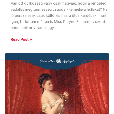
Van ott gyilkosság vagy csak hagyják, hogy a rengeteg
vadállat meg természeti csapda kitermelje a hullákat? Na
jó persze ezek csak költői és hasra ütős kérdések, mert
igen, hallottam már én is Miss Phryne Fisherről viszont
anno amikor valami nagy
Read Post »
Elizabeth
Hoyt:
Egy
ágyban
a
szörnyeteggel