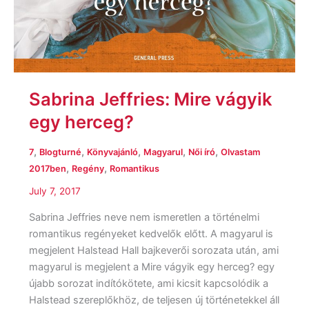
Sabrina Jeffries: Mire vágyik
egy herceg?
,
,
,
,
,
7
Blogturné
Könyvajánló
Magyarul
Női író
Olvastam
,
,
2017ben
Regény
Romantikus
July 7, 2017
Sabrina Jeffries neve nem ismeretlen a történelmi
romantikus regényeket kedvelők előtt. A magyarul is
megjelent Halstead Hall bajkeverői sorozata után, ami
magyarul is megjelent a Mire vágyik egy herceg? egy
újabb sorozat indítókötete, ami kicsit kapcsolódik a
Halstead szereplőkhöz, de teljesen új történetekkel áll