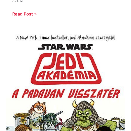
azóta
Read Post »
Jeffrey
Brown:
Star
Wars:
Jedi
Akadémia,
a
padawan
visszatér