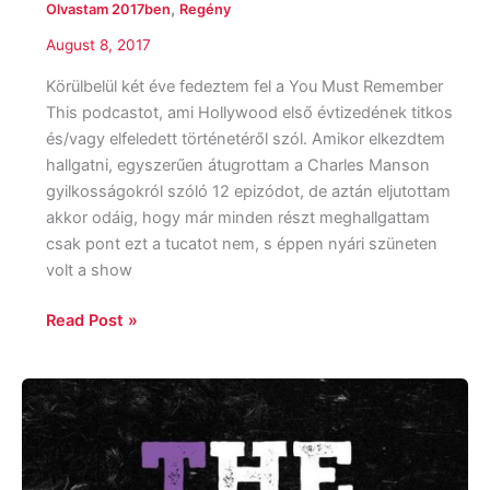
,
Olvastam 2017ben
Regény
August 8, 2017
Körülbelül két éve fedeztem fel a You Must Remember
This podcastot, ami Hollywood első évtizedének titkos
és/vagy elfeledett történetéről szól. Amikor elkezdtem
hallgatni, egyszerűen átugrottam a Charles Manson
gyilkosságokról szóló 12 epizódot, de aztán eljutottam
akkor odáig, hogy már minden részt meghallgattam
csak pont ezt a tucatot nem, s éppen nyári szüneten
volt a show
Read Post »
Angie
Thomas:
The
Hate