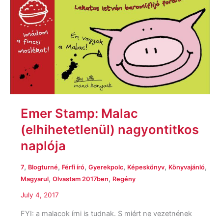
Emer Stamp: Malac
(elhihetetlenül) nagyontitkos
naplója
,
,
,
,
,
,
7
Blogturné
Férfi író
Gyerekpolc
Képeskönyv
Könyvajánló
,
,
Magyarul
Olvastam 2017ben
Regény
July 4, 2017
FYI: a malacok írni is tudnak. S miért ne vezetnének