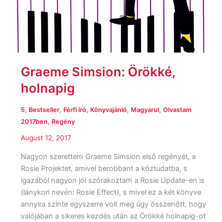
Graeme Simsion: Örökké,
holnapig
,
,
,
,
,
5
Bestseller
Férfi író
Könyvajánló
Magyarul
Olvastam
,
2017ben
Regény
August 12, 2017
Nagyon szerettem Graeme Simsion első regényét, a
Rosie Projektet, amivel berobbant a köztudatba, s
igazából nagyon jól szórakoztam a Rosie Update-en is
(lánykori nevén: Rosie Effect), s mivel ez a két könyve
annyira szinte egyszerre volt meg úgy összenőtt, hogy
valójában a sikeres kezdés után az Örökké holnapig-ot