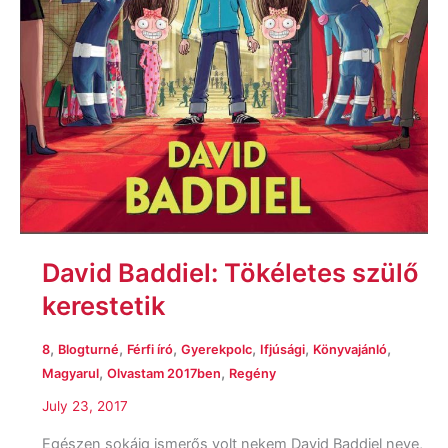
David Baddiel: Tökéletes szülő
kerestetik
,
,
,
,
,
,
8
Blogturné
Férfi író
Gyerekpolc
Ifjúsági
Könyvajánló
,
,
Magyarul
Olvastam 2017ben
Regény
July 23, 2017
Egészen sokáig ismerős volt nekem David Baddiel neve,