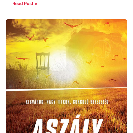
Read Post »
Jane
Harper:
Aszály