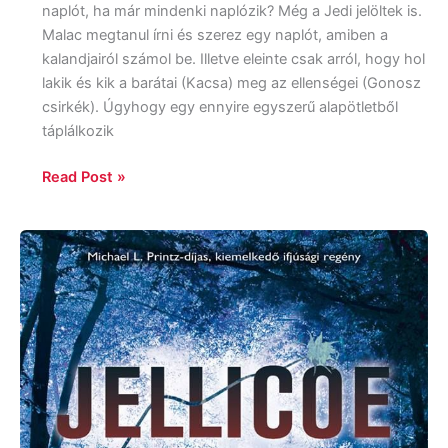
naplót, ha már mindenki naplózik? Még a Jedi jelöltek is.
Malac megtanul írni és szerez egy naplót, amiben a
kalandjairól számol be. Illetve eleinte csak arról, hogy hol
lakik és kik a barátai (Kacsa) meg az ellenségei (Gonosz
csirkék). Úgyhogy egy ennyire egyszerű alapötletből
táplálkozik
Read Post »
Melina
Marchetta:
Jellicoe
Road