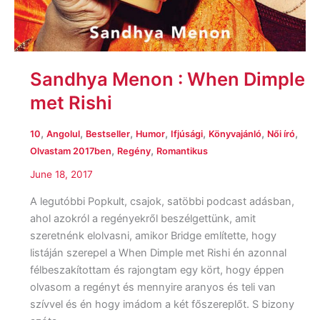
Sandhya Menon : When Dimple
met Rishi
,
,
,
,
,
,
,
10
Angolul
Bestseller
Humor
Ifjúsági
Könyvajánló
Női író
,
,
Olvastam 2017ben
Regény
Romantikus
June 18, 2017
A legutóbbi Popkult, csajok, satöbbi podcast adásban,
ahol azokról a regényekről beszélgettünk, amit
szeretnénk elolvasni, amikor Bridge említette, hogy
listáján szerepel a When Dimple met Rishi én azonnal
félbeszakítottam és rajongtam egy kört, hogy éppen
olvasom a regényt és mennyire aranyos és teli van
szívvel és én hogy imádom a két főszereplőt. S bizony