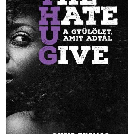
U
Give
–
A
gyűlölet,
amit
adtál