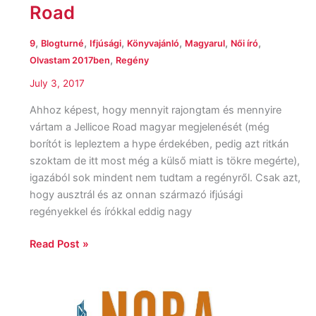
Road
,
,
,
,
,
,
9
Blogturné
Ifjúsági
Könyvajánló
Magyarul
Női író
,
Olvastam 2017ben
Regény
July 3, 2017
Ahhoz képest, hogy mennyit rajongtam és mennyire
vártam a Jellicoe Road magyar megjelenését (még
borítót is lepleztem a hype érdekében, pedig azt ritkán
szoktam de itt most még a külső miatt is tökre megérte),
igazából sok mindent nem tudtam a regényről. Csak azt,
hogy ausztrál és az onnan származó ifjúsági
regényekkel és írókkal eddig nagy
Read Post »
Nora
Roberts: