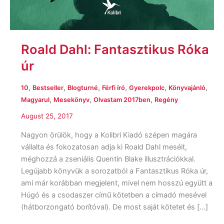
Roald Dahl: Fantasztikus Róka
úr
,
,
,
,
,
,
10
Bestseller
Blogturné
Férfi író
Gyerekpolc
Könyvajánló
,
,
,
Magyarul
Mesekönyv
Olvastam 2017ben
Regény
August 25, 2017
Nagyon örülök, hogy a Kolibri Kiadó szépen magára
vállalta és fokozatosan adja ki Roald Dahl meséit,
méghozzá a zseniális Quentin Blake illusztrációkkal.
Legújabb könyvük a sorozatból a Fantasztikus Róka úr,
ami már korábban megjelent, mivel nem hosszú együtt a
Húgó és a csodaszer című kötetben a címadó mesével
(hátborzongató borítóval). De most saját kötetet és […]