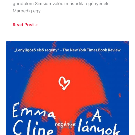
gondolom Simsion valódi második regényének.
Márpedig egy
Read Post »
Emma
Cline:
A
lányok