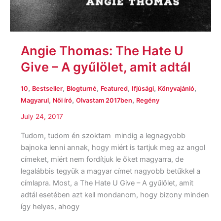
Angie Thomas: The Hate U
Give – A gyűlölet, amit adtál
,
,
,
,
,
,
10
Bestseller
Blogturné
Featured
Ifjúsági
Könyvajánló
,
,
,
Magyarul
Női író
Olvastam 2017ben
Regény
July 24, 2017
Tudom, tudom én szoktam mindig a legnagyobb
bajnoka lenni annak, hogy miért is tartjuk meg az angol
címeket, miért nem fordítjuk le őket magyarra, de
legalábbis tegyük a magyar címet nagyobb betűkkel a
címlapra. Most, a The Hate U Give – A gyűlölet, amit
adtál esetében azt kell mondanom, hogy bizony minden
így helyes, ahogy