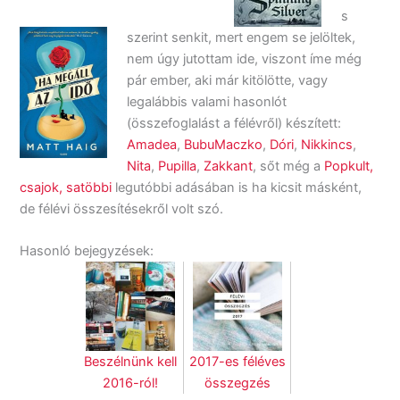
s
szerint senkit, mert engem se jelöltek,
nem úgy jutottam ide, viszont íme még
pár ember, aki már kitölötte, vagy
legalábbis valami hasonlót
(összefoglalást a félévről) készített:
Amadea
,
BubuMaczko
,
Dóri
,
Nikkincs
,
Nita
,
Pupilla
,
Zakkant
, sőt még a
Popkult,
csajok, satöbbi
legutóbbi adásában is ha kicsit másként,
de félévi összesítésekről volt szó.
Hasonló bejegyzések:
Beszélnünk kell
2017-es féléves
2016-ról!
összegzés