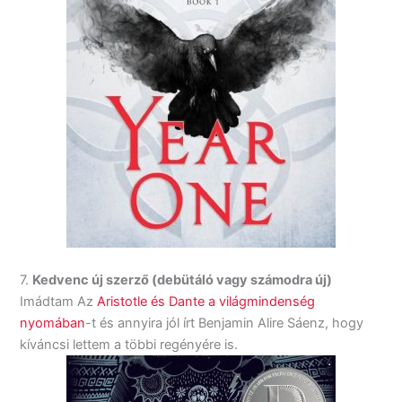
7.
Kedvenc új szerző (debütáló vagy számodra új)
Imádtam Az
Aristotle és Dante a világmindenség
nyomában
-t és annyira jól írt Benjamin Alire Sáenz, hogy
kíváncsi lettem a többi regényére is.