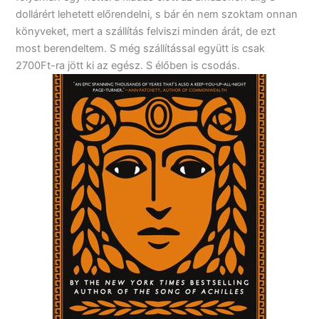
dollárért lehetett előrendelni, s bár én nem szoktam onnan
könyveket, mert a szállítás felviszi minden árát, de ezt
most berendeltem. S még szállítással együtt is csak
2700Ft-ra jött ki az egész. S élőben is csodás.