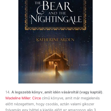
14.
A legszebb könyv, amit idén vásároltál (vagy kaptál)
.
Madeline Miller: Circe
című könyve, amit már megjelenés
előtt nézegettem, hogy csodás, aztán valami gikszer
folyamán egy héttel a kiadás előtt az amazonon alig 3