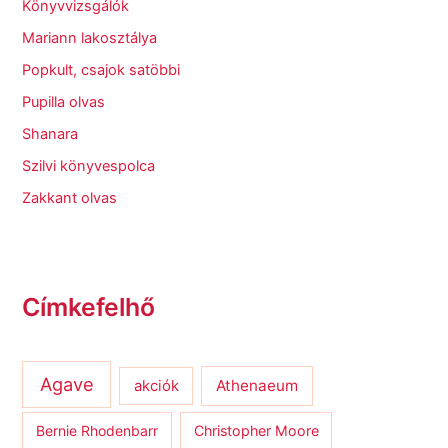
Könyvvizsgálók
Mariann lakosztálya
Popkult, csajok satöbbi
Pupilla olvas
Shanara
Szilvi könyvespolca
Zakkant olvas
Címkefelhő
Agave
Athenaeum
akciók
Bernie Rhodenbarr
Christopher Moore