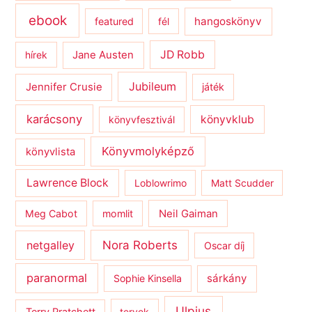
ebook
hangoskönyv
featured
fél
JD Robb
hírek
Jane Austen
Jubileum
Jennifer Crusie
játék
karácsony
könyvklub
könyvfesztivál
Könyvmolyképző
könyvlista
Lawrence Block
Loblowrimo
Matt Scudder
Meg Cabot
momlit
Neil Gaiman
netgalley
Nora Roberts
Oscar díj
paranormal
sárkány
Sophie Kinsella
Ulpius
tervek