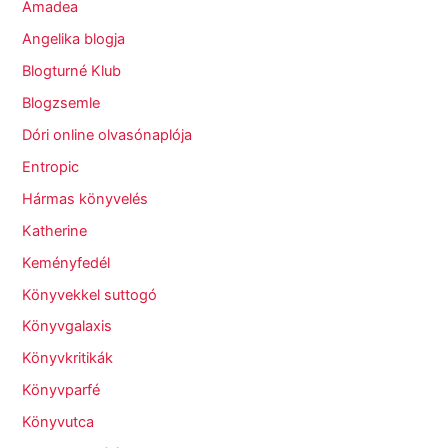
Amadea
Angelika blogja
Blogturné Klub
Blogzsemle
Dóri online olvasónaplója
Entropic
Hármas könyvelés
Katherine
Keményfedél
Könyvekkel suttogó
Könyvgalaxis
Könyvkritikák
Könyvparfé
Könyvutca