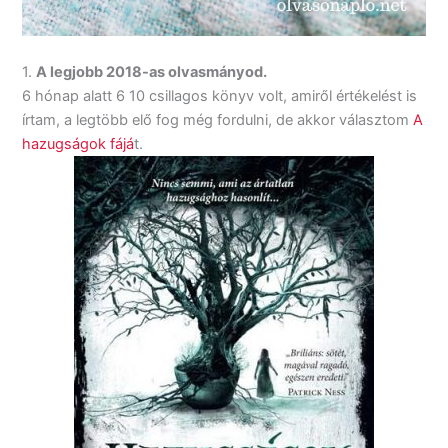
1.
A legjobb 2018-as olvasmányod.
6 hónap alatt 6 10 csillagos könyv volt, amiről értékelést is
írtam, a legtöbb elő fog még fordulni, de akkor választom
A
hazugságok fájá
t.