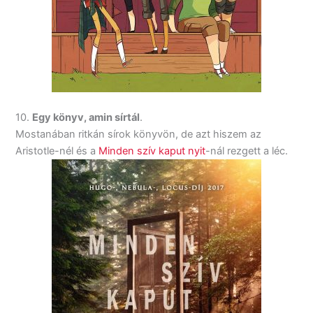
10.
Egy könyv, amin sírtál
.
Mostanában ritkán sírok könyvön, de azt hiszem az
Aristotle-nél és a
Minden szív kaput nyit
-nál rezgett a léc.