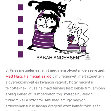
3.
Friss megjelenés, amit még nem olvastál, de szeretnél.
Matt Haig: Ha megáll az idő
című regényét, mert szerettem
a gyerekkönyveit és kíváncsi vagyok, hogy miként ír
felnőtteknek. Plusz ha majd tényleg lesz belőle film, amiben
elvileg Benedict Cumberbatch fog szerepelni, akkor
tudnom kell a sztoriról. Ami meg amúgy nagyon
érdekesnek tűnik: lassan öregedő azaz immár több száz