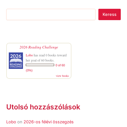
Keress
2026 Reading Challenge
Lobo
has read 0 books toward
her goal of 60 books.
0 of 60
(0%)
view books
Utolsó hozzászólások
Lobo
on
2026-os félévi összegzés