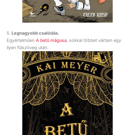
5.
Legnagyobb csalódás.
Egyértelműen
A betű mágusa
, sokkal többet vártam egy
ilyen fülszöveg után.