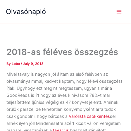
S
R
R
Skip
e
é
é
Olvasónapló
to
a
g
g
content
r
i
i
c
s
s
h
é
é
g
g
e
e
k
k
2018-as féléves összegzés
By
Lobo
/
July 9, 2018
Mivel tavaly is nagyon jól álltam az első félévben az
olvasmányaimmal, kedvet kaptam, hogy félévi összegzést
írjak. Úgyhogy ezt megint megteszem, ugyanis már a
GoodReads is írt hogy az éves kihívásom 78%-t már
teljesítettem (június végéig ez 47 könyvet jelent). Aminek
örülök persze, de telhetetlen könyvmolyként arra tudok
csak gondolni, hogy bárcsak a
Várólista csökkentés
sel
állnék ilyen jól! Mindenesetre azért kicsit vállon veregetem
magam, visszanézek a
tavaly is
használt irányított