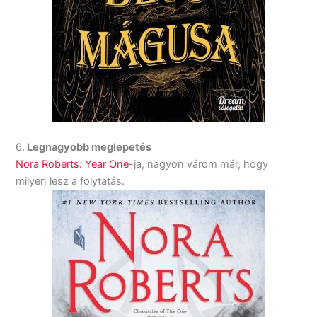
6.
Legnagyobb meglepetés
Nora Roberts: Year One
-ja, nagyon várom már, hogy
milyen lesz a folytatás.