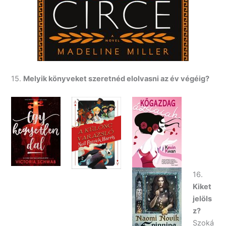
15.
Melyik könyveket szeretnéd elolvasni az év végéig?
16.
Kiket
jelöls
z?
Szoká