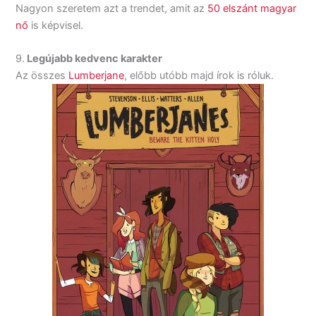
Nagyon szeretem azt a trendet, amit az
50 elszánt magyar
nő
is képvisel.
9.
Legújabb kedvenc karakter
Az összes
Lumberjane
, előbb utóbb majd írok is róluk.