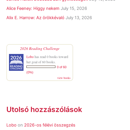
Alice Feeney: Higgy nekem
July 15, 2026
Alix E. Harrow: Az örökkévaló
July 13, 2026
2026 Reading Challenge
Lobo
has read 0 books toward
her goal of 60 books.
0 of 60
(0%)
view books
Utolsó hozzászólások
Lobo
on
2026-os félévi összegzés