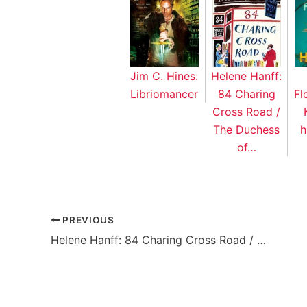
Jim C. Hines:
Helene Hanff:
Libriomancer
84 Charing
Fl
Cross Road /
The Duchess
h
of…
PREVIOUS
Helene Hanff: 84 Charing Cross Road / The Duchess of Bloomsbury