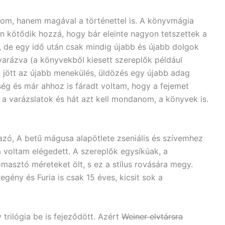
dom, hanem magával a történettel is. A könyvmágia
n kötődik hozzá, hogy bár eleinte nagyon tetszettek a
 de egy idő után csak mindig újabb és újabb dolgok
yarázva (a könyvekből kiesett szereplők például
jött az újabb menekülés, üldözés egy újabb adag
őség és már ahhoz is fáradt voltam, hogy a fejemet
, a varázslatok és hát azt kell mondanom, a könyvek is.
azó, A betű mágusa alapötlete zseniális és szívemhez
 voltam elégedett. A szereplők egysíkúak, a
masztó méreteket ölt, s ez a stílus rovására megy.
egény és Furia is csak 15 éves, kicsit sok a
trilógia be is fejeződött. Azért
Weiner elvtársra