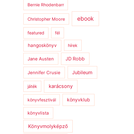
Bernie Rhodenbarr
ebook
Christopher Moore
featured
fél
hangoskönyv
hírek
JD Robb
Jane Austen
Jubileum
Jennifer Crusie
karácsony
játék
könyvklub
könyvfesztivál
könyvlista
Könyvmolyképző