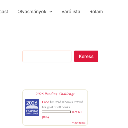
S
R
R
e
é
é
cast
Olvasmányok
Várólista
Rólam
a
g
g
r
i
i
c
s
s
h
é
é
g
g
e
e
k
k
Keress
2026 Reading Challenge
Lobo
has read 0 books toward
her goal of 60 books.
0 of 60
(0%)
view books