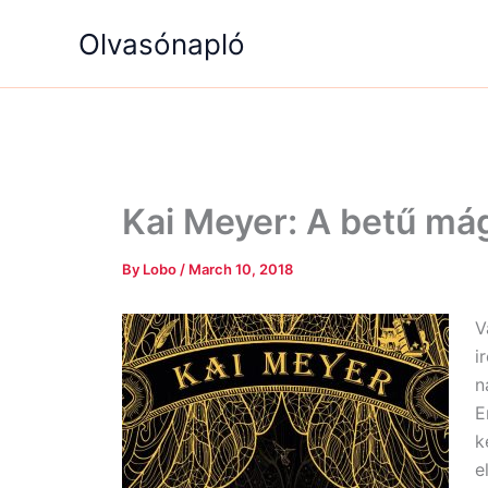
Skip
Olvasónapló
to
content
Kai Meyer: A betű má
By
Lobo
/
March 10, 2018
V
i
n
E
k
e