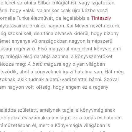
de lehet sorolni a Silber-trilógiát is), vagy izgatottan
árni, hogy valaki valamikor csak újra kézbe veszi
ornelia Funke életművét, de legalábbis a
Tintaszív
olytatásainak örülnék nagyon. Kai Meyer nevét nekünk
ég szokni kell, de utána olvasva kiderül, hogy bizony
émet anyanyelvű országokban nagyon is népszerű
fjúsági regényíró. Első magyarul megjelent könyve, ami
gy trilógia első darabja azonnal a könyvszeretőket
élozza meg:
A betű mágusa
egy olyan világban
átszódik, ahol a könyveknek igazi hatalma van. Hát még
zoknak, akik tudnak a betű-varázslattal bánni. Szóval
em nagyon volt kétség, hogy engem ez a regény
családba született, amelynek tagjai a könyvmágiának
dolgokra és számukra a világot ez a tudás és hatalom
száműzetésben él, mert a Könyvmágia világában is