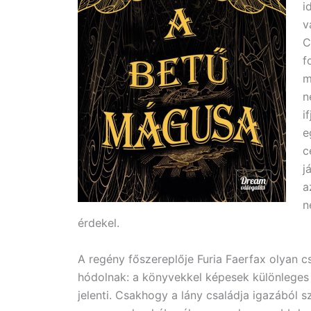
i
v
C
f
m
n
i
e
c
j
a
n
érdekel.
A regény főszereplője Furia Faerfax olyan 
hódolnak: a könyvekkel képesek különleges 
jelenti. Csakhogy a lány családja igazából 