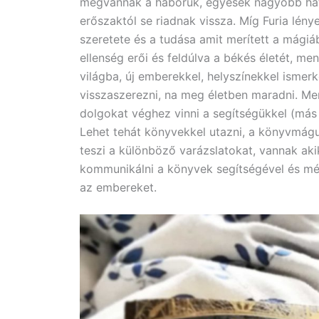
megvannak a háborúk, egyesek nagyobb hat
erőszaktól se riadnak vissza. Míg Furia lénye
szeretete és a tudása amit merített a mágiá
ellenség erői és feldúlva a békés életét, me
világba, új emberekkel, helyszínekkel isme
visszaszerezni, na meg életben maradni. Mer
dolgokat véghez vinni a segítségükkel (más
Lehet tehát könyvekkel utazni, a könyvmá
teszi a különböző varázslatokat, vannak aki
kommunikálni a könyvek segítségével és mé
az embereket.