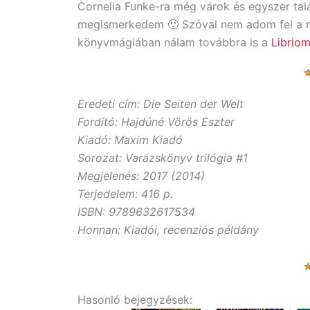
Cornelia Funke-ra még várok és egyszer talán
megismerkedem 🙂 Szóval nem adom fel a ném
könyvmágiában nálam továbbra is a
Librio
Eredeti cím: Die Seiten der Welt
Fordító: Hajdúné Vörös Eszter
Kiadó: Maxim Kiadó
Sorozat: Varázskönyv trilógia #1
Megjelenés: 2017 (2014)
Terjedelem: 416 p.
ISBN: 9789632617534
Honnan: Kiadói, recenziós példány
Hasonló bejegyzések: