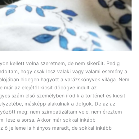
yon kellett volna szeretnem, de nem sikerült. Pedig
doltam, hogy csak lesz valaki vagy valami esemény a
alójában hidegen hagyott a varázskönyvek világa. Nem
már az elejétől kicsit döcögve indult az
yes szám első személyben íródik a történet és kicsit
elyzetébe, másképp alakulnak a dolgok. De az az
 győzött meg: nem szimpatizáltam vele, nem éreztem
mi lesz a sorsa. Akkor már sokkal inkább
z ő jelleme is hiányos maradt, de sokkal inkább