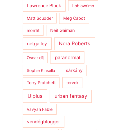
Lawrence Block
Loblowrimo
Matt Scudder
Meg Cabot
momlit
Neil Gaiman
netgalley
Nora Roberts
paranormal
Oscar díj
sárkány
Sophie Kinsella
Terry Pratchett
tervek
Ulpius
urban fantasy
Vavyan Fable
vendégblogger