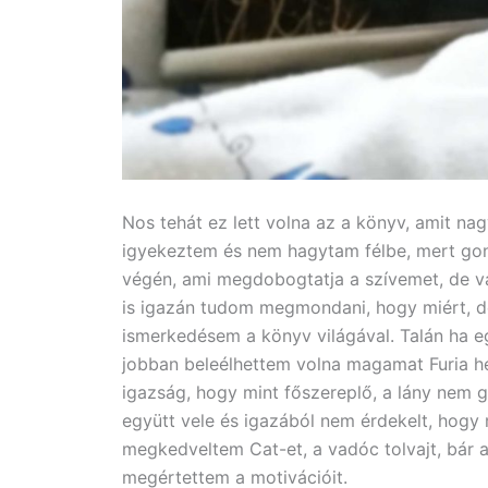
Nos tehát ez lett volna az a könyv, amit nag
igyekeztem és nem hagytam félbe, mert gon
végén, ami megdobogtatja a szívemet, de v
is igazán tudom megmondani, hogy miért, de 
ismerkedésem a könyv világával. Talán ha eg
jobban beleélhettem volna magamat Furia h
igazság, hogy mint főszereplő, a lány nem
együtt vele és igazából nem érdekelt, hogy 
megkedveltem Cat-et, a vadóc tolvajt, bár a
megértettem a motivációit.