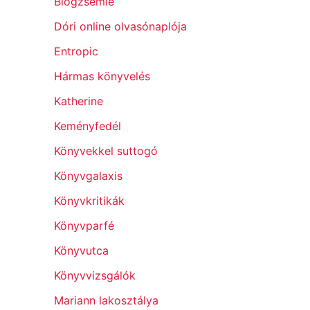
Blogzsemle
Dóri online olvasónaplója
Entropic
Hármas könyvelés
Katherine
Keményfedél
Könyvekkel suttogó
Könyvgalaxis
Könyvkritikák
Könyvparfé
Könyvutca
Könyvvizsgálók
Mariann lakosztálya