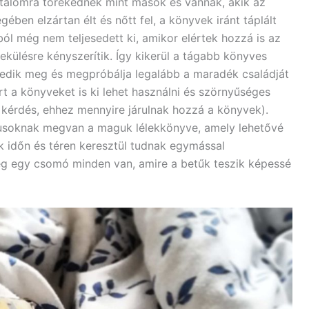
alomra törekednek mint mások és vannak, akik az
gében elzártan élt és nőtt fel, a könyvek iránt táplált
ból még nem teljesedett ki, amikor elértek hozzá is az
nekülésre kényszerítik. Így kikerül a tágabb könyves
rkedik meg és megpróbálja legalább a maradék családját
t a könyveket is ki lehet használni és szörnyűséges
 kérdés, ehhez mennyire járulnak hozzá a könyvek).
gusoknak megvan a maguk lélekkönyve, amely lehetővé
k időn és téren keresztül tudnak egymással
g egy csomó minden van, amire a betűk teszik képessé