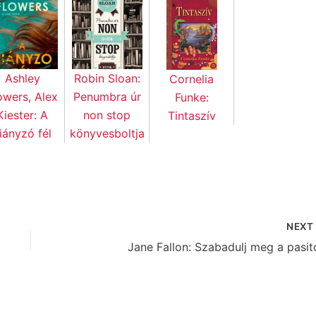
Ashley
Robin Sloan:
Cornelia
owers, Alex
Penumbra úr
Funke:
Kiester: A
non stop
Tintaszív
iányzó fél
könyvesboltja
NEX
Jane Fallon: Szabadulj meg a pasitó