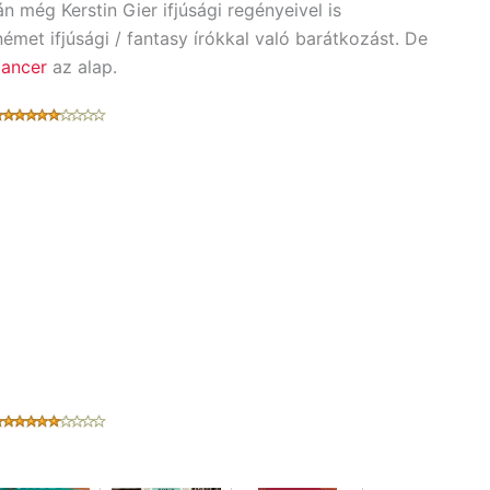
 még Kerstin Gier ifjúsági regényeivel is
et ifjúsági / fantasy írókkal való barátkozást. De
mancer
az alap.