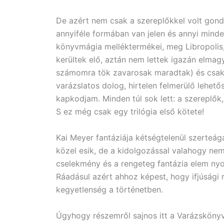
De azért nem csak a szereplőkkel volt gon
annyiféle formában van jelen és annyi minde
könyvmágia melléktermékei, meg Libropolis,
kerültek elő, aztán nem lettek igazán elmag
számomra tök zavarosak maradtak) és csak 
varázslatos dolog, hirtelen felmerülő lehet
kapkodjam. Minden túl sok lett: a szereplők
S ez még csak egy trilógia első kötete!
Kai Meyer fantáziája kétségtelenül szerteág
közel esik, de a kidolgozással valahogy nem
cselekmény és a rengeteg fantázia elem nyo
Ráadásul azért ahhoz képest, hogy ifjúsági r
kegyetlenség a történetben.
Úgyhogy részemről sajnos itt a Varázskönyv 