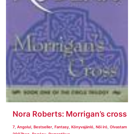
Nora Roberts: Morrigan’s cross
,
,
,
,
,
,
7
Angolul
Bestseller
Fantasy
Könyvajánló
Női író
Olvastam