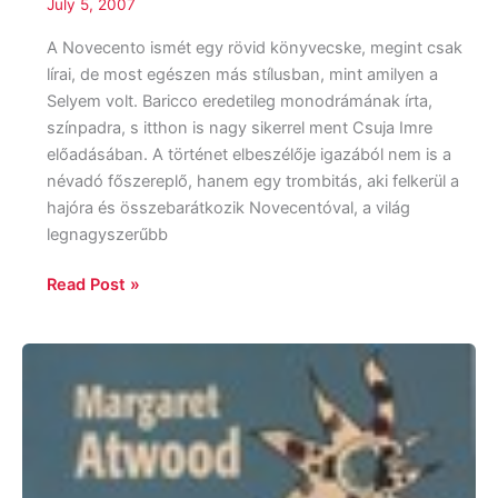
July 5, 2007
A Novecento ismét egy rövid könyvecske, megint csak
lírai, de most egészen más stílusban, mint amilyen a
Selyem volt. Baricco eredetileg monodrámának írta,
színpadra, s itthon is nagy sikerrel ment Csuja Imre
előadásában. A történet elbeszélője igazából nem is a
névadó főszereplő, hanem egy trombitás, aki felkerül a
hajóra és összebarátkozik Novecentóval, a világ
legnagyszerűbb
Read Post »
Margaret
Atwood:
Pénelopeia