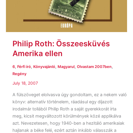
Philip Roth: Összeesküvés
Amerika ellen
,
,
,
,
,
6
Férfi író
Könyvajánló
Magyarul
Olvastam 2007ben
Regény
July 18, 2007
A fülszöveget elolvasva úgy gondoltam, ez a nekem való
könyv: alternatív történelem, ráadásul egy díjazott
irodalmár tollából Philip Roth a saját gyerekkorát írta
meg, kicsit megváltozott körülmények közé applikálva
azt. Nevezetesen, hogy 1940-ben a hezitáló amerikaiak
hajlanak a béke felé, ezért aztán inkább válasszák a