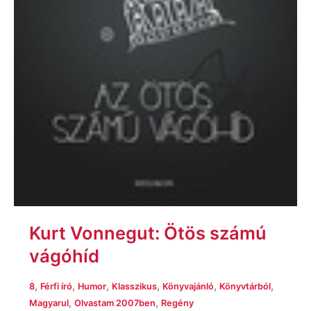
Kurt Vonnegut: Ötös számú
vágóhíd
,
,
,
,
,
,
8
Férfi író
Humor
Klasszikus
Könyvajánló
Könyvtárból
,
,
Magyarul
Olvastam 2007ben
Regény