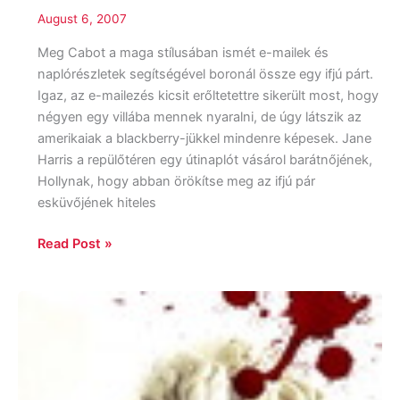
August 6, 2007
Meg Cabot a maga stílusában ismét e-mailek és
naplórészletek segítségével boronál össze egy ifjú párt.
Igaz, az e-mailezés kicsit erőltetettre sikerült most, hogy
négyen egy villába mennek nyaralni, de úgy látszik az
amerikaiak a blackberry-jükkel mindenre képesek. Jane
Harris a repülőtéren egy útinaplót vásárol barátnőjének,
Hollynak, hogy abban örökítse meg az ifjú pár
esküvőjének hiteles
Read Post »
Steven
Saylor:
Római
vér