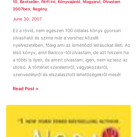
,
,
,
,
,
10
Bestseller
Férfi író
Könyvajánló
Magyarul
Olvastam
,
2007ben
Regény
June 30, 2007
Ez a rövid, nem egészen 100 oldalas könyv gyorsan
olvasható és szinte már a vershez közelít
nyelvezetében, főleg ami az ismétlődő leírásokat illeti. Az
első könyv, amit Baricco-tól olvastam, de azt hiszem ha
a többi is ilyen, és amint olvastam, igen, nem ez lesz az
utolsó. A történet szerelemről, vágyakozásról,
szenvedélyről és elszalasztott lehetőségekről mesél
Read Post »
Nora
Roberst:
Valley
of