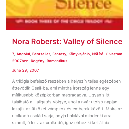
Nora Roberst: Valley of Silence
,
,
,
,
,
,
7
Angolul
Bestseller
Fantasy
Könyvajánló
Női író
Olvastam
,
,
2007ben
Regény
Romantikus
June 29, 2007
A trilógia befejező részében a helyszín teljes egészében
áttevődik Geall-ba, ami mintha Írország lenne egy
mítikusabb középkorban megragadva. Ugyanis itt
található a Hallgatás Völgye, ahol a nyár utolsó napján
lezajlik az ütközet vámpírok és emberek között. Moira az
uralkodó család sarja, anyja halálával mindenki arra
számít, ő lesz az uralkodó, igaz ehhez ki kell állnia