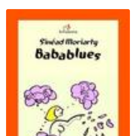
Sinead
Moriarty:
Babablues