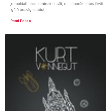
jobboldali, náci barátnak titulált, de háborúmentes jövőt
ígérő országos hőst,
Read Post »
Kurt
Vonnegut:
Ötös
számú
vágóhíd