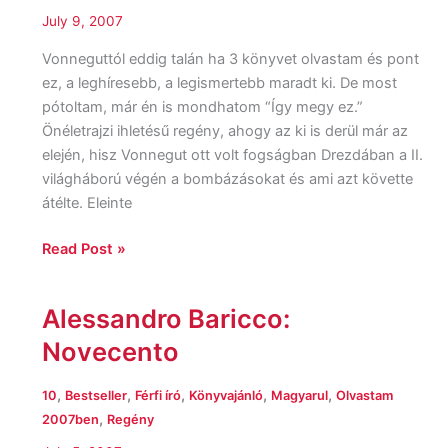
July 9, 2007
Vonneguttól eddig talán ha 3 könyvet olvastam és pont
ez, a leghíresebb, a legismertebb maradt ki. De most
pótoltam, már én is mondhatom “Így megy ez.”
Önéletrajzi ihletésű regény, ahogy az ki is derül már az
elején, hisz Vonnegut ott volt fogságban Drezdában a II.
világháború végén a bombázásokat és ami azt követte
átélte. Eleinte
Read Post »
Alessandro Baricco:
Alessandro
Baricco:
Novecento
Novecento
,
,
,
,
,
10
Bestseller
Férfi író
Könyvajánló
Magyarul
Olvastam
,
2007ben
Regény