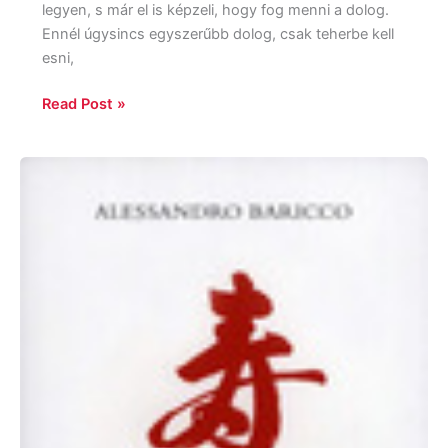
legyen, s már el is képzeli, hogy fog menni a dolog.
Ennél úgysincs egyszerűbb dolog, csak teherbe kell
esni,
Read Post »
Alessandro
Baricco:
Selyem