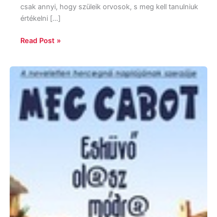
csak annyi, hogy szüleik orvosok, s meg kell tanulniuk
értékelni […]
Read Post »
Meg
Cabot:
Házasság
olasz
módra