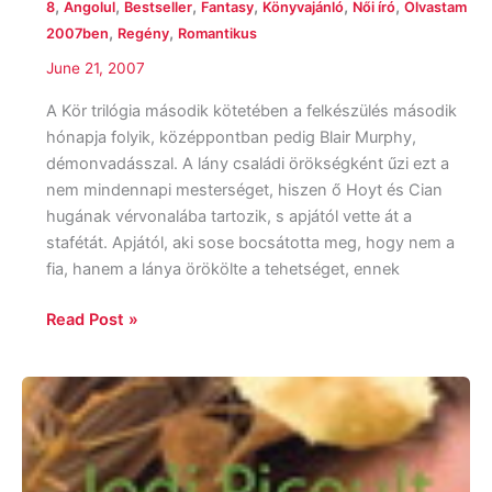
,
,
,
,
,
,
8
Angolul
Bestseller
Fantasy
Könyvajánló
Női író
Olvastam
,
,
2007ben
Regény
Romantikus
June 21, 2007
A Kör trilógia második kötetében a felkészülés második
hónapja folyik, középpontban pedig Blair Murphy,
démonvadásszal. A lány családi örökségként űzi ezt a
nem mindennapi mesterséget, hiszen ő Hoyt és Cian
hugának vérvonalába tartozik, s apjától vette át a
stafétát. Apjától, aki sose bocsátotta meg, hogy nem a
fia, hanem a lánya örökölte a tehetséget, ennek
Read Post »
Jodi
Picoult:
Elrabolt
az