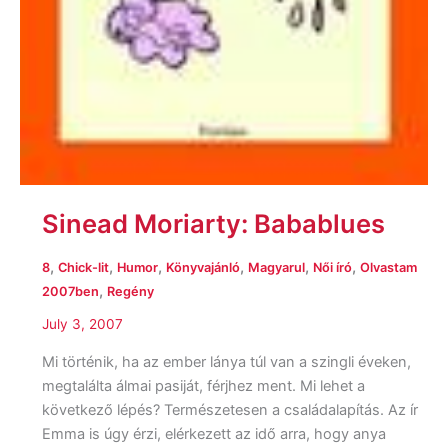
Sinead Moriarty: Babablues
,
,
,
,
,
,
8
Chick-lit
Humor
Könyvajánló
Magyarul
Női író
Olvastam
,
2007ben
Regény
July 3, 2007
Mi történik, ha az ember lánya túl van a szingli éveken,
megtalálta álmai pasiját, férjhez ment. Mi lehet a
következő lépés? Természetesen a családalapítás. Az ír
Emma is úgy érzi, elérkezett az idő arra, hogy anya