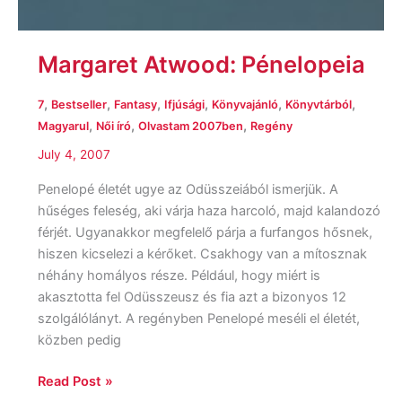
Margaret Atwood: Pénelopeia
,
,
,
,
,
,
7
Bestseller
Fantasy
Ifjúsági
Könyvajánló
Könyvtárból
,
,
,
Magyarul
Női író
Olvastam 2007ben
Regény
July 4, 2007
Penelopé életét ugye az Odüsszeiából ismerjük. A
hűséges feleség, aki várja haza harcoló, majd kalandozó
férjét. Ugyanakkor megfelelő párja a furfangos hősnek,
hiszen kicselezi a kérőket. Csakhogy van a mítosznak
néhány homályos része. Például, hogy miért is
akasztotta fel Odüsszeusz és fia azt a bizonyos 12
szolgálólányt. A regényben Penelopé meséli el életét,
közben pedig
Read Post »