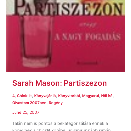
Sarah Mason: Partiszezon
,
,
,
,
,
,
4
Chick-lit
Könyvajánló
Könyvtárból
Magyarul
Női író
,
Olvastam 2007ben
Regény
June 25, 2007
Talán nem is pontos a bekategórizálása ennek a
könyvnek a chicklit körébe, ugyanis inkább simán