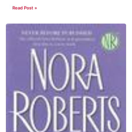
Read Post »
Nora
Roberts:
Morrigan’s
cross