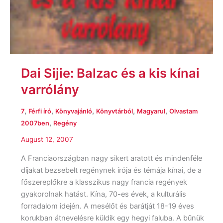
Dai Sijie: Balzac és a kis kínai
varrólány
,
,
,
,
,
7
Férfi író
Könyvajánló
Könyvtárból
Magyarul
Olvastam
,
2007ben
Regény
August 12, 2007
A Franciaországban nagy sikert aratott és mindenféle
díjakat bezsebelt regénynek írója és témája kínai, de a
főszereplőkre a klasszikus nagy francia regények
gyakorolnak hatást. Kína, 70-es évek, a kulturális
forradalom idején. A mesélőt és barátját 18-19 éves
korukban átnevelésre küldik egy hegyi faluba. A bűnük