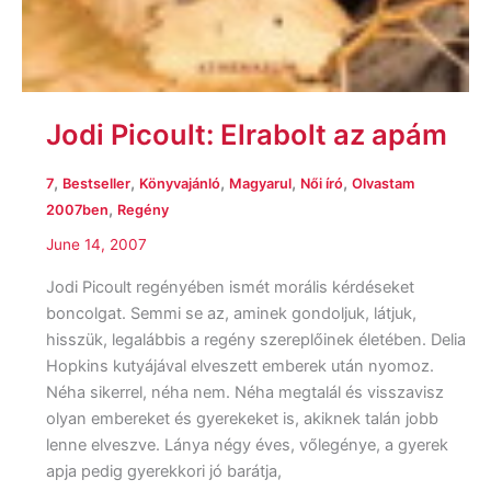
Jodi Picoult: Elrabolt az apám
,
,
,
,
,
7
Bestseller
Könyvajánló
Magyarul
Női író
Olvastam
,
2007ben
Regény
June 14, 2007
Jodi Picoult regényében ismét morális kérdéseket
boncolgat. Semmi se az, aminek gondoljuk, látjuk,
hisszük, legalábbis a regény szereplőinek életében. Delia
Hopkins kutyájával elveszett emberek után nyomoz.
Néha sikerrel, néha nem. Néha megtalál és visszavisz
olyan embereket és gyerekeket is, akiknek talán jobb
lenne elveszve. Lánya négy éves, vőlegénye, a gyerek
apja pedig gyerekkori jó barátja,