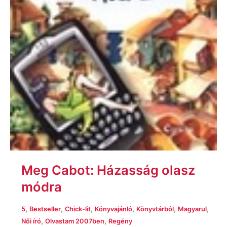
Meg Cabot: Házasság olasz
módra
,
,
,
,
,
,
5
Bestseller
Chick-lit
Könyvajánló
Könyvtárból
Magyarul
,
,
Női író
Olvastam 2007ben
Regény