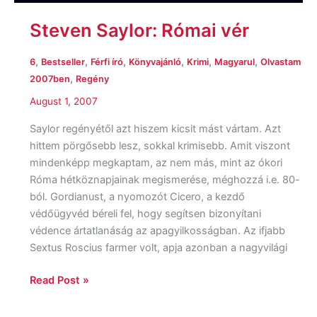
Steven Saylor: Római vér
,
,
,
,
,
,
6
Bestseller
Férfi író
Könyvajánló
Krimi
Magyarul
Olvastam
,
2007ben
Regény
August 1, 2007
Saylor regényétől azt hiszem kicsit mást vártam. Azt
hittem pörgősebb lesz, sokkal krimisebb. Amit viszont
mindenképp megkaptam, az nem más, mint az ókori
Róma hétköznapjainak megismerése, méghozzá i.e. 80-
ból. Gordianust, a nyomozót Cicero, a kezdő
védőügyvéd béreli fel, hogy segítsen bizonyítani
védence ártatlanáság az apagyilkosságban. Az ifjabb
Sextus Roscius farmer volt, apja azonban a nagyvilági
Read Post »