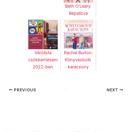
Beth O’Leary:
Bepalizva
Várólista
Rachel Burton:
csökkentésem
Könyvesbolti ​
2022-ben
karácsony
PREVIOUS
NEXT