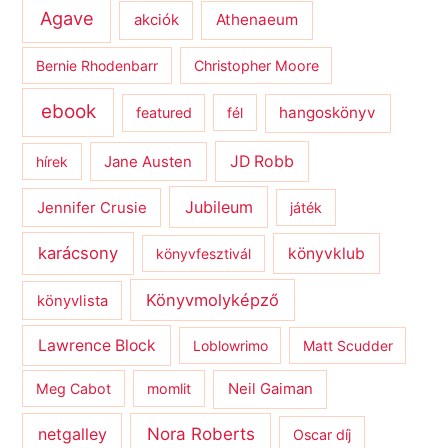
Agave
Athenaeum
akciók
Bernie Rhodenbarr
Christopher Moore
ebook
hangoskönyv
featured
fél
JD Robb
hírek
Jane Austen
Jubileum
Jennifer Crusie
játék
karácsony
könyvklub
könyvfesztivál
Könyvmolyképző
könyvlista
Lawrence Block
Loblowrimo
Matt Scudder
Meg Cabot
momlit
Neil Gaiman
netgalley
Nora Roberts
Oscar díj