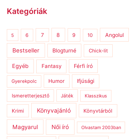
Kategóriák
8
Angolul
7
9
6
10
5
Bestseller
Blogturné
Chick-lit
Egyéb
Férfi író
Fantasy
Humor
Ifjúsági
Gyerekpolc
Ismeretterjesztő
Játék
Klasszikus
Könyvajánló
Krimi
Könyvtárból
Magyarul
Női író
Olvastam 2003ban