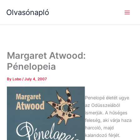
S
R
R
Skip
e
é
é
Olvasónapló
to
a
g
g
content
r
i
i
c
s
s
h
é
é
g
g
e
e
k
k
Margaret Atwood:
Pénelopeia
By
Lobo
/
July 4, 2007
Penelopé életét ugye
az Odüsszeiából
ismerjük. A hűséges
feleség, aki várja haza
harcoló, majd
kalandozó férjét.