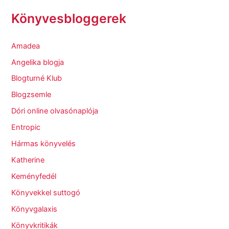
Könyvesbloggerek
Amadea
Angelika blogja
Blogturné Klub
Blogzsemle
Dóri online olvasónaplója
Entropic
Hármas könyvelés
Katherine
Keményfedél
Könyvekkel suttogó
Könyvgalaxis
Könyvkritikák