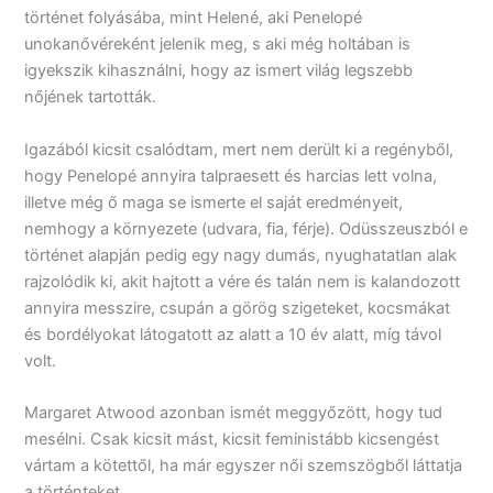
történet folyásába, mint Helené, aki Penelopé
unokanővéreként jelenik meg, s aki még holtában is
igyekszik kihasználni, hogy az ismert világ legszebb
nőjének tartották.
Igazából kicsit csalódtam, mert nem derült ki a regényből,
hogy Penelopé annyira talpraesett és harcias lett volna,
illetve még ő maga se ismerte el saját eredményeit,
nemhogy a környezete (udvara, fia, férje). Odüsszeuszból e
történet alapján pedig egy nagy dumás, nyughatatlan alak
rajzolódik ki, akit hajtott a vére és talán nem is kalandozott
annyira messzire, csupán a görög szigeteket, kocsmákat
és bordélyokat látogatott az alatt a 10 év alatt, míg távol
volt.
Margaret Atwood azonban ismét meggyőzött, hogy tud
mesélni. Csak kicsit mást, kicsit feministább kicsengést
vártam a kötettől, ha már egyszer női szemszögből láttatja
a történteket.