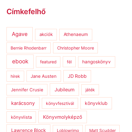
Címkefelhő
Agave
Athenaeum
akciók
Bernie Rhodenbarr
Christopher Moore
ebook
hangoskönyv
featured
fél
JD Robb
hírek
Jane Austen
Jubileum
Jennifer Crusie
játék
karácsony
könyvklub
könyvfesztivál
Könyvmolyképző
könyvlista
Lawrence Block
Loblowrimo
Matt Scudder