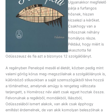
Ugyanakkor megfelelő
párja a furfangos
hősnek, hiszen
kicselezi a kérőket.
Csakhogy van a
mítosznak néhány
homályos része.
Például, hogy miért is
akasztotta fel
Odüsszeusz és fia azt a bizonyos 12 szolgálólányt.
A regényben Penelopé meséli el életét, közben pedig mint
valami görög kórus meg-megszólalnak a szolgálólányok is,
különböző stílusokban a saját szemszögükből téve hozzá
a történethez, amelynek amúgy is rengeteg változata
terjengett, s Homérosz név alatt csak egyet hoztak össze.
Felvonulnak a regékből, mondákból, Iliászból,
Odüsszeiából ismert alakok, van akik csak épphogy
említést érdemelnek, de van akik komolyan beleszólnak a