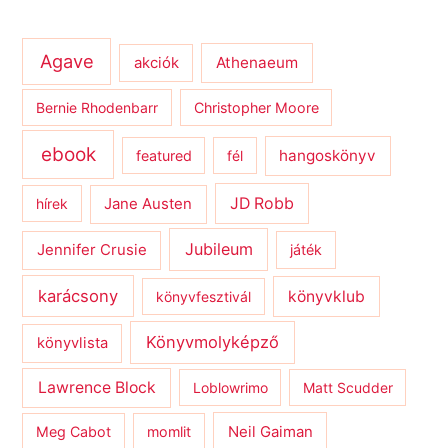
Agave
Athenaeum
akciók
Bernie Rhodenbarr
Christopher Moore
ebook
hangoskönyv
featured
fél
JD Robb
hírek
Jane Austen
Jubileum
Jennifer Crusie
játék
karácsony
könyvklub
könyvfesztivál
Könyvmolyképző
könyvlista
Lawrence Block
Loblowrimo
Matt Scudder
Meg Cabot
momlit
Neil Gaiman