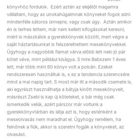
könyvhöz fordulok. Ezért aztán az elejétől magamra
vállaltam, hogy az unokahúgaimnak könyveket fogok adni
mindenféle sátoros ünnepre, vagy csak úgy. Aztán amikor
én is terhes lettem, már nem kellett kifogásokat keresni,
miért is mászkálok a gyerekkönyvek között, mert végre a
saját háztartásunkat is felszerelhettem mesekönyvekkel.
Úgyhogy a nagyobbik fiamat várva előbb lett neki jó pár
kötet véve, mint például kiságya. S mire Babszem 1 éves
lett, már több mint 60 könyv volt a polcán. Ezeket
rendszeresen használtuk is, s ez a tendencia szerencsére
mind a mai napig tart. S most már itt a második csemete is,
aki egyrészt használhatja a bátyja kinőtt mesekönyveit,
másrészt Zsebi is kap új köteteket, s bár még csak
ismerkedik velük, azért párszor már voltunk a
gyerekkönyvtárban és látja azt is, hogy esténként a
meseolvasás nem maradhat el. Úgyhogy remélem, ha
felnőnek a fiúk, akkor is szeretni fogják a könyveket, az
olvasást.