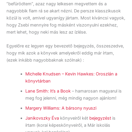
“befürödtem”, azaz nagy lelkesen megvettem és a
nagyobbik fiam rá se akart nézni. De persze klasszikusok
közül is volt, amivel ugyanígy jártam. Most kíváncsi vagyok,
hogy Zsebi mennyire fog másként viszonyulni ezekhez,
mert lehet, hogy neki más lesz az ízlése.
Egyelőre ez legyen egy bevezető bejegyzés, összeszedve,
hogy mik azok a könyvek amelyekről eddig már írtam,
(ezek inkább nagyobbaknak szólnak) :
Michelle Knudsen – Kevin Hawkes: Oroszlán a
könyvtárban
Lane Smith: It’s a Book
– hamarosan magyarul is
meg fog jelenni, még mindig nagyon ajánlom!
Margery Williams: A bársony nyuszi
Janikovszky Éva
könyveiről két
bejegyzést
is
írtam (korai képeskönyveiről, a Már iskolás