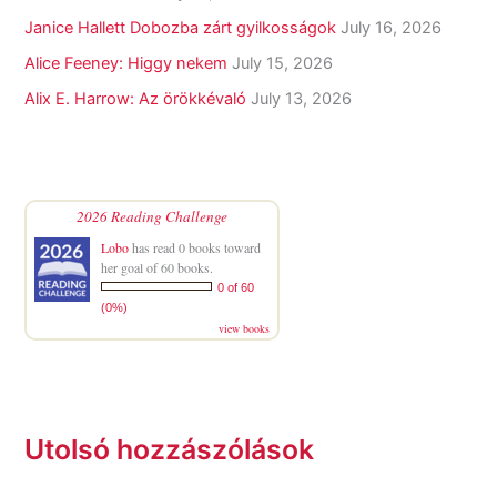
Janice Hallett Dobozba zárt gyilkosságok
July 16, 2026
Alice Feeney: Higgy nekem
July 15, 2026
Alix E. Harrow: Az örökkévaló
July 13, 2026
2026 Reading Challenge
Lobo
has read 0 books toward
her goal of 60 books.
0 of 60
(0%)
view books
Utolsó hozzászólások