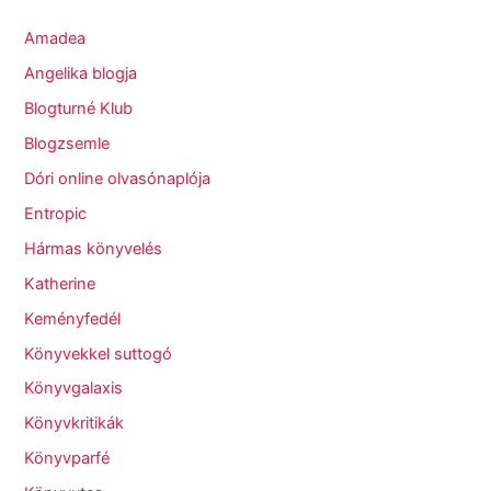
Amadea
Angelika blogja
Blogturné Klub
Blogzsemle
Dóri online olvasónaplója
Entropic
Hármas könyvelés
Katherine
Keményfedél
Könyvekkel suttogó
Könyvgalaxis
Könyvkritikák
Könyvparfé