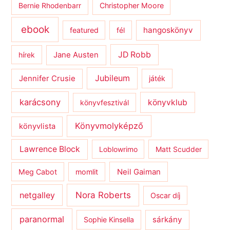
Bernie Rhodenbarr
Christopher Moore
ebook
hangoskönyv
featured
fél
JD Robb
hírek
Jane Austen
Jubileum
Jennifer Crusie
játék
karácsony
könyvklub
könyvfesztivál
Könyvmolyképző
könyvlista
Lawrence Block
Loblowrimo
Matt Scudder
Meg Cabot
momlit
Neil Gaiman
netgalley
Nora Roberts
Oscar díj
paranormal
sárkány
Sophie Kinsella