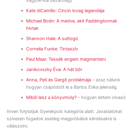
vagyok-kal bezárólag)
Kate diCamillo: Cincin lovag legendája
Michael Bodn: A medve, akit Paddingtonnak
hívtak
Shannon Hale: A suttogó
Cornelia Funke: Tintaszív
Paul Maar: Tessék engem megmenteni
Janikovszky Éva: A hét bőr
Anna, Peti és Gergő problémája
– azaz nálunk
hogyan csapódott le a Bartos Erika jelenség.
Miből lesz a könyvmoly?
– hogyan lettem olvasó
Innen folytatjuk Gyerekpolc kategória alatt. Javaslatokat
szívesen fogadok esetleg megpróbálok kérdésekre is
válaszolni.