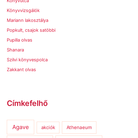
Könyvutca
Könyvvizsgálók
Mariann lakosztálya
Popkult, csajok satöbbi
Pupilla olvas
Shanara
Szilvi könyvespolca
Zakkant olvas
Címkefelhő
Agave
Athenaeum
akciók