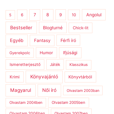
8
Angolul
7
9
6
10
5
Bestseller
Blogturné
Chick-lit
Egyéb
Férfi író
Fantasy
Humor
Ifjúsági
Gyerekpolc
Ismeretterjesztő
Játék
Klasszikus
Könyvajánló
Krimi
Könyvtárból
Magyarul
Női író
Olvastam 2003ban
Olvastam 2004ben
Olvastam 2005ben
Olvastam 2006ban
Olvastam 2007ben