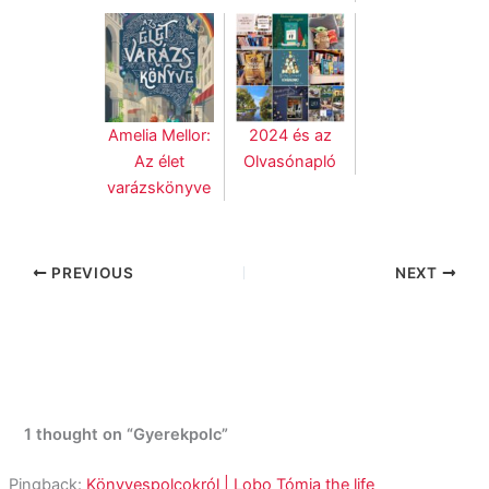
Amelia Mellor:
2024 és az
Az élet
Olvasónapló
varázskönyve
PREVIOUS
NEXT
1 thought on “Gyerekpolc”
Pingback:
Könyvespolcokról | Lobo Tómia the life