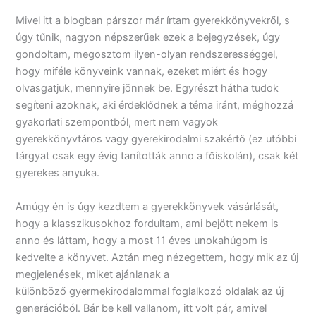
Mivel itt a blogban párszor már írtam gyerekkönyvekről, s
úgy tűnik, nagyon népszerűek ezek a bejegyzések, úgy
gondoltam, megosztom ilyen-olyan rendszerességgel,
hogy miféle könyveink vannak, ezeket miért és hogy
olvasgatjuk, mennyire jönnek be. Egyrészt hátha tudok
segíteni azoknak, aki érdeklődnek a téma iránt, méghozzá
gyakorlati szempontból, mert nem vagyok
gyerekkönyvtáros vagy gyerekirodalmi szakértő (ez utóbbi
tárgyat csak egy évig tanították anno a főiskolán), csak két
gyerekes anyuka.
Amúgy én is úgy kezdtem a gyerekkönyvek vásárlását,
hogy a klasszikusokhoz fordultam, ami bejött nekem is
anno és láttam, hogy a most 11 éves unokahúgom is
kedvelte a könyvet. Aztán meg nézegettem, hogy mik az új
megjelenések, miket ajánlanak a
különböző gyermekirodalommal foglalkozó oldalak az új
generációból. Bár be kell vallanom, itt volt pár, amivel