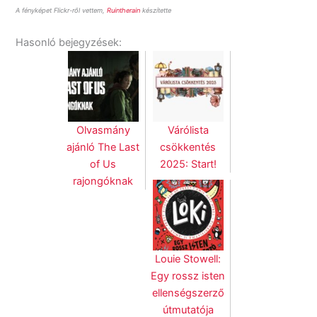
A fényképet Flickr-ről vettem,
Ruintherain
készítette
Hasonló bejegyzések:
Olvasmány
Várólista
ajánló The Last
csökkentés
of Us
2025: Start!
rajongóknak
Louie Stowell:
Egy rossz isten
ellenségszerző
útmutatója