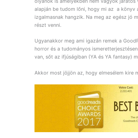
olyanok is amelyekben nem vagyok járatos 
alapján be tudom lőni, hogy mi az a könyv 
izgalmasnak hangzik. Na meg az egész jó 
részt venni.
Ugyanakkor meg ami igazán remek a GoodRea
horror és a tudományos ismeretterjesztésen k
van, sőt az ifjúságiban (YA és YA fantasy) m
Akkor most jöjjön az, hogy elmesélem kire m