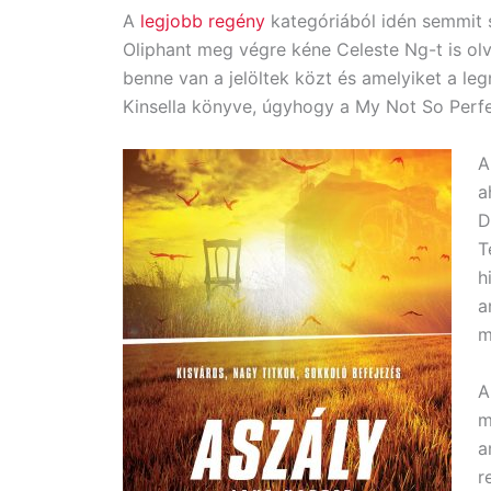
A
legjobb regény
kategóriából idén semmit s
Oliphant meg végre kéne Celeste Ng-t is ol
benne van a jelöltek közt és amelyiket a le
Kinsella könyve, úgyhogy a My Not So Perfec
A
a
D
T
h
a
m
m
a
r