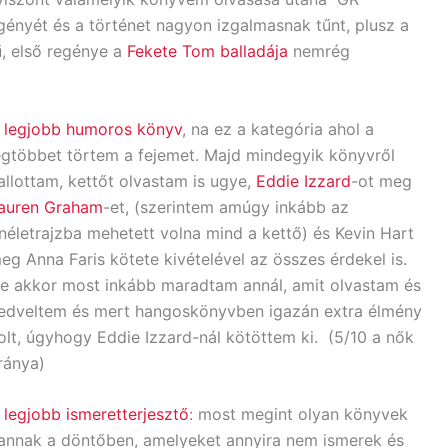
ényét és a történet nagyon izgalmasnak tűnt, plusz a
rű, első regénye a
Fekete Tom balladája
nemrég
A
legjobb humoros könyv
, na ez a kategória ahol a
egtöbbet törtem a fejemet. Majd mindegyik könyvről
allottam, kettőt olvastam is ugye,
Eddie Izzard
-ot meg
auren Graham
-et, (szerintem amúgy inkább az
néletrajzba mehetett volna mind a kettő) és Kevin Hart
eg Anna Faris kötete kivételével az összes érdekel is.
e akkor most inkább maradtam annál, amit olvastam és
edveltem és mert hangoskönyvben igazán extra élmény
olt, úgyhogy Eddie Izzard-nál kötöttem ki. (5/10 a nők
ránya)
A
legjobb ismeretterjesztő
: most megint olyan könyvek
annak a döntőben, amelyeket annyira nem ismerek és