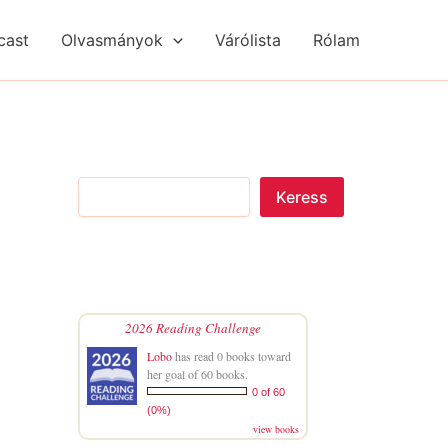
S
R
R
e
é
é
cast
Olvasmányok
Várólista
Rólam
a
g
g
r
i
i
c
s
s
h
é
é
g
g
e
e
k
k
Keress
2026 Reading Challenge
Lobo
has read 0 books toward
her goal of 60 books.
0 of 60
(0%)
view books