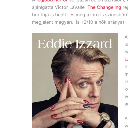
ajánlgatta Victor LaValle
The Changeling
reg
borítója is bejött és még az író is színesbő
megjelent magyarul is. (2/10 a nők aránya)
l
h
L
ö
m
D
k
v
a
v