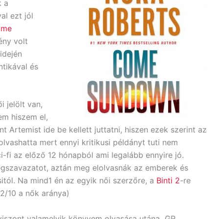
k a
al ezt jól
ome
ény volt
idején
ntikával és
 jelölt van,
m hiszem el,
Artemist ide be kellett juttatni, hiszen ezek szerint az
olvashatta mert ennyi kritikusi példányt tuti nem
i-fi az előző 12 hónapból ami legalább ennyire jó.
gszavazatot, aztán meg elolvasnák az emberek és
itól. Na mind1 én az egyik női szerzőre, a
Binti 2
-re
(2/10 a nők aránya)
 viszont valamelyik könyvem olvasása utána GR