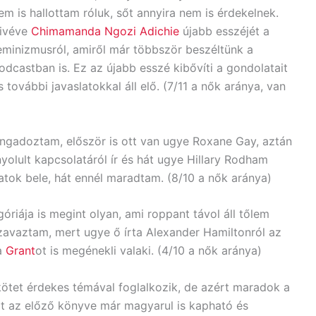
em is hallottam róluk, sőt annyira nem is érdekelnek.
ivéve
Chimamanda Ngozi Adichie
újabb esszéjét a
eminizmusról, amiről már többször beszéltünk a
odcastban is. Ez az újabb esszé kibővíti a gondolatait
s további javaslatokkal áll elő. (7/11 a nők aránya, van
 ingadoztam, először is ott van ugye Roxane Gay, aztán
yolult kapcsolatáról ír és hát ugye Hillary Rodham
atok bele, hát ennél maradtam. (8/10 a nők aránya)
óriája is megint olyan, ami roppant távol áll tőlem
avaztam, mert ugye ő írta Alexander Hamiltonról az
a
Grant
ot is megénekli valaki. (4/10 a nők aránya)
kötet érdekes témával foglalkozik, de azért maradok a
rt az előző könyve már magyarul is kapható és