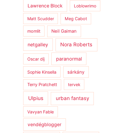
Lawrence Block
Loblowrimo
Matt Scudder
Meg Cabot
momlit
Neil Gaiman
netgalley
Nora Roberts
paranormal
Oscar díj
sárkány
Sophie Kinsella
Terry Pratchett
tervek
Ulpius
urban fantasy
Vavyan Fable
vendégblogger