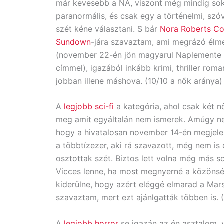
már kevesebb a NA, viszont még mindig so
paranormális, és csak egy a történelmi, szóv
szét kéne választani. S bár
Nora Roberts C
Sundown
-jára szavaztam, ami megrázó élm
(november 22-én jön magyarul Naplemente 
címmel), igazából inkább krimi, thriller roma
jobban illene máshova. (10/10 a nők aránya)
A
legjobb sci-fi
a kategória, ahol csak két női
meg amit egyáltalán nem ismerek. Amúgy ne
hogy a hivatalosan november 14-én megjelent 
a többtízezer, aki rá szavazott, még nem is 
osztottak szét. Biztos lett volna még más sc
Vicces lenne, ha most megnyerné a közönsé
kiderülne, hogy azért eléggé elmarad a Mars
szavaztam, mert ezt ajánlgatták többen is. 
A
legjobb horror
se igazán az én asztalom,