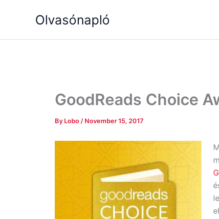
Skip
Olvasónapló
to
content
GoodReads Choice A
By
Lobo
/
November 15, 2017
M
m
G
é
l
e