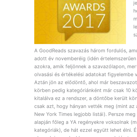
j
h
m
l
s
A GoodReads szavazás három fordulós, amúgy
adott év novemberéig (idén értelemszerűen 
azokra, amik feljönnek a szavazólapon, mert
olvasási és értékelési adatokat figyelembe 
Aztán jön az elődöntő, ahol már beszavazot
körben pedig kategóriánként már csak 10 kön
kitalálva ez a rendszer, a döntőbe került k
csak azt, hogy hányan vették meg (mint az a
New York Times legjobb listái). Persze meg
alapján főleg a YA regényekre voksolnak (m
kategóriák), de hát ezzel együtt lehet élni