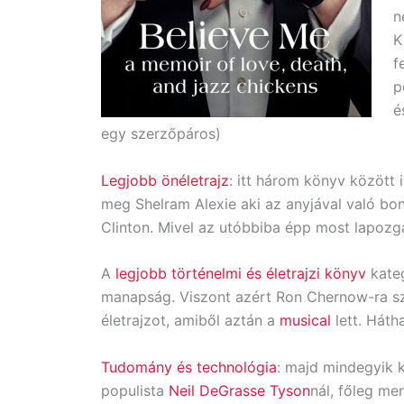
n
K
f
p
é
egy szerzőpáros)
Legjobb önéletrajz
: itt három könyv között
meg Shelram Alexie aki az anyjával való bon
Clinton. Mivel az utóbbiba épp most lapozg
A
legjobb történelmi és életrajzi könyv
kateg
manapság. Viszont azért Ron Chernow-ra sz
életrajzot, amiből aztán a
musical
lett. Háth
Tudomány és technológia
: majd mindegyik 
populista
Neil DeGrasse Tyson
nál, főleg me