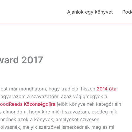
Ajánlok egy könyvet
Pod
ward 2017
ost már mondhatom, hogy tradíció, hiszen
2014 óta
agyarázom a szavazatom, azaz végigmegyek a
oodReads Közönségdíjra
jelölt könyveinek kategóriáin
s elmondom, hogy kire miért szavaztam, esetleg mik
ennének azok a könyvek, amelyeket szívesen
lolvasnék, melyik szerzővel ismerkednék meg és mi