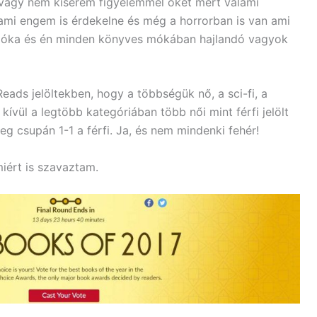
vagy nem kísérem figyelemmel őket mert valami
ami engem is érdekelne és még a horrorban is van ami
móka és én minden könyves mókában hajlandó vagyok
ds jelöltekben, hogy a többségük nő, a sci-fi, a
ívül a legtöbb kategóriában több női mint férfi jelölt
eg csupán 1-1 a férfi. Ja, és nem mindenki fehér!
iért is szavaztam.