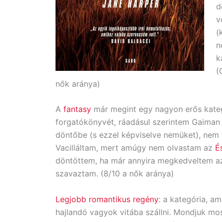
d
v
(
n
k
(
nők aránya)
A
fantasy
már megint egy nagyon erős kateg
forgatókönyvét, ráadásul szerintem Gaiman 
döntőbe (s ezzel képviselve nemüket), nem f
Vacilláltam, mert amúgy nem olvastam az
É
döntöttem, ha már annyira megkedveltem 
szavaztam. (8/10 a nők aránya)
Legjobb romantikus regény
: a kategória, am
hajlandó vagyok vitába szállni. Mondjuk mo