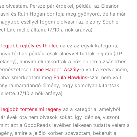
e olvastam. Persze pár érdekel, például az Eleanor
vasni és Ruth Hogan borítója meg gyönyörű, de ha már
gnagyobb eséllyel fogom elolvasni az bizony Sophie
t Life mellé álltam. (7/10 a nők aránya)
 l
egjobb rejtély és thriller
, na ez az egyik kategória,
hova férfiak például csak álnévvel tudtak bejutni (J.P.
elaney), annyira eluralkodtak a nők ebben a zsánerben.
ermészetesen
Jane Harper: Aszály
-a volt a kedvencem,
iába ismerkedtem meg
Paula Hawkins
-szal, nem volt
nnyira maradandó élmény, hogy komolyan kitartsak
ellette. (7/10 a nők aránya)
A
legjobb történelmi regény
az a kategória, amelyből
ár évek óta nem olvasok sokat. Így idén se, viszont
mint azt a GoodReads levélben lelkesen tudatta velem a
egény, amire a jelölő körben szavaztam, bekerült a