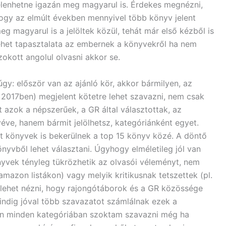
elenhetne igazán meg magyarul is. Érdekes megnézni,
ogy az elmúlt években mennyivel több könyv jelent
eg magyarul is a jelöltek közül, tehát már első kézből is
ehet tapasztalata az embernek a könyvekről ha nem
zokott angolul olvasni akkor se.
: először van az ajánló kör, akkor bármilyen, az
2017ben) megjelent kötetre lehet szavazni, nem csak
 azok a népszerűek, a GR által választottak, az
véve, hanem bármit jelölhetsz, kategóriánként egyet.
t könyvek is bekerülnek a top 15 könyv közé. A döntő
yvből lehet választani. Úgyhogy elméletileg jól van
önyvek tényleg tükrözhetik az olvasói véleményt, nem
mazon listákon) vagy melyik kritikusnak tetszettek (pl.
 lehet nézni, hogy rajongótáborok és a GR közössége
indig jóval több szavazatot számlálnak ezek a
. Én minden kategóriában szoktam szavazni még ha