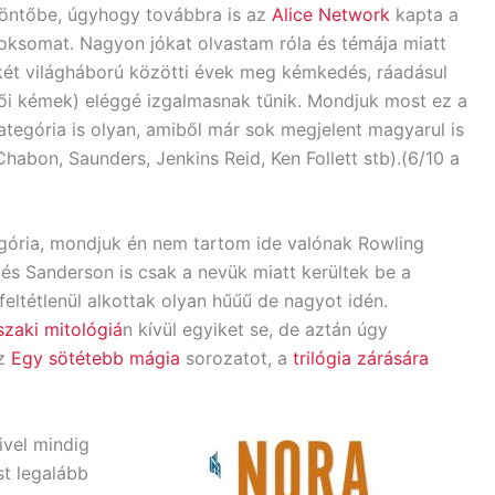
öntőbe, úgyhogy továbbra is az
Alice Network
kapta a
oksomat. Nagyon jókat olvastam róla és témája miatt
két világháború közötti évek meg kémkedés, ráadásul
ői kémek) eléggé izgalmasnak tűnik. Mondjuk most ez a
ategória is olyan, amiből már sok megjelent magyarul is
Chabon, Saunders, Jenkins Reid, Ken Follett stb).(6/10 a
ória, mondjuk én nem tartom ide valónak Rowling
és Sanderson is csak a nevük miatt kerültek be a
eltétlenül alkottak olyan hűűű de nagyot idén.
szaki mitológiá
n kívül egyiket se, de aztán úgy
az
Egy sötétebb mágia
sorozatot, a
trilógia zárására
ivel mindig
st legalább