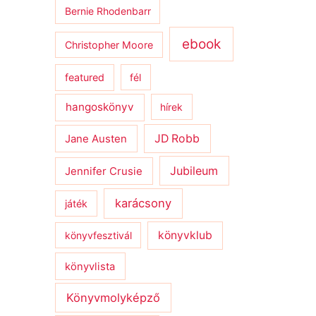
Bernie Rhodenbarr
ebook
Christopher Moore
featured
fél
hangoskönyv
hírek
JD Robb
Jane Austen
Jubileum
Jennifer Crusie
karácsony
játék
könyvklub
könyvfesztivál
könyvlista
Könyvmolyképző