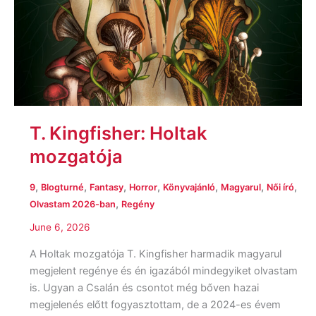
T. Kingfisher: Holtak
mozgatója
,
,
,
,
,
,
,
9
Blogturné
Fantasy
Horror
Könyvajánló
Magyarul
Női író
,
Olvastam 2026-ban
Regény
June 6, 2026
A Holtak mozgatója T. Kingfisher harmadik magyarul
megjelent regénye és én igazából mindegyiket olvastam
is. Ugyan a Csalán és csontot még bőven hazai
megjelenés előtt fogyasztottam, de a 2024-es évem