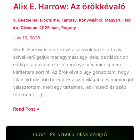
Alix E. Harrow: Az örökkévaló
,
,
,
,
,
,
9
Bestseller
Blogturné
Fantasy
Könyvajánló
Magyarul
Női
,
,
író
Olvastam 2026-ban
Regény
July 13, 2026
Alix E. Harrow is azok közé a szerzők közé tartozik,
akivel kerülgetjük már egymást egy ideje, de hiába volt
eddig is a polcon az első regénye még mindig nem
kerítettem sort rá. Az örökkévaló úgy gondoltam, hogy
talán aktuálisabb belépő lesz az ő világába és nagyon jól
választottam, mert egy tartalmas, lebilincselő és szép
történetet […]
Read Post »
T.
Kingfisher: