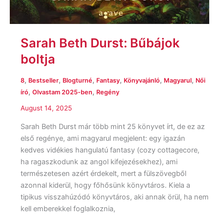
Sarah Beth Durst: Bűbájok
boltja
,
,
,
,
,
,
8
Bestseller
Blogturné
Fantasy
Könyvajánló
Magyarul
Női
,
,
író
Olvastam 2025-ben
Regény
August 14, 2025
Sarah Beth Durst már több mint 25 könyvet írt, de ez az
első regénye, ami magyarul megjelent: egy igazán
kedves vidékies hangulatú fantasy (cozy cottagecore,
ha ragaszkodunk az angol kifejezésekhez), ami
természetesen azért érdekelt, mert a fülszövegből
azonnal kiderül, hogy főhősünk könyvtáros. Kiela a
tipikus visszahúzódó könyvtáros, aki annak örül, ha nem
kell emberekkel foglalkoznia,