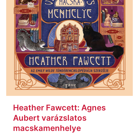
Heather Fawcett: Agnes
Aubert varázslatos
macskamenhelye