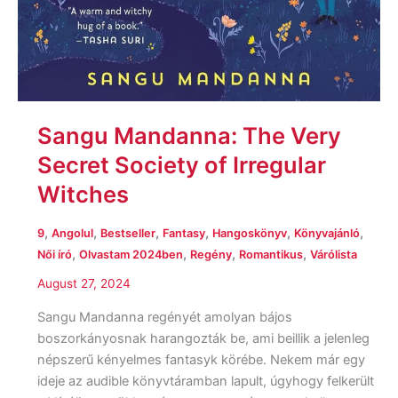
Sangu Mandanna: The Very
Secret Society of Irregular
Witches
,
,
,
,
,
,
9
Angolul
Bestseller
Fantasy
Hangoskönyv
Könyvajánló
,
,
,
,
Női író
Olvastam 2024ben
Regény
Romantikus
Várólista
August 27, 2024
Sangu Mandanna regényét amolyan bájos
boszorkányosnak harangozták be, ami beillik a jelenleg
népszerű kényelmes fantasyk körébe. Nekem már egy
ideje az audible könyvtáramban lapult, úgyhogy felkerült