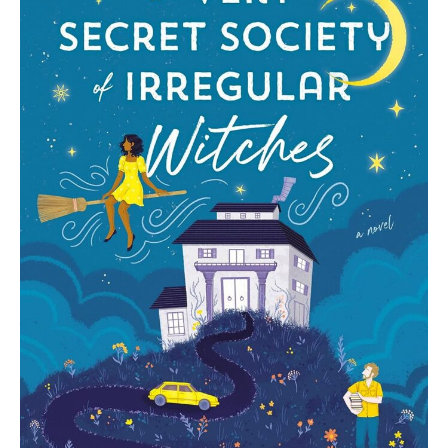
The
Very
Secret
Society
of
Irregular
Witches