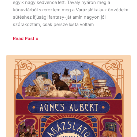
egyik nagy kedvence lett. Tavaly nyáron meg a
könyvtárból szereztem meg a Varázslókalauz önvédelmi
sütéshez ifjúsági fantasy-ját amin nagyon jól
szórakoztam, csak persze lusta voltam
Read Post »
Heather
Fawcett:
Agnes
Aubert
varázslatos
macskamenhelye