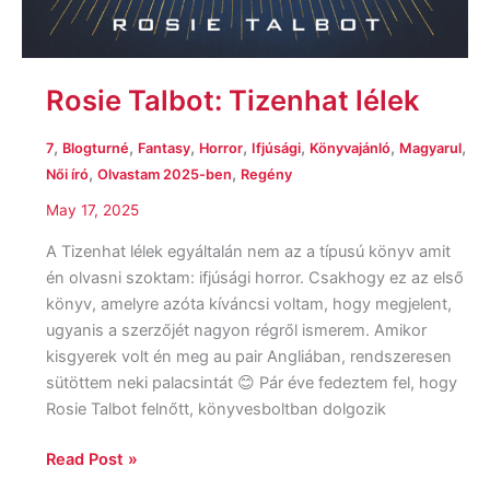
Rosie Talbot: Tizenhat lélek
,
,
,
,
,
,
,
7
Blogturné
Fantasy
Horror
Ifjúsági
Könyvajánló
Magyarul
,
,
Női író
Olvastam 2025-ben
Regény
May 17, 2025
A Tizenhat lélek egyáltalán nem az a típusú könyv amit
én olvasni szoktam: ifjúsági horror. Csakhogy ez az első
könyv, amelyre azóta kíváncsi voltam, hogy megjelent,
ugyanis a szerzőjét nagyon régről ismerem. Amikor
kisgyerek volt én meg au pair Angliában, rendszeresen
sütöttem neki palacsintát 😊 Pár éve fedeztem fel, hogy
Rosie Talbot felnőtt, könyvesboltban dolgozik
Read Post »