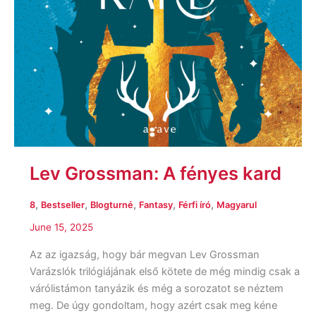
Lev Grossman: A fényes kard
,
,
,
,
,
8
Bestseller
Blogturné
Fantasy
Férfi író
Magyarul
June 15, 2025
Az az igazság, hogy bár megvan Lev Grossman
Varázslók trilógiájának első kötete de még mindig csak a
várólistámon tanyázik és még a sorozatot se néztem
meg. De úgy gondoltam, hogy azért csak meg kéne