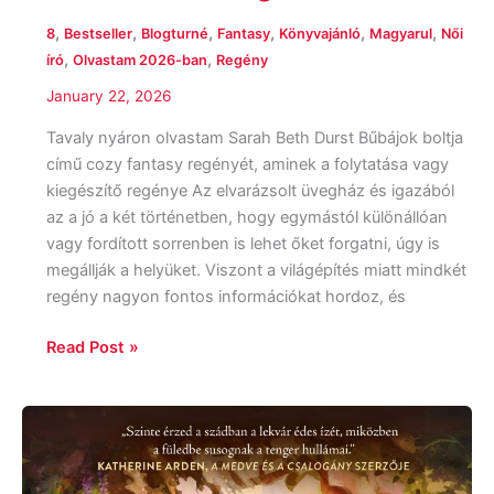
,
,
,
,
,
,
8
Bestseller
Blogturné
Fantasy
Könyvajánló
Magyarul
Női
,
,
író
Olvastam 2026-ban
Regény
January 22, 2026
Tavaly nyáron olvastam Sarah Beth Durst Bűbájok boltja
című cozy fantasy regényét, aminek a folytatása vagy
kiegészítő regénye Az elvarázsolt üvegház és igazából
az a jó a két történetben, hogy egymástól különállóan
vagy fordított sorrenben is lehet őket forgatni, úgy is
megállják a helyüket. Viszont a világépítés miatt mindkét
regény nagyon fontos információkat hordoz, és
Read Post »
Sarah
Beth
Durst: