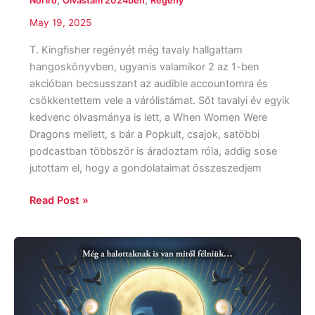
Női író
Olvastam 2024ben
Regény
May 19, 2025
T. Kingfisher regényét még tavaly hallgattam
hangoskönyvben, ugyanis valamikor 2 az 1-ben
akcióban becsusszant az audible accountomra és
csökkentettem vele a várólistámat. Sőt tavalyi év egyik
kedvenc olvasmánya is lett, a When Women Were
Dragons mellett, s bár a Popkult, csajok, satöbbi
podcastban többször is áradoztam róla, addig sose
jutottam el, hogy a gondolataimat összeszedjem
Read Post »
Rosie
Talbot:
Tizenhat
lélek