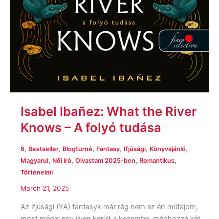
Isabel Ibañez: What the River
Knows – A folyó tudása
,
,
,
,
,
,
6
Bestseller
Blogturné
Fantasy
Ifjúsági
Könyvajánló
,
,
,
,
Magyarul
Női író
Olvastam 2025-ben
Romantikus
Történelmi
March 21, 2025
Az ifjúsági (YA) fantasyk már rég nem az én műfajom,
most mégis egy ilyen került a kezembe, méghozzá két