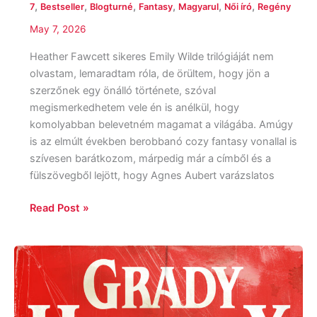
,
,
,
,
,
,
7
Bestseller
Blogturné
Fantasy
Magyarul
Női író
Regény
May 7, 2026
Heather Fawcett sikeres Emily Wilde trilógiáját nem
olvastam, lemaradtam róla, de örültem, hogy jön a
szerzőnek egy önálló története, szóval
megismerkedhetem vele én is anélkül, hogy
komolyabban belevetném magamat a világába. Amúgy
is az elmúlt években berobbanó cozy fantasy vonallal is
szívesen barátkozom, márpedig már a címből és a
fülszövegből lejött, hogy Agnes Aubert varázslatos
Read Post »
Grady
Hendrix:
A
dél-