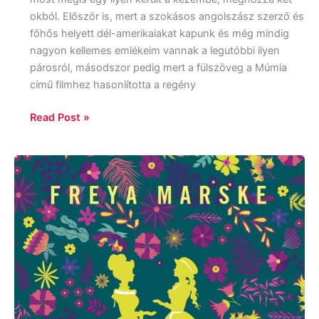
okból. Először is, mert a szokásos angolszász szerző és
főhős helyett dél-amerikaiakat kapunk és még mindig
nagyon kellemes emlékeim vannak a legutóbbi ilyen
párosról, másodszor pedig mert a fülszöveg a Múmia
című filmhez hasonlította a regény
Read Post »
Freya
Marske:
Nyughatatlan
igazság