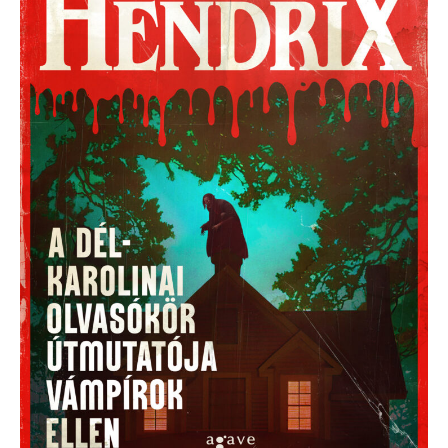
karolinai
olvasókör
útmutatója
vámpírok
ellen