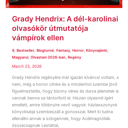
Grady Hendrix: A dél-karolinai
olvasókör útmutatója
vámpírok ellen
,
,
,
,
,
,
9
Bestseller
Blogturné
Fantasy
Horror
Könyvajánló
,
,
Magyarul
Olvastam 2026-ban
Regény
March 23, 2026
Grady Hendrix regényére már igazán kíváncsi voltam, s
nem, még a horror címke és a mindenhol szembe jövő
figyelmeztetés, hogy bizony véres és durva jelenetek is
vannak benne se tántorított el. Hiszen olyasmit ígért
emellett, amire többnyire vevő vagyok: háziasszonyok
könyvklubja szembeszáll a gonosszal. Mert ki tudna
ellenállni annak a szlogennek, hogy Acélmagnóliák
összecsapnak Lestáttal,