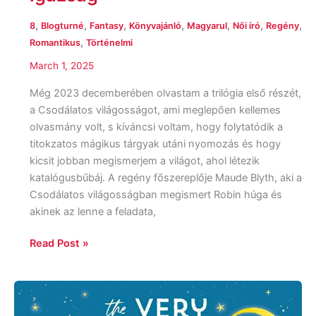
,
,
,
,
,
,
,
8
Blogturné
Fantasy
Könyvajánló
Magyarul
Női író
Regény
,
Romantikus
Történelmi
March 1, 2025
Még 2023 decemberében olvastam a trilógia első részét,
a Csodálatos világosságot, ami meglepően kellemes
olvasmány volt, s kíváncsi voltam, hogy folytatódik a
titokzatos mágikus tárgyak utáni nyomozás és hogy
kicsit jobban megismerjem a világot, ahol létezik
katalógusbűbáj. A regény főszereplője Maude Blyth, aki a
Csodálatos világosságban megismert Robin húga és
akinek az lenne a feladata,
Read Post »
Sangu
Mandanna: