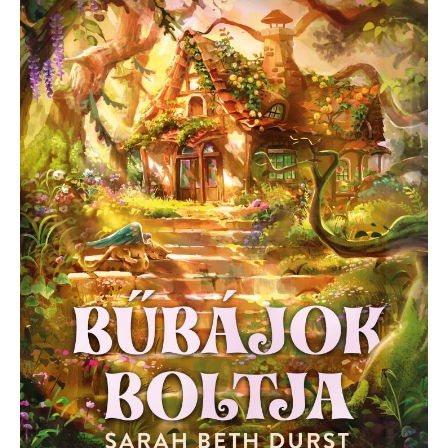
Bűbájok
boltja