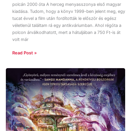
polcán 2000 óta A herceg menyasszonya első magyar
kiadása. Tudom, hogy a könyv 1999-ben jelent meg, egy
tucat évvel a film után fordították le először és egész
véletlenül találtam rá egy antikváriumban. Ahol régóta a
polcon árválkodhatott, mert a hátuljában a 750 Ft-is át
volt már
Read Post »
Sarah
Beth
Durst:
Az
elvarázsolt
üvegház