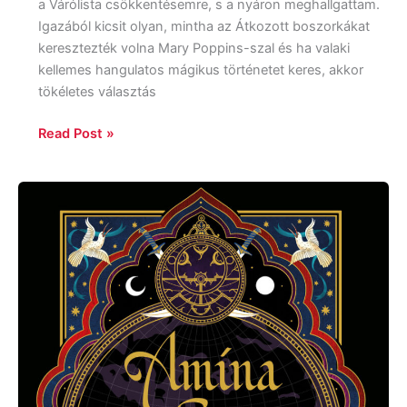
a Várólista csökkentésemre, s a nyáron meghallgattam.
Igazából kicsit olyan, mintha az Átkozott boszorkákat
keresztezték volna Mary Poppins-szal és ha valaki
kellemes hangulatos mágikus történetet keres, akkor
tökéletes választás
Read Post »
Shannon
Chakraborty:
Amína
asz-
Sziráfi
kalandjai