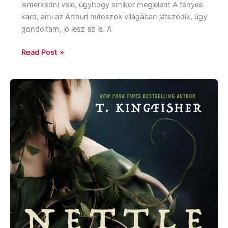
ismerkedni vele, úgyhogy amikor megjelent A fényes
kard, ami az Arthuri mítoszok világában játszódik, úgy
gondoltam, jó lesz ez is. A
Read Post »
T.
Kingfisher:
Nettle
and
Bone