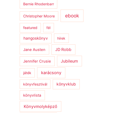
Bernie Rhodenbarr
ebook
Christopher Moore
featured
fél
hangoskönyv
hírek
JD Robb
Jane Austen
Jubileum
Jennifer Crusie
karácsony
játék
könyvklub
könyvfesztivál
könyvlista
Könyvmolyképző