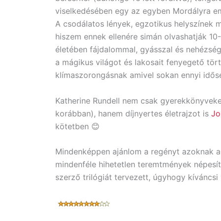
viselkedésében egy az egyben Mordályra em
A csodálatos lények, egzotikus helyszínek me
hiszem ennek ellenére simán olvashatják 10-
életében fájdalommal, gyásszal és nehézség
a mágikus világot és lakosait fenyegető tör
klímaszorongásnak amivel sokan ennyi időse
Katherine Rundell nem csak gyerekkönyveket 
korábban), hanem díjnyertes életrajzot is
Jo
kötetben 😊
Mindenképpen ajánlom a regényt azoknak ak
mindenféle hihetetlen teremtmények népesít
szerző trilógiát tervezett, úgyhogy kíváncs