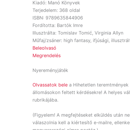
Kiadó: Manó Könyvek
Terjedelem: 368 oldal
ISBN: 9789635844906
Fordította: Bartók Imre
Illusztrálta: Tomislav Tomić, Virginia Allyn
Műfaj/zsáner: high fantasy, ifjúsági, illusztr
Beleolvasó
Megrendelés
Nyereményjáték
Olvassatok bele
a Hihetetlen teremtmények c
állomásokon feltett kérdésekre! A helyes vál
rubrikájába.
(Figyelem! A megfejtéseket elküldés után ne
válaszolnia kell a kiértesítő e-mailre, ellen