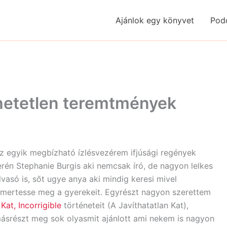
Ajánlok egy könyvet
Pod
ihetetlen teremtmények
z egyik megbízható ízlésvezérem ifjúsági regények
erén Stephanie Burgis aki nemcsak író, de nagyon lelkes
lvasó is, sőt ugye anya aki mindig keresi mivel
smertesse meg a gyerekeit. Egyrészt nagyon szerettem
a
Kat, Incorrigible
történeteit (A Javíthatatlan Kat),
ásrészt meg sok olyasmit ajánlott ami nekem is nagyon