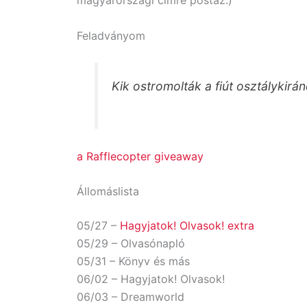
magyarországi címre postáz.)
Feladványom
Kik ostromolták a fiút osztálykir
a Rafflecopter giveaway
Állomáslista
05/27 –
Hagyjatok! Olvasok! extra
05/29 – Olvasónapló
05/31 – Könyv és más
06/02 – Hagyjatok! Olvasok!
06/03 – Dreamworld