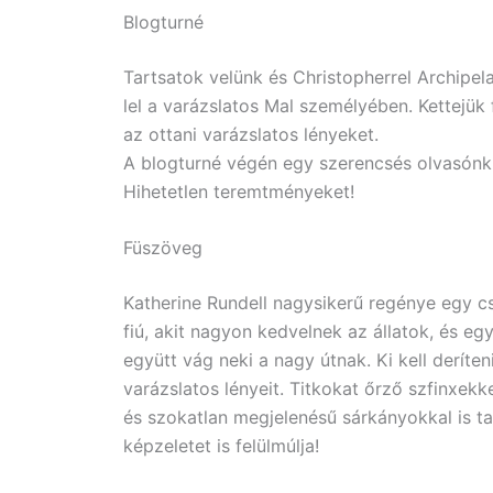
Blogturné
Tartsatok velünk és Christopherrel Archipela
lel a varázslatos Mal személyében. Kettejük 
az ottani varázslatos lényeket.
A blogturné végén egy szerencsés olvasónk
Hihetetlen teremtményeket!
Füszöveg
Katherine Rundell nagysikerű regénye egy cs
fiú, akit nagyon kedvelnek az állatok, és eg
együtt vág neki a nagy útnak. Ki kell deríte
varázslatos lényeit. Titkokat őrző szfinxek
és szokatlan megjelenésű sárkányokkal is t
képzeletet is felülmúlja!