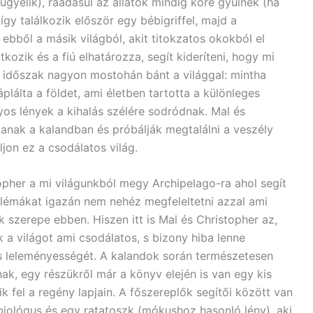
lügyelik), ráadásul az állatok mindig köré gyűlnek (ha
így találkozik először egy bébigriffel, majd a
 ebből a másik világból, akit titokzatos okokból el
tkozik és a fiú elhatározza, segít kideríteni, hogy mi
t időszak nagyon mostohán bánt a világgal: mintha
plálta a földet, ami életben tartotta a különleges
yos lények a kihalás szélére sodródnak. Mal és
artanak a kalandban és próbálják megtalálni a veszély
jon ez a csodálatos világ.
topher a mi világunkból megy Archipelago-ra ahol segít
roblémákat igazán nem nehéz megfeleltetni azzal ami
ok szerepe ebben. Hiszen itt is Mal és Christopher az,
a világot ami csodálatos, s bizony hiba lenne
 és leleményességét. A kalandok során természetesen
ak, egy részükről már a könyv elején is van egy kis
ik fel a regény lapjain. A főszereplők segítői között van
rbiológus és egy ratatoszk (mókushoz hasonló lény), aki