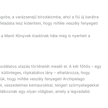
goba, a varázserejű birodalomba, ahol a fiú új barátra
feladata lesz kideríteni, hogy miféle veszély fenyegeti
 a Manó Könyvek kiadónak hála meg is nyerheti a
odálatos utazás történetét meséli el. A két főhős – egy
y különleges, röpkabátos lány – elhatározza, hogy
niük, hogy miféle veszély fenyegeti Archipelago
kel, veszedelmes kentaurokkal, tengeri szörnyetegekkel
alálkoznak egy olyan világban, amely a legvadabb