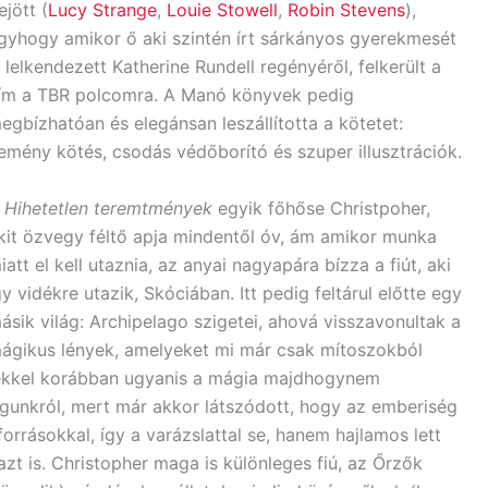
ejött (
Lucy Strange
,
Louie Stowell
,
Robin Stevens
),
gyhogy amikor ő aki szintén írt sárkányos gyerekmesét
s lelkendezett Katherine Rundell regényéről, felkerült a
ím a TBR polcomra. A Manó könyvek pedig
egbízhatóan és elegánsan leszállította a kötetet:
emény kötés, csodás védőborító és szuper illusztrációk.
A
Hihetetlen teremtmények
egyik főhőse Christpoher,
kit özvegy féltő apja mindentől óv, ám amikor munka
iatt el kell utaznia, az anyai nagyapára bízza a fiút, aki
gy vidékre utazik, Skóciában. Itt pedig feltárul előtte egy
ásik világ: Archipelago szigetei, ahová visszavonultak a
ágikus lények, amelyeket mi már csak mítoszokból
ekkel korábban ugyanis a mágia majdhogynem
águnkról, mert már akkor látszódott, hogy az emberiség
orrásokkal, így a varázslattal se, hanem hajlamos lett
azt is. Christopher maga is különleges fiú, az Őrzők