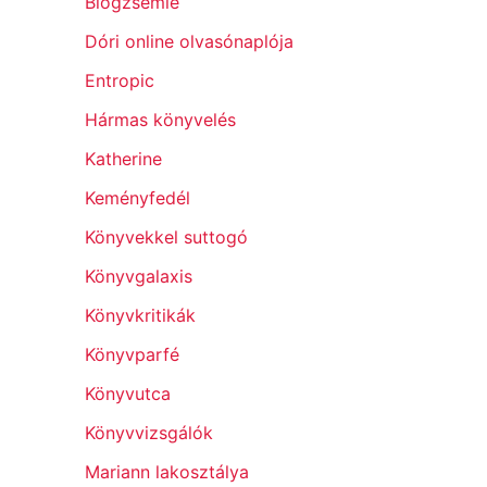
Blogzsemle
Dóri online olvasónaplója
Entropic
Hármas könyvelés
Katherine
Keményfedél
Könyvekkel suttogó
Könyvgalaxis
Könyvkritikák
Könyvparfé
Könyvutca
Könyvvizsgálók
Mariann lakosztálya