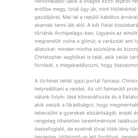
vérvonalából (akik a világok közti átjárót fe
erdőbe megy, totál úgy jár, mint Hófehérke) 
gazdájával, Mal-lal a repülő kabátos árvával
akarnak tenni láb alól. A két fiatal összebará
történik Archipelago-ban. Ugyanis az elmúl
megrendült volna a glimúr, a varázslat ami tá
állatokat: minden mintha szürkülne és bizon
Christopher segítőket is talál, akik velük t
forrását, s megakadályozni, hogy összeomol
A történet tehát igazi portál fantasy: Chris
helyreállítani a rendet. Az ott felmerülő p
nálunk folyik: lásd klímaváltozás és a fiatal
akik veszik a fáradtságot, hogy megmentsék 
lebecsülni a gyerekek elszántságát, erejét
rengeteg hihetetlen teremtménnyel találkozn
összefoglaló, de ezeknél jóval több lény tűn
berserker (dühöngő-re lett fordítva), tenge