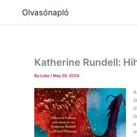
Skip
Olvasónapló
to
content
Katherine Rundell: H
By
Lobo
/
May 29, 2024
A
t
o
i
m