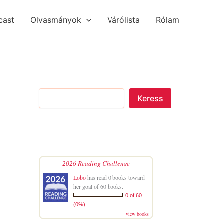
S
R
R
e
é
é
cast
Olvasmányok
Várólista
Rólam
a
g
g
r
i
i
c
s
s
h
é
é
g
g
e
e
k
k
Keress
2026 Reading Challenge
Lobo
has read 0 books toward
her goal of 60 books.
0 of 60
(0%)
view books