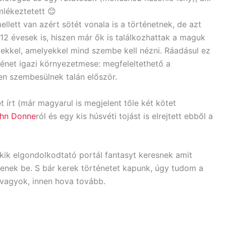
lékeztetett 😊
llett van azért sötét vonala is a történetnek, de azt
12 évesek is, hiszen már ők is találkozhattak a maguk
ekkel, amelyekkel mind szembe kell nézni. Ráadásul ez
ténet igazi környezetmese: megfeleltethető a
n szembesülnek talán először.
írt (már magyarul is megjelent tőle két kötet
hn Donne
ról és egy kis húsvéti tojást is elrejtett ebből a
ik elgondolkodtató portál fantasyt keresnek amit
enek be. S bár kerek történetet kapunk, úgy tudom a
i vagyok, innen hova tovább.