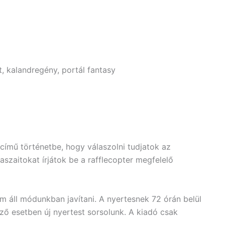
ált, kalandregény, portál fantasy
ímű történetbe, hogy válaszolni tudjatok az
aszaitokat írjátok be a rafflecopter megfelelő
m áll módunkban javítani. A nyertesnek 72 órán belül
kező esetben új nyertest sorsolunk. A kiadó csak