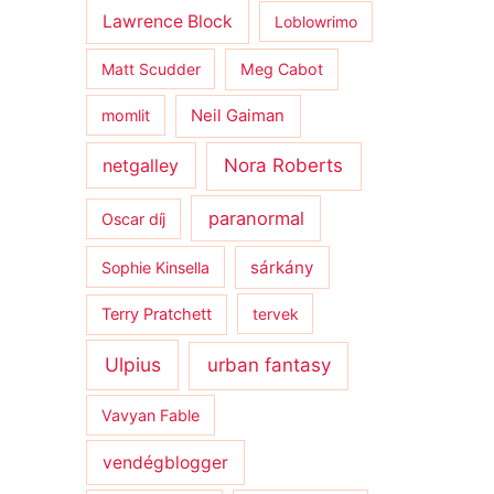
Lawrence Block
Loblowrimo
Matt Scudder
Meg Cabot
momlit
Neil Gaiman
netgalley
Nora Roberts
paranormal
Oscar díj
sárkány
Sophie Kinsella
Terry Pratchett
tervek
Ulpius
urban fantasy
Vavyan Fable
vendégblogger