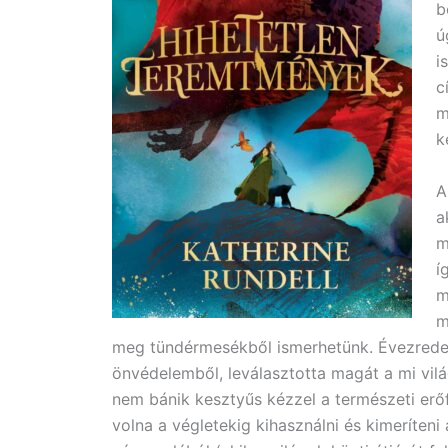
b
ú
i
c
m
k
a
m
í
m
m
meg tündérmesékből ismerhetünk. Évezred
önvédelemből, leválasztotta magát a mi vil
nem bánik kesztyűs kézzel a természeti erőf
volna a végletekig kihasználni és kimeríteni 