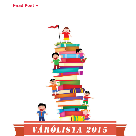
Read Post »
Várólista
2015
–
A
célegyenes