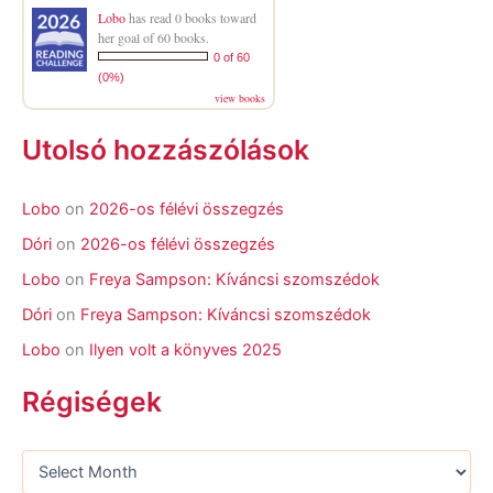
Lobo
has read 0 books toward
her goal of 60 books.
0 of 60
(0%)
view books
Utolsó hozzászólások
Lobo
on
2026-os félévi összegzés
Dóri
on
2026-os félévi összegzés
Lobo
on
Freya Sampson: Kíváncsi szomszédok
Dóri
on
Freya Sampson: Kíváncsi szomszédok
Lobo
on
Ilyen volt a könyves 2025
Régiségek