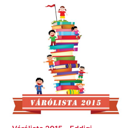
Várólista
2015
–
Eddigi
jelentkezők