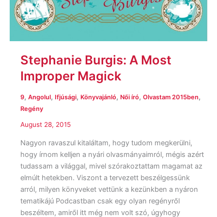
Stephanie Burgis: A Most
Improper Magick
,
,
,
,
,
,
9
Angolul
Ifjúsági
Könyvajánló
Női író
Olvastam 2015ben
Regény
August 28, 2015
Nagyon ravaszul kitaláltam, hogy tudom megkerülni,
hogy írnom kelljen a nyári olvasmányaimról, mégis azért
tudassam a világgal, mivel szórakoztattam magamat az
elmúlt hetekben. Viszont a tervezett beszélgessünk
arról, milyen könyveket vettünk a kezünkben a nyáron
tematikájú Podcastban csak egy olyan regényről
beszéltem, amiről itt még nem volt szó, úgyhogy