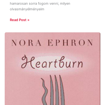
hamarosan sorra fogom venni, milyen
olvasmányélményeim
Read Post »
Nora
Ephron:
Heartburn