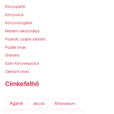
Könyvparfé
Könyvutca
Könyvvizsgálók
Mariann lakosztálya
Popkult, csajok satöbbi
Pupilla olvas
Shanara
Szilvi könyvespolca
Zakkant olvas
Címkefelhő
Agave
Athenaeum
akciók