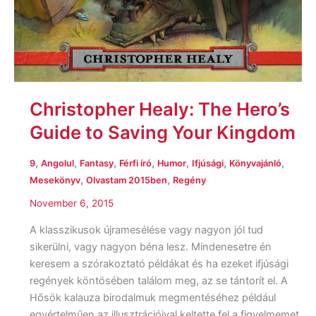
Christopher Healy: The Hero’s
Guide to Saving Your Kingdom
,
,
,
,
,
,
,
9
Angolul
Fantasy
Férfi író
Humor
Ifjúsági
Könyvajánló
,
,
Mesekönyv
Olvastam 2015ben
Regény
November 6, 2015
A klasszikusok újramesélése vagy nagyon jól tud
sikerülni, vagy nagyon béna lesz. Mindenesetre én
keresem a szórakoztató példákat és ha ezeket ifjúsági
regények köntösében találom meg, az se tántorít el. A
Hősök kalauza birodalmuk megmentéséhez például
egyértelműen az illusztrációival keltette fel a figyelmemet.