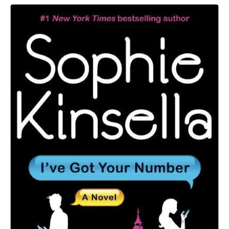
Sophie
Kinsella:
I’ve
Got
Your
Number