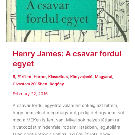
Henry James: A csavar fordul
egyet
,
,
,
,
,
,
5
Férfi író
Horror
Klasszikus
Könyvajánló
Magyarul
,
Olvastam 2015ben
Regény
February 22, 2015
A csavar fordul egyetről valamiért sokáig azt hittem,
hogy nem jelent meg magyarul, pedig dehogynem, sőt
még a MEKen is fent van. Mivel sok helyen láttam rá
hivatkozást mindenféle irodalmi listákban, legutoljára
talán pont Entropic volt az, aki úgy írt róla, hogy