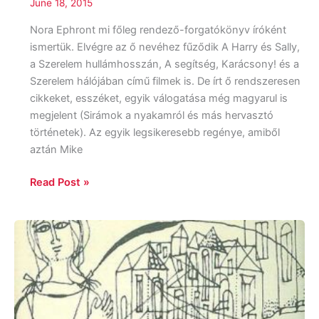
June 18, 2015
Nora Ephront mi főleg rendező-forgatókönyv íróként
ismertük. Elvégre az ő nevéhez fűződik A Harry és Sally,
a Szerelem hullámhosszán, A segítség, Karácsony! és a
Szerelem hálójában című filmek is. De írt ő rendszeresen
cikkeket, esszéket, egyik válogatása még magyarul is
megjelent (Sirámok a nyakamról és más hervasztó
történetek). Az egyik legsikeresebb regénye, amiből
aztán Mike
Read Post »
Henry
James:
A
csavar
fordul
egyet