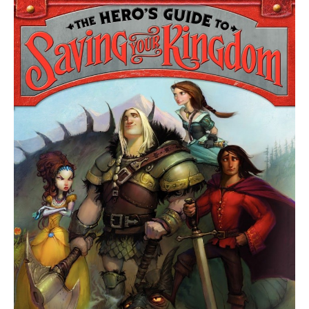
Healy:
The
Hero’s
Guide
to
Saving
Your
Kingdom