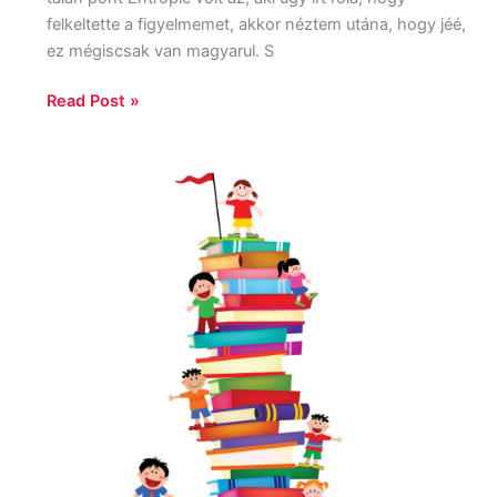
felkeltette a figyelmemet, akkor néztem utána, hogy jéé,
ez mégiscsak van magyarul. S
Read Post »
Start:
Várólista
csökkentés
2015