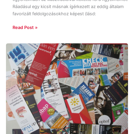
Ráadásul egy kicsit másnak ígérkezett az eddig általam
favorizált feldolgozásokhoz képest (lásd:
Read Post »
Várólistás
könyvjelző
tervező
pályázat