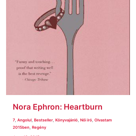
Nora Ephron: Heartburn
,
,
,
,
,
7
Angolul
Bestseller
Könyvajánló
Női író
Olvastam
,
2015ben
Regény