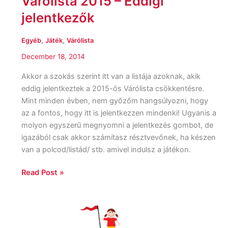
Várólista 2015 – Eddigi
jelentkezők
,
,
Egyéb
Játék
Várólista
December 18, 2014
Akkor a szokás szerint itt van a listája azoknak, akik
eddig jelentkeztek a 2015-ös Várólista csökkentésre.
Mint minden évben, nem győzőm hangsúlyozni, hogy
az a fontos, hogy itt is jelentkezzen mindenki! Ugyanis a
molyon egyszerű megnyomni a jelentkezés gombot, de
igazából csak akkor számítasz résztvevőnek, ha készen
van a polcod/listád/ stb. amivel indulsz a játékon.
Read Post »
Csökkentsük
a