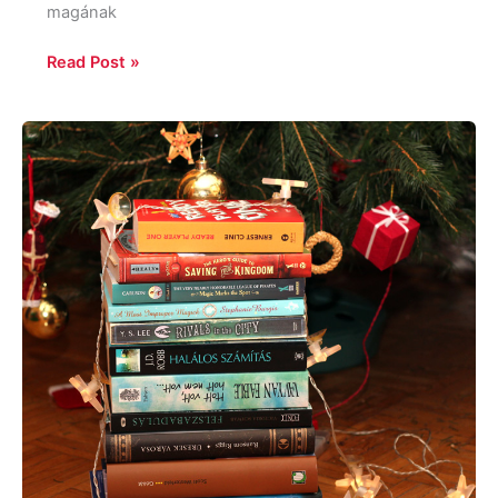
magának
Read Post »
Várólistám
2015