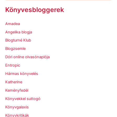
Könyvesbloggerek
Amadea
Angelika blogja
Blogturné Klub
Blogzsemle
Dóri online olvasónaplója
Entropic
Hármas könyvelés
Katherine
Keményfedél
Könyvekkel suttogó
Könyvgalaxis
Könyvkritikák