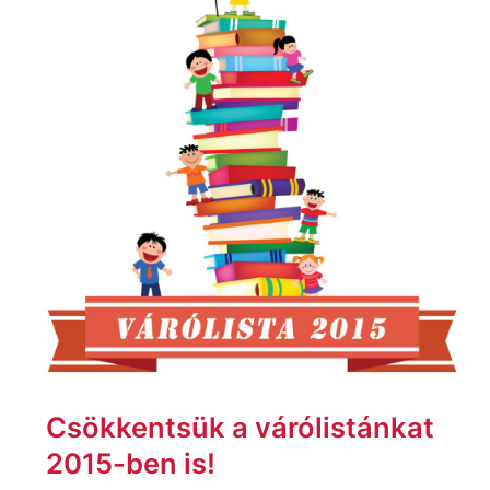
várólistánkat
2015-
ben
is!
Csökkentsük a várólistánkat
2015-ben is!