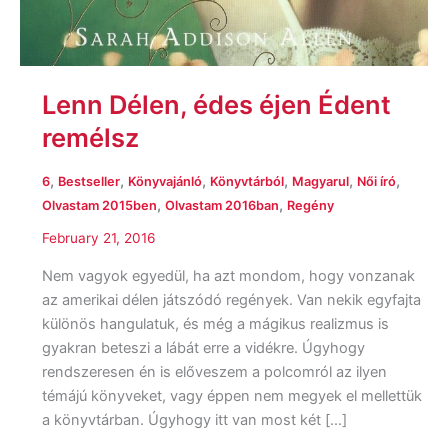
Lenn Délen, édes éjen Édent
remélsz
,
,
,
,
,
,
6
Bestseller
Könyvajánló
Könyvtárból
Magyarul
Női író
,
,
Olvastam 2015ben
Olvastam 2016ban
Regény
February 21, 2016
Nem vagyok egyedül, ha azt mondom, hogy vonzanak
az amerikai délen játszódó regények. Van nekik egyfajta
különös hangulatuk, és még a mágikus realizmus is
gyakran beteszi a lábát erre a vidékre. Úgyhogy
rendszeresen én is előveszem a polcomról az ilyen
témájú könyveket, vagy éppen nem megyek el mellettük
a könyvtárban. Úgyhogy itt van most két […]