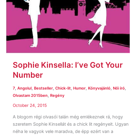
Sophie Kinsella: I’ve Got Your
Number
,
,
,
,
,
,
,
7
Angolul
Bestseller
Chick-lit
Humor
Könyvajánló
Női író
,
Olvastam 2015ben
Regény
October 24, 2015
A blogom régi olvasói talán még emlékeznek rá, hogy
szeretem Sophie Kinsellát és a chick lit regényeit. Ugyan
néha le vagyok vele maradva, de épp ezért van a