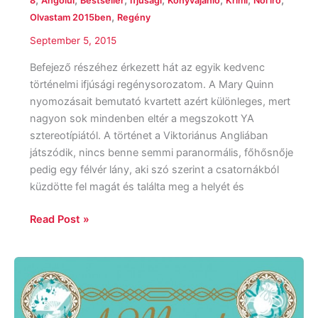
,
,
,
,
,
,
,
8
Angolul
Bestseller
Ifjúsági
Könyvajánló
Krimi
Női író
,
Olvastam 2015ben
Regény
September 5, 2015
Befejező részéhez érkezett hát az egyik kedvenc
történelmi ifjúsági regénysorozatom. A Mary Quinn
nyomozásait bemutató kvartett azért különleges, mert
nagyon sok mindenben eltér a megszokott YA
sztereotípiától. A történet a Viktoriánus Angliában
játszódik, nincs benne semmi paranormális, főhősnője
pedig egy félvér lány, aki szó szerint a csatornákból
küzdötte fel magát és találta meg a helyét és
Read Post »
Stephanie
Burgis:
A
Most