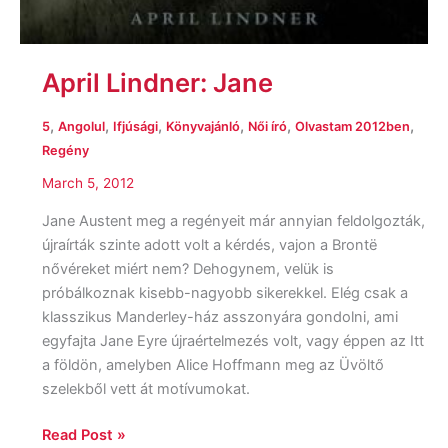
April Lindner: Jane
,
,
,
,
,
,
5
Angolul
Ifjúsági
Könyvajánló
Női író
Olvastam 2012ben
Regény
March 5, 2012
Jane Austent meg a regényeit már annyian feldolgozták,
újraírták szinte adott volt a kérdés, vajon a Brontë
nővéreket miért nem? Dehogynem, velük is
próbálkoznak kisebb-nagyobb sikerekkel. Elég csak a
klasszikus Manderley-ház asszonyára gondolni, ami
egyfajta Jane Eyre újraértelmezés volt, vagy éppen az Itt
a földön, amelyben Alice Hoffmann meg az Üvöltő
szelekből vett át motívumokat.
Read Post »