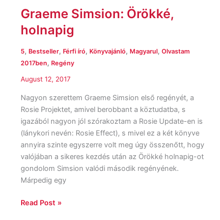
Graeme Simsion: Örökké,
holnapig
,
,
,
,
,
5
Bestseller
Férfi író
Könyvajánló
Magyarul
Olvastam
,
2017ben
Regény
August 12, 2017
Nagyon szerettem Graeme Simsion első regényét, a
Rosie Projektet, amivel berobbant a köztudatba, s
igazából nagyon jól szórakoztam a Rosie Update-en is
(lánykori nevén: Rosie Effect), s mivel ez a két könyve
annyira szinte egyszerre volt meg úgy összenőtt, hogy
valójában a sikeres kezdés után az Örökké holnapig-ot
gondolom Simsion valódi második regényének.
Márpedig egy
Read Post »