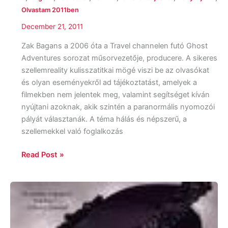
Olvastam 2011ben
December 21, 2011
Zak Bagans a 2006 óta a Travel channelen futó Ghost
Adventures sorozat műsorvezetője, producere. A sikeres
szellemreality kulisszatitkai mögé viszi be az olvasókat
és olyan eseményekről ad tájékoztatást, amelyek a
filmekben nem jelentek meg, valamint segítséget kíván
nyújtani azoknak, akik szintén a paranormális nyomozói
pályát választanák. A téma hálás és népszerű, a
szellemekkel való foglalkozás
Read Post »
Lia
Habel:
Dearly,
Departed