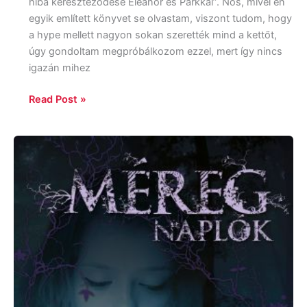
hiba kereszteződése Eleanor és Parkkal”. Nos, mivel én
egyik említett könyvet se olvastam, viszont tudom, hogy
a hype mellett nagyon sokan szerették mind a kettőt,
úgy gondoltam megpróbálkozom ezzel, mert így nincs
igazán mihez
Read Post »
Maryrose
Wood:
Éjmély