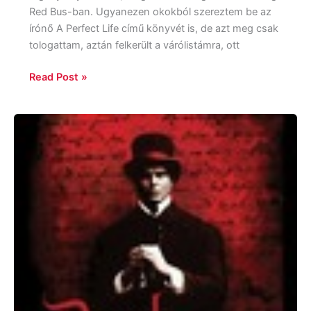
Red Bus-ban. Ugyanezen okokból szereztem be az
írónő A Perfect Life című könyvét is, de azt meg csak
tologattam, aztán felkerült a várólistámra, ott
Read Post »
Zak
Bagans
–
Kelly
Crigger
:
Dark
World