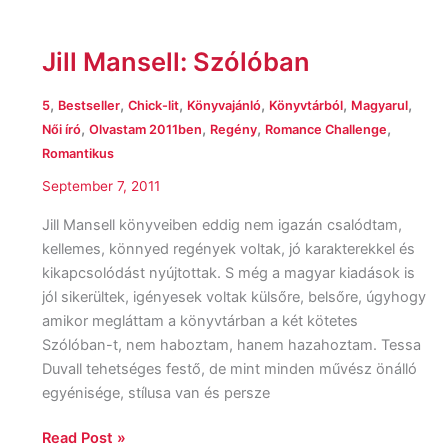
Jill Mansell: Szólóban
Jill
Mansell:
Szólóban
,
,
,
,
,
,
5
Bestseller
Chick-lit
Könyvajánló
Könyvtárból
Magyarul
,
,
,
,
Női író
Olvastam 2011ben
Regény
Romance Challenge
Romantikus
September 7, 2011
Jill Mansell könyveiben eddig nem igazán csalódtam,
kellemes, könnyed regények voltak, jó karakterekkel és
kikapcsolódást nyújtottak. S még a magyar kiadások is
jól sikerültek, igényesek voltak külsőre, belsőre, úgyhogy
amikor megláttam a könyvtárban a két kötetes
Szólóban-t, nem haboztam, hanem hazahoztam. Tessa
Duvall tehetséges festő, de mint minden művész önálló
egyénisége, stílusa van és persze
Read Post »