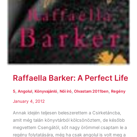
Raffaella Barker: A Perfect Life
,
,
,
,
,
5
Angolul
Könyvajánló
Női író
Olvastam 2011ben
Regény
January 4, 2012
Annak idején teljesen beleszerettem a Csirketáncba,
amit még talán könyvtárból kölcsönöztem, de később
megvettem Csengától, sőt nagy örömmel csaptam le a
regény folytatására, még ha csak angolul is volt meg a