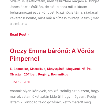
oldalról is leiratkoztam, mert felhúztam magam a Bridget
Jones értékelésükön, de előtte pont náluk láttam
beharangozni ezt a könyvet. Igazi nőcis téma, ráadásul
keveredik benne, mint már a címe is mutatja, a film ( már
a címben a
Read Post »
Orczy Emma bárónő: A Vörös
Orczy
Emma
Pimpernel
bárónő:
A
,
,
,
,
,
,
5
Bestseller
Klasszikus
Könyvajánló
Magyarul
Női író
Vörös
,
,
Olvastam 2011ben
Regény
Romantikus
Pimpernel
June 19, 2011
Vannak olyan könyvek, amikről sokáig azt hiszem, hogy
már olvastam őket aztán kiderül, hogy mégsem. Pedig
láttam különböző feldolgozásait, kettő maradt meg