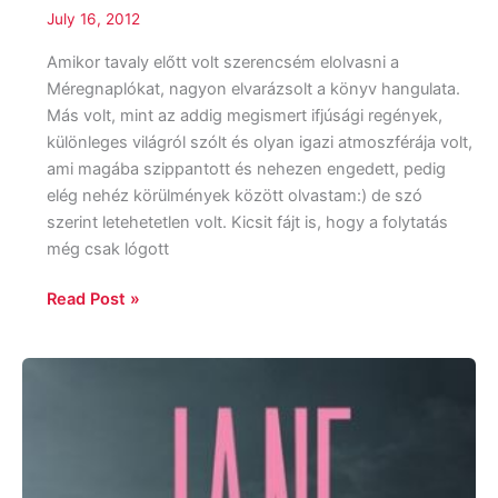
July 16, 2012
Amikor tavaly előtt volt szerencsém elolvasni a
Méregnaplókat, nagyon elvarázsolt a könyv hangulata.
Más volt, mint az addig megismert ifjúsági regények,
különleges világról szólt és olyan igazi atmoszférája volt,
ami magába szippantott és nehezen engedett, pedig
elég nehéz körülmények között olvastam:) de szó
szerint letehetetlen volt. Kicsit fájt is, hogy a folytatás
még csak lógott
Read Post »
April
Lindner:
Jane