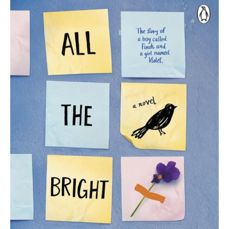
Jennifer
Niven:
All
the
Bright
Places