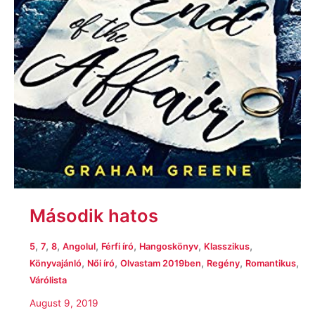
Második hatos
,
,
,
,
,
,
,
5
7
8
Angolul
Férfi író
Hangoskönyv
Klasszikus
,
,
,
,
,
Könyvajánló
Női író
Olvastam 2019ben
Regény
Romantikus
Várólista
August 9, 2019