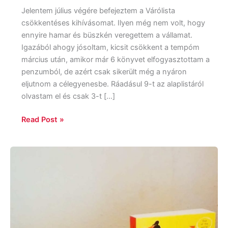
Jelentem július végére befejeztem a Várólista
csökkentéses kihívásomat. Ilyen még nem volt, hogy
ennyire hamar és büszkén veregettem a vállamat.
Igazából ahogy jósoltam, kicsit csökkent a tempóm
március után, amikor már 6 könyvet elfogyasztottam a
penzumból, de azért csak sikerült még a nyáron
eljutnom a célegyenesbe. Ráadásul 9-t az alaplistáról
olvastam el és csak 3-t […]
Read Post »
Melissa
Keil:
The
Incredible
Adventures
of
Cinnamon