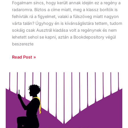
Fogalmam sincs, hogy került annak idején ez a regény a
radaromra. Biztos a címe miatt, meg a klassz borítók is
felhívták rá a figyelmet, valaki a fülszöveg miatt nagyon
várta talán? Úgyhogy én is kívánságlistára tettem, tudom
sokáig csak Ausztrál kiadása volt a regénynek és nem
lehetett sehol se kapni, aztán a Bookdepository végül
beszerezte
Read Post »
Graeme
Simsion:
Örökké,
holnapig