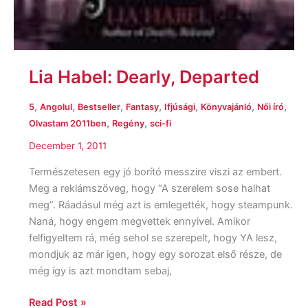
Lia Habel: Dearly, Departed
,
,
,
,
,
,
,
5
Angolul
Bestseller
Fantasy
Ifjúsági
Könyvajánló
Női író
,
,
Olvastam 2011ben
Regény
sci-fi
December 1, 2011
Természetesen egy jó borító messzire viszi az embert.
Meg a reklámszöveg, hogy “A szerelem sose halhat
meg”. Ráadásul még azt is emlegették, hogy steampunk.
Naná, hogy engem megvettek ennyivel. Amikor
felfigyeltem rá, még sehol se szerepelt, hogy YA lesz,
mondjuk az már igen, hogy egy sorozat első része, de
még így is azt mondtam sebaj,
Read Post »