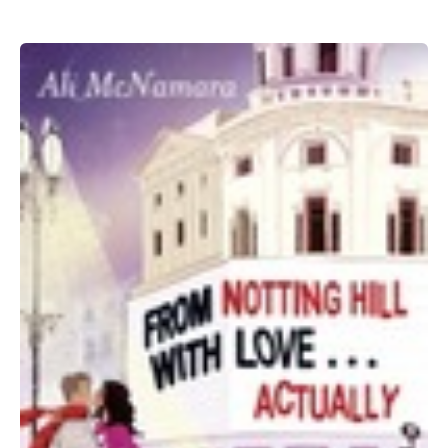
Ali
McNamara:
From
Notting
Hill
with
Love…
Actually