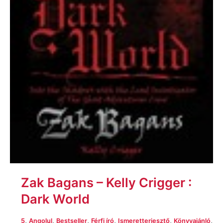
Zak Bagans – Kelly Crigger :
Dark World
,
,
,
,
,
,
5
Angolul
Bestseller
Férfi író
Ismeretterjesztő
Könyvajánló