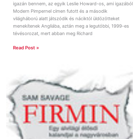
igazán bennem, az egyik Leslie Howard-os, ami igazából
Modern Pimpernel címen futott és a második
világháború alatt játszódik és náciktól üldözötteket
menekítenek Angliába, aztán meg a legutóbbi, 1999-es
tévésorozat, mert abban meg Richard
Read Post »
Sam
Savage:
Firmin,
egy
alvilági
élősdi
kalandjai
a
nagyvárosban