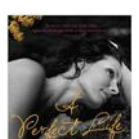
Raffaella
Barker:
A
Perfect
Life