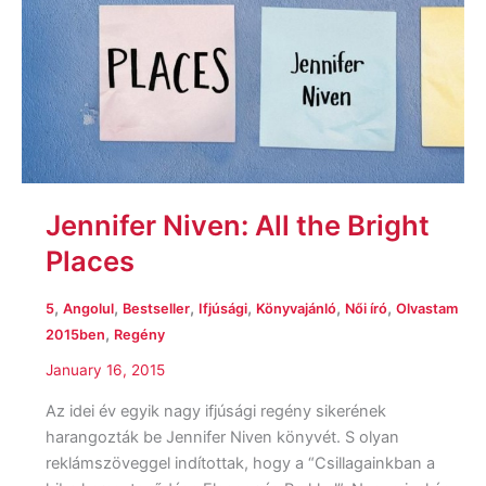
Jennifer Niven: All the Bright
Places
,
,
,
,
,
,
5
Angolul
Bestseller
Ifjúsági
Könyvajánló
Női író
Olvastam
,
2015ben
Regény
January 16, 2015
Az idei év egyik nagy ifjúsági regény sikerének
harangozták be Jennifer Niven könyvét. S olyan
reklámszöveggel indítottak, hogy a “Csillagainkban a