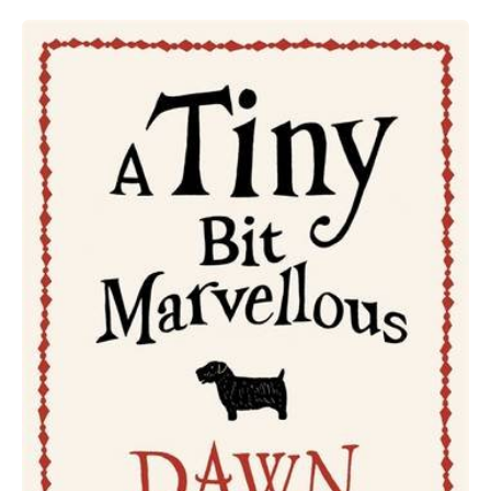
Dawn
French:
A
Tiny
Bit
Marvellous