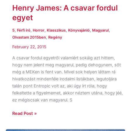
Henry James: A csavar fordul
egyet
,
,
,
,
,
,
5
Férfi író
Horror
Klasszikus
Könyvajánló
Magyarul
,
Olvastam 2015ben
Regény
February 22, 2015
A csavar fordul egyetről valamiért sokáig azt hittem,
hogy nem jelent meg magyarul, pedig dehogynem, sőt
még a MEKen is fent van. Mivel sok helyen láttam rá
hivatkozást mindenféle irodalmi listákban, legutoljára
talán pont Entropic volt az, aki úgy írt róla, hogy
felkeltette a figyelmemet, akkor néztem utána, hogy jéé,
ez mégiscsak van magyarul. S
Read Post »