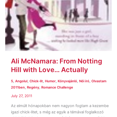
Ali McNamara: From Notting
Hill with Love… Actually
,
,
,
,
,
,
5
Angolul
Chick-lit
Humor
Könyvajánló
Női író
Olvastam
,
,
2011ben
Regény
Romance Challenge
July 27, 2011
Az elmúlt hónapokban nem nagyon fogtam a kezembe
igazi chick-litet, s még az egyik a témával foglalkozó