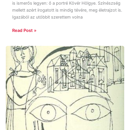
is ismerős legyen: ő a portré Kövér Hölgye. Színészség
mellett azért írogatott is mindig tévére, meg életrajzot is.
Igazából az utóbbit szerettem volna
Read Post »
Henry
James:
A
csavar
fordul
egyet