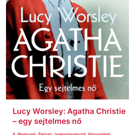
Lucy Worsley: Agatha Christie
– egy sejtelmes nő
,
,
,
,
,
9
Blogturné
Életrajz
Ismeretterjesztő
Könyvajánló