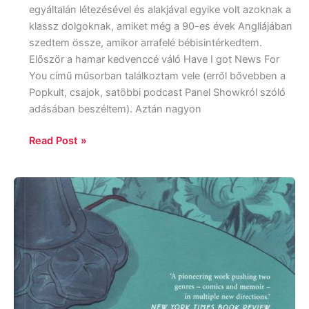
egyáltalán létezésével és alakjával egyike volt azoknak a
klassz dolgoknak, amiket még a 90-es évek Angliájában
szedtem össze, amikor arrafelé bébisintérkedtem.
Először a hamar kedvenccé váló Have I got News For
You című műsorban találkoztam vele (erről bővebben a
Popkult, csajok, satöbbi podcast Panel Showkról szóló
adásában beszéltem). Aztán nagyon
Read Post »
Alison
Bechdel:
Fun
Home
:
a
family
of