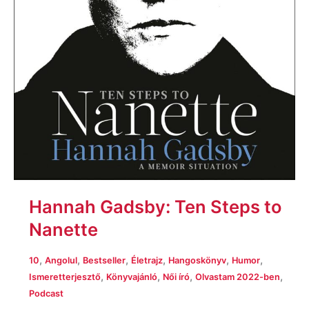
Hannah Gadsby: Ten Steps to
Nanette
,
,
,
,
,
,
10
Angolul
Bestseller
Életrajz
Hangoskönyv
Humor
,
,
,
,
Ismeretterjesztő
Könyvajánló
Női író
Olvastam 2022-ben
Podcast