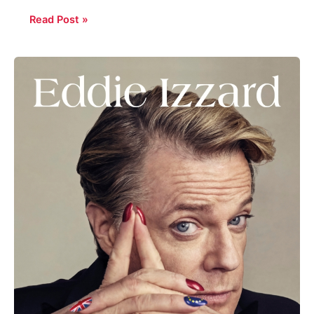
Read Post »
Eddie
Izzard:
Believe
me