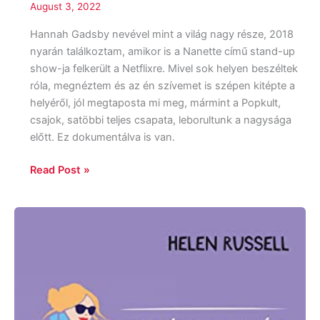
August 3, 2022
Hannah Gadsby nevével mint a világ nagy része, 2018
nyarán találkoztam, amikor is a Nanette című stand-up
show-ja felkerült a Netflixre. Mivel sok helyen beszéltek
róla, megnéztem és az én szívemet is szépen kitépte a
helyéről, jól megtaposta mi meg, mármint a Popkult,
csajok, satöbbi teljes csapata, leborultunk a nagysága
előtt. Ez dokumentálva is van.
Read Post »
Helen
Russell:
Egy
év
a
világ
legboldogabb