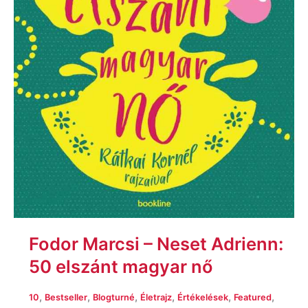
Fodor Marcsi – Neset Adrienn:
50 elszánt magyar nő
,
,
,
,
,
,
10
Bestseller
Blogturné
Életrajz
Értékelések
Featured