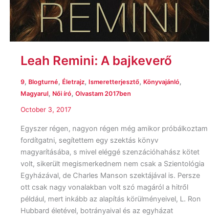
Leah Remini: A bajkeverő
,
,
,
,
,
9
Blogturné
Életrajz
Ismeretterjesztő
Könyvajánló
,
,
Magyarul
Női író
Olvastam 2017ben
October 3, 2017
Egyszer régen, nagyon régen még amikor próbálkoztam
fordítgatni, segítettem egy szektás könyv
magyarításába, s mivel eléggé szenzációhahász kötet
volt, sikerült megismerkednem nem csak a Szientológia
Egyházával, de Charles Manson szektájával is. Persze
ott csak nagy vonalakban volt szó magáról a hitről
például, mert inkább az alapítás körülményeivel, L. Ron
Hubbard életével, botrányaival és az egyházat