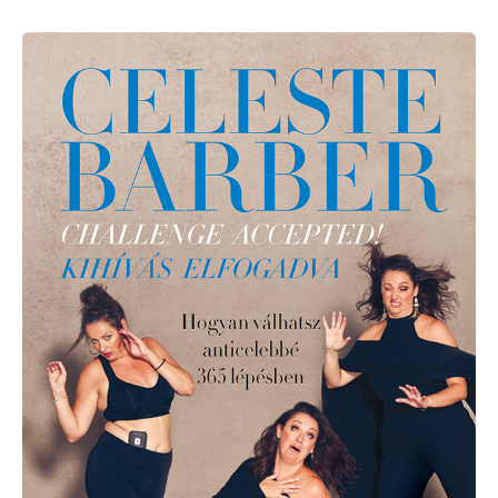
Celeste
Barber:
Challenge
Accepted
–
Kihívás
elfogadva!