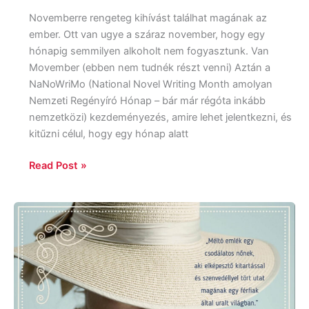
Novemberre rengeteg kihívást találhat magának az
ember. Ott van ugye a száraz november, hogy egy
hónapig semmilyen alkoholt nem fogyasztunk. Van
Movember (ebben nem tudnék részt venni) Aztán a
NaNoWriMo (National Novel Writing Month amolyan
Nemzeti Regényíró Hónap – bár már régóta inkább
nemzetközi) kezdeményezés, amire lehet jelentkezni, és
kitűzni célul, hogy egy hónap alatt
Read Post »
Marie
Benedict
–
Victoria
Christopher
Murray:
Belle,