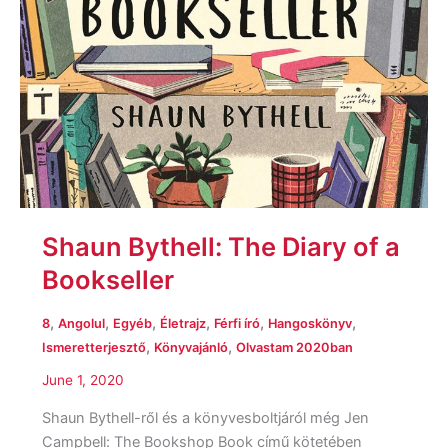
Shaun Bythell: The Diary of a
Bookseller
,
,
,
,
,
,
8
Angolul
Egyéb
Életrajz
Férfi író
Hangoskönyv
,
,
Ismeretterjesztő
Könyvajánló
Olvastam 2020ban
June 1, 2020
Shaun Bythell-ről és a könyvesboltjáról még Jen
Campbell: The Bookshop Book című kötetében