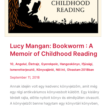
Lucy Mangan: Bookworm : A
Memoir of Childhood Reading
,
,
,
,
,
,
10
Angolul
Életrajz
Gyerekpolc
Hangoskönyv
Ifjúsági
,
,
,
Ismeretterjesztő
Könyvajánló
Női író
Olvastam 2018ban
September 11, 2018
Annak idején volt egy kedvenc könyvjelzőm, amit még
egy régi antikváriumos könyvesbolt küldött. Egy kislány
térdelt rajta, előtte nyitott könyv és elmélyülten olvasott.
A könyvjelzőt benne hagytam egy könyvtári könyvben,