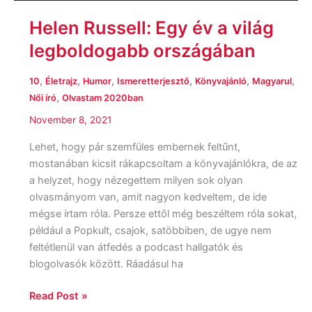
Helen Russell: Egy év a világ
legboldogabb országában
,
,
,
,
,
,
10
Életrajz
Humor
Ismeretterjesztő
Könyvajánló
Magyarul
,
Női író
Olvastam 2020ban
November 8, 2021
Lehet, hogy pár szemfüles embernek feltűnt,
mostanában kicsit rákapcsoltam a könyvajánlókra, de az
a helyzet, hogy nézegettem milyen sok olyan
olvasmányom van, amit nagyon kedveltem, de ide
mégse írtam róla. Persze ettől még beszéltem róla sokat,
például a Popkult, csajok, satöbbiben, de ugye nem
feltétlenül van átfedés a podcast hallgatók és
blogolvasók között. Ráadásul ha
Read Post »