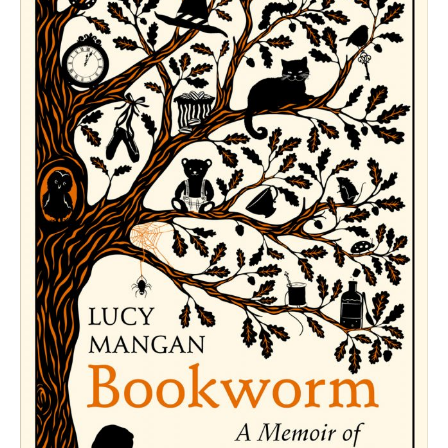
Bookworm
:
A
Memoir
of
Childhood
Reading