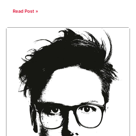
Read Post »
Hannah
Gadsby:
Ten
Steps
to
Nanette