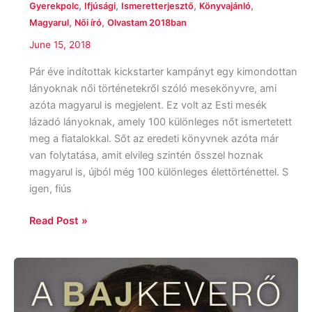
,
,
,
,
Gyerekpolc
Ifjúsági
Ismeretterjesztő
Könyvajánló
,
,
Magyarul
Női író
Olvastam 2018ban
June 15, 2018
Pár éve indítottak kickstarter kampányt egy kimondottan
lányoknak női történetekről szóló mesekönyvre, ami
azóta magyarul is megjelent. Ez volt az Esti mesék
lázadó lányoknak, amely 100 különleges nőt ismertetett
meg a fiatalokkal. Sőt az eredeti könyvnek azóta már
van folytatása, amit elvileg szintén ősszel hoznak
magyarul is, újból még 100 különleges élettörténettel. S
igen, fiús
Read Post »
Leah
Remini:
A