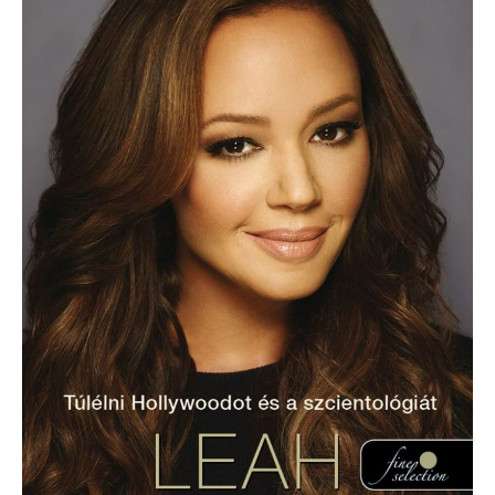
bajkeverő