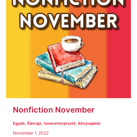
Nonfiction November
,
,
,
Egyéb
Életrajz
Ismeretterjesztő
Könyvajánló
November 1, 2022