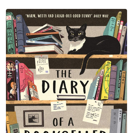
Shaun
Bythell:
The
Diary
of
a
Bookseller