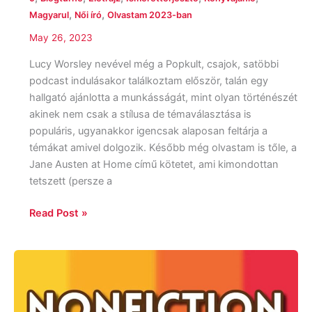
,
,
Magyarul
Női író
Olvastam 2023-ban
May 26, 2023
Lucy Worsley nevével még a Popkult, csajok, satöbbi
podcast indulásakor találkoztam először, talán egy
hallgató ajánlotta a munkásságát, mint olyan történészét
akinek nem csak a stílusa de témaválasztása is
populáris, ugyanakkor igencsak alaposan feltárja a
témákat amivel dolgozik. Később még olvastam is tőle, a
Jane Austen at Home című kötetet, ami kimondottan
tetszett (persze a
Read Post »
Nonfiction
November