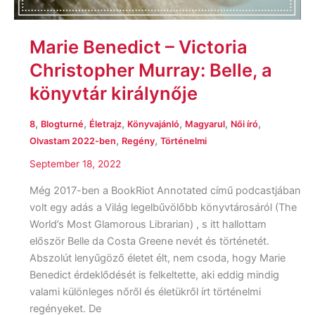
Marie Benedict – Victoria
Christopher Murray: Belle, a
könyvtár királynője
,
,
,
,
,
,
8
Blogturné
Életrajz
Könyvajánló
Magyarul
Női író
,
,
Olvastam 2022-ben
Regény
Történelmi
September 18, 2022
Még 2017-ben a BookRiot Annotated című podcastjában
volt egy adás a Világ legelbűvölőbb könyvtárosáról (The
World’s Most Glamorous Librarian) , s itt hallottam
először Belle da Costa Greene nevét és történetét.
Abszolút lenyűgöző életet élt, nem csoda, hogy Marie
Benedict érdeklődését is felkeltette, aki eddig mindig
valami különleges nőről és életükről írt történelmi
regényeket. De