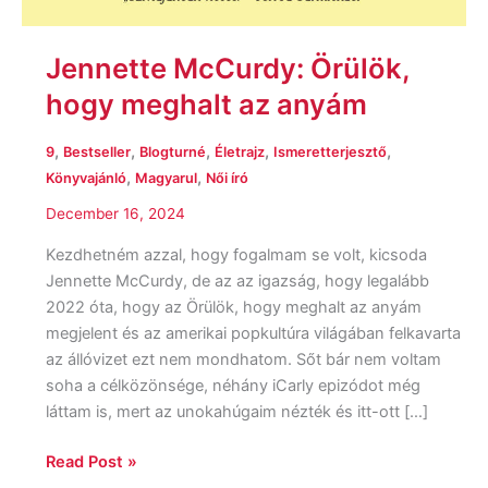
Jennette McCurdy: Örülök,
hogy meghalt az anyám
,
,
,
,
,
9
Bestseller
Blogturné
Életrajz
Ismeretterjesztő
,
,
Könyvajánló
Magyarul
Női író
December 16, 2024
Kezdhetném azzal, hogy fogalmam se volt, kicsoda
Jennette McCurdy, de az az igazság, hogy legalább
2022 óta, hogy az Örülök, hogy meghalt az anyám
megjelent és az amerikai popkultúra világában felkavarta
az állóvizet ezt nem mondhatom. Sőt bár nem voltam
soha a célközönsége, néhány iCarly epizódot még
láttam is, mert az unokahúgaim nézték és itt-ott […]
Read Post »