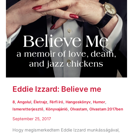
Eddie Izzard: Believe me
,
,
,
,
,
,
8
Angolul
Életrajz
Férfi író
Hangoskönyv
Humor
,
,
,
Ismeretterjesztő
Könyvajánló
Olvastam
Olvastam 2017ben
September 25, 2017
Hogy megismerkedtem Eddie Izzard munkásságával,