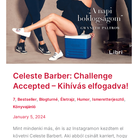
Celeste Barber: Challenge
Accepted – Kihívás elfogadva!
,
,
,
,
,
,
7
Bestseller
Blogturné
Életrajz
Humor
Ismeretterjesztő
Könyvajánló
January 5, 2024
Mint mindenki más, én is az Instagramon kezdtem el
követni Celeste Barbert. Aki abból csinált karriert, hogy