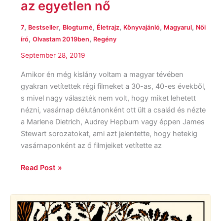
az egyetlen nő
,
,
,
,
,
,
7
Bestseller
Blogturné
Életrajz
Könyvajánló
Magyarul
Női
,
,
író
Olvastam 2019ben
Regény
September 28, 2019
Amikor én még kislány voltam a magyar tévében
gyakran vetítettek régi filmeket a 30-as, 40-es évekből,
s mivel nagy választék nem volt, hogy miket lehetett
nézni, vasárnap délutánonként ott ült a család és nézte
a Marlene Dietrich, Audrey Hepburn vagy éppen James
Stewart sorozatokat, ami azt jelentette, hogy hetekig
vasárnaponként az ő filmjeiket vetítette az
Read Post »
Lucy
Mangan: