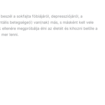
beszél a sokfajta fóbiájáról, depressziójáról, a
tális betegsége(i) van(nak) más, s másként kell vele
llenére megpróbálja élni az életét és kihozni belőle a
 mer lenni.