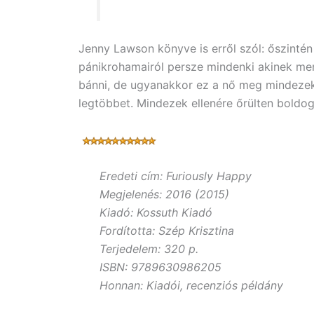
Jenny Lawson könyve is erről szól: őszintén 
pánikrohamairól persze mindenki akinek men
bánni, de ugyanakkor ez a nő meg mindezek e
legtöbbet. Mindezek ellenére őrülten boldog
Eredeti cím: Furiously Happy
Megjelenés: 2016 (2015)
Kiadó: Kossuth Kiadó
Fordította: Szép Krisztina
Terjedelem: 320 p.
ISBN: 9789630986205
Honnan: Kiadói, recenziós példány