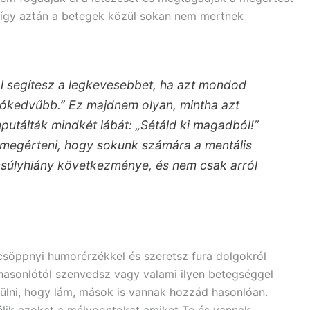
 így aztán a betegek közül sokan nem mertnek
al segítesz a legkevesebbet, ha azt mondod
t jókedvűbb.” Ez majdnem olyan, mintha azt
utálták mindkét lábát: „Sétáld ki magadból!”
megérteni, hogy sokunk számára a mentális
súlyhiány következménye, és nem csak arról
öppnyi humorérzékkel és szeretsz fura dolgokról
 hasonlótól szenvedsz vagy valami ilyen betegséggel
ülni, hogy lám, mások is vannak hozzád hasonlóan.
lik azokat a mélypontokat amiket Te és vannak