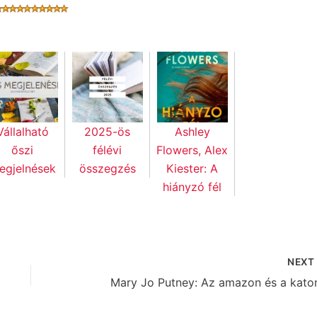
Vállalható
2025-ös
Ashley
őszi
félévi
Flowers, Alex
egjelnések
összegzés
Kiester: A
hiányzó fél
NEX
Mary Jo Putney: Az amazon és a kato