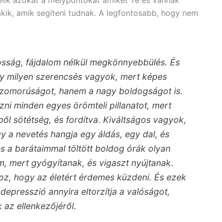
akik, amik segíteni tudnak. A legfontosabb, hogy nem
gosság, fájdalom nélkül megkönnyebbülés. És
 milyen szerencsés vagyok, mert képes
zomorúságot, hanem a nagy boldogságot is.
ni minden egyes örömteli pillanatot, mert
ből sötétség, és fordítva. Kiváltságos vagyok,
y a nevetés hangja egy áldás, egy dal, és
 a barátaimmal töltött boldog órák olyan
m, mert gyógyítanak, és vigaszt nyújtanak.
hoz, hogy az életért érdemes küzdeni. És ezek
 depresszió annyira eltorzítja a valóságot,
az ellenkezőjéről.