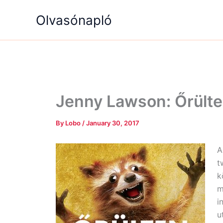
Skip
Olvasónapló
to
content
Jenny Lawson: Őrülte
By
Lobo
/
January 30, 2017
A
t
k
m
i
u