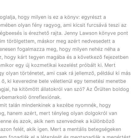
glalja, hogy milyen is ez a könyv: egyrészt a
emében olyan fény ragyog, ami kicsit furcsává teszi az
égbeesés is érezhető rajta. Jenny Lawson könyve pont
eim törölgettem, máskor meg azért nedvesedett a
yenesen fogalmazza meg, hogy milyen nehéz néha a
oz, hogy kárt tegyen magába és a következő fejezetben
amikor egy új kozmetikai kezelést próbált ki. Mert
y olyan történetet, ami csak rá jellemző, például ki más
 ő, ki keveredne bele véletlenül egy temetési menetbe
gjai, ha kitömött állatokról van szó? Az Őrülten boldog
vbemarkoló önreflexiónak.
mit talán mindenkinek a kezébe nyomnék, hogy
fog, hanem azért, mert tényleg olyan dolgokról van
 lenne és azok, akik nem szenvednek a különböző
azon felét, akik igen. Mert a mentális betegségeken
em fogadják el a létezését és megtagadják a megértést