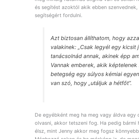
és segítést azoktól akik ebben szenvednek,
segítségért fordulni.
Azt biztosan állíthatom, hogy azz
valakinek: „Csak legyél egy kicsi
tanácsolnád annak, akinek épp amp
Vannak emberek, akik képtelenek 
betegség egy súlyos kémiai egyen
van szó, hogy „utáljuk a hétfőt”.
De egyébként meg ha meg vagy áldva egy cs
olvasni, akkor tetszeni fog. Ha pedig bármi
élsz, mint Jenny akkor meg fogsz könnyebb
Méghozzá sokan és ha másképp is, de megé