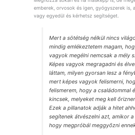
emberek, orvosok és igen, gyógyszerek is, 
vagy egyedül és kérhetsz segítséget.
Mert a sötétség nélkül nincs vilá
mindig emlékeztetem magam, hogy
vagyok megélni nemcsak a mély s
Képes vagyok megragadni és élvez
láttam, milyen gyorsan lesz a fény
mert képes vagyok felismerni, hog
felismerem, hogy a családommal és
kincsek, melyeket meg kell őrizne
Ezek a pillanatok adják a hitet ah
segítenek átvészelni azt, amikor a
hogy megpróbál meggyőzni ennek 