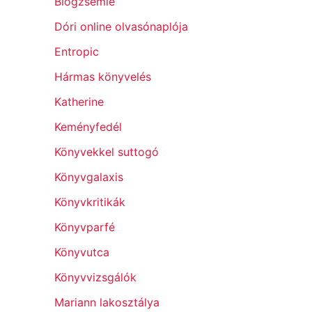
Blogzsemle
Dóri online olvasónaplója
Entropic
Hármas könyvelés
Katherine
Keményfedél
Könyvekkel suttogó
Könyvgalaxis
Könyvkritikák
Könyvparfé
Könyvutca
Könyvvizsgálók
Mariann lakosztálya