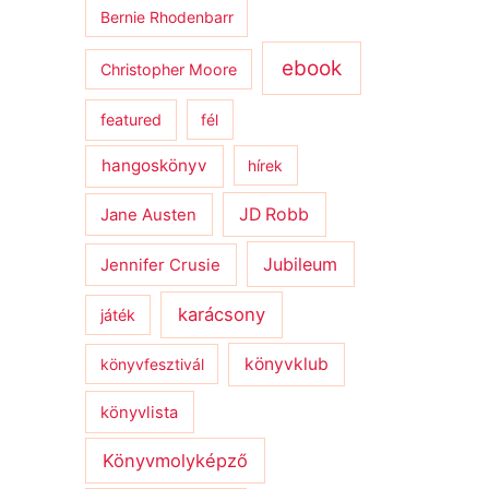
Bernie Rhodenbarr
ebook
Christopher Moore
featured
fél
hangoskönyv
hírek
JD Robb
Jane Austen
Jubileum
Jennifer Crusie
karácsony
játék
könyvklub
könyvfesztivál
könyvlista
Könyvmolyképző