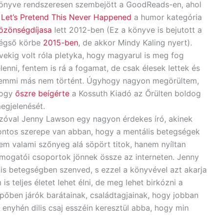
önyve rendszeresen szembejött a GoodReads-en, ahol
a
Let’s Pretend This Never Happened
a humor kategória
özönségdíjasa
lett 2012-ben (Ez a könyve is bejutott a
égső körbe
2015-ben
, de akkor Mindy Kaling nyert).
vekig volt róla pletyka, hogy magyarul is meg fog
elenni, fentem is rá a fogamat, de csak élesek lettek és
emmi más nem történt. Úgyhogy nagyon megörültem,
ogy
őszre beígérte
a Kossuth Kiadó az Őrülten boldog
egjelenését.
zóval Jenny Lawson egy nagyon érdekes író, akinek
ontos szerepe van abban, hogy a mentális betegségek
em valami szőnyeg alá söpört titok, hanem nyíltan
mogatói csoportok jönnek össze az interneten. Jenny
lis betegségben szenved, s ezzel a könyvével azt akarja
 teljes életet lehet élni, de meg lehet birkózni a
ipőben járók barátainak, családtagjainak, hogy jobban
 enyhén dilis csaj esszéin keresztül abba, hogy min