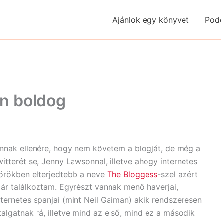
Ajánlok egy könyvet
Pod
n boldog
nnak ellenére, hogy nem követem a blogját, de még a
witterét se, Jenny Lawsonnal, illetve ahogy internetes
örökben elterjedtebb a neve
The Bloggess
-szel azért
ár találkoztam. Egyrészt vannak menő haverjai,
nternetes spanjai (mint Neil Gaiman) akik rendszeresen
talgatnak rá, illetve mind az első, mind ez a második