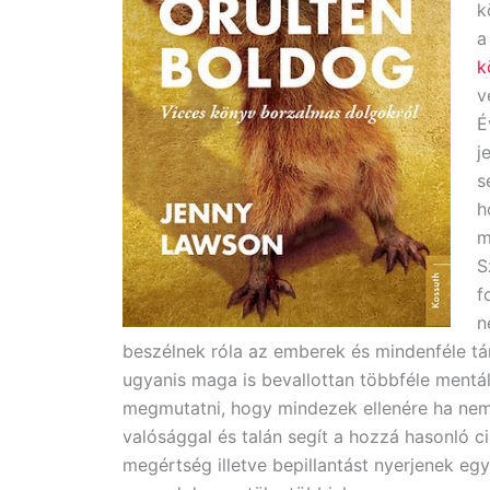
k
k
v
É
j
s
h
m
S
f
n
beszélnek róla az emberek és mindenféle tá
ugyanis maga is bevallottan többféle mentá
megmutatni, hogy mindezek ellenére ha nem is
valósággal és talán segít a hozzá hasonló c
megértség illetve bepillantást nyerjenek egy