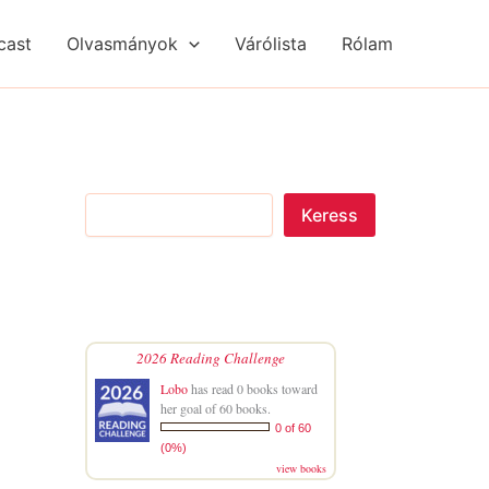
S
R
R
e
é
é
cast
Olvasmányok
Várólista
Rólam
a
g
g
r
i
i
c
s
s
h
é
é
g
g
e
e
k
k
Keress
2026 Reading Challenge
Lobo
has read 0 books toward
her goal of 60 books.
0 of 60
(0%)
view books