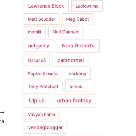
Lawrence Block
Loblowrimo
Matt Scudder
Meg Cabot
momlit
Neil Gaiman
netgalley
Nora Roberts
paranormal
Oscar díj
sárkány
Sophie Kinsella
Terry Pratchett
tervek
Ulpius
urban fantasy
T
Vavyan Fable
na
vendégblogger