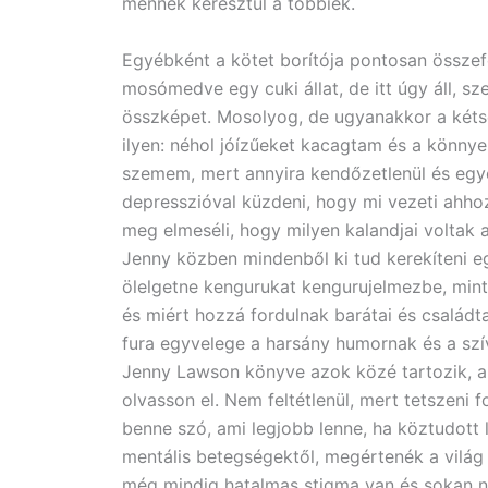
mennek keresztül a többiek.
Egyébként a kötet borítója pontosan összefo
mosómedve egy cuki állat, de itt úgy áll, sz
összképet. Mosolyog, de ugyanakkor a kéts
ilyen: néhol jóízűeket kacagtam és a könny
szemem, mert annyira kendőzetlenül és eg
depresszióval küzdeni, hogy mi vezeti ahh
meg elmeséli, hogy milyen kalandjai voltak 
Jenny közben mindenből ki tud kerekíteni eg
ölelgetne kengurukat kengurujelmezbe, mint
és miért hozzá fordulnak barátai és családta
fura egyvelege a harsány humornak és a szí
Jenny Lawson könyve azok közé tartozik, a
olvasson el. Nem feltétlenül, mert tetszeni 
benne szó, ami legjobb lenne, ha köztudott
mentális betegségektől, megértenék a világ 
még mindig hatalmas stigma van és sokan n