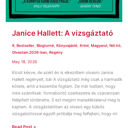
Janice Hallett: A vizsgáztató
,
,
,
,
,
,
,
9
Bestseller
Blogturné
Könyvajánló
Krimi
Magyarul
Női író
,
Olvastam 2026-ban
Regény
May 18, 2026
Kicsit késve, de azért én is elkezdtem olvasni Janice
Hallett regényeit, bár A vizsgáztató még csak a harmadik
kötete, amit a kezembe fogtam. De már tudtam, hogy
mire számítsak: formabontó szerkezetre és csavarosan
felépített történetre. S ezt megint maradéktalanul meg is
kaptam. A vizsgáztatóban az olvasó egy külsős
vizsgabiztossal együtt próbálja meg felfejteni, hogy mi
Read Post »