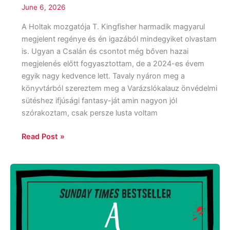
June 6, 2026
A Holtak mozgatója T. Kingfisher harmadik magyarul
megjelent regénye és én igazából mindegyiket olvastam
is. Ugyan a Csalán és csontot még bőven hazai
megjelenés előtt fogyasztottam, de a 2024-es évem
egyik nagy kedvence lett. Tavaly nyáron meg a
könyvtárból szereztem meg a Varázslókalauz önvédelmi
sütéshez ifjúsági fantasy-ját amin nagyon jól
szórakoztam, csak persze lusta voltam
Read Post »
Janice
Hallett:
A
vizsgáztató