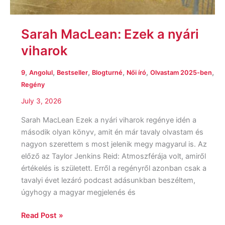
Sarah MacLean: Ezek a nyári
viharok
,
,
,
,
,
,
9
Angolul
Bestseller
Blogturné
Női író
Olvastam 2025-ben
Regény
July 3, 2026
Sarah MacLean Ezek a nyári viharok regénye idén a
második olyan könyv, amit én már tavaly olvastam és
nagyon szerettem s most jelenik megy magyarul is. Az
előző az Taylor Jenkins Reid: Atmoszférája volt, amiről
értékelés is született. Erről a regényről azonban csak a
tavalyi évet lezáró podcast adásunkban beszéltem,
úgyhogy a magyar megjelenés és
Read Post »