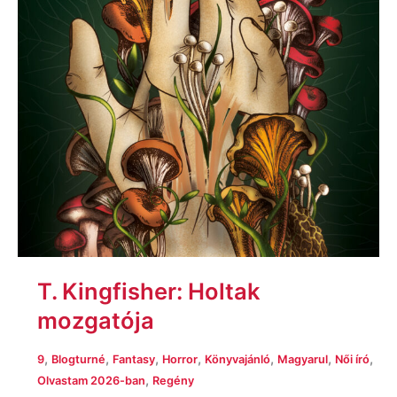
T. Kingfisher: Holtak
mozgatója
,
,
,
,
,
,
,
9
Blogturné
Fantasy
Horror
Könyvajánló
Magyarul
Női író
,
Olvastam 2026-ban
Regény