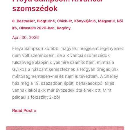
szomszédok
,
,
,
,
,
,
8
Bestseller
Blogturné
Chick-lit
Könyvajánló
Magyarul
Női
,
,
író
Olvastam 2026-ban
Regény
April 30, 2026
Freya Sampson korábbi magyarul megjelent regényeihez
nem volt szerencsém, de a Kíváncsi szomszédok
fülszövege alapján olyasmire számítottam, mintha a
Gyilkos a házbant kereszteznék a Hogyan öregedjünk
méltóságmentesen-nel és nem is tévedtem. A Shelley
ház még a 19. században épült, bérlakásokból áll és
vannak lakói akik már évtizedek óta élnek ott. Mint
például a földszint 2-ből
Read Post »
Elizabeth