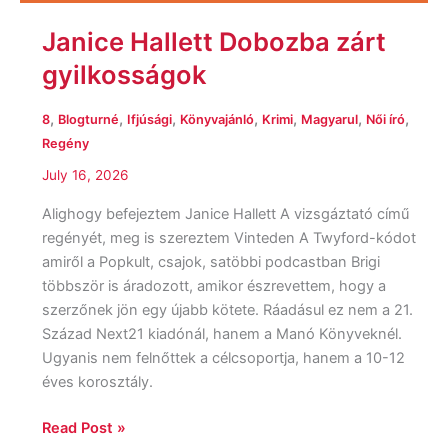
Janice Hallett Dobozba zárt
gyilkosságok
,
,
,
,
,
,
,
8
Blogturné
Ifjúsági
Könyvajánló
Krimi
Magyarul
Női író
Regény
July 16, 2026
Alighogy befejeztem Janice Hallett A vizsgáztató című
regényét, meg is szereztem Vinteden A Twyford-kódot
amiről a Popkult, csajok, satöbbi podcastban Brigi
többször is áradozott, amikor észrevettem, hogy a
szerzőnek jön egy újabb kötete. Ráadásul ez nem a 21.
Század Next21 kiadónál, hanem a Manó Könyveknél.
Ugyanis nem felnőttek a célcsoportja, hanem a 10-12
éves korosztály.
Read Post »