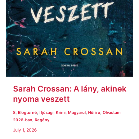
Sarah Crossan: A lány, akinek
nyoma veszett
,
,
,
,
,
,
8
Blogturné
Ifjúsági
Krimi
Magyarul
Női író
Olvastam
,
2026-ban
Regény
July 1, 2026