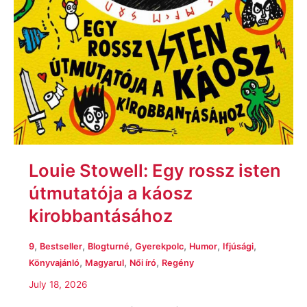
Louie Stowell: Egy ​rossz isten
útmutatója a káosz
kirobbantásához
,
,
,
,
,
,
9
Bestseller
Blogturné
Gyerekpolc
Humor
Ifjúsági
,
,
,
Könyvajánló
Magyarul
Női író
Regény
July 18, 2026