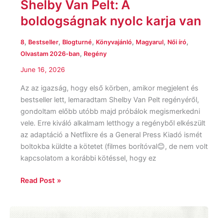
Shelby Van Pelt: A
boldogságnak nyolc karja van
,
,
,
,
,
,
8
Bestseller
Blogturné
Könyvajánló
Magyarul
Női író
,
Olvastam 2026-ban
Regény
June 16, 2026
Az az igazság, hogy első körben, amikor megjelent és
bestseller lett, lemaradtam Shelby Van Pelt regényéről,
gondoltam előbb utóbb majd próbálok megismerkedni
vele. Erre kiváló alkalmam letthogy a regényből elkészült
az adaptáció a Netflixre és a General Press Kiadó ismét
boltokba küldte a kötetet (filmes borítóval😊, de nem volt
kapcsolatom a korábbi kötéssel, hogy ez
Read Post »
Lucy