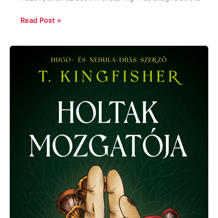
Read Post »
T.
Kingfisher:
Holtak
mozgatója