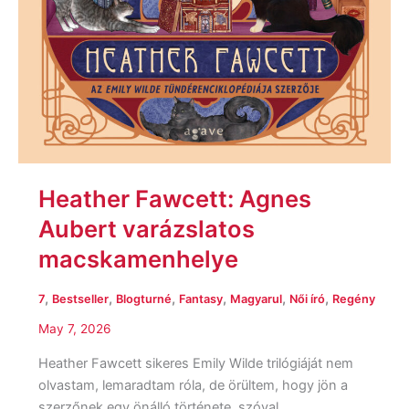
Heather Fawcett: Agnes
Aubert varázslatos
macskamenhelye
,
,
,
,
,
,
7
Bestseller
Blogturné
Fantasy
Magyarul
Női író
Regény
May 7, 2026
Heather Fawcett sikeres Emily Wilde trilógiáját nem
olvastam, lemaradtam róla, de örültem, hogy jön a
szerzőnek egy önálló története, szóval