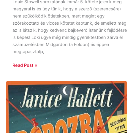
Louie Stowell sorozatának immár 5. kötete jelenik meg
magyarul is és úgy tűnik, hogy a szerző (szerencsére)
nem szűkölködik ötletekben, mert megint egy
szórakoztató és vicces kötetet kaptunk, de emellett még
az is látszik, hogy kedvenc bajkeverő istenünk fejlődésre
is képes! Loki ugye még mindig gyerektestben zárva él
számüzetésben Midgardon (a Földön) és éppen
megtapasztalja,
Read Post »
Janice
Hallett
Dobozba
zárt
gyilkosságok