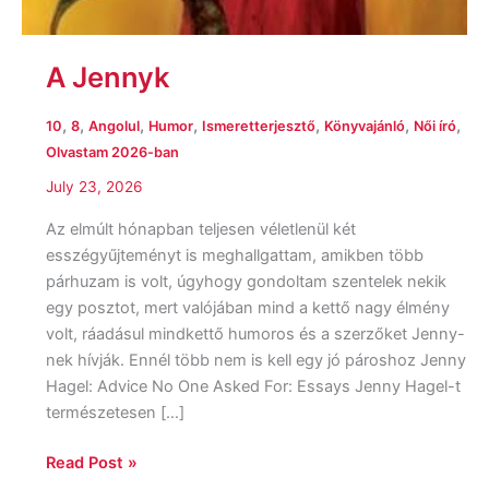
A Jennyk
,
,
,
,
,
,
,
10
8
Angolul
Humor
Ismeretterjesztő
Könyvajánló
Női író
Olvastam 2026-ban
July 23, 2026
Az elmúlt hónapban teljesen véletlenül két
esszégyűjteményt is meghallgattam, amikben több
párhuzam is volt, úgyhogy gondoltam szentelek nekik
egy posztot, mert valójában mind a kettő nagy élmény
volt, ráadásul mindkettő humoros és a szerzőket Jenny-
nek hívják. Ennél több nem is kell egy jó pároshoz Jenny
Hagel: Advice No One Asked For: Essays Jenny Hagel-t
természetesen […]
Read Post »