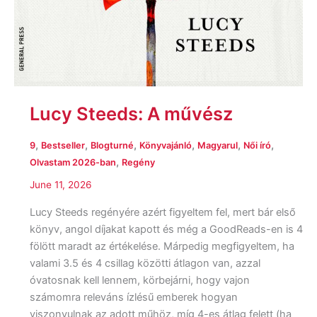
Lucy Steeds: A művész
,
,
,
,
,
,
9
Bestseller
Blogturné
Könyvajánló
Magyarul
Női író
,
Olvastam 2026-ban
Regény
June 11, 2026
Lucy Steeds regényére azért figyeltem fel, mert bár első
könyv, angol díjakat kapott és még a GoodReads-en is 4
fölött maradt az értékelése. Márpedig megfigyeltem, ha
valami 3.5 és 4 csillag közötti átlagon van, azzal
óvatosnak kell lennem, körbejárni, hogy vajon
számomra releváns ízlésű emberek hogyan
viszonyulnak az adott műhöz, míg 4-es átlag felett (ha