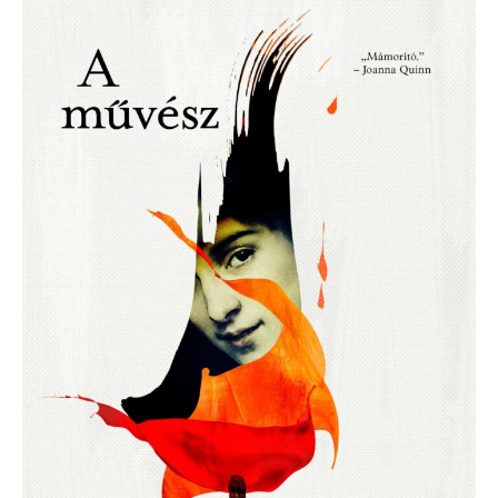
Steeds:
A
művész