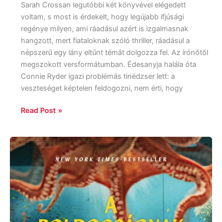
Sarah Crossan legutóbbi két könyvével elégedett
voltam, s most is érdekelt, hogy legújabb ifjúsági
regénye milyen, ami ráadásul azért is izgalmasnak
hangzott, mert fiataloknak szóló thriller, ráadásul a
népszerű egy lány eltűnt témát dolgozza fel. Az írónőtől
megszokott versformátumban. Édesanyja halála óta
Connie Ryder igazi problémás tinédzser lett: a
veszteséget képtelen feldogozni, nem érti, hogy
Read Post »
Shelby
Van
Pelt:
A
boldogságnak
nyolc
karja