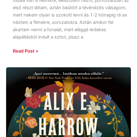
oldala van a Netflixre, elkezdtem nézni, pontosabban az
első részt láttam, aztán beütött a tévénézős válságom,
mert nekem olyan is szokott lenni és 1-2 hónapig rá se
néztem a filmekre, sorozatokra. Aztán amikor fel
akartam venni a fonalat, mert eléggé érdekes
alapállásból indult a sztori, plusz a
Read Post »
Alix
E.
Harrow:
Az
örökkévaló