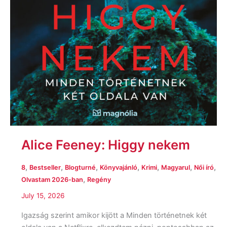
Alice Feeney: Higgy nekem
,
,
,
,
,
,
,
8
Bestseller
Blogturné
Könyvajánló
Krimi
Magyarul
Női író
,
Olvastam 2026-ban
Regény
July 15, 2026
Igazság szerint amikor kijött a Minden történetnek két