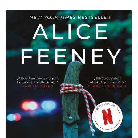
Alice
Feeney:
Higgy
nekem