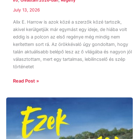
író
Olvastam 2026-ban
Regény
July 13, 2026
Alix E. Harrow is azok közé a szerzők közé tartozik,
akivel kerülgetjük már egymást egy ideje, de hiába volt
eddig is a polcon az első regénye még mindig nem
kerítettem sort rá. Az örökkévaló úgy gondoltam, hogy
talán aktuálisabb belépő lesz az ő világába és nagyon jól
választottam, mert egy tartalmas, lebilincselő és szép
történetet
Read Post »
Sarah
MacLean:
Ezek
a
nyári
viharok