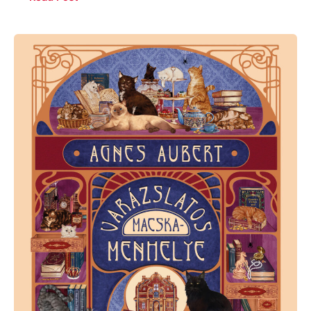
Heather
Fawcett:
Agnes
Aubert
varázslatos
macskamenhelye