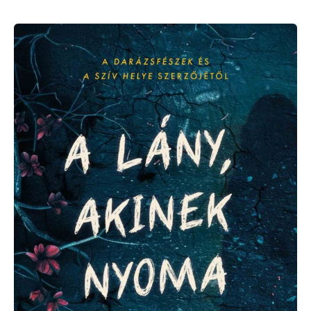
Sarah
Crossan:
A
lány,
akinek
nyoma
veszett