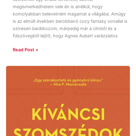
megismerkedhetem vele én is anélkül, hogy
komolyabban belevetném magamat a világába. Amúgy
is az elmúlt években berobbanó cozy fantasy vonallal is
szívesen barátkozom, márpedig már a címből és a
fülszövegből lejött, hogy Agnes Aubert varázslatos
Read Post »
Freya
Sampson:
Kíváncsi
szomszédok