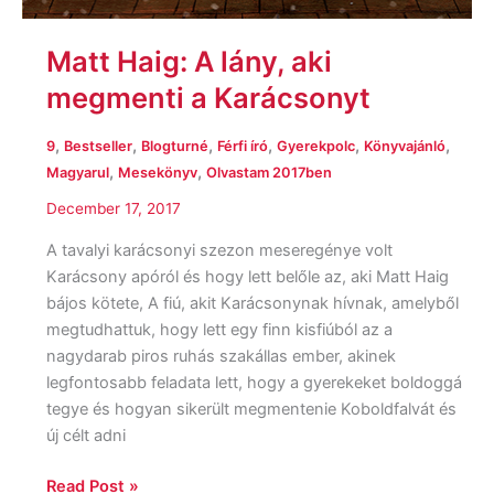
Matt Haig: A lány, aki
megmenti a Karácsonyt
,
,
,
,
,
,
9
Bestseller
Blogturné
Férfi író
Gyerekpolc
Könyvajánló
,
,
Magyarul
Mesekönyv
Olvastam 2017ben
December 17, 2017
A tavalyi karácsonyi szezon meseregénye volt
Karácsony apóról és hogy lett belőle az, aki Matt Haig
bájos kötete, A fiú, akit Karácsonynak hívnak, amelyből
megtudhattuk, hogy lett egy finn kisfiúból az a
nagydarab piros ruhás szakállas ember, akinek
legfontosabb feladata lett, hogy a gyerekeket boldoggá
tegye és hogyan sikerült megmentenie Koboldfalvát és
új célt adni
Read Post »