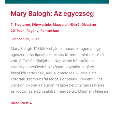
Mary Balogh: Az egyezség
,
,
,
,
,
7
Blogturné
Könyvajánló
Magyarul
Női író
Olvastam
,
,
2017ben
Regény
Romantikus
October 29, 2017
Mary Balogh Túlélők klubjának második regénye egy
egészen más típusú szerelmes történet, mint az előző
volt. A Túlélők Klubjába a Napóleoni háborúkban
valamilyen sérülésből közösen, egymást segítve
felépülők tartoznak, akik a lábadozásuk ideje alatt
kötöttek szoros barátságot. Főhősünk, Vincent Hunt
Darleigh vikomtja nagyon fiatalon került a hadszíntérre
és rögtön az első csatában megsérült. Majdnem teljesen
Read Post »