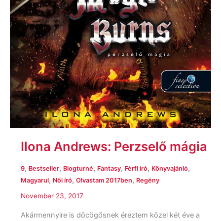
Ilona Andrews: Perzselő mágia
,
,
,
,
,
,
9
Bestseller
Blogturné
Fantasy
Férfi író
Könyvajánló
,
,
,
Magyarul
Női író
Olvastam 2017ben
Regény
November 23, 2017
Akármennyire is döcögősnek éreztem közel két éve a