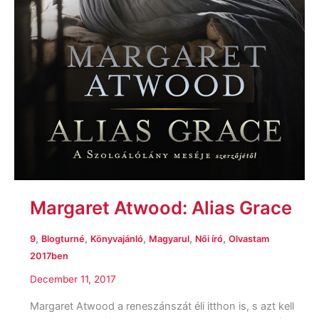
Margaret Atwood: Alias Grace
,
,
,
,
,
9
Blogturné
Könyvajánló
Magyarul
Női író
Olvastam
2017ben
December 11, 2017
Margaret Atwood a reneszánszát éli itthon is, s azt kell