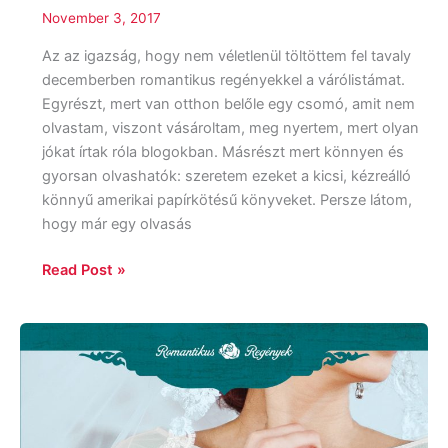
November 3, 2017
Az az igazság, hogy nem véletlenül töltöttem fel tavaly
decemberben romantikus regényekkel a várólistámat.
Egyrészt, mert van otthon belőle egy csomó, amit nem
olvastam, viszont vásároltam, meg nyertem, mert olyan
jókat írtak róla blogokban. Másrészt mert könnyen és
gyorsan olvashatók: szeretem ezeket a kicsi, kézreálló
könnyű amerikai papírkötésű könyveket. Persze látom,
hogy már egy olvasás
Read Post »
Mary
Balogh:
Az
egyezség