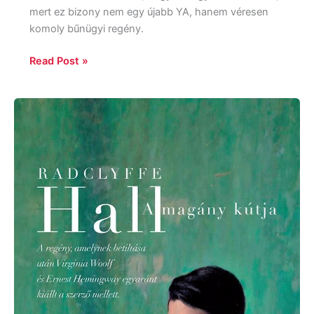
mert ez bizony nem egy újabb YA, hanem véresen
komoly bűnügyi regény.
Read Post »
Radclyffe
Hall:
A
magány
kútja