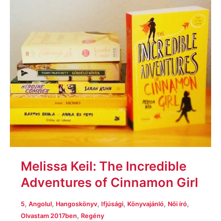
of
Cinnamon
Girl
Melissa Keil: The Incredible
Adventures of Cinnamon Girl
,
,
,
,
,
,
5
Angolul
Hangoskönyv
Ifjúsági
Könyvajánló
Női író
,
Olvastam 2017ben
Regény