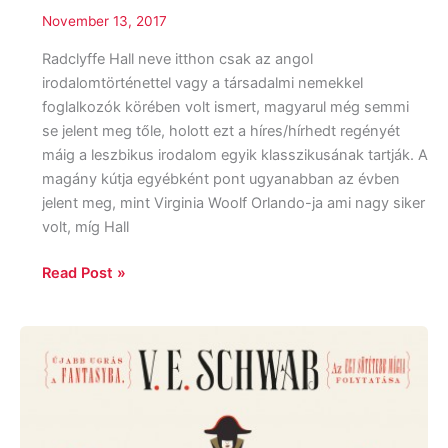
November 13, 2017
Radclyffe Hall neve itthon csak az angol
irodalomtörténettel vagy a társadalmi nemekkel
foglalkozók körében volt ismert, magyarul még semmi
se jelent meg tőle, holott ezt a híres/hírhedt regényét
máig a leszbikus irodalom egyik klasszikusának tartják. A
magány kútja egyébként pont ugyanabban az évben
jelent meg, mint Virginia Woolf Orlando-ja ami nagy siker
volt, míg Hall
Read Post »
V.E.
Schwab:
Gyülekező
árnyak