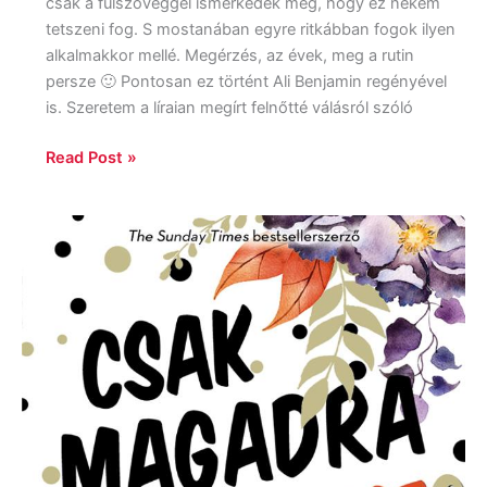
csak a fülszöveggel ismerkedek meg, hogy ez nekem
tetszeni fog. S mostanában egyre ritkábban fogok ilyen
alkalmakkor mellé. Megérzés, az évek, meg a rutin
persze 🙂 Pontosan ez történt Ali Benjamin regényével
is. Szeretem a líraian megírt felnőtté válásról szóló
Read Post »
Trisha
Ashley:
Csak
magadra
számíthatsz?