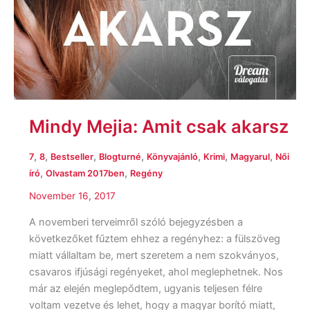
Mindy Mejia: Amit csak akarsz
,
,
,
,
,
,
,
7
8
Bestseller
Blogturné
Könyvajánló
Krimi
Magyarul
Női
,
,
író
Olvastam 2017ben
Regény
November 16, 2017
A novemberi terveimről szóló bejegyzésben a
következőket fűztem ehhez a regényhez: a fülszöveg
miatt vállaltam be, mert szeretem a nem szokványos,
csavaros ifjúsági regényeket, ahol meglephetnek. Nos
már az elején meglepődtem, ugyanis teljesen félre
voltam vezetve és lehet, hogy a magyar borító miatt,