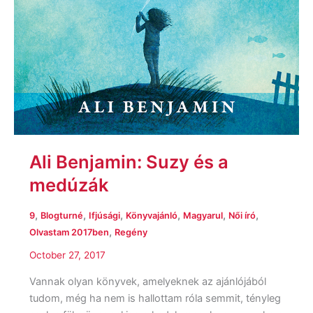
Ali Benjamin: Suzy és a
medúzák
,
,
,
,
,
,
9
Blogturné
Ifjúsági
Könyvajánló
Magyarul
Női író
,
Olvastam 2017ben
Regény
October 27, 2017
Vannak olyan könyvek, amelyeknek az ajánlójából
tudom, még ha nem is hallottam róla semmit, tényleg