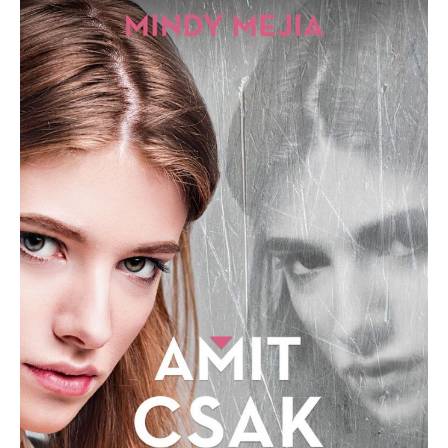
Mejia:
Amit
csak
akarsz