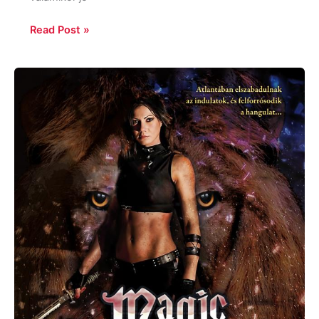
Read Post »
Ilona
Andrews:
Perzselő
mágia