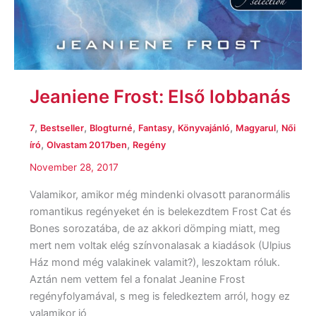
Jeaniene Frost: Első lobbanás
,
,
,
,
,
,
7
Bestseller
Blogturné
Fantasy
Könyvajánló
Magyarul
Női
,
,
író
Olvastam 2017ben
Regény
November 28, 2017
Valamikor, amikor még mindenki olvasott paranormális
romantikus regényeket én is belekezdtem Frost Cat és
Bones sorozatába, de az akkori dömping miatt, meg
mert nem voltak elég színvonalasak a kiadások (Ulpius
Ház mond még valakinek valamit?), leszoktam róluk.
Aztán nem vettem fel a fonalat Jeanine Frost
regényfolyamával, s meg is feledkeztem arról, hogy ez
valamikor jó