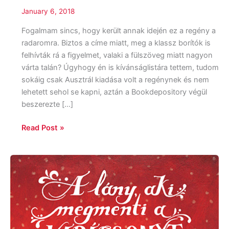
January 6, 2018
Fogalmam sincs, hogy került annak idején ez a regény a
radaromra. Biztos a címe miatt, meg a klassz borítók is
felhívták rá a figyelmet, valaki a fülszöveg miatt nagyon
várta talán? Úgyhogy én is kívánságlistára tettem, tudom
sokáig csak Ausztrál kiadása volt a regénynek és nem
lehetett sehol se kapni, aztán a Bookdepository végül
beszerezte […]
Read Post »
Matt
Haig:
A
lány,
aki
megmenti