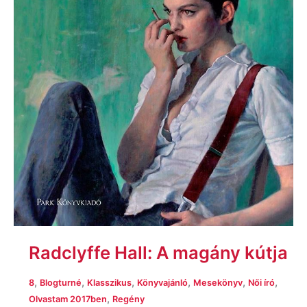
Radclyffe Hall: A magány kútja
,
,
,
,
,
,
8
Blogturné
Klasszikus
Könyvajánló
Mesekönyv
Női író
,
Olvastam 2017ben
Regény