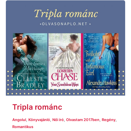
Tripla
románc
Tripla románc
,
,
,
,
,
Angolul
Könyvajánló
Női író
Olvastam 2017ben
Regény
Romantikus