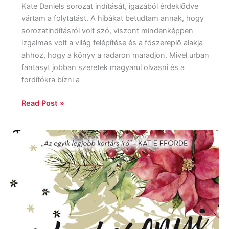
Kate Daniels sorozat indítását, igazából érdeklődve
vártam a folytatást. A hibákat betudtam annak, hogy
sorozatindításról volt szó, viszont mindenképpen
izgalmas volt a világ felépítése és a főszereplő alakja
ahhoz, hogy a könyv a radaron maradjon. Mivel urban
fantasyt jobban szeretek magyarul olvasni és a
fordítókra bízni a
Read Post »
Trisha
Ashley:
Karácsonyi
szerelem