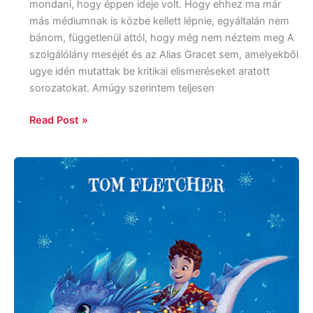
mondani, hogy éppen ideje volt. Hogy ehhez ma már
más médiumnak is közbe kellett lépnie, egyáltalán nem
bánom, függetlenül attól, hogy még nem néztem meg A
szolgálólány meséjét és az Alias Gracet sem, amelyekből
ugye idén mutattak be kritikai elismeréseket aratott
sorozatokat. Amúgy szerintem teljesen
Read Post »
Tom
Fletcher:
Christmasaurus