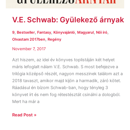
V.E. Schwab: Gyülekező árnyak
,
,
,
,
,
,
9
Bestseller
Fantasy
Könyvajánló
Magyarul
Női író
,
Olvastam 2017ben
Regény
November 7, 2017
Azt hiszem, az idei év könyves toplistáján két helyet
máris lefoglalt nálam V.E. Schwab. S most befejezve a
trilógia középső részét, nagyon messzinek találom azt a
2018 tavaszt, amikor majd kijön a harmadik, záró kötet.
Ráadásul én bízom Schwab-ban, hogy tényleg 3
könyvet írt és nem fog rétestésztát csinálni a dologból.
Mert ha már a
Read Post »