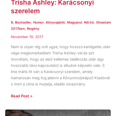
Trisha Ashley: Karácsonyi
szerelem
,
,
,
,
,
,
8
Bestseller
Humor
Könyvajánló
Magyarul
Női író
Olvastam
,
2017ben
Regény
November 19, 2017
Nem is olyan rég volt ugye, hogy hosszú kerülgetés után
vége megismerkedtem Trisha Ashley-vel és azt
mondtam, hogy az első kellemes találkozás után egy
hosszabb távú kapcsolatot is eltudok képzelni vele. S
íme máris itt van a Karácsonyi szerelem, amely
hamarosan meg fog jelenni a Könyvmolyképző Kiadónál
s mint a címe is mutatja, ideális olvasmány
Read Post »
Mindy