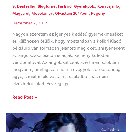
,
,
,
,
,
,
9
Bestseller
Blogturné
Férfi író
Gyerekpolc
Könyvajánló
,
,
,
Magyarul
Mesekönyv
Olvastam 2017ben
Regény
December 2, 2017
Nagyon szeretem az igényes kiadású gyermekmeséket
és különösen örülök, hogy mostanában a Kolibri Kiadó
például olyan formában jelenteti meg őket, amilyeneként
az angolszász piacon is adják: kemény kötésben,
védőborítóval. Az angolokat csak azért nem szoktam
megvenni, mert igazán nem én vagyok a célközönség
ugye, s miután elolvastam a családból más nem
élvezhetné őket. Bezzeg így
Read Post »
Jeaniene
Frost:
Első