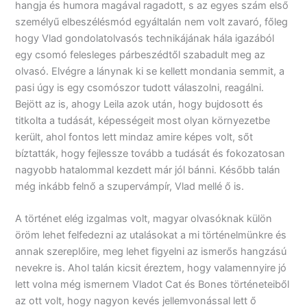
hangja és humora magával ragadott, s az egyes szám első
személyű elbeszélésmód egyáltalán nem volt zavaró, főleg
hogy Vlad gondolatolvasós technikájának hála igazából
egy csomó felesleges párbeszédtől szabadult meg az
olvasó. Elvégre a lánynak ki se kellett mondania semmit, a
pasi úgy is egy csomószor tudott válaszolni, reagálni.
Bejött az is, ahogy Leila azok után, hogy bujdosott és
titkolta a tudását, képességeit most olyan környezetbe
került, ahol fontos lett mindaz amire képes volt, sőt
bíztatták, hogy fejlessze tovább a tudását és fokozatosan
nagyobb hatalommal kezdett már jól bánni. Később talán
még inkább felnő a szupervámpír, Vlad mellé ő is.
A történet elég izgalmas volt, magyar olvasóknak külön
öröm lehet felfedezni az utalásokat a mi történelmünkre és
annak szereplőire, meg lehet figyelni az ismerős hangzású
nevekre is. Ahol talán kicsit éreztem, hogy valamennyire jó
lett volna még ismernem Vladot Cat és Bones történeteiből
az ott volt, hogy nagyon kevés jellemvonással lett ő