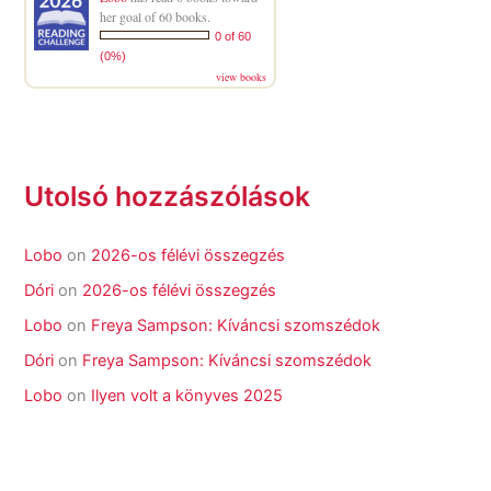
her goal of 60 books.
0 of 60
(0%)
view books
Utolsó hozzászólások
Lobo
on
2026-os félévi összegzés
Dóri
on
2026-os félévi összegzés
Lobo
on
Freya Sampson: Kíváncsi szomszédok
Dóri
on
Freya Sampson: Kíváncsi szomszédok
Lobo
on
Ilyen volt a könyves 2025