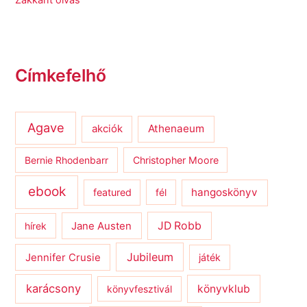
Zakkant olvas
Címkefelhő
Agave
Athenaeum
akciók
Bernie Rhodenbarr
Christopher Moore
ebook
hangoskönyv
featured
fél
JD Robb
hírek
Jane Austen
Jubileum
Jennifer Crusie
játék
karácsony
könyvklub
könyvfesztivál