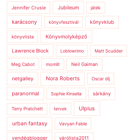
Jubileum
Jennifer Crusie
játék
karácsony
könyvklub
könyvfesztivál
Könyvmolyképző
könyvlista
Lawrence Block
Loblowrimo
Matt Scudder
Meg Cabot
momlit
Neil Gaiman
netgalley
Nora Roberts
Oscar díj
paranormal
sárkány
Sophie Kinsella
Ulpius
Terry Pratchett
tervek
urban fantasy
Vavyan Fable
vendégblogger
várólista2011