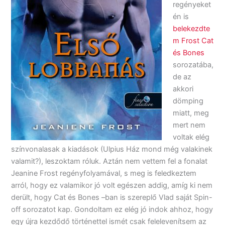
regényeket
én is
belekezdte
m Frost Cat
és Bones
sorozatába,
de az
akkori
dömping
miatt, meg
mert nem
voltak elég
színvonalasak a kiadások (Ulpius Ház mond még valakinek
valamit?), leszoktam róluk. Aztán nem vettem fel a fonalat
Jeanine Frost regényfolyamával, s meg is feledkeztem
arról, hogy ez valamikor jó volt egészen addig, amíg ki nem
derült, hogy Cat és Bones –ban is szereplő Vlad saját Spin-
off sorozatot kap. Gondoltam ez elég jó indok ahhoz, hogy
egy újra kezdődő történettel ismét csak felelevenítsem az