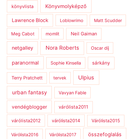
Könyvmolyképző
könyvlista
Lawrence Block
Loblowrimo
Matt Scudder
Meg Cabot
momlit
Neil Gaiman
netgalley
Nora Roberts
Oscar díj
paranormal
sárkány
Sophie Kinsella
Ulpius
Terry Pratchett
tervek
urban fantasy
Vavyan Fable
vendégblogger
várólista2011
várólista2012
várólista2014
Várólista2015
összefoglalás
Várólista2016
Várólista2017