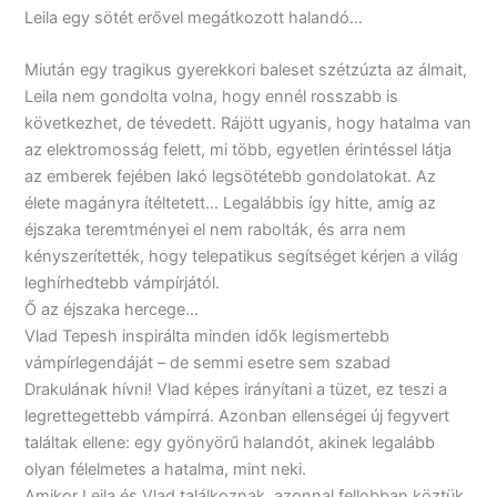
Leila egy sötét erővel megátkozott halandó…
Miután egy tragikus gyerekkori baleset szétzúzta az álmait,
Leila nem gondolta volna, hogy ennél rosszabb is
következhet, de tévedett. Rájött ugyanis, hogy hatalma van
az elektromosság felett, mi több, egyetlen érintéssel látja
az emberek fejében lakó legsötétebb gondolatokat. Az
élete magányra ítéltetett… Legalábbis így hitte, amíg az
éjszaka teremtményei el nem rabolták, és arra nem
kényszerítették, hogy telepatikus segítséget kérjen a világ
leghírhedtebb vámpírjától.
Ő az éjszaka hercege…
Vlad Tepesh inspirálta minden idők legismertebb
vámpírlegendáját – de semmi esetre sem szabad
Drakulának hívni! Vlad képes irányítani a tüzet, ez teszi a
legrettegettebb vámpírrá. Azonban ellenségei új fegyvert
találtak ellene: egy gyönyörű halandót, akinek legalább
olyan félelmetes a hatalma, mint neki.
Amikor Leila és Vlad találkoznak, azonnal fellobban köztük