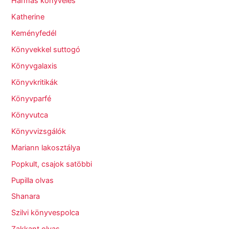
Hármas könyvelés
Katherine
Keményfedél
Könyvekkel suttogó
Könyvgalaxis
Könyvkritikák
Könyvparfé
Könyvutca
Könyvvizsgálók
Mariann lakosztálya
Popkult, csajok satöbbi
Pupilla olvas
Shanara
Szilvi könyvespolca