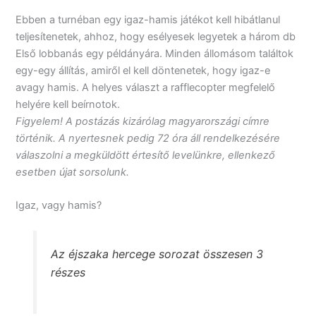
Ebben a turnéban egy igaz-hamis játékot kell hibátlanul
teljesítenetek, ahhoz, hogy esélyesek legyetek a három db
Első lobbanás egy példányára. Minden állomásom találtok
egy-egy állítás, amiről el kell döntenetek, hogy igaz-e
avagy hamis. A helyes választ a rafflecopter megfelelő
helyére kell beírnotok.
Figyelem! A postázás kizárólag magyarországi címre
történik. A nyertesnek pedig 72 óra áll rendelkezésére
válaszolni a megküldött értesítő levelünkre, ellenkező
esetben újat sorsolunk.
Igaz, vagy hamis?
Az éjszaka hercege sorozat összesen 3
részes