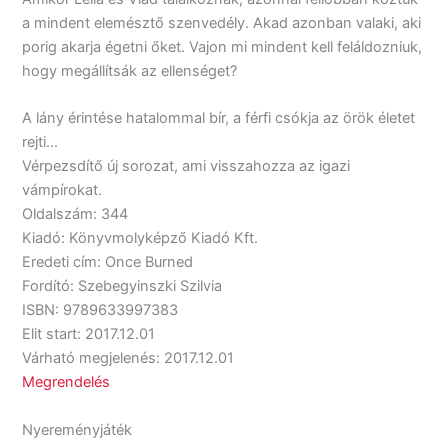
a mindent elemésztő szenvedély. Akad azonban valaki, aki
porig akarja égetni őket. Vajon mi mindent kell feláldozniuk,
hogy megállítsák az ellenséget?
A lány érintése hatalommal bír, a férfi csókja az örök életet
rejti…
Vérpezsdítő új sorozat, ami visszahozza az igazi
vámpírokat.
Oldalszám: 344
Kiadó: Könyvmolyképző Kiadó Kft.
Eredeti cím: Once Burned
Fordító: Szebegyinszki Szilvia
ISBN: 9789633997383
Elit start: 2017.12.01
Várható megjelenés: 2017.12.01
Megrendelés
Nyereményjáték