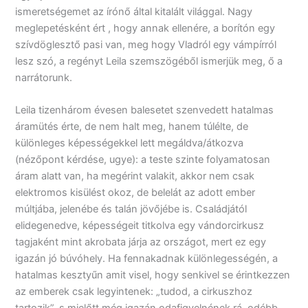
ismeretségemet az írónő által kitalált világgal. Nagy
meglepetésként ért , hogy annak ellenére, a borítón egy
szívdöglesztő pasi van, meg hogy Vladról egy vámpírról
lesz szó, a regényt Leila szemszögéből ismerjük meg, ő a
narrátorunk.
Leila tizenhárom évesen balesetet szenvedett hatalmas
áramütés érte, de nem halt meg, hanem túlélte, de
különleges képességekkel lett megáldva/átkozva
(nézőpont kérdése, ugye): a teste szinte folyamatosan
áram alatt van, ha megérint valakit, akkor nem csak
elektromos kisülést okoz, de belelát az adott ember
múltjába, jelenébe és talán jövőjébe is. Családjától
elidegenedve, képességeit titkolva egy vándorcirkusz
tagjaként mint akrobata járja az országot, mert ez egy
igazán jó búvóhely. Ha fennakadnak különlegességén, a
hatalmas kesztyűn amit visel, hogy senkivel se érintkezzen
az emberek csak legyintenek: „tudod, a cirkuszhoz