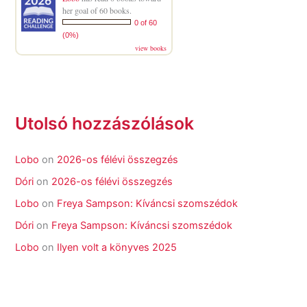
her goal of 60 books.
0 of 60
(0%)
view books
Utolsó hozzászólások
Lobo
on
2026-os félévi összegzés
Dóri
on
2026-os félévi összegzés
Lobo
on
Freya Sampson: Kíváncsi szomszédok
Dóri
on
Freya Sampson: Kíváncsi szomszédok
Lobo
on
Ilyen volt a könyves 2025