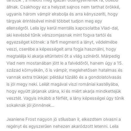
tartozik”, s mielőtt még igazán odafigyelnének rá, odébb
állnak. Csakhogy ez a helyzet sajnos nem tarthat örökké,
ugyanis három vámpír elrabolja és arra kényszeríti, hogy
tárgyak érintésével minél többet tudjon meg egy
ellenségről. Leila így kerül mentális kapcsolatba Vlad-dal,
aki kevésbé tűnik vérszomjasnak mint fogva tartói és
egyezséget kötnek: a férfi megmenti a lányt, védelmébe
veszi, cserébe a képességeit arra fogja használni, hogy
megtalálja ki akarja eltüntetni őt a világ színéről. Márpedig
Vlad nem mostanában jött le a falvédőről, hanem úgy a 15.
század környékén, ő is vámpír, meglehetősen hatalmas és
vannak extra trükkjei: például tűzálló és a gondolatolvasás
is jól megy neki. Leilát magával viszi romániai kastélyába,
hogy együtt járjanak utána, ki és miért akarja mindkettejük
vesztét. Vagyis inkább a férfiét, a lány képességei úgy tűnik
sokaknak jól jönnének…
Jeaniene Frost nagyon jó stílusban ír, elkezdtem olvasni a
regényt és egyszerűen nehezen akaródzott letenni. Leila