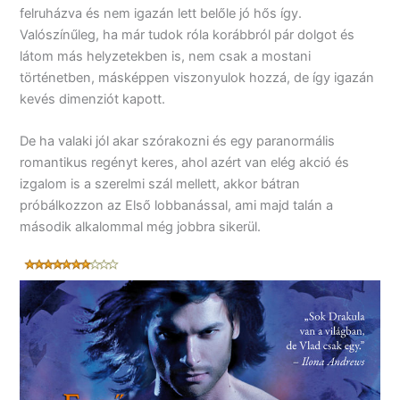
felruházva és nem igazán lett belőle jó hős így.
Valószínűleg, ha már tudok róla korábbról pár dolgot és
látom más helyzetekben is, nem csak a mostani
történetben, másképpen viszonyulok hozzá, de így igazán
kevés dimenziót kapott.
De ha valaki jól akar szórakozni és egy paranormális
romantikus regényt keres, ahol azért van elég akció és
izgalom is a szerelmi szál mellett, akkor bátran
próbálkozzon az Első lobbanással, ami majd talán a
második alkalommal még jobbra sikerül.