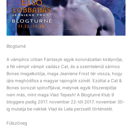
Blogturné
A vámpíros Urban Fantasyk egyik koronázatlan királynője,
a fél vámpír vámpír vadász Cat, és a szemtelenül sármos
Bones megalkotója, maga Jeaniene Frost tér vissza, hogy
újra meghódítsa a magyar rajongók szívét. Ezúttal a Cat &
Bones sorozat spinoffjával, melynek egyik főszereplője
nem más, mint maga Vlad Tepesh! A Blogturné Klub 9
bloggere pedig 2017. november 22-től 2017. november 30-
ig mutatja be nektek Vlad és Leila perzselő történetét.
Fülszöveg