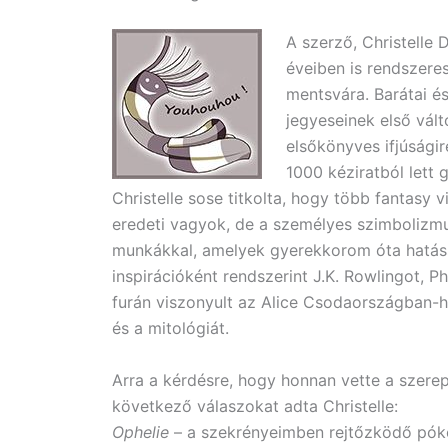
A szerző, Christelle
éveiben is rendszeres
mentsvára. Barátai és
jegyeseinek első vált
elsőkönyves ifjúsági
1000 kéziratból lett 
Christelle sose titkolta, hogy több fantasy v
eredeti vagyok, de a személyes szimbolizm
munkákkal, amelyek gyerekkorom óta hatáss
inspirációként rendszerint J.K. Rowlingot, P
furán viszonyult az Alice Csodaországban-h
és a mitológiát.
Arra a kérdésre, hogy honnan vette a szere
következő válaszokat adta Christelle:
Ophelie
– a szekrényeimben rejtőzködő pó