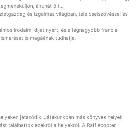
egmeneküljön, álruhát ölt…
szletgazdag és izgalmas világban, tele cselszövéssel és
zámos irodalmi díjat nyert, és a legnagyobb francia
lismerését is magáénak tudhatja.
 helyeken játszódik. Játékunkban más könyves helyek
ást találhattok ezekről a helyekről. A Rafflecopter