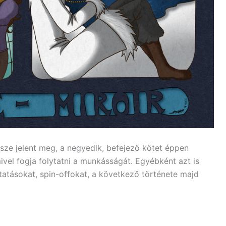
észe jelent meg, a negyedik, befejező kötet éppen
mivel fogja folytatni a munkásságát. Egyébként azt is
tatásokat, spin-offokat, a következő története majd