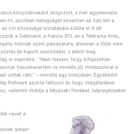
 Dabos könyvtárosként dolgozott, s már egyetemista
en írt, azonban betegségét követően az írás lett a
 az írói közössége bíztatására küldte el A tél
ozatát a Gallimard, a francia RTL és a Télérama híres,
regény íróknak szóló pályázatára, ahonnan a több mint
győztes és kapott szerződést, s jelent meg.
ilág is inspirálta : “Nem hiszem, hogy kifejezetten
usomat összekevertem (a mixelés jó) mindazokkal a
al voltak rám.” – mondta egy interjúban. Egyébként
hilip Pullmant szokta felhozni és hogy világéletében
oz, valamint imádja a Miyazaki filmeket, képregényeket
plők nevét a
koknak adtam