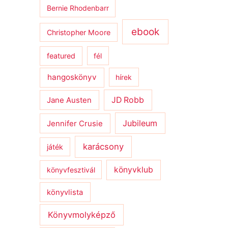
Bernie Rhodenbarr
ebook
Christopher Moore
featured
fél
hangoskönyv
hírek
JD Robb
Jane Austen
Jubileum
Jennifer Crusie
karácsony
játék
könyvklub
könyvfesztivál
könyvlista
Könyvmolyképző