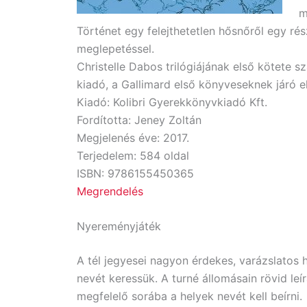
m
Történet egy felejthetetlen hősnőről egy ré
meglepetéssel.
Christelle Dabos trilógiájának első kötete s
kiadó, a Gallimard első könyveseknek járó e
Kiadó: Kolibri Gyerekkönyvkiadó Kft.
Fordította: Jeney Zoltán
Megjelenés éve: 2017.
Terjedelem: 584 oldal
ISBN: 9786155450365
Megrendelés
Nyereményjáték
A tél jegyesei nagyon érdekes, varázslatos
nevét keressük. A turné állomásain rövid leír
megfelelő sorába a helyek nevét kell beírni.