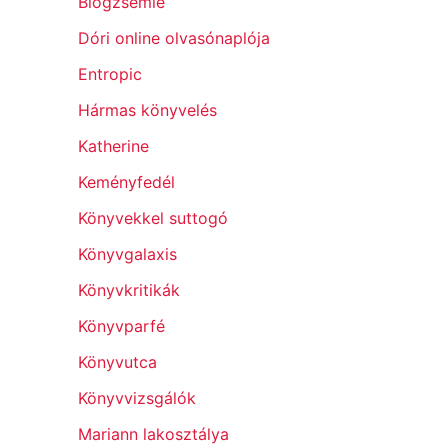
Blogzsemle
Dóri online olvasónaplója
Entropic
Hármas könyvelés
Katherine
Keményfedél
Könyvekkel suttogó
Könyvgalaxis
Könyvkritikák
Könyvparfé
Könyvutca
Könyvvizsgálók
Mariann lakosztálya