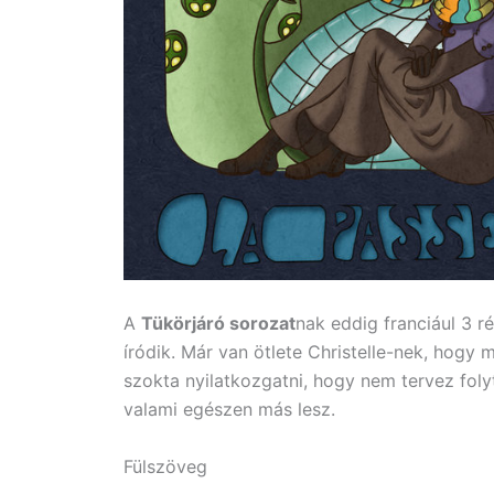
A
Tükörjáró sorozat
nak eddig franciául 3 r
íródik. Már van ötlete Christelle-nek, hogy 
szokta nyilatkozgatni, hogy nem tervez foly
valami egészen más lesz.
Fülszöveg