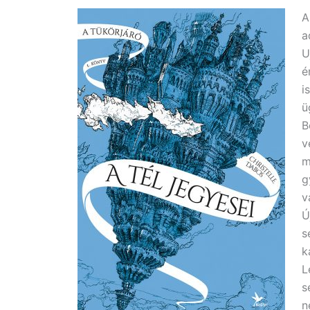
A
a
U
é
i
ü
B
v
m
g
v
Ú
s
k
L
s
n