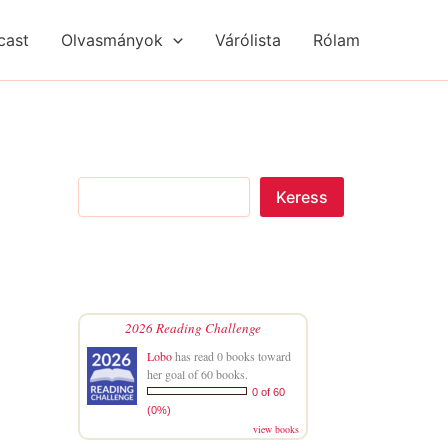
S
R
R
e
é
é
cast
Olvasmányok
Várólista
Rólam
a
g
g
r
i
i
c
s
s
h
é
é
g
g
e
e
k
k
Keress
2026 Reading Challenge
Lobo
has read 0 books toward
her goal of 60 books.
0 of 60
(0%)
view books