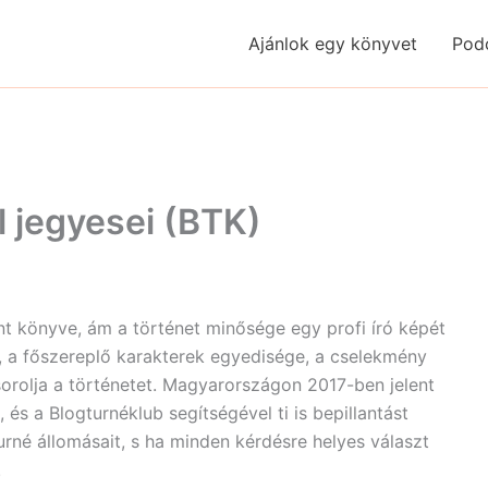
Ajánlok egy könyvet
Pod
l jegyesei (BTK)
ent könyve, ám a történet minősége egy profi író képét
a, a főszereplő karakterek egyedisége, a cselekmény
orolja a történetet. Magyarországon 2017-ben jelent
és a Blogturnéklub segítségével ti is bepillantást
urné állomásait, s ha minden kérdésre helyes választ
.