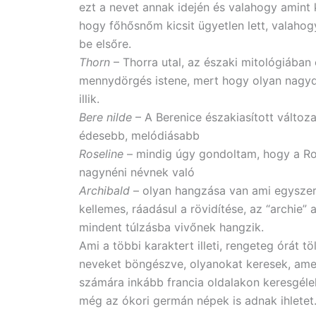
ezt a nevet annak idején és valahogy amint k
hogy főhősnőm kicsit ügyetlen lett, valahog
be elsőre.
Thorn
– Thorra utal, az északi mitológiában 
mennydörgés istene, mert hogy olyan nagyd
illik.
Bere nilde
– A Berenice északiasított változat
édesebb, melódiásabb
Roseline
– mindig úgy gondoltam, hogy a Ro
nagynéni névnek való
Archibald
– olyan hangzása van ami egyszerr
kellemes, ráadásul a rövidítése, az “archie”
mindent túlzásba vivőnek hangzik.
Ami a többi karaktert illeti, rengeteg órát tö
neveket böngészve, olyanokat keresek, amel
számára inkább francia oldalakon keresgéle
még az ókori germán népek is adnak ihletet