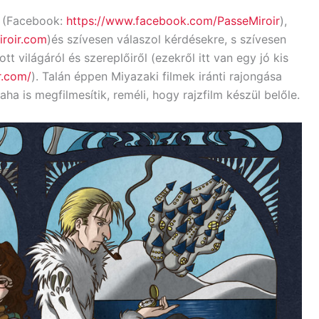
n (Facebook:
https://www.facebook.com/PasseMiroir
),
iroir.com
)és szívesen válaszol kérdésekre, s szívesen
 világáról és szereplőiről (ezekről itt van egy jó kis
r.com/
). Talán éppen Miyazaki filmek iránti rajongása
ha is megfilmesítik, reméli, hogy rajzfilm készül belőle.