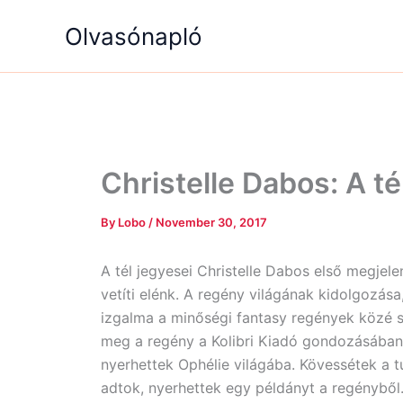
Skip
Olvasónapló
to
content
Christelle Dabos: A té
By
Lobo
/
November 30, 2017
A tél jegyesei Christelle Dabos első megjel
vetíti elénk. A regény világának kidolgozás
izgalma a minőségi fantasy regények közé s
meg a regény a Kolibri Kiadó gondozásában, 
nyerhettek Ophélie világába. Kövessétek a t
adtok, nyerhettek egy példányt a regényből