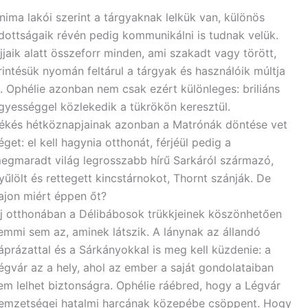
nima lakói szerint a tárgyaknak lelkük van, különös
dottságaik révén pedig kommunikálni is tudnak velük.
jjaik alatt összeforr minden, ami szakadt vagy törött,
rintésük nyomán feltárul a tárgyak és használóik múltja
s. Ophélie azonban nem csak ezért különleges: briliáns
gyességgel közlekedik a tükrökön keresztül.
ékés hétköznapjainak azonban a Matrónák döntése vet
éget: el kell hagynia otthonát, férjéül pedig a
egmaradt világ legrosszabb hírű Sarkáról származó,
yűlölt és rettegett kincstárnokot, Thornt szánják. De
ajon miért éppen őt?
j otthonában a Délibábosok trükkjeinek köszönhetően
emmi sem az, aminek látszik. A lánynak az állandó
áprázattal és a Sárkányokkal is meg kell küzdenie: a
égvár az a hely, ahol az ember a saját gondolataiban
em lelhet biztonságra. Ophélie ráébred, hogy a Légvár
emzetségei hatalmi harcának közepébe csöppent. Hogy