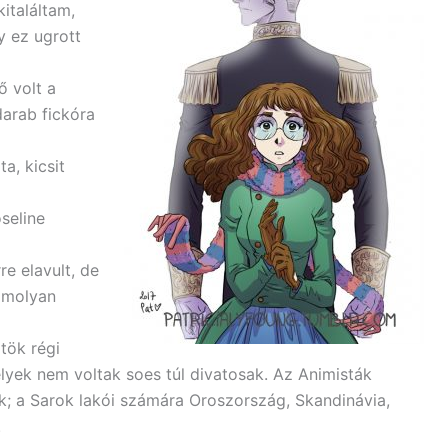
italáltam,
y ez ugrott
ő volt a
arab fickóra
a, kicsit
seline
e elavult, de
 amolyan
ltök régi
yek nem voltak soes túl divatosak. Az Animisták
k; a Sarok lakói számára Oroszország, Skandinávia,
.