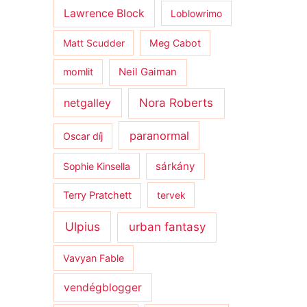
Lawrence Block
Loblowrimo
Matt Scudder
Meg Cabot
momlit
Neil Gaiman
netgalley
Nora Roberts
paranormal
Oscar díj
sárkány
Sophie Kinsella
Terry Pratchett
tervek
Ulpius
urban fantasy
Vavyan Fable
vendégblogger