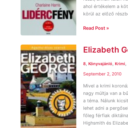
ahol értékelem a köt
körül az előző részb
Read Post »
Elizabeth G
Elizabeth
George:
A
,
,
,
8
Könyvajánló
Krimi
nagy
September 2, 2010
szabadítás
Mivel a krimi koroná
nagy múltja van a b
a téma. Nálunk kicsi
lehet adni a pergős
főleg férfiak diktáln
Highsmith és Elizab