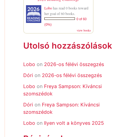
Lobo
has read 0 books toward
her goal of 60 books.
0 of 60
(0%)
view books
Utolsó hozzászólások
Lobo
on
2026-os félévi összegzés
Dóri
on
2026-os félévi összegzés
Lobo
on
Freya Sampson: Kíváncsi
szomszédok
Dóri
on
Freya Sampson: Kíváncsi
szomszédok
Lobo
on
Ilyen volt a könyves 2025