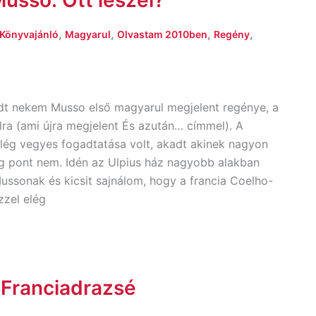
usso: Ott leszel?
,
,
,
,
Könyvajánló
Magyarul
Olvastam 2010ben
Regény
dt nekem Musso első magyarul megjelent regénye, a
lra (ami újra megjelent És azután… címmel). A
lég vegyes fogadtatása volt, akadt akinek nagyon
g pont nem. Idén az Ulpius ház nagyobb alakban
Mussonak és kicsit sajnálom, hogy a francia Coelho-
zzel elég
 Franciadrazsé