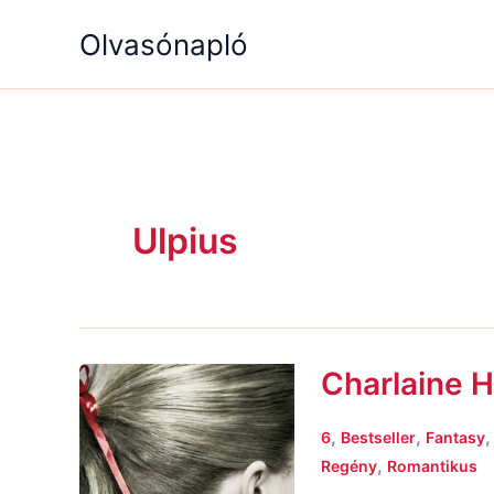
Skip
Olvasónapló
to
content
Ulpius
Charlaine H
Charlaine
Harris:
Halottnak
,
,
6
Bestseller
Fantasy
a
,
Regény
Romantikus
csók