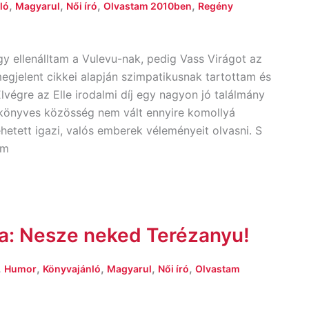
,
,
,
,
ló
Magyarul
Női író
Olvastam 2010ben
Regény
y ellenálltam a Vulevu-nak, pedig Vass Virágot az
egjelent cikkei alapján szimpatikusnak tartottam és
lvégre az Elle irodalmi díj egy nagyon jó találmány
e könyves közösség nem vált ennyire komollyá
ehetett igazi, valós emberek véleményeit olvasni. S
am
a: Nesze neked Terézanyu!
,
,
,
,
,
Humor
Könyvajánló
Magyarul
Női író
Olvastam