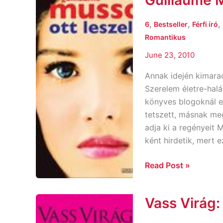
Guillaume M
Musso:
Ott
,
,
,
6
Bestseller
Férfi író
leszel?
Romantikus
June 23, 2010
Annak idején kimara
Szerelem életre-halá
könyves blogoknál e
tetszett, másnak me
adja ki a regényeit 
ként hirdetik, mert e
Read Post »
Vass Virág:
Vass
Virág: