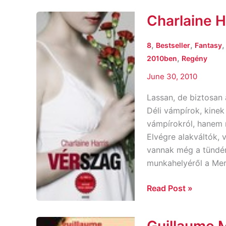
Charlaine H
Charlaine
Harris:
Vérszag
,
,
8
Bestseller
Fantasy
,
2010ben
Regény
June 30, 2010
Lassan, de biztosan
Déli vámpírok, kinek
vámpírokról, hanem m
Elvégre alakváltók, 
vannak még a tündér
munkahelyéről a Merl
Read Post »
Guillaume