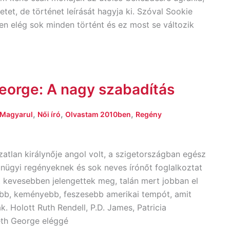
etet, de történet leírását hagyja ki. Szóval Sookie
en elég sok minden történt és ez most se változik
eorge: A nagy szabadítás
,
,
,
Magyarul
Női író
Olvastam 2010ben
Regény
zatlan királynője angol volt, a szigetországban egész
űnügyi regényeknek és sok neves írónőt foglalkoztat
t kevesebben jelengettek meg, talán mert jobban el
ebb, keményebb, feszesebb amerikai tempót, amit
ak. Holott Ruth Rendell, P.D. James, Patricia
eth George eléggé