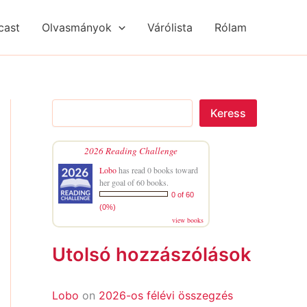
S
R
R
e
é
é
cast
Olvasmányok
Várólista
Rólam
a
g
g
r
i
i
c
s
s
h
é
é
g
g
e
e
Keress
k
k
2026 Reading Challenge
Lobo
has read 0 books toward
her goal of 60 books.
0 of 60
(0%)
view books
Utolsó hozzászólások
Lobo
on
2026-os félévi összegzés