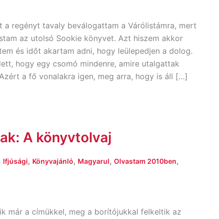
 a regényt tavaly beválogattam a Várólistámra, mert
stam az utolsó Sookie könyvet. Azt hiszem akkor
tem és időt akartam adni, hogy leülepedjen a dolog.
dett, hogy egy csomó mindenre, amire utalgattak
zért a fő vonalakra igen, meg arra, hogy is áll […]
k: A könyvtolvaj
,
,
,
,
,
Ifjúsági
Könyvajánló
Magyarul
Olvastam 2010ben
 már a címükkel, meg a borítójukkal felkeltik az