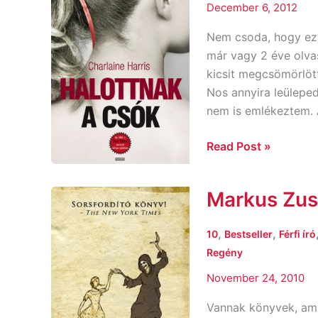
December 6, 2012
Nem csoda, hogy ezt
már vagy 2 éve olva
kicsit megcsömörlöt
Nos annyira leülepe
nem is emlékeztem. A
Read Post »
Markus Zusa
Markus
Zusak:
A
,
,
10
Bestseller
Férfi író
könyvtolvaj
Regény
November 24, 2010
Vannak könyvek, amik