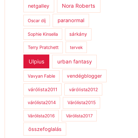
netgalley
Nora Roberts
paranormal
Oscar díj
sárkány
Sophie Kinsella
Terry Pratchett
tervek
Ulpius
urban fantasy
vendégblogger
Vavyan Fable
várólista2011
várólista2012
várólista2014
Várólista2015
Várólista2016
Várólista2017
összefoglalás