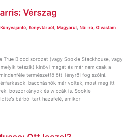
arris: Vérszag
,
,
,
,
,
Könyvajánló
Könyvtárból
Magyarul
Női író
Olvastam
 a True Blood sorozat (vagy Sookie Stackhouse, vagy
 melyik tetszik) kinövi magát és már nem csak a
indenféle természetfölötti lényről fog szólni.
vérfarkasok, bacchásnők már voltak, most meg itt
ek, boszorkányok és wiccák is. Sookie
otte’s bárból tart hazafelé, amikor