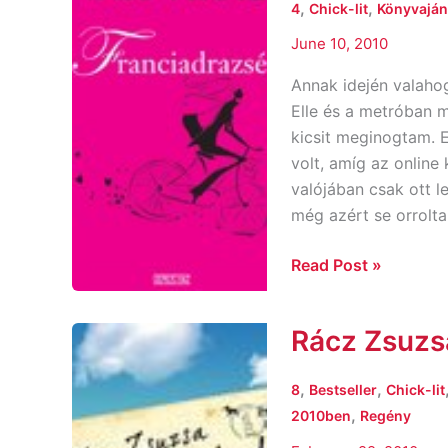
Franciadrazsé
,
,
4
Chick-lit
Könyvaján
June 10, 2010
Annak idején valahog
Elle és a metróban m
kicsit meginogtam. E
volt, amíg az onlin
valójában csak ott l
még azért se orrolt
Read Post »
Rácz Zsuzs
Rácz
Zsuzsa:
Nesze
,
,
8
Bestseller
Chick-lit
neked
,
2010ben
Regény
Terézanyu!