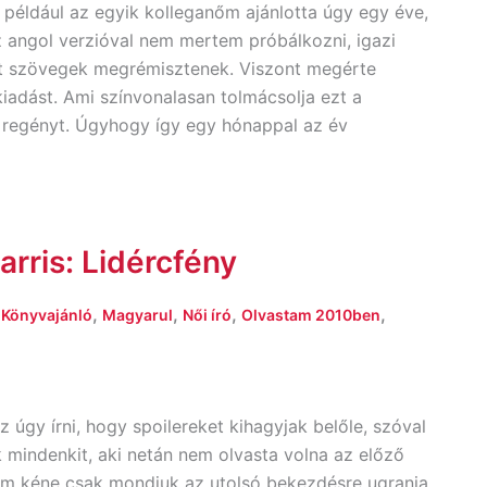
 például az egyik kolleganőm ajánlotta úgy egy éve,
z angol verzióval nem mertem próbálkozni, igazi
ott szövegek megrémisztenek. Viszont megérte
iadást. Ami színvonalasan tolmácsolja ezt a
regényt. Úgyhogy így egy hónappal az év
arris: Lidércfény
,
,
,
,
,
Könyvajánló
Magyarul
Női író
Olvastam 2010ben
z úgy írni, hogy spoilereket kihagyjak belőle, szóval
 mindenkit, aki netán nem olvasta volna az előző
nem kéne csak mondjuk az utolsó bekezdésre ugrania,