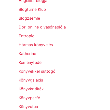
Angelika blogja
Blogturné Klub
Blogzsemle
Dóri online olvasónaplója
Entropic
Hármas könyvelés
Katherine
Keményfedél
Könyvekkel suttogó
Könyvgalaxis
Könyvkritikák
Könyvparfé
Könyvutca