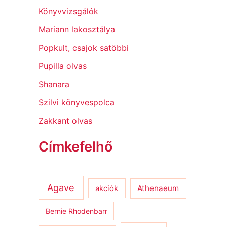
Könyvvizsgálók
Mariann lakosztálya
Popkult, csajok satöbbi
Pupilla olvas
Shanara
Szilvi könyvespolca
Zakkant olvas
Címkefelhő
Agave
Athenaeum
akciók
Bernie Rhodenbarr