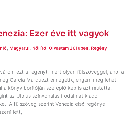
enezia: Ezer éve itt vagyok
,
,
,
,
nló
Magyarul
Női író
Olvastam 2010ben
Regény
várom ezt a regényt, mert olyan fülszöveggel, ahol a
meg Garcia Marquezt emlegetik, engem meg lehet
ul a könyv borítóján szereplő kép is azt mutatta,
int az Ulpius színvonalas irodalmat kiadó
ke. A fülszöveg szerint Venezia első regénye
erű lett,