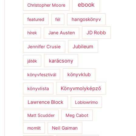
ebook
Christopher Moore
hangoskönyv
featured
fél
JD Robb
hírek
Jane Austen
Jubileum
Jennifer Crusie
karácsony
játék
könyvklub
könyvfesztivál
Könyvmolyképző
könyvlista
Lawrence Block
Loblowrimo
Matt Scudder
Meg Cabot
momlit
Neil Gaiman