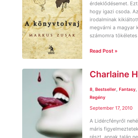
érdeklődésemet. Ezt
hogy igazi csoda. A
irodalminak kikiált
megvárni a magyar k
számomra tökéletes 
Read Post »
Charlaine H
Charlaine
Harris:
Lidércfény
,
,
8
Bestseller
Fantasy
Regény
September 17, 2010
A Lidércfényről nehé
máris figyelmeztetek
részt, annak talán 