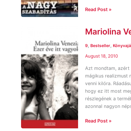
Read Post »
Mariolina V
Mariolina
Venezia:
Ezer
,
,
9
Bestseller
Könyvajá
éve
August 18, 2010
itt
vagyok
Azt mondtam, azért 
mágikus realizmust 
venni kilóra. Ráadás
hogy ez itt most meg
részlegének a termé
azonnal nagyon népsz
Read Post »