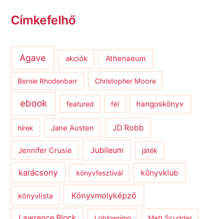
Címkefelhő
Agave
Athenaeum
akciók
Bernie Rhodenbarr
Christopher Moore
ebook
hangoskönyv
featured
fél
JD Robb
hírek
Jane Austen
Jubileum
Jennifer Crusie
játék
karácsony
könyvklub
könyvfesztivál
Könyvmolyképző
könyvlista
Lawrence Block
Loblowrimo
Matt Scudder