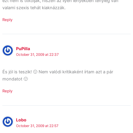
ezt nem is titkolják, hiszen az ilyen lényekben tényleg van
valami szexis tehát kiaknázzák.
Reply
PuPilla
October 31, 2009 at 22:37
És jól is teszik! 🙂 Nem valódi kritikaként írtam azt a pár
mondatot 🙂
Reply
Lobo
October 31, 2009 at 22:57