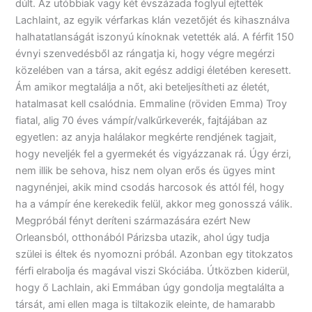
dúlt. Az utóbbiak vagy két évszázada foglyul ejtették
Lachlaint, az egyik vérfarkas klán vezetőjét és kihasználva
halhatatlanságát iszonyú kínoknak vetették alá. A férfit 150
évnyi szenvedésből az rángatja ki, hogy végre megérzi
közelében van a társa, akit egész addigi életében keresett.
Ám amikor megtalálja a nőt, aki beteljesítheti az életét,
hatalmasat kell csalódnia. Emmaline (röviden Emma) Troy
fiatal, alig 70 éves vámpír/valkűrkeverék, fajtájában az
egyetlen: az anyja halálakor megkérte rendjének tagjait,
hogy neveljék fel a gyermekét és vigyázzanak rá. Úgy érzi,
nem illik be sehova, hisz nem olyan erős és ügyes mint
nagynénjei, akik mind csodás harcosok és attól fél, hogy
ha a vámpír éne kerekedik felül, akkor meg gonosszá válik.
Megpróbál fényt deríteni származására ezért New
Orleansból, otthonából Párizsba utazik, ahol úgy tudja
szülei is éltek és nyomozni próbál. Azonban egy titokzatos
férfi elrabolja és magával viszi Skóciába. Útközben kiderül,
hogy ő Lachlain, aki Emmában úgy gondolja megtalálta a
társát, ami ellen maga is tiltakozik eleinte, de hamarabb