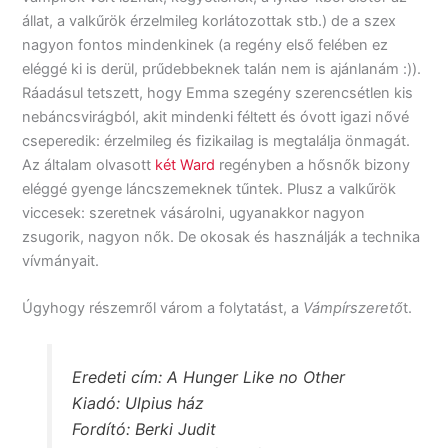
állat, a valkűrök érzelmileg korlátozottak stb.) de a szex
nagyon fontos mindenkinek (a regény első felében ez
eléggé ki is derül, prűdebbeknek talán nem is ajánlanám :)).
Ráadásul tetszett, hogy Emma szegény szerencsétlen kis
nebáncsvirágból, akit mindenki féltett és óvott igazi nővé
cseperedik: érzelmileg és fizikailag is megtalálja önmagát.
Az általam olvasott
két Ward
regényben a hősnők bizony
eléggé gyenge láncszemeknek tűntek. Plusz a valkűrök
viccesek: szeretnek vásárolni, ugyanakkor nagyon
zsugorik, nagyon nők. De okosak és használják a technika
vívmányait.
Úgyhogy részemről várom a folytatást, a
Vámpírszerető
t.
Eredeti cím: A Hunger Like no Other
Kiadó: Ulpius ház
Fordító: Berki Judit