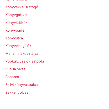
Könyvekkel suttogó
Könyvgalaxis
Könyvkritikák
Könyvparfé
Könyvutca
Könyvvizsgálók
Mariann lakosztálya
Popkult, csajok satöbbi
Pupilla olvas
Shanara
Szilvi könyvespolca
Zakkant olvas