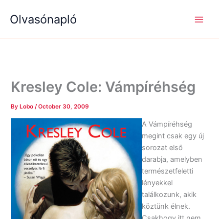
S
R
R
Skip
e
é
é
Olvasónapló
to
a
g
g
content
r
i
i
c
s
s
h
é
é
g
g
e
e
k
k
Kresley Cole: Vámpíréhség
By
Lobo
/
October 30, 2009
A Vámpíréhség
megint csak egy új
sorozat első
darabja, amelyben
természetfeletti
lényekkel
találkozunk, akik
köztünk élnek.
Csakhogy itt nem