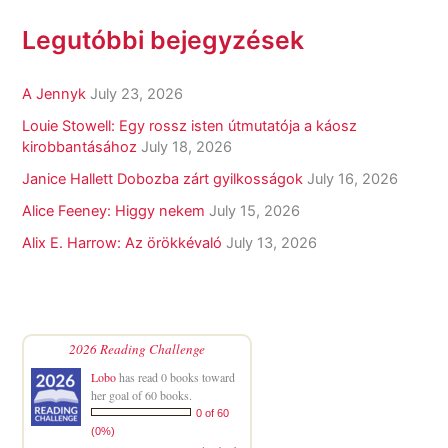
Legutóbbi bejegyzések
A Jennyk
July 23, 2026
Louie Stowell: Egy ​rossz isten útmutatója a káosz
kirobbantásához
July 18, 2026
Janice Hallett Dobozba zárt gyilkosságok
July 16, 2026
Alice Feeney: Higgy nekem
July 15, 2026
Alix E. Harrow: Az örökkévaló
July 13, 2026
2026 Reading Challenge
Lobo
has read 0 books toward
her goal of 60 books.
0 of 60
(0%)