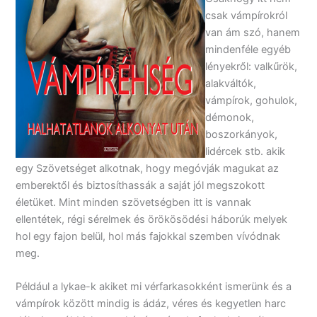
csak vámpírokról
van ám szó, hanem
mindenféle egyéb
lényekről: valkűrök,
alakváltók,
vámpírok, gohulok,
démonok,
boszorkányok,
lidércek stb. akik
egy Szövetséget alkotnak, hogy megóvják magukat az
emberektől és biztosíthassák a saját jól megszokott
életüket. Mint minden szövetségben itt is vannak
ellentétek, régi sérelmek és örökösödési háborúk melyek
hol egy fajon belül, hol más fajokkal szemben vívódnak
meg.
Például a lykae-k akiket mi vérfarkasokként ismerünk és a
vámpírok között mindig is ádáz, véres és kegyetlen harc