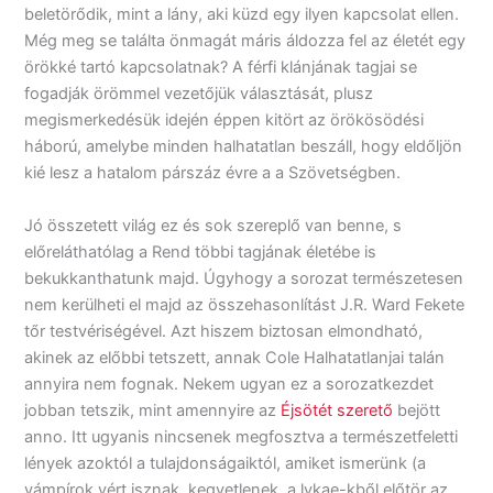
beletörődik, mint a lány, aki küzd egy ilyen kapcsolat ellen.
Még meg se találta önmagát máris áldozza fel az életét egy
örökké tartó kapcsolatnak? A férfi klánjának tagjai se
fogadják örömmel vezetőjük választását, plusz
megismerkedésük idején éppen kitört az örökösödési
háború, amelybe minden halhatatlan beszáll, hogy eldőljön
kié lesz a hatalom párszáz évre a a Szövetségben.
Jó összetett világ ez és sok szereplő van benne, s
előreláthatólag a Rend többi tagjának életébe is
bekukkanthatunk majd. Úgyhogy a sorozat természetesen
nem kerülheti el majd az összehasonlítást J.R. Ward Fekete
tőr testvériségével. Azt hiszem biztosan elmondható,
akinek az előbbi tetszett, annak Cole Halhatatlanjai talán
annyira nem fognak. Nekem ugyan ez a sorozatkezdet
jobban tetszik, mint amennyire az
Éjsötét szerető
bejött
anno. Itt ugyanis nincsenek megfosztva a természetfeletti
lények azoktól a tulajdonságaiktól, amiket ismerünk (a
vámpírok vért isznak, kegyetlenek, a lykae-kből előtör az