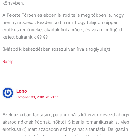
könyvben.
A Fekete Tőrben és ebben is írod te is meg többen is, hogy
mennyi a szex… Kezdem azt hinni, hogy tulajdonképpen
erotikus regényeket akartak írni a nőcik, és valami mögé el
kellett bújtatniuk 😉 😉
(Második bekezdésben rosszul van írva a foglyul ejt)
Reply
Lobo
October 31, 2009 at 21:11
Ezek az urban fantasyk, paranormális könyvek nevezd ahogy
akarod nőknek íródnak, nőktől. S igenis romantikusak is. Meg
erotikusak:) mert szabadon szárnyalhat a fantázia. De igazán