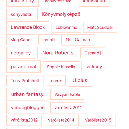
karácsony
könyvklub
könyvfesztivál
Könyvmolyképző
könyvlista
Lawrence Block
Loblowrimo
Matt Scudder
Meg Cabot
momlit
Neil Gaiman
netgalley
Nora Roberts
Oscar díj
paranormal
sárkány
Sophie Kinsella
Ulpius
Terry Pratchett
tervek
urban fantasy
Vavyan Fable
vendégblogger
várólista2011
várólista2012
várólista2014
Várólista2015