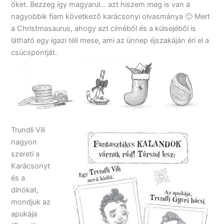
őket. Bezzeg így magyarul… azt hiszem meg is van a
nagyobbik fiam következő karácsonyi olvasmánya 🙂 Mert
a Christmasaurus, ahogy azt címéből és a külsejéből is
látható egy igazi téli mese, ami az ünnep éjszakáján éri el a
csúcspontját.
Trundli Vili
nagyon
szereti a
Karácsonyt
és a
dínókat,
mondjuk az
apukája