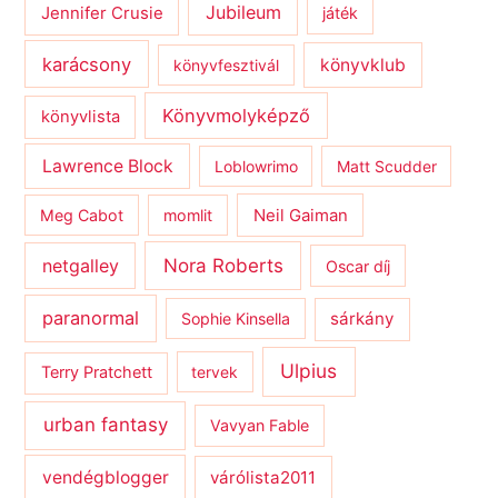
Jubileum
Jennifer Crusie
játék
karácsony
könyvklub
könyvfesztivál
Könyvmolyképző
könyvlista
Lawrence Block
Loblowrimo
Matt Scudder
Meg Cabot
momlit
Neil Gaiman
netgalley
Nora Roberts
Oscar díj
paranormal
sárkány
Sophie Kinsella
Ulpius
Terry Pratchett
tervek
urban fantasy
Vavyan Fable
vendégblogger
várólista2011