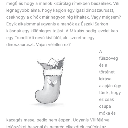
meg!) és hogy a manók kizárólag rímekben beszélnek. Vili
legnagyobb álma, hogy kapjon egy igazi dinoszauruszt,
csakhogy a dínók már nagyon rég kihaltak. Vagy mégsem?
Egyik alkalommal ugyanis a manók az Északi Sarkon
kiásnak egy különleges tojást. A Mikulás pedig levelet kap
egy Trundli Vili nevű kisfiútól, aki szeretne egy
dinoszauruszt. Vajon véletlen ez?
A
fülszöveg
és a
történet
leírása
alapján úgy
tűnik, hogy
ez csak
csupa
móka és
kacagás mese, pedig nem éppen. Ugyanis Vili félárva,
tolószéket használ és nemrég elkezdték csúfolni az