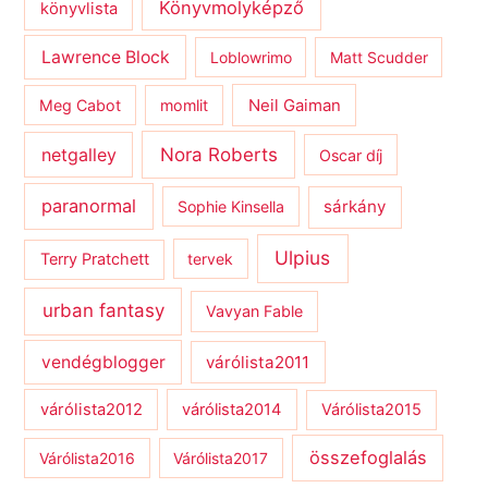
Könyvmolyképző
könyvlista
Lawrence Block
Loblowrimo
Matt Scudder
Meg Cabot
momlit
Neil Gaiman
netgalley
Nora Roberts
Oscar díj
paranormal
sárkány
Sophie Kinsella
Ulpius
Terry Pratchett
tervek
urban fantasy
Vavyan Fable
vendégblogger
várólista2011
várólista2012
várólista2014
Várólista2015
összefoglalás
Várólista2016
Várólista2017