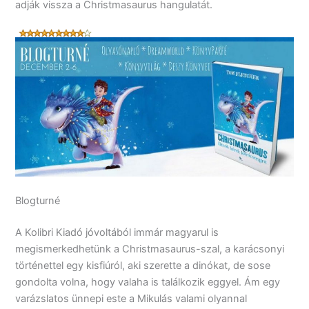
adják vissza a Christmasaurus hangulatát.
Blogturné
A Kolibri Kiadó jóvoltából immár magyarul is
megismerkedhetünk a Christmasaurus-szal, a karácsonyi
történettel egy kisfiúról, aki szerette a dinókat, de sose
gondolta volna, hogy valaha is találkozik eggyel. Ám egy
varázslatos ünnepi este a Mikulás valami olyannal