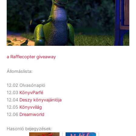
a Rafflecopter giveaway
Állomáslista:
12.02 Olvasónapló
12.03
KönyvParfé
12.04
Deszy könyvajánlója
12.05
Könyvvilág
12.06
Dreamworld
Hasonló bejegyzések: