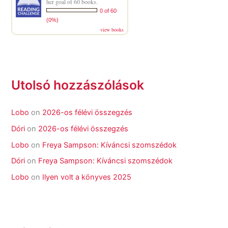
her goal of 60 books.
0 of 60
(0%)
view books
Utolsó hozzászólások
Lobo
on
2026-os félévi összegzés
Dóri
on
2026-os félévi összegzés
Lobo
on
Freya Sampson: Kíváncsi szomszédok
Dóri
on
Freya Sampson: Kíváncsi szomszédok
Lobo
on
Ilyen volt a könyves 2025