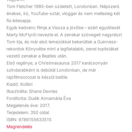
Tom Fletcher 1985-ben született, Londonban. Népszerű
énekes, író, YouTube-sztár, vlogger és nem mellesleg két
fiú édesapja.
Egyik kedvenc filmje a Vissza a jövőbe – ezért együttesét
Marty McFlyról nevezte el. A zenekar szövegeit nagyrészt
Tom írja, és már első lemezükkel bekerültek a Guinness-
rekordok Könyvébe mint a legfiatalabb, zenei toplistákat
vezető zenekar a Beatles után.
Első regénye, a Christmasaurus 2017 karácsonyán
színdarabként is debütál Londonban, de már
rajzfilmsorozat is készül belőle.
Kiadó: Kolibri
Illusztrálta: Shane Devries
Fordította: Dudik Annamária Éva
Megjelenés éve: 2017.
Terjedelem: 350 oldal
ISBN: 9786155633515
Megrendelés