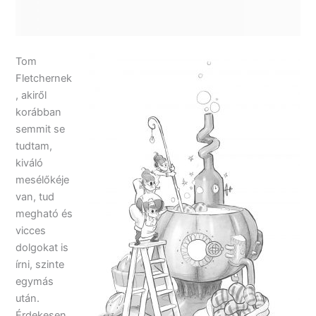
Tom
Fletchernek
, akiről
korábban
semmit se
tudtam,
kiváló
mesélőkéje
van, tud
megható és
vicces
dolgokat is
írni, szinte
egymás
után.
Érdekesen