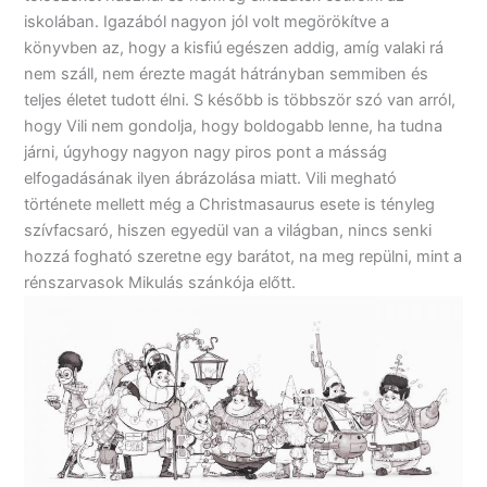
iskolában. Igazából nagyon jól volt megörökítve a
könyvben az, hogy a kisfiú egészen addig, amíg valaki rá
nem száll, nem érezte magát hátrányban semmiben és
teljes életet tudott élni. S később is többször szó van arról,
hogy Vili nem gondolja, hogy boldogabb lenne, ha tudna
járni, úgyhogy nagyon nagy piros pont a másság
elfogadásának ilyen ábrázolása miatt. Vili megható
története mellett még a Christmasaurus esete is tényleg
szívfacsaró, hiszen egyedül van a világban, nincs senki
hozzá fogható szeretne egy barátot, na meg repülni, mint a
rénszarvasok Mikulás szánkója előtt.