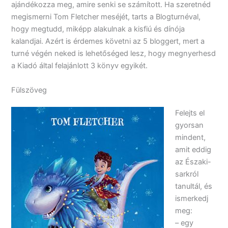
ajándékozza meg, amire senki se számított. Ha szeretnéd
megismerni Tom Fletcher meséjét, tarts a Blogturnéval,
hogy megtudd, miképp alakulnak a kisfiú és dínója
kalandjai. Azért is érdemes követni az 5 bloggert, mert a
turné végén neked is lehetőséged lesz, hogy megnyerhesd
a Kiadó által felajánlott 3 könyv egyikét.
Fülszöveg
Felejts el
gyorsan
mindent,
amit eddig
az Északi-
sarkról
tanultál, és
ismerkedj
meg:
– egy