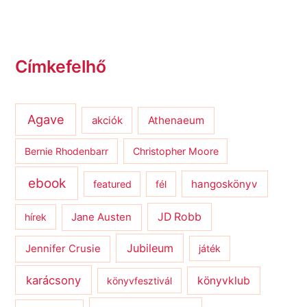
Címkefelhő
Agave
Athenaeum
akciók
Bernie Rhodenbarr
Christopher Moore
ebook
hangoskönyv
featured
fél
JD Robb
hírek
Jane Austen
Jubileum
Jennifer Crusie
játék
karácsony
könyvklub
könyvfesztivál