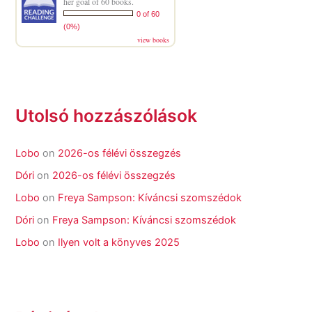
her goal of 60 books.
0 of 60
(0%)
view books
Utolsó hozzászólások
Lobo
on
2026-os félévi összegzés
Dóri
on
2026-os félévi összegzés
Lobo
on
Freya Sampson: Kíváncsi szomszédok
Dóri
on
Freya Sampson: Kíváncsi szomszédok
Lobo
on
Ilyen volt a könyves 2025