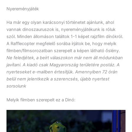
Nyereményjáték
Ha már egy olyan karácsonyi történetet ajánlunk, ahol
vannak dinoszauruszok is, nyereményjátékunk is róluk
szól. Minden állomáson találtok 1-1 képet rajzfilm dínókról.
A Rafflecopter megfelelő sorába írjátok be, hogy melyik
filmben/filmsorozatban szerepelt a képen látható őslény.
Ne feledjétek, a beírt válaszokon már nem áll módunkban
javítani. A kiadó csak Magyarország területére postáz. A
nyerteseket e-mailben értesítjük. Amennyiben 72 órán
belül nem jelentkezik a szerencsés, újabb nyertest
sorsolunk
Melyik filmben szerepelt ez a Dinó: