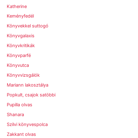
Katherine
Keményfedél
Könyvekkel suttogó
Könyvgalaxis
Könyvkritikák
Könyvparfé
Könyvutca
Könyvvizsgálók
Mariann lakosztálya
Popkult, csajok satöbbi
Pupilla olvas
Shanara
Szilvi könyvespolca
Zakkant olvas