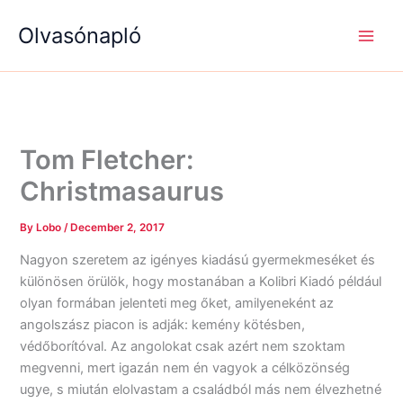
S
R
R
Skip
e
é
é
Olvasónapló
to
a
g
g
content
r
i
i
c
s
s
h
é
é
g
g
e
e
k
k
Tom Fletcher:
Christmasaurus
By
Lobo
/
December 2, 2017
Nagyon szeretem az igényes kiadású gyermekmeséket és
különösen örülök, hogy mostanában a Kolibri Kiadó például
olyan formában jelenteti meg őket, amilyeneként az
angolszász piacon is adják: kemény kötésben,
védőborítóval. Az angolokat csak azért nem szoktam
megvenni, mert igazán nem én vagyok a célközönség
ugye, s miután elolvastam a családból más nem élvezhetné