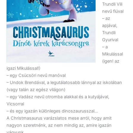
Trundli Vili
nevű fiúval
– az
apjával,
Trundli
Gyurival
– a
Mikulással
(igen! az
igazi Mikulással!)
– egy Csücsöri nevű manóval
– Undok Brendával, a legutálatosabb lánnyal az iskolában
(vagy talán az egész világon)
– egy Vadász nevű otromba alakkal és a kutyájával,
Vicsorral
– és egy igazán különleges dinoszaurusszal…
A Christmasaurus varázslatos mese arról, hogy amit
nagyon szeretnénk, az nem mindig az, amire igazán
vágyunk.