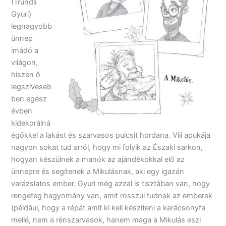
(Trundli
Gyuri)
legnagyobb
ünnep
imádó a
világon,
hiszen ő
legszíveseb
ben egész
évben
kidekorálná
égőkkel a lakást és szarvasos pulcsit hordana. Vili apukája
nagyon sokat tud arról, hogy mi folyik az Északi sarkon,
hogyan készülnek a manók az ajándékokkal elő az
ünnepre és segítenek a Mikulásnak, aki egy igazán
varázslatos ember. Gyuri még azzal is tisztában van, hogy
rengeteg hagyomány van, amit rosszul tudnak az emberek
(például, hogy a répát amit ki kell készíteni a karácsonyfa
mellé, nem a rénszarvasok, hanem maga a Mikulás eszi