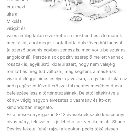
értelmezi
újra a
Mikulás
világát és
valószínűleg külön élvezhette a rímekben beszélő manók
megírását, ahol megcsillogtathatta dalszöveg írói tudását
(a szerző ugyanis egyben zenész is, meg youtube sztár az
angoloknál). Persze a sok pozitív szereplő mellett vannak
rosszak is, egyikükről kiderül azért, hogy nem velejéig
romlott és meg tud változni, meg segíteni, a másiknak
viszont eléggé nincs esélye a javulásra, s egy kicsit talán az
addig egészen túlzott erőszaktól mentes mesében durva
befejezése lesz a történetszálának. De ettől eltekintve a
könyv végig nagyon élvezetes olvasmány és itt-ott
kimondottan megható.
Ez a mesekönyv igazán 8-12 éveseknek szóló karácsonyi
olvasmány, felolvasni is jó lehet a sok versike miatt. Shane
Devries fekete-fehér rajzai a lapokon pedig tökéletesen