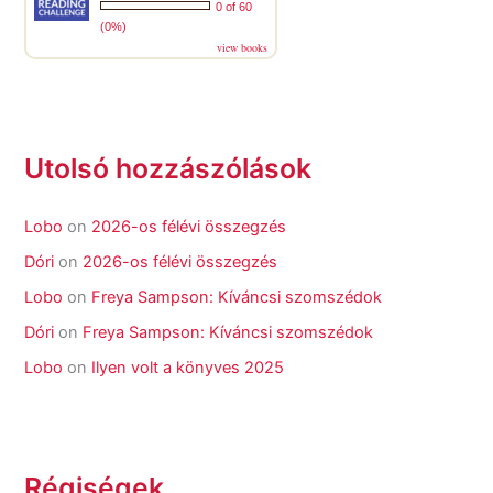
0 of 60
(0%)
view books
Utolsó hozzászólások
Lobo
on
2026-os félévi összegzés
Dóri
on
2026-os félévi összegzés
Lobo
on
Freya Sampson: Kíváncsi szomszédok
Dóri
on
Freya Sampson: Kíváncsi szomszédok
Lobo
on
Ilyen volt a könyves 2025
Régiségek