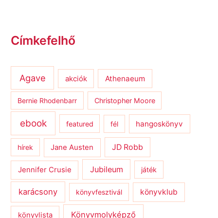
Címkefelhő
Agave
Athenaeum
akciók
Bernie Rhodenbarr
Christopher Moore
ebook
hangoskönyv
featured
fél
JD Robb
hírek
Jane Austen
Jubileum
Jennifer Crusie
játék
karácsony
könyvklub
könyvfesztivál
Könyvmolyképző
könyvlista