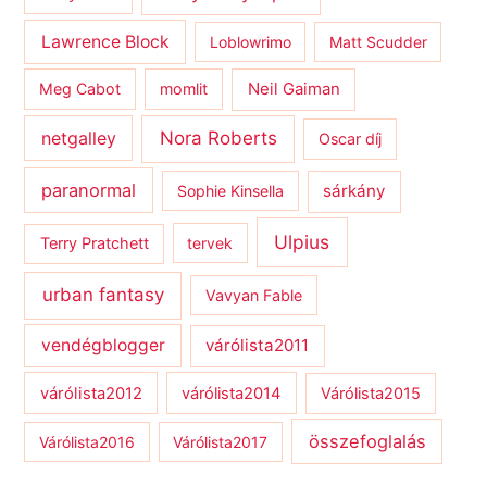
Lawrence Block
Loblowrimo
Matt Scudder
Meg Cabot
momlit
Neil Gaiman
netgalley
Nora Roberts
Oscar díj
paranormal
sárkány
Sophie Kinsella
Ulpius
Terry Pratchett
tervek
urban fantasy
Vavyan Fable
vendégblogger
várólista2011
várólista2012
várólista2014
Várólista2015
összefoglalás
Várólista2016
Várólista2017