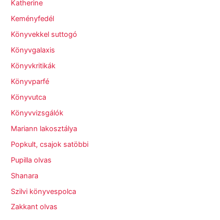
Katherine
Keményfedél
Könyvekkel suttogó
Könyvgalaxis
Könyvkritikák
Könyvparfé
Könyvutca
Könyvvizsgálók
Mariann lakosztálya
Popkult, csajok satöbbi
Pupilla olvas
Shanara
Szilvi könyvespolca
Zakkant olvas