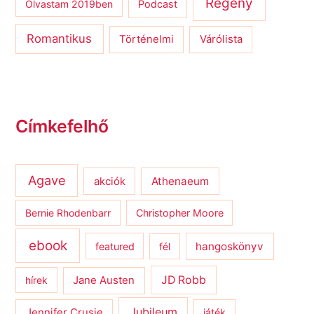
Regény
Olvastam 2019ben
Podcast
Romantikus
Várólista
Történelmi
Címkefelhő
Agave
Athenaeum
akciók
Bernie Rhodenbarr
Christopher Moore
ebook
hangoskönyv
featured
fél
JD Robb
hírek
Jane Austen
Jubileum
Jennifer Crusie
játék