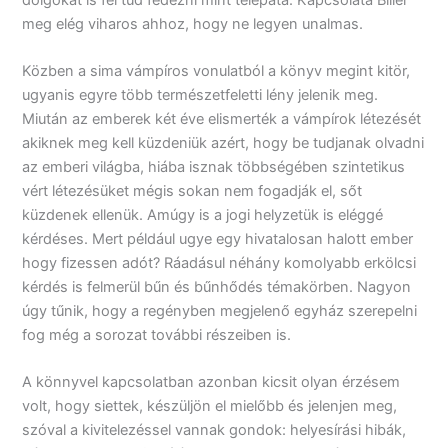
meg elég viharos ahhoz, hogy ne legyen unalmas.
Közben a sima vámpíros vonulatból a könyv megint kitör,
ugyanis egyre több természetfeletti lény jelenik meg.
Miután az emberek két éve elismerték a vámpírok létezését
akiknek meg kell küzdeniük azért, hogy be tudjanak olvadni
az emberi világba, hiába isznak többségében szintetikus
vért létezésüket mégis sokan nem fogadják el, sőt
küzdenek ellenük. Amúgy is a jogi helyzetük is eléggé
kérdéses. Mert például ugye egy hivatalosan halott ember
hogy fizessen adót? Ráadásul néhány komolyabb erkölcsi
kérdés is felmerül bűn és bűnhődés témakörben. Nagyon
úgy tűnik, hogy a regényben megjelenő egyház szerepelni
fog még a sorozat további részeiben is.
A könnyvel kapcsolatban azonban kicsit olyan érzésem
volt, hogy siettek, készüljön el mielőbb és jelenjen meg,
szóval a kivitelezéssel vannak gondok: helyesírási hibák,