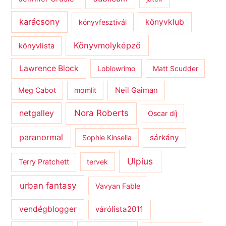
karácsony
könyvklub
könyvfesztivál
Könyvmolyképző
könyvlista
Lawrence Block
Loblowrimo
Matt Scudder
Meg Cabot
momlit
Neil Gaiman
netgalley
Nora Roberts
Oscar díj
paranormal
sárkány
Sophie Kinsella
Ulpius
Terry Pratchett
tervek
urban fantasy
Vavyan Fable
vendégblogger
várólista2011