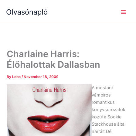
S
R
R
Skip
e
é
é
Olvasónapló
to
a
g
g
content
r
i
i
c
s
s
h
é
é
g
g
e
e
k
k
Charlaine Harris:
Élőhalottak Dallasban
By
Lobo
/
November 18, 2009
A mostani
vámpíros
romantikus
könyvsorozatok
közül a Sookie
Stackhouse által
narrált Dél