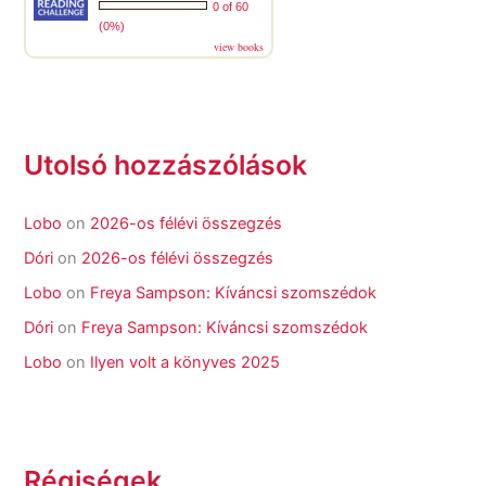
0 of 60
(0%)
view books
Utolsó hozzászólások
Lobo
on
2026-os félévi összegzés
Dóri
on
2026-os félévi összegzés
Lobo
on
Freya Sampson: Kíváncsi szomszédok
Dóri
on
Freya Sampson: Kíváncsi szomszédok
Lobo
on
Ilyen volt a könyves 2025
Régiségek