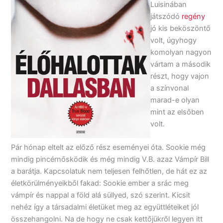
Luisinában
játszódó
regény
jó kis beköszöntő
volt, úgyhogy
komolyan nagyon
vártam a második
részt, hogy vajon
a színvonal
marad-e olyan
mint az elsőben
volt.
Pár hónap eltelt az előző rész eseményei óta. Sookie még
mindig pincérnősködik és még mindig V.B. azaz Vámpír Bill
a barátja. Kapcsolatuk nem teljesen felhőtlen, de hát ez az
életkörülményeikből fakad: Sookie ember a srác meg
vámpír és nappal a föld alá süllyed, szó szerint. Kicsit
nehéz így a társadalmi életüket meg az együttléteiket jól
összehangolni. Na de hogy ne csak kettőjükről legyen itt