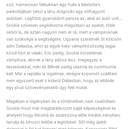
szó, hamarosan felbukkan egy hulla a Merlotte’s
parkolójában (ahol a lány dolgozik) egy otthagyott
autóban. Legfőbb gyanúsított persze az, akié az autó volt…
Sookie szívesen segédkezne megoldani az esetet, több
okból is, de aztán nagyon nem ér rá, mert a vámpíroknak
van szüksége a segítségére. Ugyanis szeretnék őt kölcsön
adni Dallasba, ahol az egyik helyi vámpírközösség tagjai
közül tűnt el valaki. Eric pedig, Sookie körzetének
vámpírura, akinek a lány adósa lesz, megegyez a
texasisakkal, neki és Billnek pedig utaznia és nyomoznia
kell. Már a repülés is izgalmas, elvégre koporsót szállítani
nem egyszerű eset s kiderül Dallasban, hogy az eltűnés
egy jóval szövevényesebb ügy felé mutat.
Magában a regényben és a történetben nem csalódtam.
Sookie most már megbarátkozott saját képességével és
ahelyett hogy titkolná és elzárkózna előle inkább irányítani
tanulja és kihozni belőle a legtöbbet. Sőt még újabb
dolgokat is fel tud fedezni mint telepata. Kapcsolata Billel