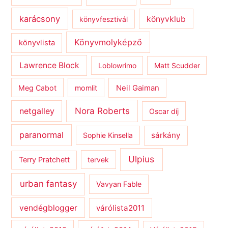
karácsony
könyvklub
könyvfesztivál
Könyvmolyképző
könyvlista
Lawrence Block
Loblowrimo
Matt Scudder
Meg Cabot
momlit
Neil Gaiman
netgalley
Nora Roberts
Oscar díj
paranormal
sárkány
Sophie Kinsella
Ulpius
Terry Pratchett
tervek
urban fantasy
Vavyan Fable
vendégblogger
várólista2011