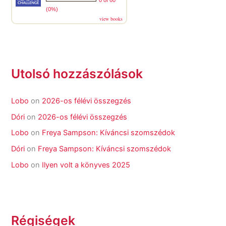
(0%)
view books
Utolsó hozzászólások
Lobo
on
2026-os félévi összegzés
Dóri
on
2026-os félévi összegzés
Lobo
on
Freya Sampson: Kíváncsi szomszédok
Dóri
on
Freya Sampson: Kíváncsi szomszédok
Lobo
on
Ilyen volt a könyves 2025
Régiségek