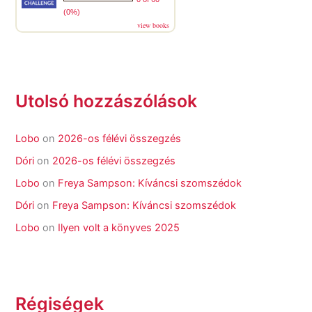
(0%)
view books
Utolsó hozzászólások
Lobo
on
2026-os félévi összegzés
Dóri
on
2026-os félévi összegzés
Lobo
on
Freya Sampson: Kíváncsi szomszédok
Dóri
on
Freya Sampson: Kíváncsi szomszédok
Lobo
on
Ilyen volt a könyves 2025
Régiségek