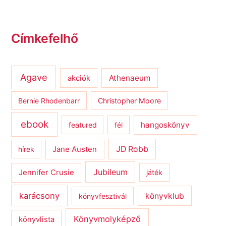
Címkefelhő
Agave
Athenaeum
akciók
Bernie Rhodenbarr
Christopher Moore
ebook
hangoskönyv
featured
fél
JD Robb
hírek
Jane Austen
Jubileum
Jennifer Crusie
játék
karácsony
könyvklub
könyvfesztivál
Könyvmolyképző
könyvlista