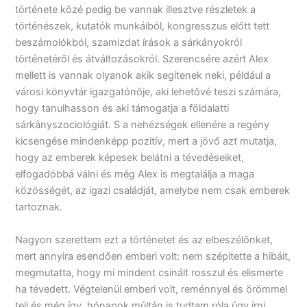
története közé pedig be vannak illesztve részletek a
történészek, kutatók munkáiból, kongresszus előtt tett
beszámolókból, szamizdat írások a sárkányokról
történetéről és átváltozásokról. Szerencsére azért Alex
mellett is vannak olyanok akik segítenek neki, például a
városi könyvtár igazgatónője, aki lehetővé teszi számára,
hogy tanulhasson és aki támogatja a földalatti
sárkányszociológiát. S a nehézségek ellenére a regény
kicsengése mindenképp pozitív, mert a jövő azt mutatja,
hogy az emberek képesek belátni a tévedéseiket,
elfogadóbbá válni és még Alex is megtalálja a maga
közösségét, az igazi családját, amelybe nem csak emberek
tartoznak.
Nagyon szerettem ezt a történetet és az elbeszélőnket,
mert annyira esendően emberi volt: nem szépítette a hibáit,
megmutatta, hogy mi mindent csinált rosszul és elismerte
ha tévedett. Végtelenül emberi volt, reménnyel és örömmel
teli és még így, hónapok múltán is tudtam róla úgy írni,