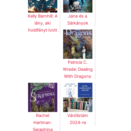
Kelly Barnhill: A
Jane és a
lány, aki
Sárkányok
holdfényt ivott
Patricia C.
Wrede: Dealing
With Dragons
Rachel
Várólistám
Hartman:
2024-re
Seraphina