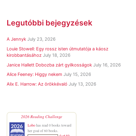
Legutóbbi bejegyzések
A Jennyk
July 23, 2026
Louie Stowell: Egy ​rossz isten útmutatója a káosz
kirobbantásához
July 18, 2026
Janice Hallett Dobozba zárt gyilkosságok
July 16, 2026
Alice Feeney: Higgy nekem
July 15, 2026
Alix E. Harrow: Az örökkévaló
July 13, 2026
2026 Reading Challenge
Lobo
has read 0 books toward
her goal of 60 books.
0 of 60