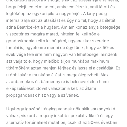
unokatestvéréből a kishúga, s akit az édesanyja arra nevel,
hogy felejtsen el mindent, amire emlékszik, amit látott és
legfőképp az egykori pilóta nagynénjét. A lány pedig
internalizálja ezt az utasítást és úgy nő fel, hogy az életét
adná Beatrice-ért a húgáért. Ám amikor az anyja betegsége
visszatér és magára marad, hirtelen fel kell nőnie:
gondoskodnia kell a kishúgáról, ugyanakkor szeretne
tanulni is, egyetemre menni de úgy tűnik, hogy az 50-es
évek vége felé erre nem nagyon van lehetősége: mindenki
azt várja tőle, hogy mielőbb álljon munkába maximum
titkárnőként aztán menjen férjhez és lássa el a családját. Ez
utóbbi akár a munkába állást is megelőlegezheti. Alex
azonban okos és bármennyire is belenevelték a hamis
elképzeléseket idővel választania kell: az állami
propagandának hisz vagy a szívének.
Úgyhogy igazából tényleg vannak nők akik sárkányokká
válnak, viszont a regény inkább spekulatív fikció és egy
alternatív történelmet mutat be, csak itt az 50-es években