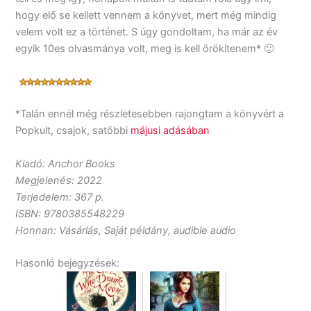
hogy elő se kellett vennem a könyvet, mert még mindig
velem volt ez a történet. S úgy gondoltam, ha már az év
egyik 10es olvasmánya volt, meg is kell örökítenem* 🙂
*Talán ennél még részletesebben rajongtam a könyvért a
Popkult, csajok, satöbbi
májusi adásában
Kiadó: Anchor Books
Megjelenés: 2022
Terjedelem: 367 p.
ISBN: 9780385548229
Honnan: Vásárlás, Saját példány, audible audio
Hasonló bejegyzések: