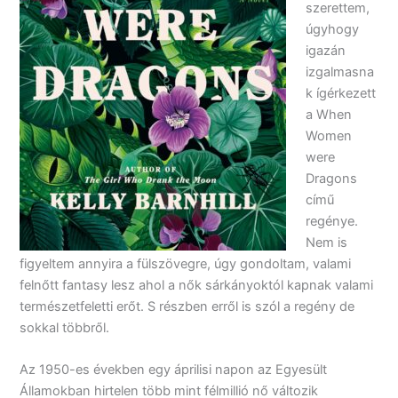
szerettem,
úgyhogy
igazán
izgalmasna
k ígérkezett
a When
Women
were
Dragons
című
regénye.
Nem is
figyeltem annyira a fülszövegre, úgy gondoltam, valami
felnőtt fantasy lesz ahol a nők sárkányoktól kapnak valami
természetfeletti erőt. S részben erről is szól a regény de
sokkal többről.
Az 1950-es években egy áprilisi napon az Egyesült
Államokban hirtelen több mint félmillió nő változik