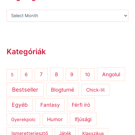
Kategóriák
8
Angolul
7
9
6
10
5
Bestseller
Blogturné
Chick-lit
Egyéb
Férfi író
Fantasy
Humor
Ifjúsági
Gyerekpolc
Ismeretterjesztő
Játék
Klasszikus