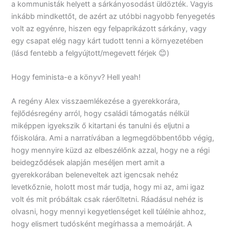
a kommunisták helyett a sárkányosodást üldözték. Vagyis
inkább mindkettőt, de azért az utóbbi nagyobb fenyegetés
volt az egyénre, hiszen egy felpaprikázott sárkány, vagy
egy csapat elég nagy kárt tudott tenni a környezetében
(lásd fentebb a felgyújtott/megevett férjek 😊)
Hogy feminista-e a könyv? Hell yeah!
A regény Alex visszaemlékezése a gyerekkorára,
fejlődésregény arról, hogy családi támogatás nélkül
miképpen igyekszik ő kitartani és tanulni és eljutni a
főiskolára. Ami a narratívában a legmegdöbbentőbb végig,
hogy mennyire küzd az elbeszélőnk azzal, hogy ne a régi
beidegződések alapján meséljen mert amit a
gyerekkorában beleneveltek azt igencsak nehéz
levetkőznie, holott most már tudja, hogy mi az, ami igaz
volt és mit próbáltak csak ráerőltetni. Ráadásul nehéz is
olvasni, hogy mennyi kegyetlenséget kell túlélnie ahhoz,
hogy elismert tudósként megírhassa a memoárját. A