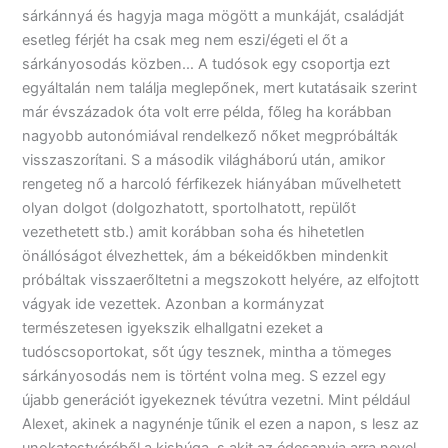
sárkánnyá és hagyja maga mögött a munkáját, családját
esetleg férjét ha csak meg nem eszi/égeti el őt a
sárkányosodás közben… A tudósok egy csoportja ezt
egyáltalán nem találja meglepőnek, mert kutatásaik szerint
már évszázadok óta volt erre példa, főleg ha korábban
nagyobb autonómiával rendelkező nőket megpróbálták
visszaszorítani. S a második világháború után, amikor
rengeteg nő a harcoló férfikezek hiányában művelhetett
olyan dolgot (dolgozhatott, sportolhatott, repülőt
vezethetett stb.) amit korábban soha és hihetetlen
önállóságot élvezhettek, ám a békeidőkben mindenkit
próbáltak visszaerőltetni a megszokott helyére, az elfojtott
vágyak ide vezettek. Azonban a kormányzat
természetesen igyekszik elhallgatni ezeket a
tudóscsoportokat, sőt úgy tesznek, mintha a tömeges
sárkányosodás nem is történt volna meg. S ezzel egy
újabb generációt igyekeznek tévútra vezetni. Mint például
Alexet, akinek a nagynénje tűnik el ezen a napon, s lesz az