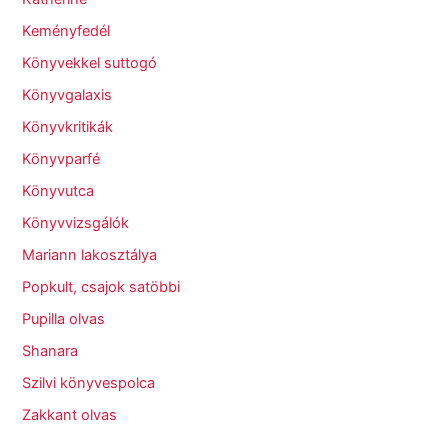
Keményfedél
Könyvekkel suttogó
Könyvgalaxis
Könyvkritikák
Könyvparfé
Könyvutca
Könyvvizsgálók
Mariann lakosztálya
Popkult, csajok satöbbi
Pupilla olvas
Shanara
Szilvi könyvespolca
Zakkant olvas