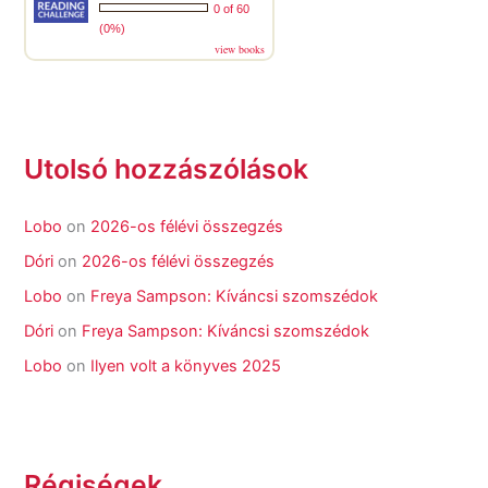
0 of 60
(0%)
view books
Utolsó hozzászólások
Lobo
on
2026-os félévi összegzés
Dóri
on
2026-os félévi összegzés
Lobo
on
Freya Sampson: Kíváncsi szomszédok
Dóri
on
Freya Sampson: Kíváncsi szomszédok
Lobo
on
Ilyen volt a könyves 2025
Régiségek