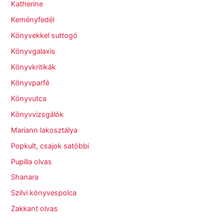
Katherine
Keményfedél
Könyvekkel suttogó
Könyvgalaxis
Könyvkritikák
Könyvparfé
Könyvutca
Könyvvizsgálók
Mariann lakosztálya
Popkult, csajok satöbbi
Pupilla olvas
Shanara
Szilvi könyvespolca
Zakkant olvas