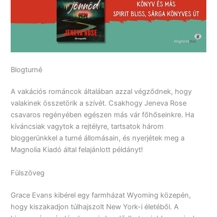
Blogturné
A vakációs románcok általában azzal végződnek, hogy
valakinek összetörik a szívét. Csakhogy Jeneva Rose
csavaros regényében egészen más vár főhőseinkre. Ha
kíváncsiak vagytok a rejtélyre, tartsatok három
bloggerünkkel a turné állomásain, és nyerjétek meg a
Magnolia Kiadó által felajánlott példányt!
Fülszöveg
Grace ​Evans kibérel egy farmházat Wyoming közepén,
hogy kiszakadjon túlhajszolt New York-i életéből. A