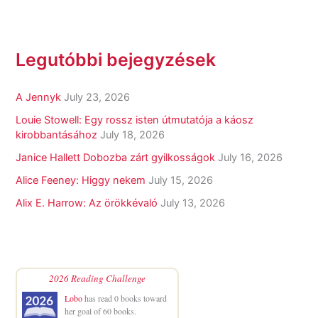
Legutóbbi bejegyzések
A Jennyk
July 23, 2026
Louie Stowell: Egy ​rossz isten útmutatója a káosz
kirobbantásához
July 18, 2026
Janice Hallett Dobozba zárt gyilkosságok
July 16, 2026
Alice Feeney: Higgy nekem
July 15, 2026
Alix E. Harrow: Az örökkévaló
July 13, 2026
2026 Reading Challenge
Lobo
has read 0 books toward
her goal of 60 books.