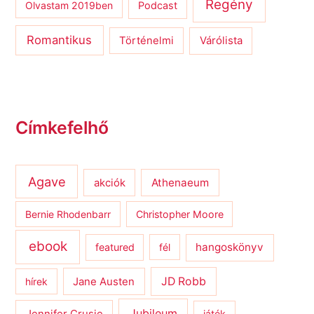
Regény
Olvastam 2019ben
Podcast
Romantikus
Várólista
Történelmi
Címkefelhő
Agave
Athenaeum
akciók
Bernie Rhodenbarr
Christopher Moore
ebook
hangoskönyv
featured
fél
JD Robb
hírek
Jane Austen
Jubileum
Jennifer Crusie
játék