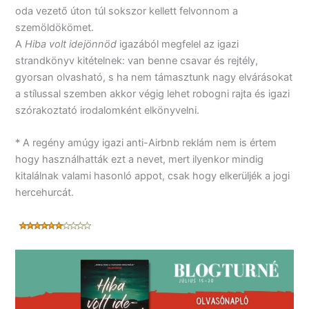
oda vezető úton túl sokszor kellett felvonnom a
szemöldökömet.
A
Hiba volt idejönnöd
igazából megfelel az igazi
strandkönyv kitételnek: van benne csavar és rejtély,
gyorsan olvasható, s ha nem támasztunk nagy elvárásokat
a stílussal szemben akkor végig lehet robogni rajta és igazi
szórakoztató irodalomként elkönyvelni.
* A regény amúgy igazi anti-Airbnb reklám nem is értem
hogy használhatták ezt a nevet, mert ilyenkor mindig
kitalálnak valami hasonló appot, csak hogy elkerüljék a jogi
hercehurcát.