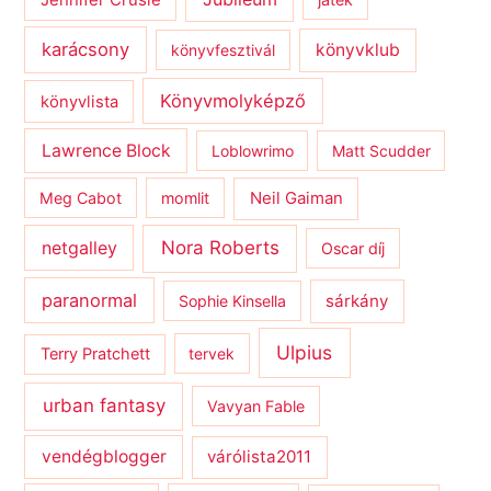
karácsony
könyvklub
könyvfesztivál
Könyvmolyképző
könyvlista
Lawrence Block
Loblowrimo
Matt Scudder
Meg Cabot
momlit
Neil Gaiman
netgalley
Nora Roberts
Oscar díj
paranormal
sárkány
Sophie Kinsella
Ulpius
Terry Pratchett
tervek
urban fantasy
Vavyan Fable
vendégblogger
várólista2011