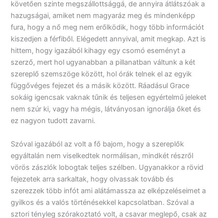
követően szinte megszállottsággá, de annyira átlátszóak a
hazugságai, amiket nem magyaráz meg és mindenképp
fura, hogy a nő meg nem erőlködik, hogy több információt
kiszedjen a férfiből. Elégedett annyival, amit megkap. Azt is
hittem, hogy igazából kihagy egy csomó eseményt a
szerző, mert hol ugyanabban a pillanatban váltunk a két
szereplő szemszöge között, hol órák telnek el az egyik
függővéges fejezet és a másik között. Ráadásul Grace
sokáig igencsak vaknak tűnik és teljesen egyértelmű jeleket
nem szúr ki, vagy ha mégis, látványosan ignorálja őket és
ez nagyon tudott zavarni.
Szóval igazából az volt a fő bajom, hogy a szereplők
egyáltalán nem viselkedtek normálisan, mindkét részről
vörös zászlók lobogtak teljes szélben. Ugyanakkor a rövid
fejezetek arra sarkaltak, hogy olvassak tovább és
szerezzek több infót ami alátámassza az elképzeléseimet a
gyilkos és a valós történésekkel kapcsolatban. Szóval a
sztori tényleg szórakoztató volt, a csavar meglepő, csak az