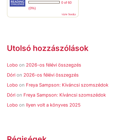
0 of 60
(0%)
view books
Utolsó hozzászólások
Lobo
on
2026-os félévi összegzés
Dóri
on
2026-os félévi összegzés
Lobo
on
Freya Sampson: Kíváncsi szomszédok
Dóri
on
Freya Sampson: Kíváncsi szomszédok
Lobo
on
Ilyen volt a könyves 2025
Régiségek