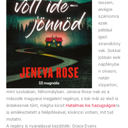
teszem,
elvégre
számomra
ezek
például
igazi
strandköny
vek. Sokkal
jobban esik
napfénybe
n olvasni,
netán
vízparton,
mint szobában, félhomályban. Jeneva Rose-nak ez a
második magyarul megjelent regénye, s bár már az első is
érdekesnek tűnt, mégha kicsit
Hatalmas kis hazugságok
ra
is emlékeztetett a felépítésével, kíváncsi voltam, mit tud
mutatni.
A regény is nyaralással kezdődik: Grace Evans