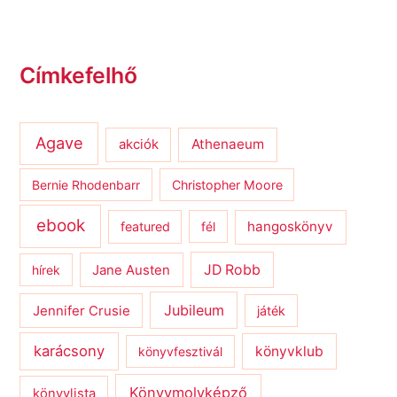
Címkefelhő
Agave
Athenaeum
akciók
Bernie Rhodenbarr
Christopher Moore
ebook
hangoskönyv
featured
fél
JD Robb
hírek
Jane Austen
Jubileum
Jennifer Crusie
játék
karácsony
könyvklub
könyvfesztivál
Könyvmolyképző
könyvlista