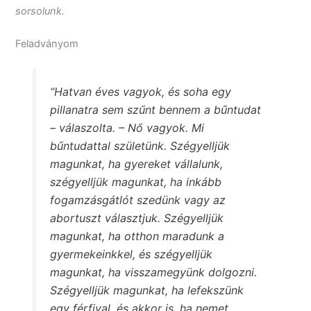
sorsolunk.
Feladványom
“Hatvan éves vagyok, és soha egy
pillanatra sem szűnt bennem a bűntudat
– válaszolta. – Nő vagyok. Mi
bűntudattal születünk. Szégyelljük
magunkat, ha gyereket vállalunk,
szégyelljük magunkat, ha inkább
fogamzásgátlót szedünk vagy az
abortuszt választjuk. Szégyelljük
magunkat, ha otthon maradunk a
gyermekeinkkel, és szégyelljük
magunkat, ha visszamegyünk dolgozni.
Szégyelljük magunkat, ha lefekszünk
egy férfival, és akkor is, ha nemet