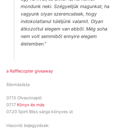
mondunk neki. Szégyelljük magunkat, ha
vagyunk olyan szerencsések, hogy
indokolatlanul túléljünk valamit. Olyan
átkozottul elegem van ebből. Még soha
nem volt semmiből ennyire elegem
életemben.”
a Rafflecopter giveaway
Állomáslista
07.15 Olvasónapló
07.17
Könyv és más
07.20 Spirit Bliss sárga könyves út
Hasonló bejegyzések: