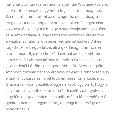
hátrahagyva nagyvárosi munkáját elindul Wyoming-ba ahol
az Airbnbn keresztül egy hétre foglalt szállást magának.
Szereti találomra bejárni az országot ha szabadságra
megy, azt tervezi, hogy sokat olvas, pihen és egyáltalán
kikapcsolódik. Úgy tűnik nagy szerencséje van a szállással
és a házigazdával is: egy festői környezetben álló farmra
érkezik meg, ahol a jóképű és végtelenül kedves Calvin
fogadja. A férfi egyedül vezeti a gazdaságot, ami szülei
után rá maradt, s mellékesként szobát ad ki az Airbnbn*
keresztül. A kellemes környezet mellett Grace és Calvin
leplezetlenül flörtölnek, s egyre több időt töltenek együtt.
Azonban történik néhány érdekes baleset, a rendőrség egy
eltűnt lányt keres és minél több emberrel ismerkedik meg
Grace a férfi környezetéből egyre inkább úgy tűnik, hogy a
kisváros tele van titkokkal és furán feszült viszonyokkal.
Úgy tűnik, hogy mindenki hazudik, még a főszereplők is és
gyakran nemcsak egymásnak, de maguknak és így az
olvasóknak is …