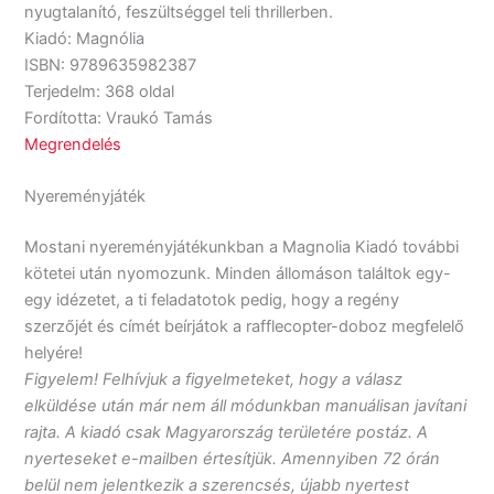
nyugtalanító, feszültséggel teli thrillerben.
Kiadó: Magnólia
ISBN: 9789635982387
Terjedelm: 368 oldal
Fordította: Vraukó Tamás
Megrendelés
Nyereményjáték
Mostani nyereményjátékunkban a Magnolia Kiadó további
kötetei után nyomozunk. Minden állomáson találtok egy-
egy idézetet, a ti feladatotok pedig, hogy a regény
szerzőjét és címét beírjátok a rafflecopter-doboz megfelelő
helyére!
Figyelem! Felhívjuk a figyelmeteket, hogy a válasz
elküldése után már nem áll módunkban manuálisan javítani
rajta. A kiadó csak Magyarország területére postáz. A
nyerteseket e-mailben értesítjük. Amennyiben 72 órán
belül nem jelentkezik a szerencsés, újabb nyertest