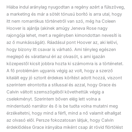
Hiába indul aránylag nyugodtan a regény azért a fülszöveg,
a marketing és már a sötét tónusú borító is arra utal, hogy
itt nem romantikus történetről van szó, még ha Coleen
Hoover is ajánlja (akinek amúgy Jeneva Rose nagy
rajongója lehet, mert a regényben kimondottan nevesíti is
az ő munkásságát). Ráadásul pont Hoover az, aki lelövi,
hogy bizony itt csavar is várható. Ami tényleg egészen
meglepő és váratlanul éri az olvasót, s ami igazán
közepestől kicsit jobbra hozta ki számomra is a történetet.
A fő problémám ugyanis végig az volt, hogy a szerző
kitalált egy jó sztorit érdekes körítést adott hozzá, viszont
szerintem elrontotta a stílussal és azzal, hogy Grace és
Calvin váltott szemszögéből követhettük végig a
cselekményt. Szerintem bőven elég lett volna a
mindentudó narrátor és ő is be tudta volna mutatni meg
érzékeltetni, hogy mind a férfi, mind a nő valamit elhallgat
az olvasó elől. Persze fokozatosan látjuk, hogy Calvin
érdeklődése Grace irányába miként csap át rövid flörtölést