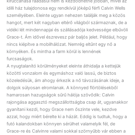
kiruccanása ráadásul nem is kezdődhetne jobban, mivel az
idilli ház tulajdonosa egy rendkívül jóképű férfi Calvin Wells
személyében. Eleinte ugyan nehezen találják meg a közös
hangot, mert két nagyban eltérő világból származnak, de a
vidéki lét mindennapjai és szállásadója kedvessége elbűvöli
Grace-t. Ám idővel észrevesz pár baljós jelet. Például, hogy
nincs kiépítve a mobilhálózat. Nemrég eltűnt egy nő a
környéken. És mintha a farm körül is lennének
furcsaságok.
A nyugtalanító körülményeket eleinte áthidalja a kettejük
közötti vonzalom és egymáshoz való lassú, de biztos
közeledésük, ám ahogy érkezik a nő távozásának ideje, a
dolgok súlyosan elromlanak. A könnyed flörtölésekből
hamarosan hazugságok sűrű hálója szövődik: Calvin
rajongása aggasztó megszállottságba csap át, ugyanakkor
gyanítani kezdi, hogy Grace nem őszinte vele, kezdve
azzal, hogy miért bérelte ki a házát. Eddig is tudtuk, hogy a
futó kalandokban könnyen sérülhet valamelyik fél, de
Grace-re és Calvinre valami sokkal szörnyűbb vár ebben a