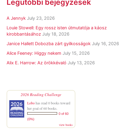
Legutóbbi bejegyzések
A Jennyk
July 23, 2026
Louie Stowell: Egy ​rossz isten útmutatója a káosz
kirobbantásához
July 18, 2026
Janice Hallett Dobozba zárt gyilkosságok
July 16, 2026
Alice Feeney: Higgy nekem
July 15, 2026
Alix E. Harrow: Az örökkévaló
July 13, 2026
2026 Reading Challenge
Lobo
has read 0 books toward
her goal of 60 books.
0 of 60
(0%)
view books