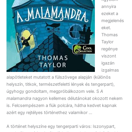
annyira
ezeket a
megjelenés
eket.
Thomas
Taylor
regénye
viszont
igazán
izgalmas
alapötleteket mutatott a fülszövege alapján (különös
helyszín, titkok, természetfeletti lények és tengerpart),
úgyhogy gondoltam, megpróbálkozom vele. S
A
malamandra
nagyon kellemes délutánokat okozott nekem
is. Felcsempészem a fiúk polcára, hátha kedvet kapnak
azért egy rejtélyes történethez valamikor …
A történet helyszíne egy tengerparti város: Iszonypart,