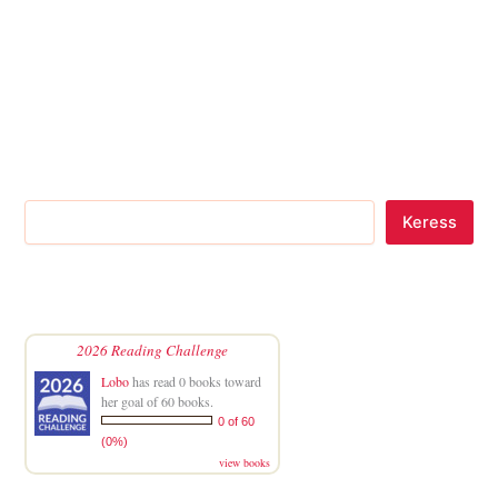
Keress
2026 Reading Challenge
Lobo
has read 0 books toward
her goal of 60 books.
0 of 60
(0%)
view books