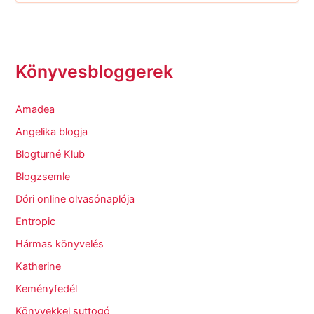
Könyvesbloggerek
Amadea
Angelika blogja
Blogturné Klub
Blogzsemle
Dóri online olvasónaplója
Entropic
Hármas könyvelés
Katherine
Keményfedél
Könyvekkel suttogó