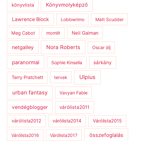
Könyvmolyképző
könyvlista
Lawrence Block
Loblowrimo
Matt Scudder
Meg Cabot
momlit
Neil Gaiman
netgalley
Nora Roberts
Oscar díj
paranormal
sárkány
Sophie Kinsella
Ulpius
Terry Pratchett
tervek
urban fantasy
Vavyan Fable
vendégblogger
várólista2011
várólista2012
várólista2014
Várólista2015
összefoglalás
Várólista2016
Várólista2017