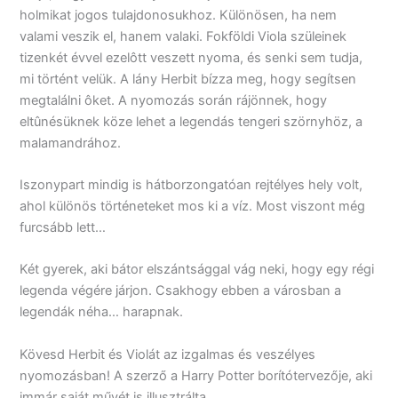
holmikat jogos tulajdonosukhoz. Különösen, ha nem
valami veszik el, hanem valaki. Fokföldi Viola szüleinek
tizenkét évvel ezelôtt veszett nyoma, és senki sem tudja,
mi történt velük. A lány Herbit bízza meg, hogy segítsen
megtalálni ôket. A nyomozás során rájönnek, hogy
eltûnésüknek köze lehet a legendás tengeri szörnyhöz, a
malamandrához.
Iszonypart mindig is hátborzongatóan rejtélyes hely volt,
ahol különös történeteket mos ki a víz. Most viszont még
furcsább lett…
Két gyerek, aki bátor elszántsággal vág neki, hogy egy régi
legenda végére járjon. Csakhogy ebben a városban a
legendák néha… harapnak.
Kövesd Herbit és Violát az izgalmas és veszélyes
nyomozásban! A szerző a Harry Potter borítótervezője, aki
immár saját művét is illusztrálta.