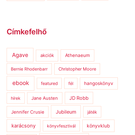
Címkefelhő
Agave
Athenaeum
akciók
Bernie Rhodenbarr
Christopher Moore
ebook
hangoskönyv
featured
fél
JD Robb
hírek
Jane Austen
Jubileum
Jennifer Crusie
játék
karácsony
könyvklub
könyvfesztivál