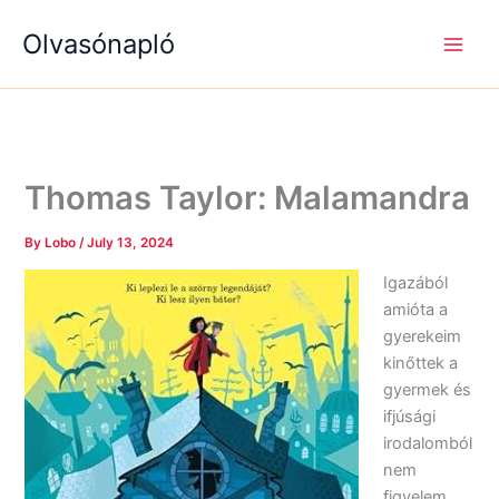
S
R
R
Skip
e
é
é
Olvasónapló
to
a
g
g
content
r
i
i
c
s
s
h
é
é
g
g
e
e
k
k
Thomas Taylor: Malamandra
By
Lobo
/
July 13, 2024
Igazából
amióta a
gyerekeim
kinőttek a
gyermek és
ifjúsági
irodalomból
nem
figyelem