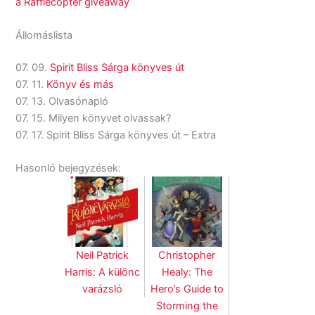
a Rafflecopter giveaway
Állomáslista
07. 09.
Spirit Bliss Sárga könyves út
07. 11.
Könyv és más
07. 13. Olvasónapló
07. 15. Milyen könyvet olvassak?
07. 17. Spirit Bliss Sárga könyves út – Extra
Hasonló bejegyzések:
Neil Patrick
Christopher
Harris: A különc
Healy: The
varázsló
Hero’s Guide to
Storming the