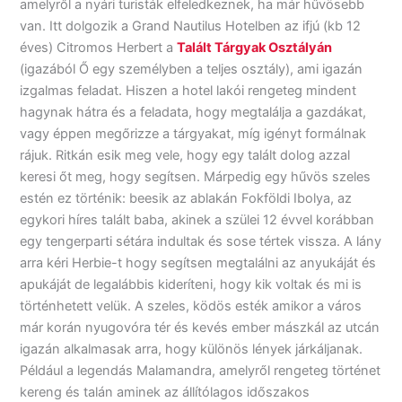
amelyről a nyári turisták elfeledkeznek, ha már hűvösebb
van. Itt dolgozik a Grand Nautilus Hotelben az ifjú (kb 12
éves) Citromos Herbert a
Talált Tárgyak Osztályán
(igazából Ő egy személyben a teljes osztály), ami igazán
izgalmas feladat. Hiszen a hotel lakói rengeteg mindent
hagynak hátra és a feladata, hogy megtalálja a gazdákat,
vagy éppen megőrizze a tárgyakat, míg igényt formálnak
rájuk. Ritkán esik meg vele, hogy egy talált dolog azzal
keresi őt meg, hogy segítsen. Márpedig egy hűvös szeles
estén ez történik: beesik az ablakán Fokföldi Ibolya, az
egykori híres talált baba, akinek a szülei 12 évvel korábban
egy tengerparti sétára indultak és sose tértek vissza. A lány
arra kéri Herbie-t hogy segítsen megtalálni az anyukáját és
apukáját de legalábbis kideríteni, hogy kik voltak és mi is
történhetett velük. A szeles, ködös esték amikor a város
már korán nyugovóra tér és kevés ember mászkál az utcán
igazán alkalmasak arra, hogy különös lények járkáljanak.
Például a legendás Malamandra, amelyről rengeteg történet
kereng és talán aminek az állítólagos időszakos