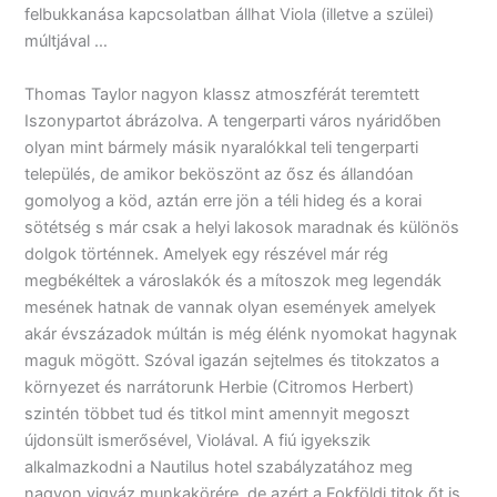
felbukkanása kapcsolatban állhat Viola (illetve a szülei)
múltjával …
Thomas Taylor nagyon klassz atmoszférát teremtett
Iszonypartot ábrázolva. A tengerparti város nyáridőben
olyan mint bármely másik nyaralókkal teli tengerparti
település, de amikor beköszönt az ősz és állandóan
gomolyog a köd, aztán erre jön a téli hideg és a korai
sötétség s már csak a helyi lakosok maradnak és különös
dolgok történnek. Amelyek egy részével már rég
megbékéltek a városlakók és a mítoszok meg legendák
mesének hatnak de vannak olyan események amelyek
akár évszázadok múltán is még élénk nyomokat hagynak
maguk mögött. Szóval igazán sejtelmes és titokzatos a
környezet és narrátorunk Herbie (Citromos Herbert)
szintén többet tud és titkol mint amennyit megoszt
újdonsült ismerősével, Violával. A fiú igyekszik
alkalmazkodni a Nautilus hotel szabályzatához meg
nagyon vigyáz munkakörére, de azért a Fokföldi titok őt is