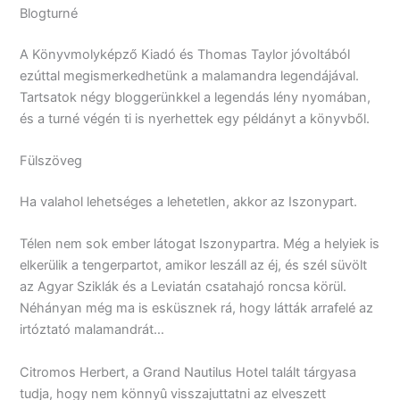
Blogturné
A Könyvmolyképző Kiadó és Thomas Taylor jóvoltából
ezúttal megismerkedhetünk a malamandra legendájával.
Tartsatok négy bloggerünkkel a legendás lény nyomában,
és a turné végén ti is nyerhettek egy példányt a könyvből.
Fülszöveg
Ha ​valahol lehetséges a lehetetlen, akkor az Iszonypart.
Télen nem sok ember látogat Iszonypartra. Még a helyiek is
elkerülik a tengerpartot, amikor leszáll az éj, és szél süvölt
az Agyar Sziklák és a Leviatán csatahajó roncsa körül.
Néhányan még ma is esküsznek rá, hogy látták arrafelé az
irtóztató malamandrát…
Citromos Herbert, a Grand Nautilus Hotel talált tárgyasa
tudja, hogy nem könnyû visszajuttatni az elveszett