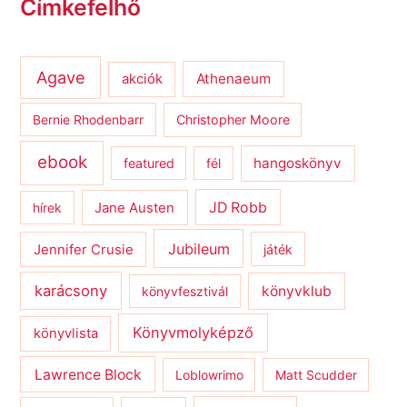
Címkefelhő
Agave
Athenaeum
akciók
Bernie Rhodenbarr
Christopher Moore
ebook
hangoskönyv
featured
fél
JD Robb
hírek
Jane Austen
Jubileum
Jennifer Crusie
játék
karácsony
könyvklub
könyvfesztivál
Könyvmolyképző
könyvlista
Lawrence Block
Loblowrimo
Matt Scudder