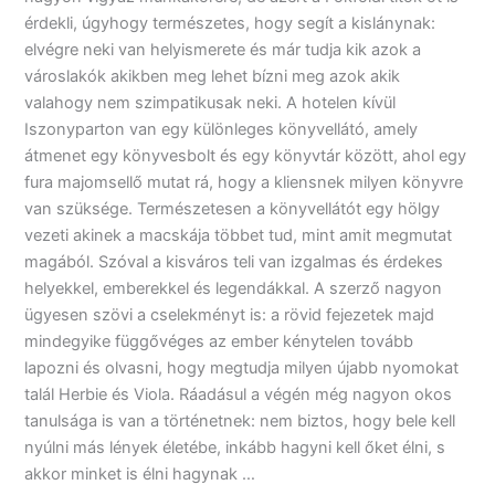
érdekli, úgyhogy természetes, hogy segít a kislánynak:
elvégre neki van helyismerete és már tudja kik azok a
városlakók akikben meg lehet bízni meg azok akik
valahogy nem szimpatikusak neki. A hotelen kívül
Iszonyparton van egy különleges könyvellátó, amely
átmenet egy könyvesbolt és egy könyvtár között, ahol egy
fura majomsellő mutat rá, hogy a kliensnek milyen könyvre
van szüksége. Természetesen a könyvellátót egy hölgy
vezeti akinek a macskája többet tud, mint amit megmutat
magából. Szóval a kisváros teli van izgalmas és érdekes
helyekkel, emberekkel és legendákkal. A szerző nagyon
ügyesen szövi a cselekményt is: a rövid fejezetek majd
mindegyike függővéges az ember kénytelen tovább
lapozni és olvasni, hogy megtudja milyen újabb nyomokat
talál Herbie és Viola. Ráadásul a végén még nagyon okos
tanulsága is van a történetnek: nem biztos, hogy bele kell
nyúlni más lények életébe, inkább hagyni kell őket élni, s
akkor minket is élni hagynak …