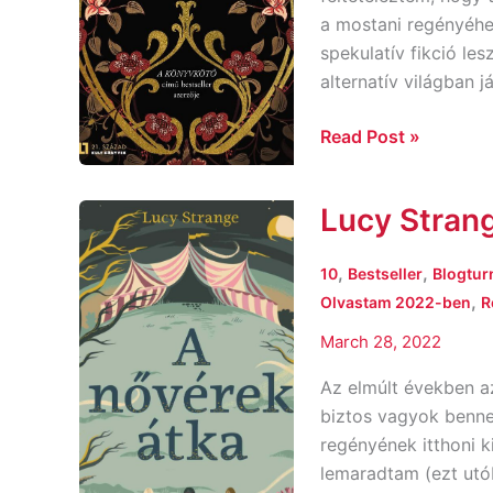
a mostani regényéhe
spekulatív fikció le
alternatív világban j
Read Post »
Lucy Strang
Lucy
Strange:
A
,
,
10
Bestseller
Blogtur
nővérek
,
Olvastam 2022-ben
R
átka
March 28, 2022
Az elmúlt években a
biztos vagyok benne,
regényének itthoni k
lemaradtam (ezt utó