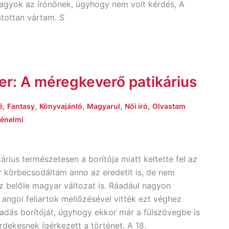
vagyok az írónőnek, úgyhogy nem volt kérdés, A
atottan vártam. S
r: A ​méregkeverő patikárius
,
,
,
,
,
é
Fantasy
Könyvajánló
Magyarul
Női író
Olvastam
ténelmi
rius természetesen a borítója miatt keltette fel az
 körbecsodáltam anno az eredetit is, de nem
z belőle magyar változat is. Ráadául nagyon
 angol feliartok mellőzésével vitték ezt véghez
adás borítóját, úgyhogy ekkor már a fülszövegbe is
érdekesnek ígérkezett a történet. A 18.