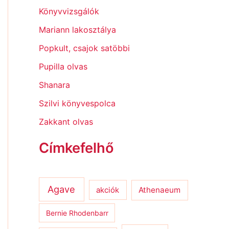
Könyvvizsgálók
Mariann lakosztálya
Popkult, csajok satöbbi
Pupilla olvas
Shanara
Szilvi könyvespolca
Zakkant olvas
Címkefelhő
Agave
Athenaeum
akciók
Bernie Rhodenbarr