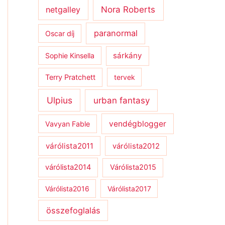
netgalley
Nora Roberts
paranormal
Oscar díj
sárkány
Sophie Kinsella
Terry Pratchett
tervek
Ulpius
urban fantasy
vendégblogger
Vavyan Fable
várólista2011
várólista2012
várólista2014
Várólista2015
Várólista2016
Várólista2017
összefoglalás