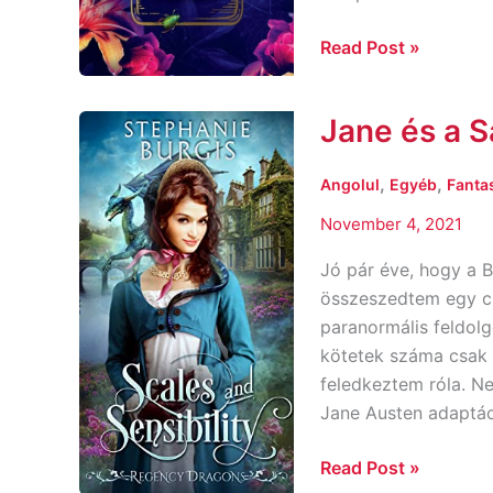
Read Post »
Jane és a 
Jane
és
a
,
,
Angolul
Egyéb
Fanta
Sárkányok
November 4, 2021
Jó pár éve, hogy a 
összeszedtem egy c
paranormális feldol
kötetek száma csak 
feledkeztem róla. N
Jane Austen adaptác
Read Post »