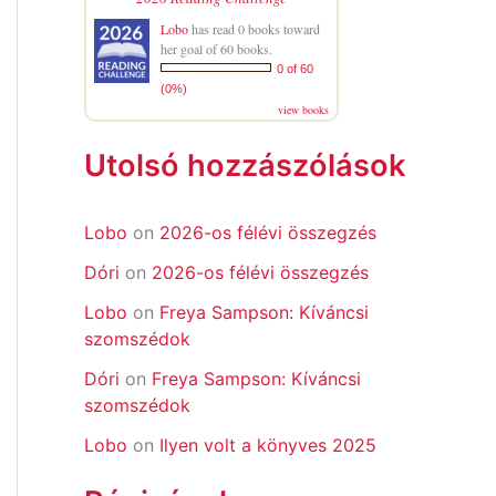
Lobo
has read 0 books toward
her goal of 60 books.
0 of 60
(0%)
view books
Utolsó hozzászólások
Lobo
on
2026-os félévi összegzés
Dóri
on
2026-os félévi összegzés
Lobo
on
Freya Sampson: Kíváncsi
szomszédok
Dóri
on
Freya Sampson: Kíváncsi
szomszédok
Lobo
on
Ilyen volt a könyves 2025