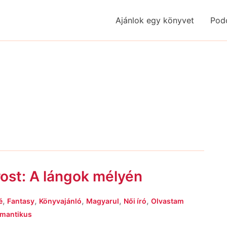
Ajánlok egy könyvet
Pod
ost: A lángok mélyén
,
,
,
,
,
é
Fantasy
Könyvajánló
Magyarul
Női író
Olvastam
mantikus