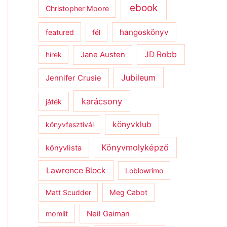
ebook
Christopher Moore
hangoskönyv
featured
fél
JD Robb
hírek
Jane Austen
Jubileum
Jennifer Crusie
karácsony
játék
könyvklub
könyvfesztivál
Könyvmolyképző
könyvlista
Lawrence Block
Loblowrimo
Matt Scudder
Meg Cabot
momlit
Neil Gaiman