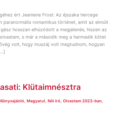
égéhez ért Jeaniene Frost: Az éjszaka hercege
n paranormális romantikus történet, amit az elmúlt
gész hosszan elhúzódott a megjelenés, hiszen az
olvastam, s már a második meg a harmadik kötet
gővég volt, hogy muszáj volt megtudnom, hogyan
[…]
sati: Klütaimnésztra
,
,
,
,
,
Könyvajánló
Magyarul
Női író
Olvastam 2023-ban