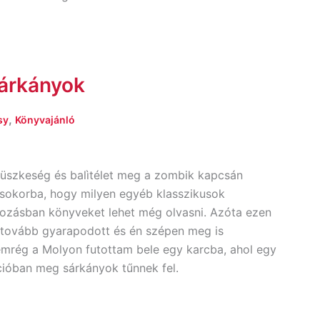
Sárkányok
,
sy
Könyvajánló
Büszkeség és balìtélet meg a zombik kapcsán
sokorba, hogy milyen egyéb klasszikusok
gozásban könyveket lehet még olvasni. Azóta ezen
tovább gyarapodott és én szépen meg is
emrég a Molyon futottam bele egy karcba, ahol egy
ióban meg sárkányok tűnnek fel.