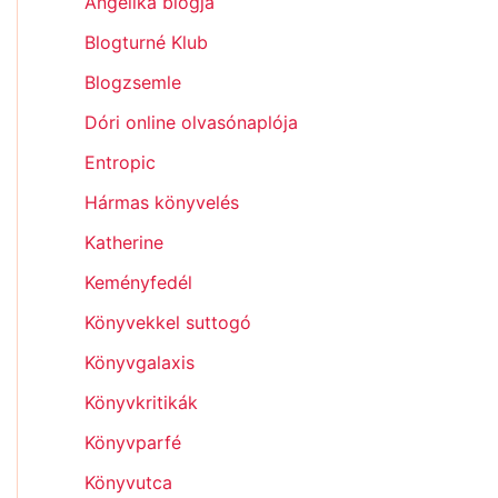
Angelika blogja
Blogturné Klub
Blogzsemle
Dóri online olvasónaplója
Entropic
Hármas könyvelés
Katherine
Keményfedél
Könyvekkel suttogó
Könyvgalaxis
Könyvkritikák
Könyvparfé
Könyvutca