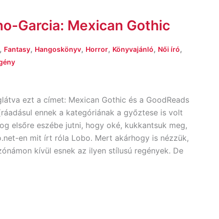
no-Garcia: Mexican Gothic
,
,
,
,
,
,
Fantasy
Hangoskönyv
Horror
Könyvajánló
Női író
gény
látva ezt a címet: Mexican Gothic és a GoodReads
(ráadásul ennek a kategóriának a győztese is volt
fog elsőre eszébe jutni, hogy oké, kukkantsuk meg,
net-en mit írt róla Lobo. Mert akárhogy is nézzük,
ónámon kívül esnek az ilyen stílusú regények. De