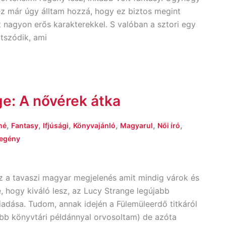
z már úgy álltam hozzá, hogy ez biztos megint
sz nagyon erős karakterekkel. S valóban a sztori egy
átszódik, ami
e: A nővérek átka
,
,
,
,
,
,
né
Fantasy
Ifjúsági
Könyvajánló
Magyarul
Női író
egény
z a tavaszi magyar megjelenés amit mindig várok és
 hogy kiváló lesz, az Lucy Strange legújabb
iadása. Tudom, annak idején a Fülemüleerdő titkáról
bb könyvtári példánnyal orvosoltam) de azóta