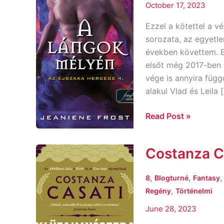
October 17, 2023
Ezzel a kötettel a v
sorozata, az egyetle
években követtem. E
elsőt még 2017-ben 
vége is annyira füg
alakul Vlad és Leila 
Read Post »
Costanza Ca
Costanza
Casati:
Klütaimnésztra
,
,
8
Blogturné
Fantasy
,
Regény
Történelmi
June 28, 2023