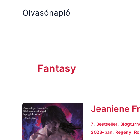
Skip
Olvasónapló
to
content
Fantasy
Jeaniene Fr
Jeaniene
Frost:
A
,
,
7
Bestseller
Blogturn
lángok
,
,
2023-ban
Regény
Ro
mélyén