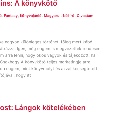
lins: A könyvkötő
,
,
,
,
,
é
Fantasy
Könyvajánló
Magyarul
Női író
Olvastam
ve nagyon különleges történet, főleg mert kábé
l átrázza. Igen, még engem is megvezettek rendesen,
m arra lenni, hogy okos vagyok és tájékozott, ha
 Csakhogy A könyvkötő teljes marketingje arra
zon engem, mint könyvmolyt és azzal kecsegtetett
tójával, hogy itt
rost: Lángok kötelékében