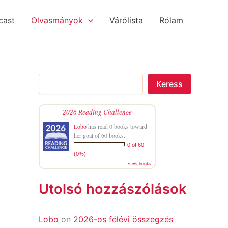
S
R
R
e
é
é
cast
Olvasmányok
Várólista
Rólam
a
g
g
r
i
i
c
s
s
h
é
é
g
g
e
e
Keress
k
k
2026 Reading Challenge
Lobo
has read 0 books toward
her goal of 60 books.
0 of 60
(0%)
view books
Utolsó hozzászólások
Lobo
on
2026-os félévi összegzés