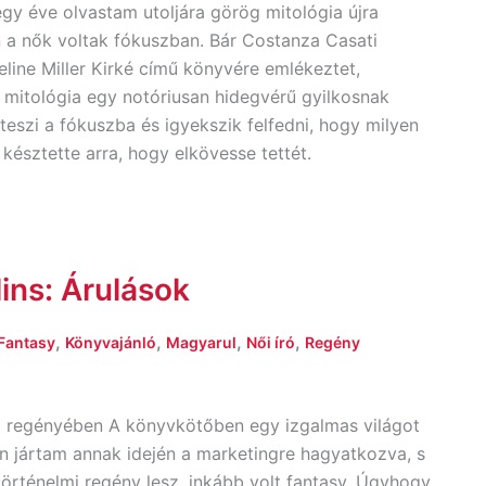
y éve olvastam utoljára görög mitológia újra
 a nők voltak fókuszban. Bár Costanza Casati
line Miller Kirké című könyvére emlékeztet,
mitológia egy notóriusan hidegvérű gyilkosnak
 teszi a fókuszba és igyekszik felfedni, hogy milyen
i késztette arra, hogy elkövesse tettét.
lins: Árulások
,
,
,
,
Fantasy
Könyvajánló
Magyarul
Női író
Regény
ző regényében A könyvkötőben egy izgalmas világot
on jártam annak idején a marketingre hagyatkozva, s
történelmi regény lesz, inkább volt fantasy. Úgyhogy