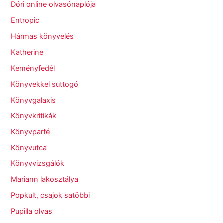
Dóri online olvasónaplója
Entropic
Hármas könyvelés
Katherine
Keményfedél
Könyvekkel suttogó
Könyvgalaxis
Könyvkritikák
Könyvparfé
Könyvutca
Könyvvizsgálók
Mariann lakosztálya
Popkult, csajok satöbbi
Pupilla olvas