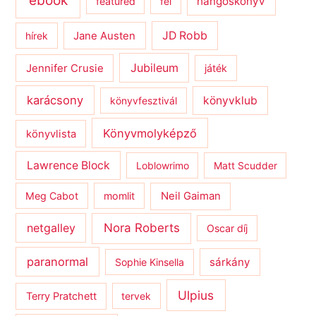
ebook
hangoskönyv
featured
fél
JD Robb
hírek
Jane Austen
Jubileum
Jennifer Crusie
játék
karácsony
könyvklub
könyvfesztivál
Könyvmolyképző
könyvlista
Lawrence Block
Loblowrimo
Matt Scudder
Meg Cabot
momlit
Neil Gaiman
netgalley
Nora Roberts
Oscar díj
paranormal
sárkány
Sophie Kinsella
Ulpius
Terry Pratchett
tervek