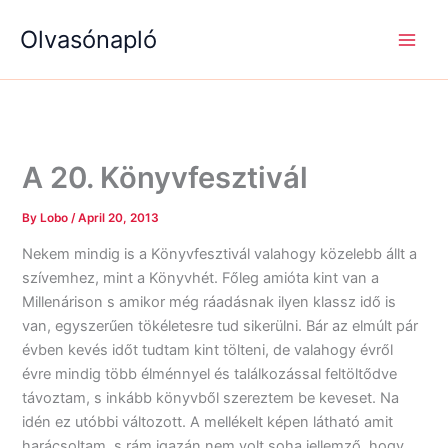
S
R
R
Skip
e
é
é
Olvasónapló
to
a
g
g
content
r
i
i
c
s
s
h
é
é
g
g
e
e
k
k
A 20. Könyvfesztivál
By
Lobo
/
April 20, 2013
Nekem mindig is a Könyvfesztivál valahogy közelebb állt a
szívemhez, mint a Könyvhét. Főleg amióta kint van a
Millenárison s amikor még ráadásnak ilyen klassz idő is
van, egyszerűen tökéletesre tud sikerülni. Bár az elmúlt pár
évben kevés időt tudtam kint tölteni, de valahogy évről
évre mindig több élménnyel és találkozással feltöltődve
távoztam, s inkább könyvből szereztem be keveset. Na
idén ez utóbbi változott. A mellékelt képen látható amit
harácsoltam, s rám igazán nem volt soha jellemző, hogy