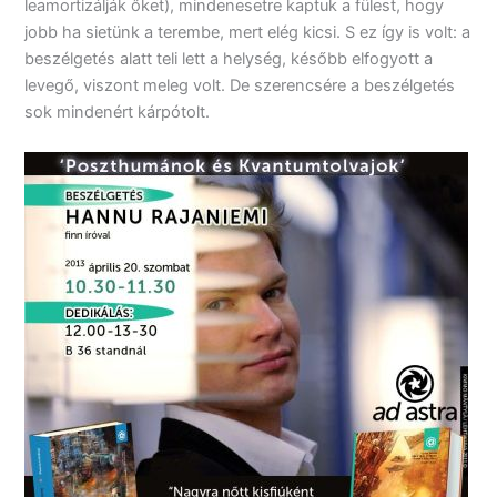
leamortizálják őket), mindenesetre kaptuk a fülest, hogy
jobb ha sietünk a terembe, mert elég kicsi. S ez így is volt: a
beszélgetés alatt teli lett a helység, később elfogyott a
levegő, viszont meleg volt. De szerencsére a beszélgetés
sok mindenért kárpótolt.