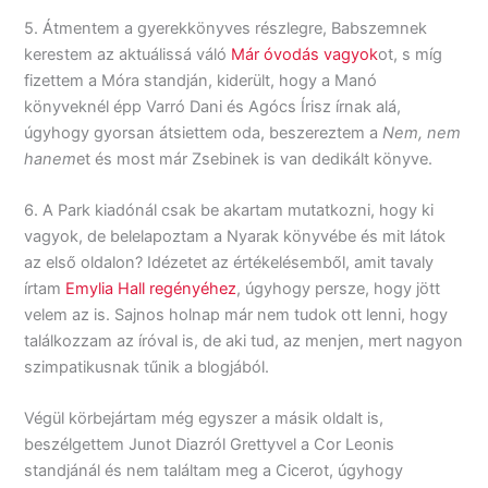
5. Átmentem a gyerekkönyves részlegre, Babszemnek
kerestem az aktuálissá váló
Már óvodás vagyok
ot, s míg
fizettem a Móra standján, kiderült, hogy a Manó
könyveknél épp Varró Dani és Agócs Írisz írnak alá,
úgyhogy gyorsan átsiettem oda, beszereztem a
Nem, nem
hanem
et és most már Zsebinek is van dedikált könyve.
6. A Park kiadónál csak be akartam mutatkozni, hogy ki
vagyok, de belelapoztam a Nyarak könyvébe és mit látok
az első oldalon? Idézetet az értékelésemből, amit tavaly
írtam
Emylia Hall regényéhez
, úgyhogy persze, hogy jött
velem az is. Sajnos holnap már nem tudok ott lenni, hogy
találkozzam az íróval is, de aki tud, az menjen, mert nagyon
szimpatikusnak tűnik a blogjából.
Végül körbejártam még egyszer a másik oldalt is,
beszélgettem Junot Diazról Grettyvel a Cor Leonis
standjánál és nem találtam meg a Cicerot, úgyhogy