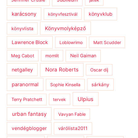
karácsony
könyvklub
könyvfesztivál
Könyvmolyképző
könyvlista
Lawrence Block
Loblowrimo
Matt Scudder
Meg Cabot
momlit
Neil Gaiman
netgalley
Nora Roberts
Oscar díj
paranormal
sárkány
Sophie Kinsella
Ulpius
Terry Pratchett
tervek
urban fantasy
Vavyan Fable
vendégblogger
várólista2011