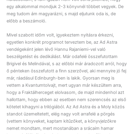
egy alkalommal mondjuk 2-3 könyvnél többet vegyek. De
meg tudom ám magyarázni, s majd eljutunk oda is, de
előbb a beszámoló.
Mivel szabott időm volt, igyekeztem nyitásra érkezni,
egyetlen konkrét programot terveztem be, az Ad Astra
vendégeként jelen lévő Hannu Rajaniemi-vel való
beszélgetést és dedikálást. Már odafelé összefutottam
Brigivel és Melindával, s az előbbi már áradozott arról, hogy
ő pénteken összefutott a finn szerzővel, aki mennyire jó fej
már, ráadásul Edinburgh-ben is lakik. Gyorsan meg is
vettem a Kvantumtolvajt, mert ugyan már készültem arra,
hogy a Fraktálherceget elolvasom, de majd mindenhol azt
hallottam, hogy ebben az esetben nem szerencsés az első
kötetet kihagyni a trilógiából. Az Ad Astra és a Moly közös
standot üzemeltetett, elég nagy volt arrafelé a pörgés
(vettem könyveket, kaptam kitűzőket, a könyvjelzőkre
nemet mondtam, mert mostanában a srácaim hamar