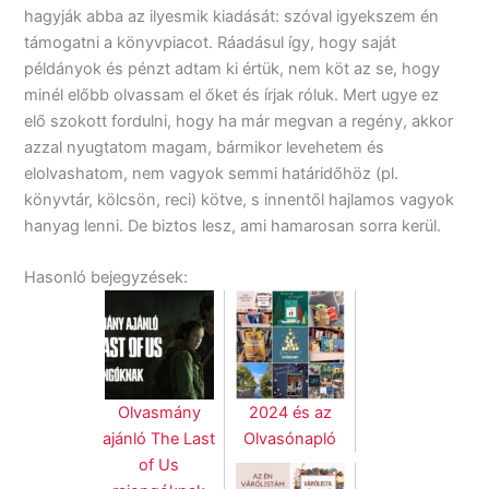
hagyják abba az ilyesmik kiadását: szóval igyekszem én
támogatni a könyvpiacot. Ráadásul így, hogy saját
példányok és pénzt adtam ki értük, nem köt az se, hogy
minél előbb olvassam el őket és írjak róluk. Mert ugye ez
elő szokott fordulni, hogy ha már megvan a regény, akkor
azzal nyugtatom magam, bármikor levehetem és
elolvashatom, nem vagyok semmi határidőhöz (pl.
könyvtár, kölcsön, reci) kötve, s innentől hajlamos vagyok
hanyag lenni. De biztos lesz, ami hamarosan sorra kerül.
Hasonló bejegyzések:
Olvasmány
2024 és az
ajánló The Last
Olvasónapló
of Us