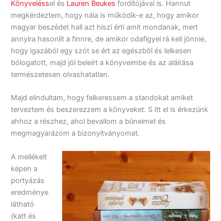
Könyveléss
el és
Lauren Beukes
fordítójával is. Hannut
megkérdeztem, hogy nála is működik-e az, hogy amikor
magyar beszédet hall azt hiszi érti amit mondanak, mert
annyira hasonlít a finnre, de amikor odafigyel rá kell jönnie,
hogy igazából egy szót se ért az egészből és lelkesen
bólogatott, majd jól beleírt a könyveimbe és az aláírása
természetesen olvashatatlan.
Majd elindultam, hogy felkeressem a standokat amiket
terveztem és beszerezzem a könyveket. S itt el is érkezünk
ahhoz a részhez, ahol bevallom a bűneimet és
megmagyarázom a bizonyítványomat.
A mellékelt
képen a
portyázás
eredménye
látható
(katt és