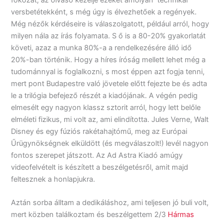
versbetétekként, s még úgy is élvezhetőek a regények.
Még nézők kérdéseire is válaszolgatott, például arról, hogy
milyen nála az írás folyamata. S ő is a 80-20% gyakorlatát
követi, azaz a munka 80%-a a rendelkezésére álló idő
20%-ban történik. Hogy a híres íróság mellett lehet még a
tudománnyal is foglalkozni, s most éppen azt fogja tenni,
mert pont Budapestre való jövetele előtt fejezte be és adta
le a trilógia befejező részét a kiadójának. A végén pedig
elmesélt egy nagyon klassz sztorit arról, hogy lett belőle
elméleti fizikus, mi volt az, ami elindította. Jules Verne, Walt
Disney és egy fúziós rakétahajtómű, meg az Európai
Űrügynökségnek elküldött (és megválaszolt!) levél nagyon
fontos szerepet játszott. Az Ad Astra Kiadó amúgy
videofelvételt is készített a beszélgetésről, amit majd
feltesznek a honlapjukra.
Aztán sorba álltam a dedikáláshoz, ami teljesen jó buli volt,
mert közben találkoztam és beszélgettem 2/3
Hármas