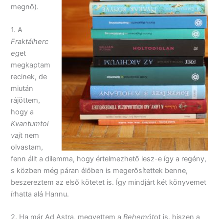
megnő).
1. A
Fraktálherc
eg
et
megkaptam
recinek, de
miután
rájöttem,
hogy a
Kvantumtol
vaj
t nem
olvastam,
fenn állt a dilemma, hogy értelmezhető lesz-e így a regény,
s közben még páran élőben is megerősítettek benne,
beszereztem az első kötetet is. Így mindjárt két könyvemet
írhatta alá Hannu.
2. Ha már Ad Astra, megvettem a
Behemót
ot is, hiszen a