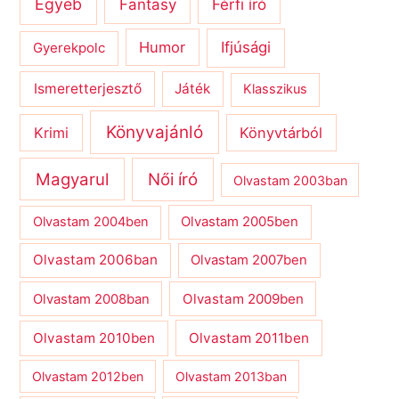
Egyéb
Férfi író
Fantasy
Humor
Ifjúsági
Gyerekpolc
Ismeretterjesztő
Játék
Klasszikus
Könyvajánló
Krimi
Könyvtárból
Magyarul
Női író
Olvastam 2003ban
Olvastam 2004ben
Olvastam 2005ben
Olvastam 2006ban
Olvastam 2007ben
Olvastam 2009ben
Olvastam 2008ban
Olvastam 2010ben
Olvastam 2011ben
Olvastam 2012ben
Olvastam 2013ban