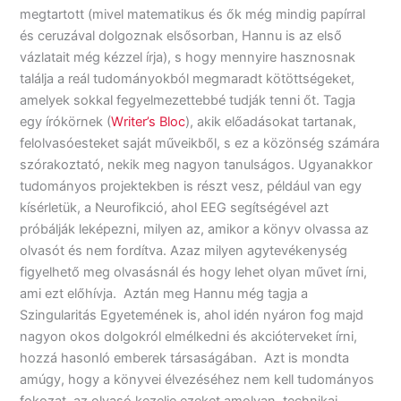
megtartott (mivel matematikus és ők még mindig papírral
és ceruzával dolgoznak elsősorban, Hannu is az első
vázlatait még kézzel írja), s hogy mennyire hasznosnak
találja a reál tudományokból megmaradt kötöttségeket,
amelyek sokkal fegyelmezettebbé tudják tenni őt. Tagja
egy írókörnek (
Writer’s Bloc
), akik előadásokat tartanak,
felolvasóesteket saját műveikből, s ez a közönség számára
szórakoztató, nekik meg nagyon tanulságos. Ugyanakkor
tudományos projektekben is részt vesz, például van egy
kísérletük, a Neurofikció, ahol EEG segítségével azt
próbálják leképezni, milyen az, amikor a könyv olvassa az
olvasót és nem fordítva. Azaz milyen agytevékenység
figyelhető meg olvasásnál és hogy lehet olyan művet írni,
ami ezt előhívja. Aztán meg Hannu még tagja a
Szingularitás Egyetemének is, ahol idén nyáron fog majd
nagyon okos dolgokról elmélkedni és akcióterveket írni,
hozzá hasonló emberek társaságában. Azt is mondta
amúgy, hogy a könyvei élvezéséhez nem kell tudományos
fokozat, az olvasó kezelje ezeket amolyan technikai