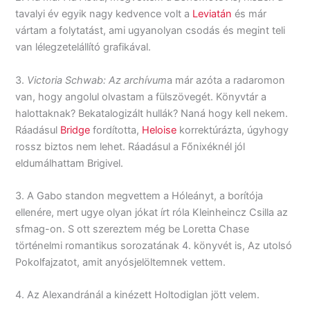
tavalyi év egyik nagy kedvence volt a
Leviatán
és már
vártam a folytatást, ami ugyanolyan csodás és megint teli
van lélegzetelállító grafikával.
3.
Victoria Schwab: Az archívum
a már azóta a radaromon
van, hogy angolul olvastam a fülszövegét. Könyvtár a
halottaknak? Bekatalogizált hullák? Naná hogy kell nekem.
Ráadásul
Bridge
fordította,
Heloise
korrektúrázta, úgyhogy
rossz biztos nem lehet. Ráadásul a Főnixéknél jól
eldumálhattam Brigivel.
3. A Gabo standon megvettem a Hóleányt, a borítója
ellenére, mert ugye olyan jókat írt róla Kleinheincz Csilla az
sfmag-on. S ott szereztem még be Loretta Chase
történelmi romantikus sorozatának 4. könyvét is, Az utolsó
Pokolfajzatot, amit anyósjelöltemnek vettem.
4. Az Alexandránál a kinézett Holtodiglan jött velem.