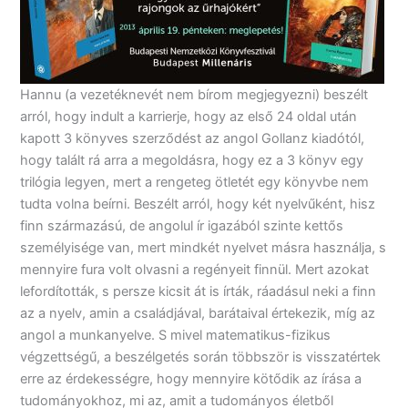
Hannu (a vezetéknevét nem bírom megjegyezni) beszélt
arról, hogy indult a karrierje, hogy az első 24 oldal után
kapott 3 könyves szerződést az angol Gollanz kiadótól,
hogy talált rá arra a megoldásra, hogy ez a 3 könyv egy
trilógia legyen, mert a rengeteg ötletét egy könyvbe nem
tudta volna beírni. Beszélt arról, hogy két nyelvűként, hisz
finn származású, de angolul ír igazából szinte kettős
személyisége van, mert mindkét nyelvet másra használja, s
mennyire fura volt olvasni a regényeit finnül. Mert azokat
lefordították, s persze kicsit át is írták, ráadásul neki a finn
az a nyelv, amin a családjával, barátaival értekezik, míg az
angol a munkanyelve. S mivel matematikus-fizikus
végzettségű, a beszélgetés során többször is visszatértek
erre az érdekességre, hogy mennyire kötődik az írása a
tudományokhoz, mi az, amit a tudományos életből