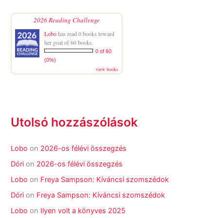
2026 Reading Challenge
Lobo
has read 0 books toward
her goal of 60 books.
0 of 60
(0%)
view books
Utolsó hozzászólások
Lobo
on
2026-os félévi összegzés
Dóri
on
2026-os félévi összegzés
Lobo
on
Freya Sampson: Kíváncsi szomszédok
Dóri
on
Freya Sampson: Kíváncsi szomszédok
Lobo
on
Ilyen volt a könyves 2025