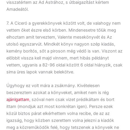
visszatértem az Ad Astrához, s útbaigazítást kértem
Amadeától.
7. A Ciceró a gyerekkönyvek között volt, de valahogy nem
vettem őket észre első körben. Mindenesetre tőlük meg
elhoztam amit terveztem, Valente mesekönyvét és Az
utolsó egyszarvút. Mindkét könyv nagyon szép kiadás,
kemény borítós, sőt a piroson még védő is van. Viszont az
előbbit vissza kell majd vinnem, mert hibás példányt
vettem, ugyanis a 82-96 oldal között 6 oldal hiányzik, csak
sima üres lapok vannak belekötve.
Úgyhogy ez volt mára a zsákmány. Kivételesen
beszereztem azokat a könyveket, amiket nem is rég
ajánlgattam
, szóval nem csak vizet prédikáltam és bort
ittam (mondjuk azt most konkrétan igen). Persze ezek
közül biztos párat elkérhettem volna recibe, de az az
igazság, hogy közben szerettem volna jelezni a kiadók
meg a közreműködők felé, hogy tetszenek a könyveik ne