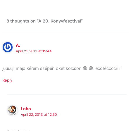
8 thoughts on “A 20. Könyvfesztivál”
A.
April 21, 2013 at 19:44
juuuuj, majd kérem szépen őket kölcsön 😀 😀 léccilécccciiiii
Reply
Lobo
April 22, 2013 at 12:50