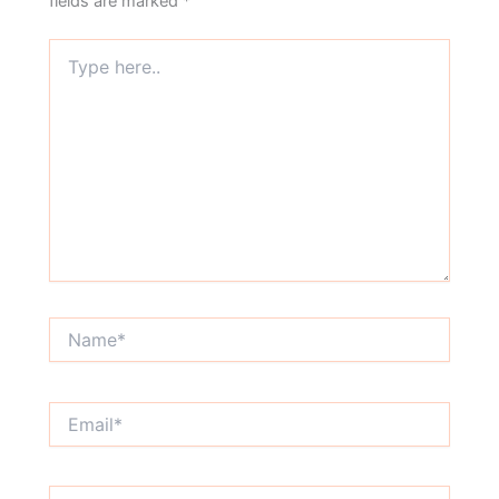
fields are marked
*
Type
here..
Name*
Email*
Website