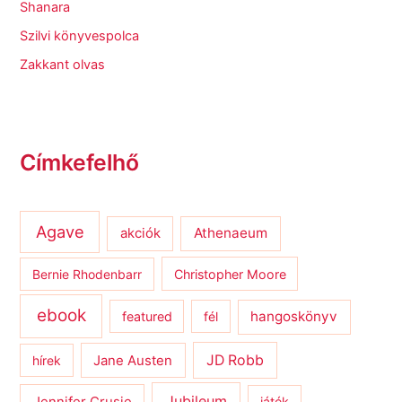
Shanara
Szilvi könyvespolca
Zakkant olvas
Címkefelhő
Agave
Athenaeum
akciók
Bernie Rhodenbarr
Christopher Moore
ebook
hangoskönyv
featured
fél
JD Robb
hírek
Jane Austen
Jubileum
Jennifer Crusie
játék