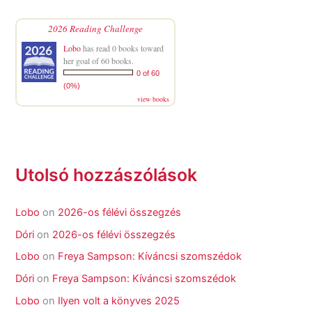
2026 Reading Challenge
Lobo
has read 0 books toward
her goal of 60 books.
0 of 60
(0%)
view books
Utolsó hozzászólások
Lobo
on
2026-os félévi összegzés
Dóri
on
2026-os félévi összegzés
Lobo
on
Freya Sampson: Kíváncsi szomszédok
Dóri
on
Freya Sampson: Kíváncsi szomszédok
Lobo
on
Ilyen volt a könyves 2025